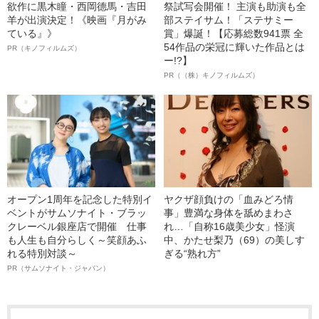
欲作に黒木瞳・西岡德馬・吉田
祭試写会開催！ 主演も助演も全
羊が出演決定！《映画『月がみ
部ステイサム！「ステサミー
ている』》
賞」爆誕！【応募総数941票 全
54作品の栄冠に輝いた作品とは
PR（キノフィルムズ）
ー!?】
PR（（株）キノフィルムズ）
オープン1周年を記念した特別イ
ヤクザ顔負けの「血みどろ情
ベントがサムソナイト・ブラッ
事」豊満な身体を舐めまわさ
クレーベル銀座店で開催 仕事
れ…「自称16歳美少女」怪演
も人生も自分らしく～笑顔あふ
中、かたせ梨乃（69）の美しす
れる特別対談～
ぎる“熟れ方”
PR（サムソナイト・ジャパン）