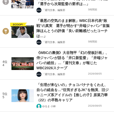
「選手から次期監督の要求は…」
5時間前
「週刊文春」編集部
「最悪の空気のまま解散」WBC日本代表“敗
SCOOP!
戦”の真実 選手が明かす“井端ジャパン”首脳
陣ほんとうの評価「良い距離感だったコーチ
は…」
5時間前
「週刊文春」編集部
《WBCの裏側》大谷翔平「幻の登板計画」、
侍ジャパンが語る「井口新監督」「井端ジャ
4位
パンの総括」…「週刊文春」が報じた
4
WBC2026スクープ
2026/08/05
「週刊文春」編集部
「生理が来ないの」チョコバナナをくわえ、
自らの経血を…“狂気すぎるJK”を熱演、旧ジ
5位
ャニーズ系アイドルの【推しの子】原菜乃華
5
（22）の早熟キャリア
2026/08/05
ゆるま 小林