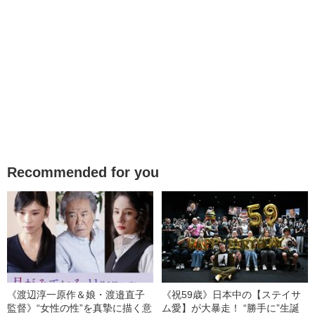
Recommended for you
《渡辺淳一原作＆娘・渡邉直子
《祝59歳》日本中の【ステイサ
監督》“女性の性”を真摯に描く意
ム愛】が大暴走！ “勝手に”生誕