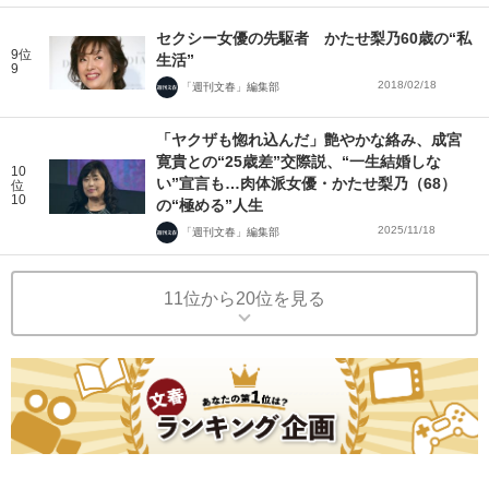
セクシー女優の先駆者 かたせ梨乃60歳の“私
9位
生活”
9
2018/02/18
「週刊文春」編集部
「ヤクザも惚れ込んだ」艶やかな絡み、成宮
寛貴との“25歳差”交際説、“一生結婚しな
10
い”宣言も…肉体派女優・かたせ梨乃（68）
位
10
の“極める”人生
2025/11/18
「週刊文春」編集部
11位から20位を見る