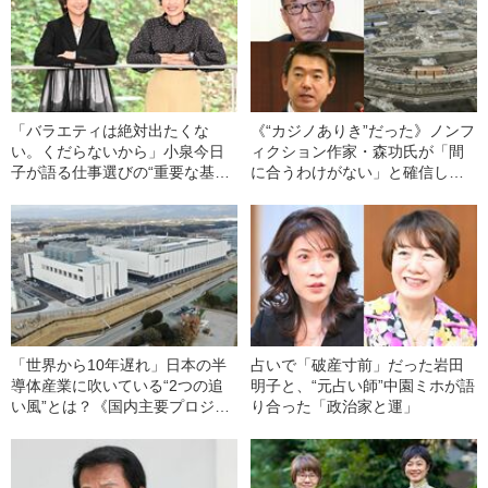
「バラエティは絶対出たくな
《“カジノありき”だった》ノンフ
い。くだらないから」小泉今日
ィクション作家・森功氏が「間
子が語る仕事選びの“重要な基
に合うわけがない」と確信した
準”とは？
大阪万博“デタラメ発注”
「世界から10年遅れ」日本の半
占いで「破産寸前」だった岩田
導体産業に吹いている“2つの追
明子と、“元占い師”中園ミホが語
い風”とは？《国内主要プロジェ
り合った「政治家と運」
クト一覧表付き》