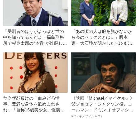
「受刑者のほうがよっぽど世の
「あの頃の人は服を脱がないか
中を知ってるんだよ」福島刑務
ら今のセックスとは…」脚本
所で杉良太郎の“本音”が炸裂した
家・大石静が明かした“ほのぼの
瞬間
エロス”の中身〈大河ドラマ『光
る君へ』〉
ヤクザ顔負けの「血みどろ情
《映画『Michael／マイケル』》
事」豊満な身体を舐めまわさ
父ジョセフ・ジャクソン役、コ
れ…「自称16歳美少女」怪演
ールマン・ドミンゴ オフィシャ
中、かたせ梨乃（69）の美しす
ルインタビュー“観客を魅了した
PR（キノフィルムズ）
ぎる“熟れ方”
名優、複雑な父親像への想いを
語る”《日本興収70億円突破》