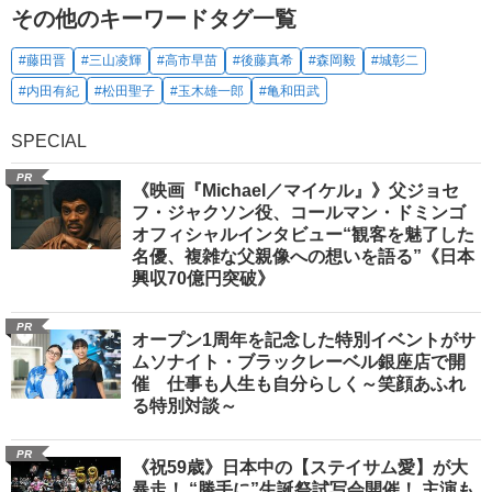
その他のキーワードタグ一覧
#藤田晋
#三山凌輝
#高市早苗
#後藤真希
#森岡毅
#城彰二
#内田有紀
#松田聖子
#玉木雄一郎
#亀和田武
SPECIAL
PR
《映画『Michael／マイケル』》父ジョセ
フ・ジャクソン役、コールマン・ドミンゴ
オフィシャルインタビュー“観客を魅了した
名優、複雑な父親像への想いを語る”《日本
興収70億円突破》
PR
オープン1周年を記念した特別イベントがサ
ムソナイト・ブラックレーベル銀座店で開
催 仕事も人生も自分らしく～笑顔あふれ
る特別対談～
PR
《祝59歳》日本中の【ステイサム愛】が大
暴走！ “勝手に”生誕祭試写会開催！ 主演も