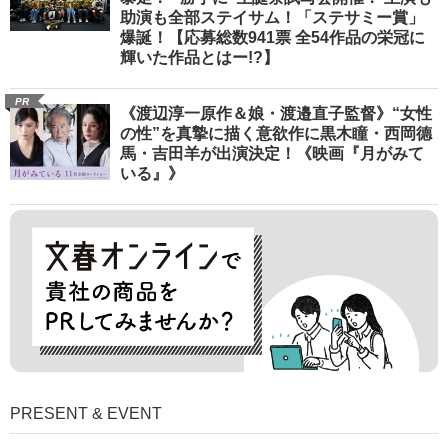
助演も全部ステイサム！「ステサミー賞」
爆誕！【応募総数941票 全54作品の栄冠に
輝いた作品とはー!?】
PR
《渡辺淳一原作＆娘・渡邉直子監督》“女性
の性”を真摯に描く意欲作に黒木瞳・西岡德
馬・吉田羊が出演決定！《映画『月がみて
いる』》
PRESENT & EVENT