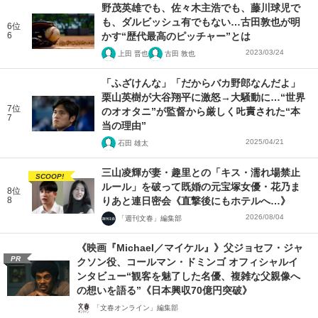
野茂英雄でも、佐々木主浩でも、藤川球児で
も、ダルビッシュ有でもない…古田敦也が明
6位
6
かす“歴代最高のピッチャー”とは
2023/03/24
上田 晋也
古田 敦也
「ふざけんな」「だからバカ野郎なんだよ」
栗山英樹が大谷翔平に激怒→大騒動に…“世界
7位
のオオタニ”が監督から厳しく𠮟責された“本
7
当の理由”
2025/04/21
石田 雄太
三山凌輝が妻・趣里との「キス・濡れ場禁止
SCOOP!
ルール」を破って既婚の元宝塚女優・花乃ま
8位
8
りあと連日密会《直撃後にもホテルへ…》
2026/08/04
「週刊文春」編集部
《映画『Michael／マイケル』》父ジョセフ・ジャ
PR
クソン役、コールマン・ドミンゴ オフィシャルイ
ンタビュー“観客を魅了した名優、複雑な父親像へ
の想いを語る”《日本興収70億円突破》
「文春オンライン」編集部