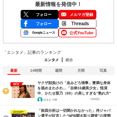
最新情報を発信中！
フォロー
メルマガ登録
フォロー
公式YouTube
Googleニュース
「エンタメ」記事のランキング
エンタメ
総合
最新
24時間
週間
月間
写真
ヤクザ顔負けの「血みどろ情事」豊満な身体
NEW
を舐めまわされ…「自称16歳美少女」怪演
中、かたせ梨乃（69）の美しすぎる“熟れ方”
2時間前
ゆるま 小林
「敗因分析は一切聞かれなかった」侍ジャパ
SCOOP!
ン選手が証言した“NPB聞き取り調査”の実態