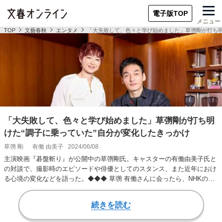
電子版TOP
メニュー
TOP
文藝春秋
エンタメ
「大失敗して、色々と学び始めました」草彅剛が打ち明
「大失敗して、色々と学び始めました」草彅剛が打ち明
けた“調子に乗っていた”自分が変化したきっかけ
草彅 剛
有働 由美子
2024/06/08
主演映画『碁盤斬り』が公開中の草彅剛氏。キャスターの有働由美子氏と
の対談で、撮影時のエピソードや俳優としてのスタンス、また近年におけ
る心境の変化などを語った。◆◆◆ 草彅 有働さんに会ったら、NHKの
『紅白歌合戦』の…
続きを読む