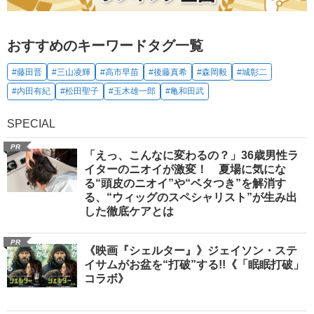
おすすめのキーワードタグ一覧
#藤田晋
#三山凌輝
#高市早苗
#後藤真希
#森岡毅
#城彰二
#内田有紀
#松田聖子
#玉木雄一郎
#亀和田武
SPECIAL
PR
「えっ、こんなに変わるの？」36歳男性ラ
イターのニオイが激変！ 夏場に気にな
る“頭皮のニオイ”や“ベタつき”を解消す
る、“ウィッグのスペシャリスト”が生み出
した徹底ケアとは
PR
《映画『シェルター』》ジェイソン・ステ
イサムがお盆を“打破”する!!《「眠眠打破」
コラボ》