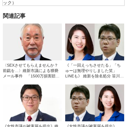
ック）
関連記事
〈SEXさせてもらえませんか？
《「一回えっちさせたる」「ち
前戯を…〉維新市議による猥褻
ゅーは無理やりしました笑」
メール事件 「1500万損害賠償
LINEも》 維新を除名処分 笹川府
請求」とストーカーで刑事告訴
議から性的暴行か 女性市議が
被害届を提出 笹川氏は「一切
ない」と否定
《女性市議が被害届を提出》維
《女性市議が被害届を提出》