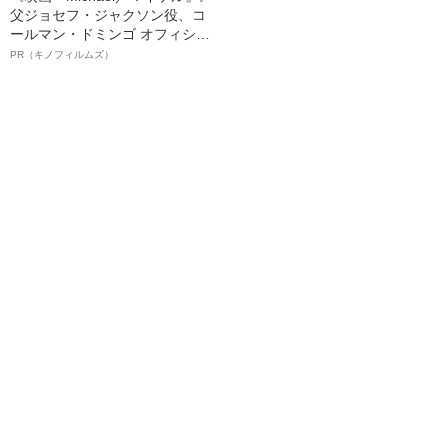
父ジョセフ・ジャクソン役、コ
ールマン・ドミンゴ オフィシャ
ルインタビュー“観客を魅了した
PR（キノフィルムズ）
名優、複雑な父親像への想いを
語る”《日本興収70億円突破》