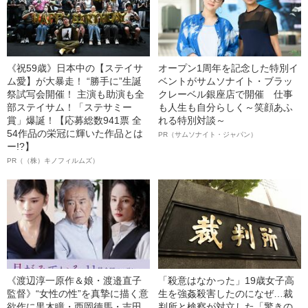
《祝59歳》日本中の【ステイサ
オープン1周年を記念した特別イ
ム愛】が大暴走！ “勝手に”生誕
ベントがサムソナイト・ブラッ
祭試写会開催！ 主演も助演も全
クレーベル銀座店で開催 仕事
部ステイサム！「ステサミー
も人生も自分らしく～笑顔あふ
賞」爆誕！【応募総数941票 全
れる特別対談～
54作品の栄冠に輝いた作品とは
PR（サムソナイト・ジャパン）
ー!?】
PR（（株）キノフィルムズ）
《渡辺淳一原作＆娘・渡邉直子
「殺意はなかった」19歳女子高
監督》“女性の性”を真摯に描く意
生を強姦殺害したのになぜ…裁
欲作に黒木瞳・西岡德馬・吉田
判所と検察が対立した「驚きの