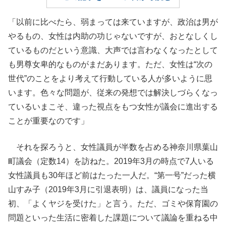
「以前に比べたら、弱まっては来ていますが、政治は男が
やるもの、女性は内助の功じゃないですが、おとなしくし
ているものだという意識、大声では言わなくなったとして
も男尊女卑的なものがまだあります。ただ、女性は“次の
世代”のことをより考えて行動している人が多いように思
います。色々な問題が、従来の発想では解決しづらくなっ
ているいまこそ、違った視点をもつ女性が議会に進出する
ことが重要なのです」
それを探ろうと、女性議員が半数を占める神奈川県葉山
町議会（定数14）を訪ねた。2019年3月の時点で7人いる
女性議員も30年ほど前はたった一人だ。“第一号”だった横
山すみ子（2019年3月に引退表明）は、議員になった当
初、「よくヤジを受けた」と言う。ただ、ゴミや保育園の
問題といった生活に密着した課題について議論を重ねる中