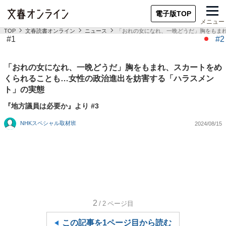
電子版TOP
メニュー
TOP
文春読書オンライン
ニュース
「おれの女になれ、一晩どうだ」胸をもま
#1
#2
「おれの女になれ、一晩どうだ」胸をもまれ、スカートをめ
くられることも…女性の政治進出を妨害する「ハラスメン
ト」の実態
『地方議員は必要か』より #3
NHKスペシャル取材班
2024/08/15
2
/2
ページ目
この記事を1ページ目から読む