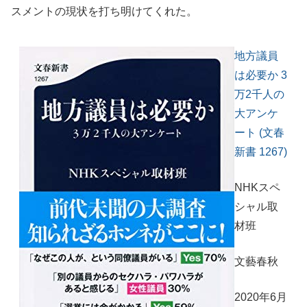
スメントの現状を打ち明けてくれた。
地方議員
は必要か 3
万2千人の
大アンケ
ート (文春
新書 1267)
NHKスペ
シャル取
材班
文藝春秋
2020年6月