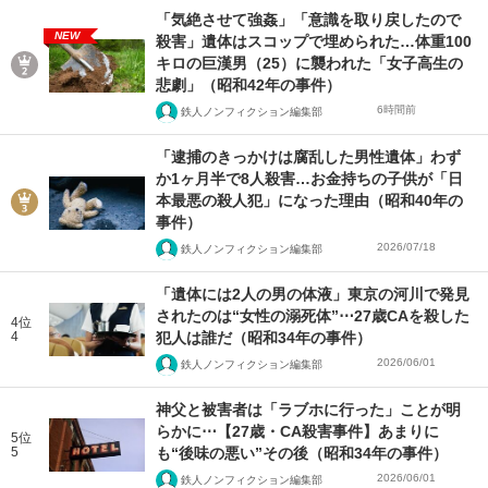
「気絶させて強姦」「意識を取り戻したので
NEW
殺害」遺体はスコップで埋められた…体重100
キロの巨漢男（25）に襲われた「女子高生の
悲劇」（昭和42年の事件）
6時間前
鉄人ノンフィクション編集部
「逮捕のきっかけは腐乱した男性遺体」わず
か1ヶ月半で8人殺害…お金持ちの子供が「日
本最悪の殺人犯」になった理由（昭和40年の
事件）
2026/07/18
鉄人ノンフィクション編集部
「遺体には2人の男の体液」東京の河川で発見
されたのは“女性の溺死体”⋯27歳CAを殺した
4位
4
犯人は誰だ（昭和34年の事件）
2026/06/01
鉄人ノンフィクション編集部
神父と被害者は「ラブホに行った」ことが明
らかに⋯【27歳・CA殺害事件】あまりに
5位
5
も“後味の悪い”その後（昭和34年の事件）
2026/06/01
鉄人ノンフィクション編集部