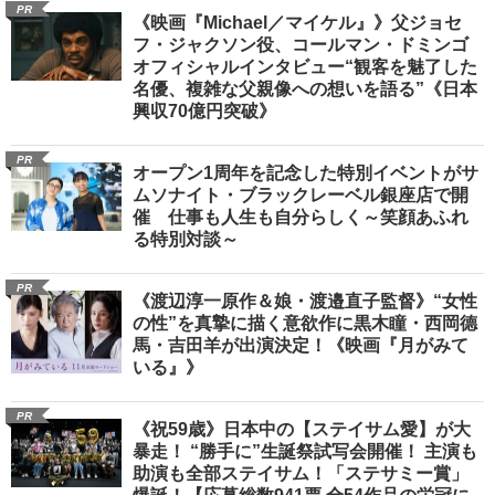
PR
《映画『Michael／マイケル』》父ジョセ
フ・ジャクソン役、コールマン・ドミンゴ
オフィシャルインタビュー“観客を魅了した
名優、複雑な父親像への想いを語る”《日本
興収70億円突破》
PR
オープン1周年を記念した特別イベントがサ
ムソナイト・ブラックレーベル銀座店で開
催 仕事も人生も自分らしく～笑顔あふれ
る特別対談～
PR
《渡辺淳一原作＆娘・渡邉直子監督》“女性
の性”を真摯に描く意欲作に黒木瞳・西岡德
馬・吉田羊が出演決定！《映画『月がみて
いる』》
PR
《祝59歳》日本中の【ステイサム愛】が大
暴走！ “勝手に”生誕祭試写会開催！ 主演も
助演も全部ステイサム！「ステサミー賞」