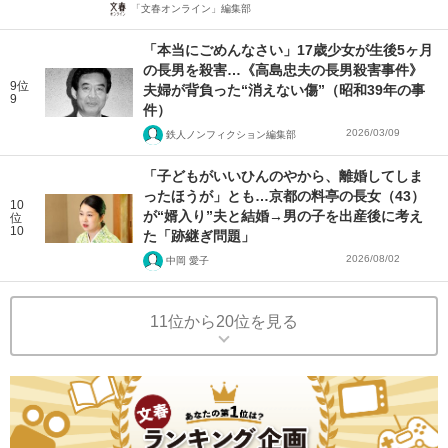
「文春オンライン」編集部
「本当にごめんなさい」17歳少女が生後5ヶ月
の長男を殺害…《高島忠夫の長男殺害事件》
9位
夫婦が背負った“消えない傷”（昭和39年の事
9
件）
2026/03/09
鉄人ノンフィクション編集部
「子どもがいいひんのやから、離婚してしま
ったほうが」とも…京都の料亭の長女（43）
10
が“婿入り”夫と結婚→男の子を出産後に考え
位
10
た「跡継ぎ問題」
2026/08/02
中岡 愛子
11位から20位を見る