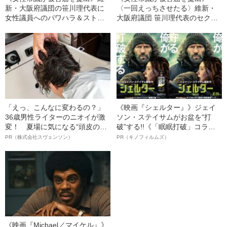
新・大阪府議団の笹川理代表に
〈一回えっちさせたる〉維新・
女性議員へのパワハラ＆ストー
大阪府議団 笹川理代表のセクハ
カー疑惑〈証拠LINE入手〉
ラ・ストーカー疑惑に新証拠
性的関係要求か 「週刊文春」
取材申し入れ直後に辞意
「えっ、こんなに変わるの？」
《映画『シェルター』》ジェイ
36歳男性ライターのニオイが激
ソン・ステイサムがお盆を“打
変！ 夏場に気になる“頭皮のニ
破”する!!《「眠眠打破」コラ
オイ”や“ベタつき”を解消す
ボ》
PR（株式会社スヴェンソン）
PR（キノフィルムズ）
る、“ウィッグのスペシャリス
ト”が生み出した徹底ケアとは
《映画『Michael／マイケル』》