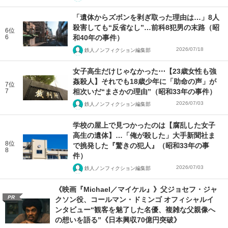
「遺体からズボンを剥ぎ取った理由は…」8人
殺害しても“反省なし”…前科8犯男の末路（昭
6位
6
和40年の事件）
2026/07/18
鉄人ノンフィクション編集部
女子高生だけじゃなかった⋯【23歳女性も強
姦殺人】それでも18歳少年に「助命の声」が
7位
7
相次いだ“まさかの理由”（昭和33年の事件）
2026/07/03
鉄人ノンフィクション編集部
学校の屋上で見つかったのは【腐乱した女子
高生の遺体】…「俺が殺した」大手新聞社ま
8位
で挑発した『驚きの犯人』（昭和33年の事
8
件）
2026/07/03
鉄人ノンフィクション編集部
《映画『Michael／マイケル』》父ジョセフ・ジャ
PR
クソン役、コールマン・ドミンゴ オフィシャルイ
ンタビュー“観客を魅了した名優、複雑な父親像へ
の想いを語る”《日本興収70億円突破》