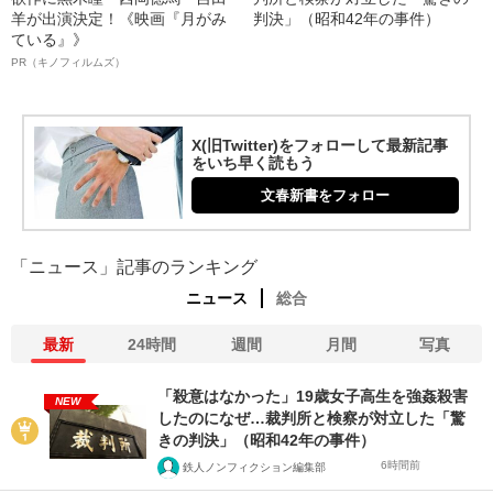
羊が出演決定！《映画『月がみ
判決」（昭和42年の事件）
ている』》
PR（キノフィルムズ）
X(旧Twitter)をフォローして最新記事
をいち早く読もう
文春新書をフォロー
「ニュース」記事のランキング
ニュース
総合
最新
24時間
週間
月間
写真
「殺意はなかった」19歳女子高生を強姦殺害
NEW
したのになぜ…裁判所と検察が対立した「驚
きの判決」（昭和42年の事件）
6時間前
鉄人ノンフィクション編集部