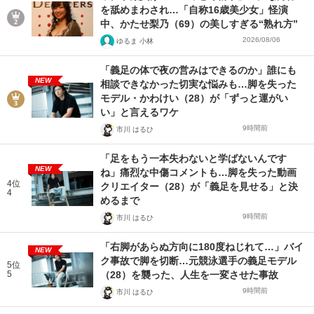
を舐めまわされ…「自称16歳美少女」怪演
中、かたせ梨乃（69）の美しすぎる“熟れ方”
2026/08/06
ゆるま 小林
「義足の体で夜の営みはできるのか」誰にも
NEW
相談できなかった切実な悩みも…脚を失った
モデル・かわけい（28）が「ずっと運がい
い」と言えるワケ
9時間前
市川 はるひ
「足をもう一本失わないと学ばないんです
NEW
ね」痛烈な中傷コメントも…脚を失った動画
4位
クリエイター（28）が「義足を見せる」と決
4
めるまで
9時間前
市川 はるひ
「右脚があらぬ方向に180度ねじれて…」バイ
NEW
ク事故で脚を切断…元競泳選手の義足モデル
5位
5
（28）を襲った、人生を一変させた事故
9時間前
市川 はるひ