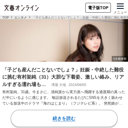
電子版TOP
メニュー
TOP
エンタメ
「子ども産んだことないでしょ？」妊娠・中絶した難役に挑む有村
「子ども産んだことないでしょ？」妊娠・中絶した難役
に挑む有村架純（31）大胆な下着姿、激しい絡み、リア
ルすぎる濡れ場も…
堺屋 大地
2024/08/05
有村架純、31歳。今まさに、清純派から実力派へ飛躍する過渡期の真った
だ中にいるように感じます。 毎話放送されるたびにSNSを大きく賑わせ
ている放送中のドラマ『海のはじまり』（フジテレビ系）。 突然娘がい
ることを知ら…
続きを読む