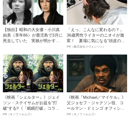
【独自】昭和の大女優・小川真
「えっ、こんなに変わるの？」
由美（享年86）が鹿児島で3月に
36歳男性ライターのニオイが激
死去していた 実娘が明かす
変！ 夏場に気になる“頭皮のニ
「毒母」の素顔と空白の晩年
オイ”や“ベタつき”を解消す
PR（株式会社スヴェンソン）
る、“ウィッグのスペシャリス
ト”が生み出した徹底ケアとは
《映画『シェルター』》ジェイ
《映画『Michael／マイケル』》
ソン・ステイサムがお盆を“打
父ジョセフ・ジャクソン役、コ
破”する!!《「眠眠打破」コラ
ールマン・ドミンゴ オフィシャ
ボ》
ルインタビュー“観客を魅了した
PR（キノフィルムズ）
PR（キノフィルムズ）
名優、複雑な父親像への想いを
語る”《日本興収70億円突破》