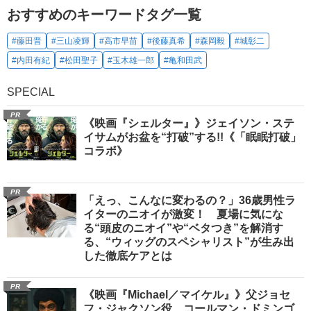
おすすめのキーワードタグ一覧
#藤田晋
#三山凌輝
#高市早苗
#後藤真希
#森岡毅
#城彰二
#内田有紀
#松田聖子
#玉木雄一郎
#亀和田武
SPECIAL
PR
《映画『シェルター』》ジェイソン・ステ
イサムがお盆を“打破”する!!《「眠眠打破」
コラボ》
PR
「えっ、こんなに変わるの？」36歳男性ラ
イターのニオイが激変！ 夏場に気にな
る“頭皮のニオイ”や“ベタつき”を解消す
る、“ウィッグのスペシャリスト”が生み出
した徹底ケアとは
PR
《映画『Michael／マイケル』》父ジョセ
フ・ジャクソン役、コールマン・ドミンゴ