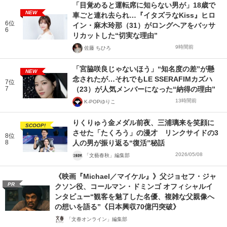
「目覚めると運転席に知らない男が」18歳で
NEW
車ごと連れ去られ…『イタズラなKiss』ヒロ
6位
イン・麻木玲那（31）がロングヘアをバッサ
6
リカットした“切実な理由”
9時間前
佐藤 ちひろ
「宮脇咲良じゃないほう」“知名度の差”が懸
NEW
念されたが…それでもLE SSERAFIMカズハ
7位
7
（23）が人気メンバーになった“納得の理由”
13時間前
K-POPゆりこ
りくりゅう金メダル前夜、三浦璃来を笑顔に
SCOOP!
させた「たくろう」の漫才 リンクサイドの3
8位
8
人の男が振り返る“復活”秘話
2026/05/08
「文藝春秋」編集部
《映画『Michael／マイケル』》父ジョセフ・ジャ
PR
クソン役、コールマン・ドミンゴ オフィシャルイ
ンタビュー“観客を魅了した名優、複雑な父親像へ
の想いを語る”《日本興収70億円突破》
「文春オンライン」編集部