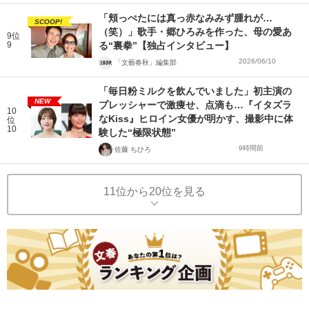
「頬っぺたには真っ赤なみみず腫れが…
SCOOP!
（笑）」歌手・郷ひろみを作った、母の愛あ
9位
9
る“裏拳”【独占インタビュー】
2026/06/10
「文藝春秋」編集部
「毎日粉ミルクを飲んでいました」初主演の
NEW
プレッシャーで激痩せ、点滴も…『イタズラ
10
なKiss』ヒロイン女優が明かす、撮影中に体
位
10
験した“極限状態”
9時間前
佐藤 ちひろ
11位から20位を見る