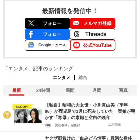
最新情報を発信中！
フォロー
メルマガ登録
フォロー
公式YouTube
Googleニュース
「エンタメ」記事のランキング
エンタメ
総合
最新
24時間
週間
月間
写真
【独自】昭和の大女優・小川真由美（享年
SCOOP!
86）が鹿児島で3月に死去していた 実娘が明
かす「毒母」の素顔と空白の晩年
11時間前
「文藝春秋」編集部
ヤクザ顔負けの「血みどろ情事」豊満な身体