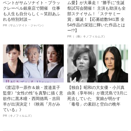
ベントがサムソナイト・ブラッ
ム愛】が大暴走！ “勝手に”生誕
クレーベル銀座店で開催 仕事
祭試写会開催！ 主演も助演も全
も人生も自分らしく～笑顔あふ
部ステイサム！「ステサミー
れる特別対談～
賞」爆誕！【応募総数941票 全
54作品の栄冠に輝いた作品とは
PR（サムソナイト・ジャパン）
ー!?】
PR（（株）キノフィルムズ）
《渡辺淳一原作＆娘・渡邉直子
【独自】昭和の大女優・小川真
監督》“女性の性”を真摯に描く意
由美（享年86）が鹿児島で3月に
欲作に黒木瞳・西岡德馬・吉田
死去していた 実娘が明かす
羊が出演決定！《映画『月がみ
「毒母」の素顔と空白の晩年
ている』》
PR（キノフィルムズ）