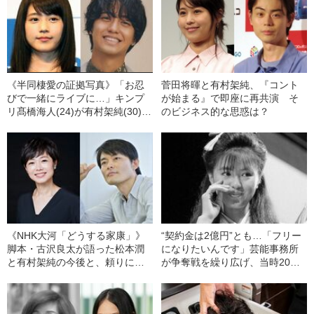
《半同棲愛の証拠写真》「お忍
菅田将暉と有村架純、『コント
びで一緒にライブに…」キンプ
が始まる』で即座に再共演 そ
リ髙橋海人(24)が有村架純(30)
のビジネス的な思惑は？
に‟ベタ惚れ”の理由「関係を隠し
切れなかった」――2023年読ま
れた記事
《NHK大河「どうする家康」》
“契約金は2億円”とも…「フリー
脚本・古沢良太が語った松本潤
になりたいんです」芸能事務所
と有村架純の今後と、頼りにす
が争奪戦を繰り広げ、当時20歳
る“実力派俳優”
の薬師丸ひろ子が下した“驚くべ
き決断”