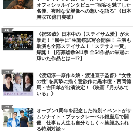
オフィシャルインタビュー“観客を魅了した
名優、複雑な父親像への想いを語る”《日本
興収70億円突破》
PR
《祝59歳》日本中の【ステイサム愛】が大
暴走！ “勝手に”生誕祭試写会開催！ 主演も
助演も全部ステイサム！「ステサミー賞」
爆誕！【応募総数941票 全54作品の栄冠に
輝いた作品とはー!?】
PR
《渡辺淳一原作＆娘・渡邉直子監督》“女性
の性”を真摯に描く意欲作に黒木瞳・西岡德
馬・吉田羊が出演決定！《映画『月がみて
いる』》
PR
オープン1周年を記念した特別イベントがサ
ムソナイト・ブラックレーベル銀座店で開
催 仕事も人生も自分らしく～笑顔あふれ
る特別対談～