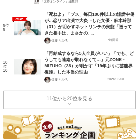
「文春オンライン」編集部
「死ねよ」「ブス」毎日100件以上の誹謗中傷
NEW
が…恋リア出演で大炎上した女優・麻木玲那
9位
（31）が明かすネットリンチの実態「送って
9
きた相手は、まさかの…」
7時間前
佐藤 ちひろ
「再結成するなら5人全員がいい」「でも、ど
うしても連絡が取れなくて…」元ZONE・
10
MIZUHO（38）が明かす「19年ぶりに芸能界
位
10
復帰」した本当の理由
2026/08/08
佐藤 ちひろ
11位から20位を見る