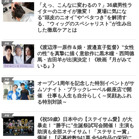
PR
「えっ、こんなに変わるの？」36歳男性ラ
イターのニオイが激変！ 夏場に気にな
る“頭皮のニオイ”や“ベタつき”を解消す
る、“ウィッグのスペシャリスト”が生み出
した徹底ケアとは
PR
《渡辺淳一原作＆娘・渡邉直子監督》“女性
の性”を真摯に描く意欲作に黒木瞳・西岡德
馬・吉田羊が出演決定！《映画『月がみて
いる』》
PR
オープン1周年を記念した特別イベントがサ
ムソナイト・ブラックレーベル銀座店で開
催 仕事も人生も自分らしく～笑顔あふれ
る特別対談～
PR
《祝59歳》日本中の【ステイサム愛】が大
暴走！ “勝手に”生誕祭試写会開催！ 主演も
助演も全部ステイサム！「ステサミー賞」
爆誕！【応募総数941票 全54作品の栄冠に