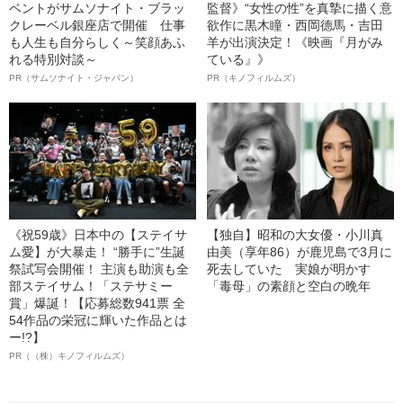
ベントがサムソナイト・ブラッ
監督》“女性の性”を真摯に描く意
クレーベル銀座店で開催 仕事
欲作に黒木瞳・西岡德馬・吉田
も人生も自分らしく～笑顔あふ
羊が出演決定！《映画『月がみ
れる特別対談～
ている』》
PR（サムソナイト・ジャパン）
PR（キノフィルムズ）
《祝59歳》日本中の【ステイサ
【独自】昭和の大女優・小川真
ム愛】が大暴走！ “勝手に”生誕
由美（享年86）が鹿児島で3月に
祭試写会開催！ 主演も助演も全
死去していた 実娘が明かす
部ステイサム！「ステサミー
「毒母」の素顔と空白の晩年
賞」爆誕！【応募総数941票 全
54作品の栄冠に輝いた作品とは
ー!?】
PR（（株）キノフィルムズ）