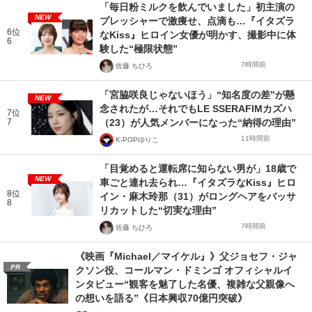
「毎日粉ミルクを飲んでいました」初主演の
NEW
プレッシャーで激痩せ、点滴も…『イタズラ
6位
なKiss』ヒロイン女優が明かす、撮影中に体
6
験した“極限状態”
7時間前
佐藤 ちひろ
「宮脇咲良じゃないほう」“知名度の差”が懸
NEW
念されたが…それでもLE SSERAFIMカズハ
7位
7
（23）が人気メンバーになった“納得の理由”
11時間前
K-POPゆりこ
「目覚めると運転席に知らない男が」18歳で
NEW
車ごと連れ去られ…『イタズラなKiss』ヒロ
8位
イン・麻木玲那（31）がロングヘアをバッサ
8
リカットした“切実な理由”
7時間前
佐藤 ちひろ
《映画『Michael／マイケル』》父ジョセフ・ジャ
PR
クソン役、コールマン・ドミンゴ オフィシャルイ
ンタビュー“観客を魅了した名優、複雑な父親像へ
の想いを語る”《日本興収70億円突破》