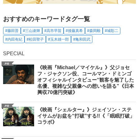
おすすめのキーワードタグ一覧
#藤田晋
#三山凌輝
#高市早苗
#後藤真希
#森岡毅
#城彰二
#内田有紀
#松田聖子
#玉木雄一郎
#亀和田武
SPECIAL
PR
《映画『Michael／マイケル』》父ジョセ
フ・ジャクソン役、コールマン・ドミンゴ
オフィシャルインタビュー“観客を魅了した
名優、複雑な父親像への想いを語る”《日本
興収70億円突破》
PR
《映画『シェルター』》ジェイソン・ステ
イサムがお盆を“打破”する!!《「眠眠打破」
コラボ》