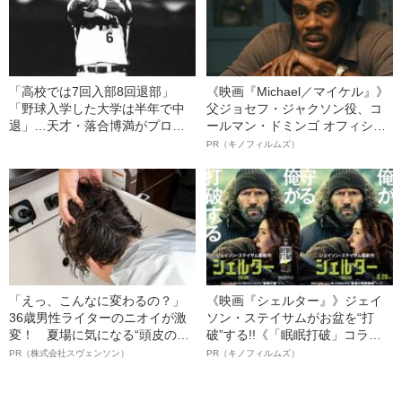
「高校では7回入部8回退部」
《映画『Michael／マイケル』》
「野球入学した大学は半年で中
父ジョセフ・ジャクソン役、コ
退」…天才・落合博満がプロ入
ールマン・ドミンゴ オフィシャ
りするまでの知られざる“足跡”
ルインタビュー“観客を魅了した
PR（キノフィルムズ）
名優、複雑な父親像への想いを
語る”《日本興収70億円突破》
「えっ、こんなに変わるの？」
《映画『シェルター』》ジェイ
36歳男性ライターのニオイが激
ソン・ステイサムがお盆を“打
変！ 夏場に気になる“頭皮のニ
破”する!!《「眠眠打破」コラ
オイ”や“ベタつき”を解消す
ボ》
PR（株式会社スヴェンソン）
PR（キノフィルムズ）
る、“ウィッグのスペシャリス
ト”が生み出した徹底ケアとは