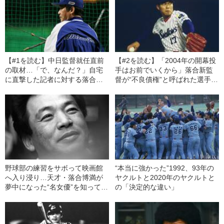
【#1を読む】中日監督就任直前
【#2を読む】「2004年の開幕投
の取材…「で、なんだ？」自宅
手はお前でいくから」落合新監
に直撃した記者に対する落合博
督が“不良債権”と呼ばれた選手に
満の“意外すぎる”対応
告げた“驚きの言葉”
野球部の練習をサボって映画館
“本当に強かった”1992、93年の
へ入り浸り…天才・落合博満が
ヤクルトと2020年のヤクルトと
夢中になった“名女優”を知ってい
の「決定的な違い」
ますか