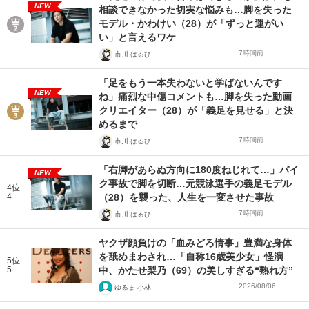
NEW
相談できなかった切実な悩みも…脚を失った
モデル・かわけい（28）が「ずっと運がい
い」と言えるワケ
7時間前
市川 はるひ
「足をもう一本失わないと学ばないんです
NEW
ね」痛烈な中傷コメントも…脚を失った動画
クリエイター（28）が「義足を見せる」と決
めるまで
7時間前
市川 はるひ
「右脚があらぬ方向に180度ねじれて…」バイ
NEW
ク事故で脚を切断…元競泳選手の義足モデル
4位
4
（28）を襲った、人生を一変させた事故
7時間前
市川 はるひ
ヤクザ顔負けの「血みどろ情事」豊満な身体
を舐めまわされ…「自称16歳美少女」怪演
5位
5
中、かたせ梨乃（69）の美しすぎる“熟れ方”
2026/08/06
ゆるま 小林