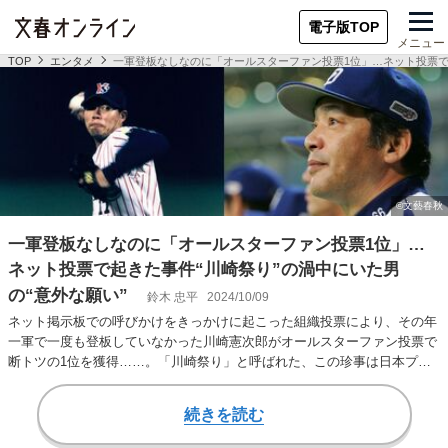
電子版TOP
メニュー
TOP
エンタメ
一軍登板なしなのに「オールスターファン投票1位」…ネット投票で起
一軍登板なしなのに「オールスターファン投票1位」…
ネット投票で起きた事件“川崎祭り”の渦中にいた男
の“意外な願い”
鈴木 忠平
2024/10/09
ネット掲示板での呼びかけをきっかけに起こった組織投票により、その年
一軍で一度も登板していなかった川崎憲次郎がオールスターファン投票で
断トツの1位を獲得……。「川崎祭り」と呼ばれた、この珍事は日本プロ
野球のオールスタ…
続きを読む