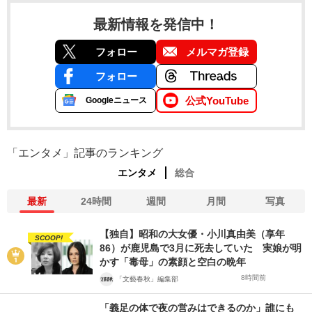
最新情報を発信中！
フォロー
メルマガ登録
フォロー
公式YouTube
Googleニュース
「エンタメ」記事のランキング
エンタメ
総合
最新
24時間
週間
月間
写真
【独自】昭和の大女優・小川真由美（享年
SCOOP!
86）が鹿児島で3月に死去していた 実娘が明
かす「毒母」の素顔と空白の晩年
8時間前
「文藝春秋」編集部
「義足の体で夜の営みはできるのか」誰にも