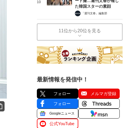
ート撮…週刊文春が報じ
10
た韓国スターの素顔
「週刊文春」編集部
11位から20位を見る
最新情報を発信中！
フォロー
メルマガ登録
フォロー
Googleニュース
公式YouTube