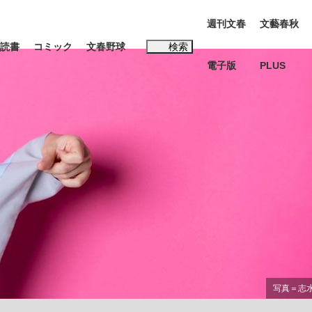
週刊文春
文藝春秋
読書
コミック
文春野球
検索
電子版
PLUS
インタビュー
読書
#松田聖子
本田圭佑が初めて明かした日本代表監督に...
年