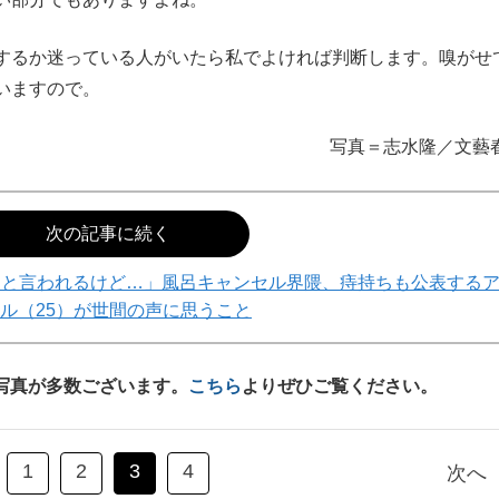
るか迷っている人がいたら私でよければ判断します。嗅がせ
いますので。
写真＝志水隆／文藝
次の記事に続く
』と言われるけど…」風呂キャンセル界隈、痔持ちも公表する
ル（25）が世間の声に思うこと
写真が多数ございます。
こちら
よりぜひご覧ください。
1
2
3
4
次へ