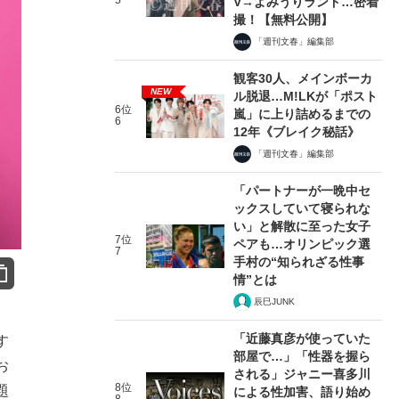
5
V→よみうりランド…密着
撮！【無料公開】
「週刊文春」編集部
観客30人、メインボーカ
NEW
ル脱退…M!LKが「ポスト
6位
嵐」に上り詰めるまでの
6
12年《ブレイク秘話》
「週刊文春」編集部
「パートナーが一晩中セ
ックスしていて寝られな
い」と解散に至った女子
7位
ペアも…オリンピック選
7
手村の“知られざる性事
情”とは
辰巳JUNK
「近藤真彦が使っていた
す
部屋で…」「性器を握ら
お
される」ジャニー喜多川
8位
題
による性加害、語り始め