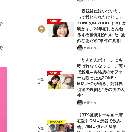
「収録後に泣いていた、
って報じられたけど…」
NEW
ZONEのMIZUHO（38）が
で
明かす、24年前にとんね
るず石橋貴明がつけた“強
烈なあだ名”事件の真相
で
佐藤 ちひろ
「だんだんボイトレにも
呼ばれなくなって…」高3
で脱退→再結成のオファ
NEW
ーも断った元ZONE・
4位
4
MIZUHOが語る、芸能界
引退の裏側と“その後の人
生”
佐藤 ちひろ
《BTS厳戒トーキョー滞
在記》RM→渋谷で飲み
SCOOP!
会、JIN→伊豆の温泉、
5位