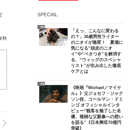
SPECIAL
て
PR
「えっ、こんなに変わる
の？」36歳男性ライター
春秋
のニオイが激変！ 夏場に
気になる“頭皮のニオ
イ”や“ベタつき”を解消す
る、“ウィッグのスペシャ
リスト”が生み出した徹底
ケアとは
ア
PR
《映画『Michael／マイケ
ル』》父ジョセフ・ジャク
ソン役、コールマン・ドミ
ンゴ オフィシャルインタ
ビュー“観客を魅了した名
優、複雑な父親像への想い
を語る”《日本興収70億円
突破》