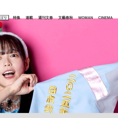
ゴリ
特集
連載
週刊文春
文藝春秋
WOMAN
CINEMA
キーワード入力
ス
エンタメ
ライフ
ビジネス
ーワードタグ一覧
山凌輝
#高市早苗
#後藤真希
#森岡毅
#城彰二
#内田有紀
#亀和田武
み会、JIN→伊豆の...
「90%は失敗する。でも…」
終戦から81