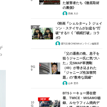
8
た被害者たち《徹底取材
の裏側》
髙橋 大介
《映画『シェルター』》ジェイ
PR
ソン・ステイサムがお盆を“打
破”する!!《「眠眠打破」コラ
ボ》
週刊文春CINEMAオンライン編集部
が
「父の通夜の晩、息子を
っ
狙うジャニー氏に気づい
た」元SMAP草彅剛
9位
（49）が巻き込まれた
9
「ジャニーズ性加害問
題」の“数奇な因縁”
山本 雲丹
BTSトーキョー滞在密
着、TWICE・MISAMO秘
NEW
10
録、ルセラフィム焼肉デ
位