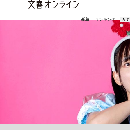
新着
ランキング
カテ
スクープ
ニュー
おすすめのキ
#藤田晋
#三
#玉木雄一郎
《BTS厳戒トーキョー滞在記》RM→渋谷で飲
日本生まれのK-POPアイドルたち