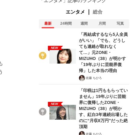
「エンタメ」記事のランキング
エンタメ
総合
最新
24時間
週間
月間
写真
「再結成するなら5人全員
がいい」「でも、どうし
ても連絡が取れなく
NEW
て…」元ZONE・
MIZUHO（38）が明かす
も
「19年ぶりに芸能界復
帰」した本当の理由
う
佐藤 ちひろ
「印税は1円ももらってい
ません」19年ぶりに芸能
界に復帰したZONE・
NEW
MIZUHO（38）が明か
す、紅白3年連続出場した
のに“月収8万円”だった絶
頂期
佐藤 ちひろ