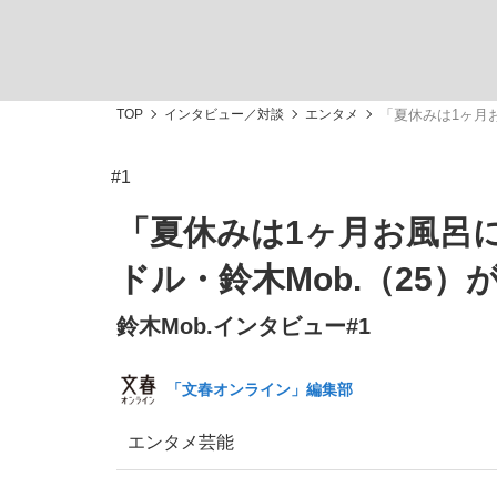
TOP
インタビュー／対談
エンタメ
「夏休みは1ヶ月
#1
「最悪の空気のまま解散」WBC日本代表“敗戦
私のあのとき、私のいま
「夏休みは1ヶ月お風呂
ドル・鈴木Mob.（25
鈴木Mob.インタビュー#1
「文春オンライン」編集部
エンタメ
芸能
「クマが悪者扱いされているのが悲しい」『北
キングの誕生を、目撃せよ。