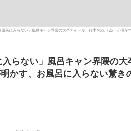
観る将棋、読
お風呂に入らない」風呂キャン界隈の大卒アイドル・鈴木Mob.（25）が明
”の真実 選手が明かす...
「敗因分析は一切聞かれなか
に入らない」風呂キャン界隈の大
）が明かす、お風呂に入らない驚き
の国から』倉本聰氏（91...