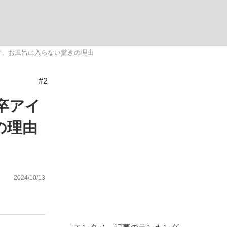
む将棋
かす、お風呂に入らない驚きの理由
#2
った」侍ジャパン選手が証言した“NPB聞...
卒アイ
の理由
2024/10/13