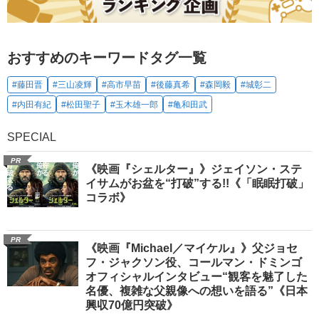
おすすめのキーワードタグ一覧
#藤田晋
#三山凌輝
#高市早苗
#後藤真希
#森岡毅
#城彰二
#内田有紀
#松田聖子
#玉木雄一郎
#亀和田武
SPECIAL
PR
《映画『シェルター』》ジェイソン・ステ
イサムがお盆を“打破”する!!《「眠眠打破」
コラボ》
PR
《映画『Michael／マイケル』》父ジョセ
フ・ジャクソン役、コールマン・ドミンゴ
オフィシャルインタビュー“観客を魅了した
名優、複雑な父親像への想いを語る”《日本
興収70億円突破》