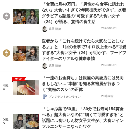
「食費は月40万円」「男性から食事に誘われ
ない」大食いすぎて2年間彼氏ができず…水着
グラビアも話題の“可愛すぎる”大食い女子
（24）が語る、驚愕の食生活
2026/08/01
徳重 龍徳
医者から「これを続けてたら大変なことにな
るよ」と…1回の食事で7キロ以上食べる“可愛
すぎる”大食い女子（24）が明かす、フードフ
ァイターのリアルな健康事情
2026/08/01
徳重 龍徳
「一流のお金持ち」は銀座の高級店には見向
NEW
きもしない…“本物”を知る富裕層が行きつ
4位
4
く“究極のスシ”の正体
23時間前
プレジデントオンライン
「しゃぶ葉で50皿」「30分でお寿司154貫食
べる」超大食いなのに“細くて可愛すぎる”と
5位
話題に…食いしん坊女子大生が、大食いイン
5
フルエンサーになったワケ