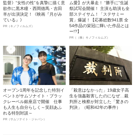
監督》“女性の性”を真摯に描く意
ム愛】が大暴走！ “勝手に”生誕
欲作に黒木瞳・西岡德馬・吉田
祭試写会開催！ 主演も助演も全
羊が出演決定！《映画『月がみ
部ステイサム！「ステサミー
ている』》
賞」爆誕！【応募総数941票 全
54作品の栄冠に輝いた作品とは
PR（キノフィルムズ）
ー!?】
PR（（株）キノフィルムズ）
オープン1周年を記念した特別イ
「殺意はなかった」19歳女子高
ベントがサムソナイト・ブラッ
生を強姦殺害したのになぜ…裁
クレーベル銀座店で開催 仕事
判所と検察が対立した「驚きの
も人生も自分らしく～笑顔あふ
判決」（昭和42年の事件）
れる特別対談～
PR（サムソナイト・ジャパン）