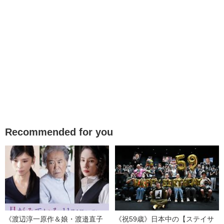
Recommended for you
《渡辺淳一原作＆娘・渡邉直子
《祝59歳》日本中の【ステイサ