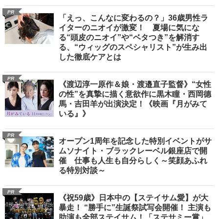
PR
「えっ、こんなに変わるの？」36歳男性ラ
イターのニオイが激変！ 夏場に気にな
る“頭皮のニオイ”や“ベタつき”を解消す
る、“ウィッグのスペシャリスト”が生み出
した徹底ケアとは
PR
《渡辺淳一原作＆娘・渡邉直子監督》“女性
の性”を真摯に描く意欲作に黒木瞳・西岡德
馬・吉田羊が出演決定！《映画『月がみて
いる』》
PR
オープン1周年を記念した特別イベントがサ
ムソナイト・ブラックレーベル銀座店で開
催 仕事も人生も自分らしく～笑顔あふれ
る特別対談～
PR
《祝59歳》日本中の【ステイサム愛】が大
暴走！ “勝手に”生誕祭試写会開催！ 主演も
助演も全部ステイサム！「ステサミー賞」