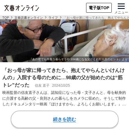
電子版TOP
メニュー
TOP
文春読書オンライン
ライフ
「おっ母が家に帰ってきたら、抱えてやらんと
「おっ母が家に帰ってきたら、抱えてやらんといけんけ
んの」入院する母のために…98歳の父が始めたのは“筋
トレ”だった
信友 直子
2024/10/25
映画監督の信友直子さんは、認知症になった母・文子さんと、母を献身的
に介護する高齢の父・良則さんの暮らしをカメラに収めた。そうして制作
したドキュメンタリー映画『ぼけますから、よろしくお願いします。』は
異例の大ヒットを…
続きを読む