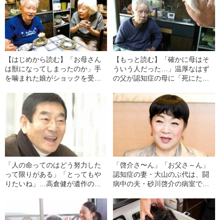
【はじめから読む】「お母さん
【もっと読む】「確かに母はそ
は獣になってしまったのか」手
ういう人だった…」温厚なはず
を噛まれた娘がショックを受け
の父が認知症の母に「死にたい
る一方で…認知症の母に父がか
なら死ね！」と叫んだ本当の理
けた“想像力がありすぎる”驚きの
由
一言
「人の命ってのはどう努力した
「啓介さ〜ん」「お父さ～ん」
って限りがある」「とってもや
認知症の妻・大山のぶ代は、闘
りたいね」…高倉健が遺作の撮
病中の夫・砂川啓介の病室で声
影直後に実現を熱望していた“あ
を掛けた
る目標”とは