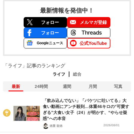
最新情報を発信中！
フォロー
メルマガ登録
フォロー
公式YouTube
Googleニュース
「ライフ」記事のランキング
ライフ
総合
最新
24時間
週間
月間
写真
「飲み込んでない」「バケツに吐いてる」大
食い動画にアンチ殺到…体重46キロの“可愛す
ぎる”大食い女子（24）が明かす、“やらせ疑
惑”への本音
2026/08/01
徳重 龍徳