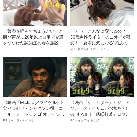
「警察を呼んでちょうだい」と
「えっ、こんなに変わるの？」
叫び声が…20年以上自宅で介護
36歳男性ライターのニオイが激
をつづけた認知症の母を施設に
変！ 夏場に気になる“頭皮のニ
入れることができた“意外なきっ
オイ”や“ベタつき”を解消す
PR（株式会社スヴェンソン）
かけ”
る、“ウィッグのスペシャリス
ト”が生み出した徹底ケアとは
《映画『Michael／マイケル』》
《映画『シェルター』》ジェイ
父ジョセフ・ジャクソン役、コ
ソン・ステイサムがお盆を“打
ールマン・ドミンゴ オフィシャ
破”する!!《「眠眠打破」コラ
ルインタビュー“観客を魅了した
ボ》
PR（キノフィルムズ）
PR（キノフィルムズ）
名優、複雑な父親像への想いを
語る”《日本興収70億円突破》