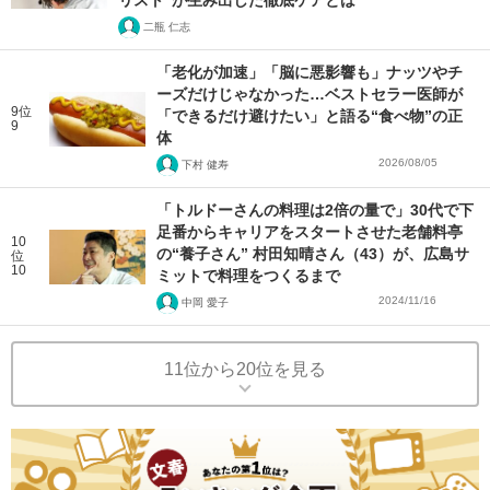
リスト”が生み出した徹底ケアとは
二瓶 仁志
「老化が加速」「脳に悪影響も」ナッツやチ
ーズだけじゃなかった…ベストセラー医師が
9位
「できるだけ避けたい」と語る“食べ物”の正
9
体
2026/08/05
下村 健寿
「トルドーさんの料理は2倍の量で」30代で下
足番からキャリアをスタートさせた老舗料亭
10
の“養子さん” 村田知晴さん（43）が、広島サ
位
10
ミットで料理をつくるまで
2024/11/16
中岡 愛子
11位から20位を見る