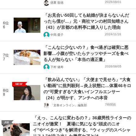
2026/08/01
徳重 龍徳
「お見合い50回しても結婚が決まらないんだ
ったら僕が…」元・商社マンの村田知晴さん
6位
6
（43）が京都の名料亭に婿入りした理由
2024/11/16
中岡 愛子
「こんなに少ないの？」食べ過ぎは確実に悪
影響…小腹が空いたらナッツやチーズを食べ
7位
7
る人が知らない「本当の適正量」
2026/08/05
下村 健寿
「飲み込んでない」「大便まで見せろ」“大食
NEW
い動画”に批判殺到→炎上状態に…体重46キロ
8位
の“可愛すぎる”大食いインフルエンサー
8
（24）が明かす、アンチへの本音
7時間前
「文春オンライン」編集部
「えっ、こんなに変わるの？」36歳男性ライターの
PR
ニオイが激変！ 夏場に気になる“頭皮のニオ
イ”や“ベタつき”を解消する、“ウィッグのスペシャ