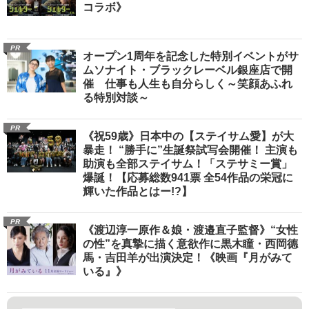
コラボ》
PR
オープン1周年を記念した特別イベントがサ
ムソナイト・ブラックレーベル銀座店で開
催 仕事も人生も自分らしく～笑顔あふれ
る特別対談～
PR
《祝59歳》日本中の【ステイサム愛】が大
暴走！ “勝手に”生誕祭試写会開催！ 主演も
助演も全部ステイサム！「ステサミー賞」
爆誕！【応募総数941票 全54作品の栄冠に
輝いた作品とはー!?】
PR
《渡辺淳一原作＆娘・渡邉直子監督》“女性
の性”を真摯に描く意欲作に黒木瞳・西岡德
馬・吉田羊が出演決定！《映画『月がみて
いる』》