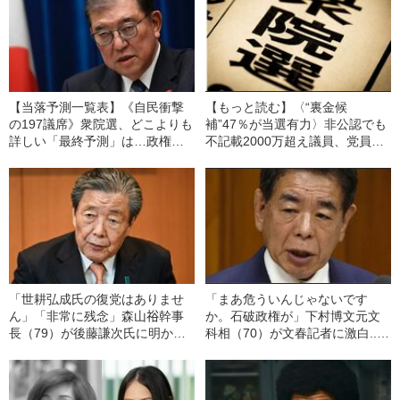
【当落予測一覧表】《自民衝撃
【もっと読む】〈“裏金候
の197議席》衆院選、どこよりも
補”47％が当選有力〉非公認でも
詳しい「最終予測」は…政権交
不記載2000万超え議員、党員資
代以来の大惨敗！「石破内閣は
格停止中の元大臣が「当選確
21世紀最低の数字に」
実」…衆院選最終予測「当落リ
スト」から見える現実
「世耕弘成氏の復党はありませ
「まあ危ういんじゃないです
ん」「非常に残念」森山𥙿幹事
か。石破政権が」下村博文元文
長（79）が後藤謙次氏に明かし
科相（70）が文春記者に激白...
た“裏金議員の復党問題”
自民党「非公認問題」が選挙戦
に与える“想定外の影響”