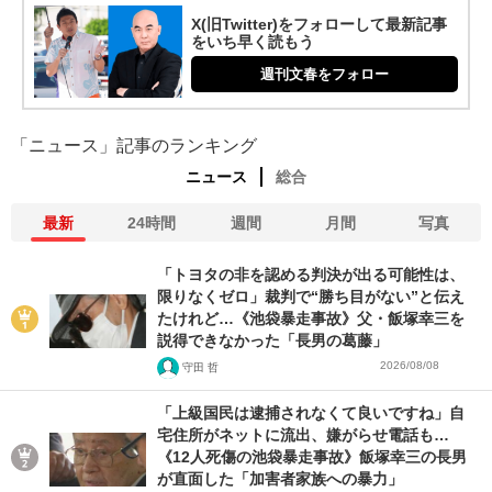
X(旧Twitter)をフォローして最新記事
をいち早く読もう
週刊文春をフォロー
「ニュース」記事のランキング
ニュース
総合
最新
24時間
週間
月間
写真
「トヨタの非を認める判決が出る可能性は、
限りなくゼロ」裁判で“勝ち目がない”と伝え
たけれど…《池袋暴走事故》父・飯塚幸三を
説得できなかった「長男の葛藤」
2026/08/08
守田 哲
「上級国民は逮捕されなくて良いですね」自
宅住所がネットに流出、嫌がらせ電話も…
《12人死傷の池袋暴走事故》飯塚幸三の長男
が直面した「加害者家族への暴力」