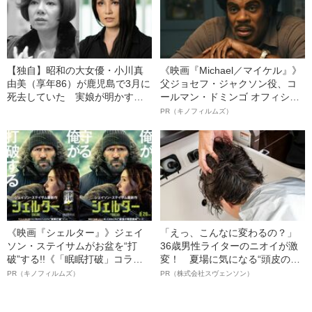
【独自】昭和の大女優・小川真
《映画『Michael／マイケル』》
由美（享年86）が鹿児島で3月に
父ジョセフ・ジャクソン役、コ
死去していた 実娘が明かす
ールマン・ドミンゴ オフィシャ
「毒母」の素顔と空白の晩年
ルインタビュー“観客を魅了した
PR（キノフィルムズ）
名優、複雑な父親像への想いを
語る”《日本興収70億円突破》
《映画『シェルター』》ジェイ
「えっ、こんなに変わるの？」
ソン・ステイサムがお盆を“打
36歳男性ライターのニオイが激
破”する!!《「眠眠打破」コラ
変！ 夏場に気になる“頭皮のニ
ボ》
オイ”や“ベタつき”を解消す
PR（キノフィルムズ）
PR（株式会社スヴェンソン）
る、“ウィッグのスペシャリス
ト”が生み出した徹底ケアとは