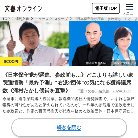
電子版TOP
メニュー
TOP
週刊文春
ニュース
スクープ
《日本保守党が躍進、参政党も…》どこよ
《日本保守党が躍進、参政党も…》どこよりも詳しい衆
院選情勢「最終予測」“右派2団体”の気になる獲得議席
数《河村たかし候補を直撃》
「週刊文春」編集部
2024/10/25
今週末に迫る衆院選の投開票。報道機関各社の情勢調査で、いずれも議席
獲得の可能性があると伝えられているのが、一昨年の参院選で国政進出し
た参政党と、作家の百田尚樹氏が代表を務める政治団体・日本保守党だ。
「週刊文春」は政…
続きを読む