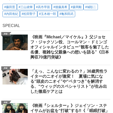
#藤田晋
#三山凌輝
#高市早苗
#後藤真希
#森岡毅
#城彰二
#内田有紀
#松田聖子
#玉木雄一郎
#亀和田武
SPECIAL
PR
《映画『Michael／マイケル』》父ジョセ
フ・ジャクソン役、コールマン・ドミンゴ
オフィシャルインタビュー“観客を魅了した
名優、複雑な父親像への想いを語る”《日本
興収70億円突破》
PR
「えっ、こんなに変わるの？」36歳男性ラ
イターのニオイが激変！ 夏場に気にな
る“頭皮のニオイ”や“ベタつき”を解消す
る、“ウィッグのスペシャリスト”が生み出
した徹底ケアとは
PR
《映画『シェルター』》ジェイソン・ステ
イサムがお盆を“打破”する!!《「眠眠打破」