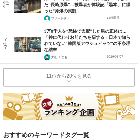
9位
た“長崎原爆”…被爆者が体験記「黒本」に綴
9
った“原爆の実態”
11時間前
フリート横田
3万8千人を“恐怖で支配”した男の正体は…
「神に代わりお前たちを罰する」日本で知ら
10
れていない“韓国版アウシュビッツ”の不条理
位
10
な結末
2026/08/07
大山 くまお
11位から20位を見る
おすすめのキーワードタグ一覧