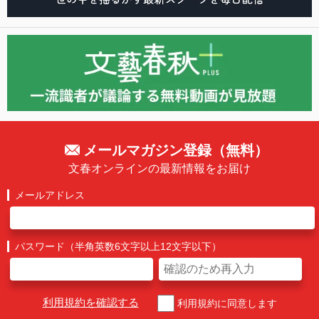
メールマガジン登録（無料）
文春オンラインの最新情報をお届け
メールアドレス
パスワード（半角英数6文字以上12文字以下）
利用規約を確認する
利用規約に同意します