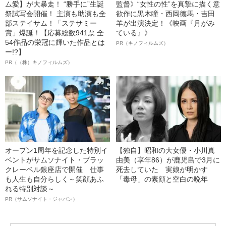
ム愛】が大暴走！ “勝手に”生誕
監督》“女性の性”を真摯に描く意
祭試写会開催！ 主演も助演も全
欲作に黒木瞳・西岡德馬・吉田
部ステイサム！「ステサミー
羊が出演決定！《映画『月がみ
賞」爆誕！【応募総数941票 全
ている』》
54作品の栄冠に輝いた作品とは
PR（キノフィルムズ）
ー!?】
PR（（株）キノフィルムズ）
オープン1周年を記念した特別イ
【独自】昭和の大女優・小川真
ベントがサムソナイト・ブラッ
由美（享年86）が鹿児島で3月に
クレーベル銀座店で開催 仕事
死去していた 実娘が明かす
も人生も自分らしく～笑顔あふ
「毒母」の素顔と空白の晩年
れる特別対談～
PR（サムソナイト・ジャパン）