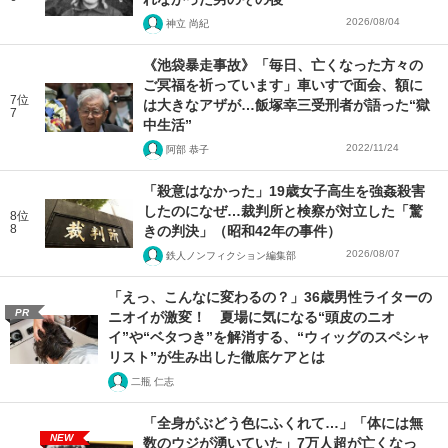
2026/08/04
神立 尚紀
《池袋暴走事故》「毎日、亡くなった方々の
ご冥福を祈っています」車いすで面会、額に
7位
は大きなアザが…飯塚幸三受刑者が語った“獄
7
中生活”
2022/11/24
阿部 恭子
「殺意はなかった」19歳女子高生を強姦殺害
したのになぜ…裁判所と検察が対立した「驚
8位
8
きの判決」（昭和42年の事件）
2026/08/07
鉄人ノンフィクション編集部
「えっ、こんなに変わるの？」36歳男性ライターの
PR
ニオイが激変！ 夏場に気になる“頭皮のニオ
イ”や“ベタつき”を解消する、“ウィッグのスペシャ
リスト”が生み出した徹底ケアとは
二瓶 仁志
「全身がぶどう色にふくれて…」「体には無
NEW
数のウジが湧いていた」7万人超が亡くなっ