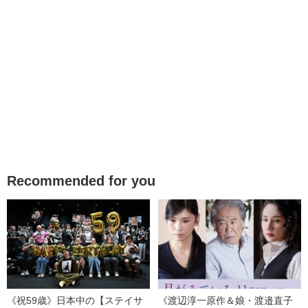
Recommended for you
《祝59歳》日本中の【ステイサ
《渡辺淳一原作＆娘・渡邉直子