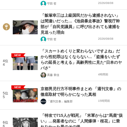
2026/08/08
守田 哲
「飯塚幸三は上級国民だから逮捕されない」
は間違いだった…《池袋暴走事故》警視庁幹
部が「自民党議員」に呼び出されても逮捕を
見送った理由
2026/08/08
守田 哲
「スカートめくりと変わらないですよね」だ
NEW
から性犯罪はなくならない…「盗撮をいたず
4位
らの延長と考える」高齢男性に見た“日本のヤ
4
バさ”
4時間前
斉藤 章佳
NEW
京都男児行方不明事件まとめ 「週刊文春」の
5位
徹底取材で明らかになった真相
5
15時間前
「週刊文春」編集部
「特攻で715人が戦死」「米軍からは“馬鹿”扱
い」…発案者なのに「人間爆弾・桜花」に乗
6位
6
れなかった男のその後