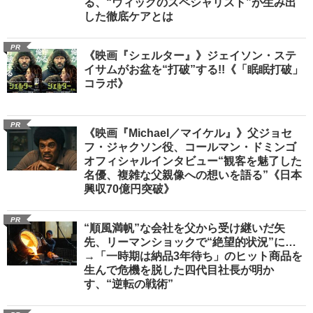
る、“ウィッグのスペシャリスト”が生み出
した徹底ケアとは
PR
《映画『シェルター』》ジェイソン・ステ
イサムがお盆を“打破”する!!《「眠眠打破」
コラボ》
PR
《映画『Michael／マイケル』》父ジョセ
フ・ジャクソン役、コールマン・ドミンゴ
オフィシャルインタビュー“観客を魅了した
名優、複雑な父親像への想いを語る”《日本
興収70億円突破》
PR
“順風満帆”な会社を父から受け継いだ矢
先、リーマンショックで“絶望的状況”に…
→「一時期は納品3年待ち」のヒット商品を
生んで危機を脱した四代目社長が明か
す、“逆転の戦術”