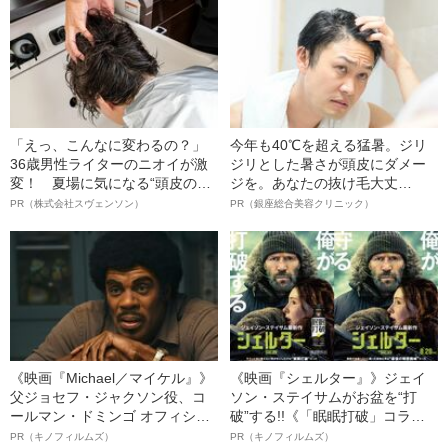
明かす、“逆転の戦術”
「えっ、こんなに変わるの？」
今年も40℃を超える猛暑。ジリ
36歳男性ライターのニオイが激
ジリとした暑さが頭皮にダメー
変！ 夏場に気になる“頭皮のニ
ジを。あなたの抜け毛大丈
オイ”や“ベタつき”を解消す
夫！？
PR（株式会社スヴェンソン）
PR（銀座総合美容クリニック）
る、“ウィッグのスペシャリス
ト”が生み出した徹底ケアとは
《映画『Michael／マイケル』》
《映画『シェルター』》ジェイ
父ジョセフ・ジャクソン役、コ
ソン・ステイサムがお盆を“打
ールマン・ドミンゴ オフィシャ
破”する!!《「眠眠打破」コラ
ルインタビュー“観客を魅了した
ボ》
PR（キノフィルムズ）
PR（キノフィルムズ）