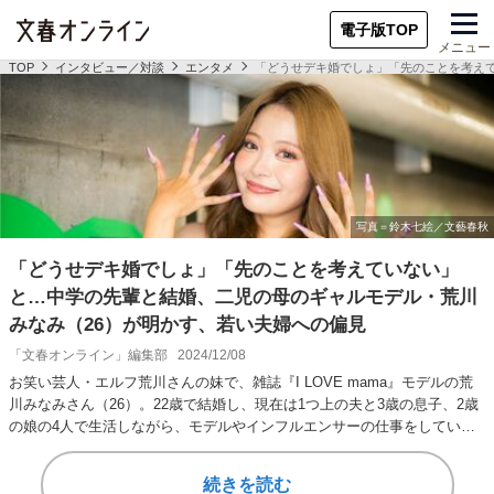
電子版TOP
メニュー
TOP
インタビュー／対談
エンタメ
「どうせデキ婚でしょ」「先のことを考え
「どうせデキ婚でしょ」「先のことを考えていない」
と…中学の先輩と結婚、二児の母のギャルモデル・荒川
みなみ（26）が明かす、若い夫婦への偏見
「文春オンライン」編集部
2024/12/08
お笑い芸人・エルフ荒川さんの妹で、雑誌『I LOVE mama』モデルの荒
川みなみさん（26）。22歳で結婚し、現在は1つ上の夫と3歳の息子、2歳
の娘の4人で生活しながら、モデルやインフルエンサーの仕事をしてい
る。…
続きを読む