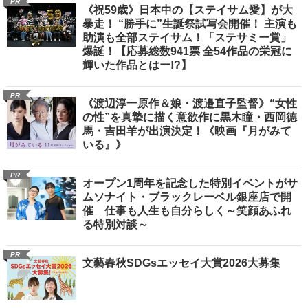
PR
《祝59歳》日本中の【ステイサム愛】が大
暴走！ “勝手に”生誕祭試写会開催！ 主演も
助演も全部ステイサム！「ステサミー賞」
爆誕！【応募総数941票 全54作品の栄冠に
輝いた作品とはー!?】
PR
《渡辺淳一原作＆娘・渡邉直子監督》“女性
の性”を真摯に描く意欲作に黒木瞳・西岡德
馬・吉田羊が出演決定！《映画『月がみて
いる』》
PR
オープン1周年を記念した特別イベントがサ
ムソナイト・ブラックレーベル銀座店で開
催 仕事も人生も自分らしく～笑顔あふれ
る特別対談～
PR
文藝春秋SDGsエッセイ大賞2026大募集