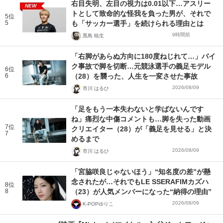
右目失明、左目の視力は0.01以下…アスリー
NEW
トとして致命的な怪我を負った男が、それで
5位
5
も「サッカー選手」を続けられる理由とは
9時間前
黒島 暁生
「右脚があらぬ方向に180度ねじれて…」バイ
ク事故で脚を切断…元競泳選手の義足モデル
6位
6
（28）を襲った、人生を一変させた事故
2026/08/09
市川 はるひ
「足をもう一本失わないと学ばないんです
ね」痛烈な中傷コメントも…脚を失った動画
7位
クリエイター（28）が「義足を見せる」と決
7
めるまで
2026/08/09
市川 はるひ
「宮脇咲良じゃないほう」“知名度の差”が懸
念されたが…それでもLE SSERAFIMカズハ
8位
8
（23）が人気メンバーになった“納得の理由”
2026/08/09
K-POPゆりこ