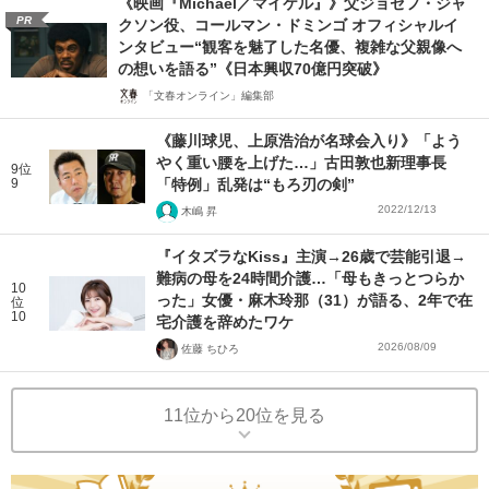
《映画『Michael／マイケル』》父ジョセフ・ジャ
PR
クソン役、コールマン・ドミンゴ オフィシャルイ
ンタビュー“観客を魅了した名優、複雑な父親像へ
の想いを語る”《日本興収70億円突破》
「文春オンライン」編集部
《藤川球児、上原浩治が名球会入り》「よう
やく重い腰を上げた…」古田敦也新理事長
9位
9
「特例」乱発は“もろ刃の剣”
2022/12/13
木嶋 昇
『イタズラなKiss』主演→26歳で芸能引退→
難病の母を24時間介護…「母もきっとつらか
10
った」女優・麻木玲那（31）が語る、2年で在
位
10
宅介護を辞めたワケ
2026/08/09
佐藤 ちひろ
11位から20位を見る