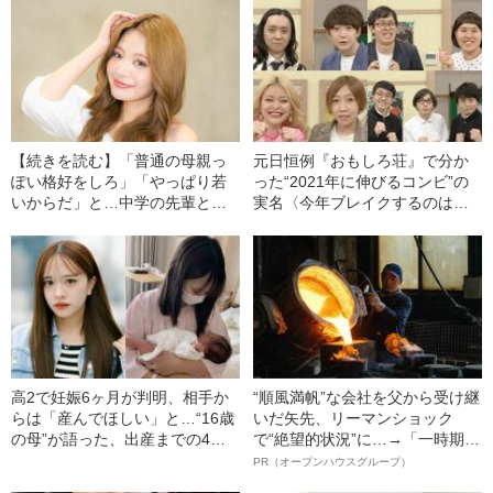
【続きを読む】「普通の母親っ
元日恒例『おもしろ荘』で分か
ぽい格好をしろ」「やっぱり若
った“2021年に伸びるコンビ”の
いからだ」と…中学の先輩と結
実名〈今年ブレイクするのは
婚、二児の母の荒川みなみ
「東京っぽいのに関西出身芸
（26）が語る、若ママへの視線
人」〉
とママモデルを始めたワケ
高2で妊娠6ヶ月が判明、相手か
“順風満帆”な会社を父から受け継
らは「産んでほしい」と…“16歳
いだ矢先、リーマンショック
の母”が語った、出産までの4ヶ
で“絶望的状況”に…→「一時期は
月「高校は自主退学した」
納品3年待ち」のヒット商品を生
PR（オープンハウスグループ）
んで危機を脱した四代目社長が