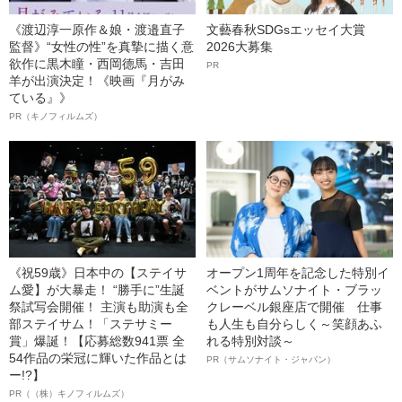
《渡辺淳一原作＆娘・渡邉直子
文藝春秋SDGsエッセイ大賞
監督》“女性の性”を真摯に描く意
2026大募集
欲作に黒木瞳・西岡德馬・吉田
PR
羊が出演決定！《映画『月がみ
ている』》
PR（キノフィルムズ）
《祝59歳》日本中の【ステイサ
オープン1周年を記念した特別イ
ム愛】が大暴走！ “勝手に”生誕
ベントがサムソナイト・ブラッ
祭試写会開催！ 主演も助演も全
クレーベル銀座店で開催 仕事
部ステイサム！「ステサミー
も人生も自分らしく～笑顔あふ
賞」爆誕！【応募総数941票 全
れる特別対談～
54作品の栄冠に輝いた作品とは
PR（サムソナイト・ジャパン）
ー!?】
PR（（株）キノフィルムズ）