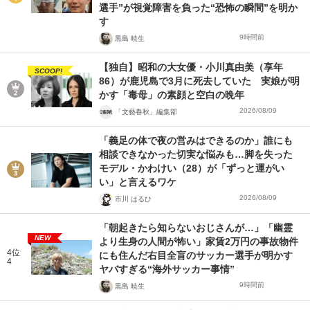
選手”が視覚障害を負った“恐怖の瞬間”を明か
す
9時間前
黒島 暁生
【独自】昭和の大女優・小川真由美（享年
SCOOP!
86）が鹿児島で3月に死去していた 実娘が明
かす「毒母」の素顔と空白の晩年
2026/08/09
「文藝春秋」編集部
「義足の体で夜の営みはできるのか」誰にも
相談できなかった切実な悩みも…脚を失った
モデル・かわけい（28）が「ずっと運がい
い」と言えるワケ
2026/08/09
市川 はるひ
「朝起きたら知らないおじさんが…」「幽霊
NEW
より生身の人間が怖い」家賃2万円の事故物件
4位
にも住んだ右目全盲のサッカー選手が明かす
4
ヤバすぎる“海外サッカー事情”
9時間前
黒島 暁生