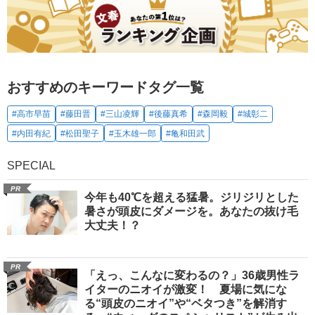
おすすめのキーワードタグ一覧
#高市早苗
#藤田晋
#三山凌輝
#後藤真希
#森岡毅
#城彰二
#内田有紀
#松田聖子
#玉木雄一郎
#亀和田武
SPECIAL
PR
今年も40℃を超える猛暑。ジリジリとした
暑さが頭皮にダメージを。あなたの抜け毛
大丈夫！？
PR
「えっ、こんなに変わるの？」36歳男性ラ
イターのニオイが激変！ 夏場に気にな
る“頭皮のニオイ”や“ベタつき”を解消す