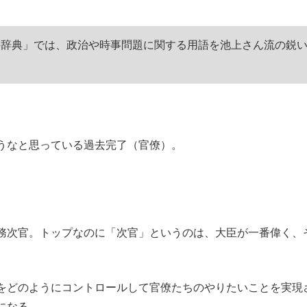
もっと見る
もっと見る
魔の辞典」では、政治や時事問題に関する用語を池上さん流の鋭
うなと思っている過去完了（官僚）。
務次官。トップなのに「次官」というのは、大臣が一番偉く、
をどのようにコントロールして官僚たちのやりたいことを実現
になる。