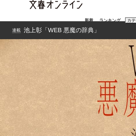
新着
ランキング
カテ
池上彰「WEB 悪魔の辞典」
連載
スクープ
ニュー
おすすめのキ
#藤田晋
#三
#玉木雄一郎
《BTS厳戒トーキョー滞在記》RM→渋谷で飲
日本生まれのK-POPアイドルたち