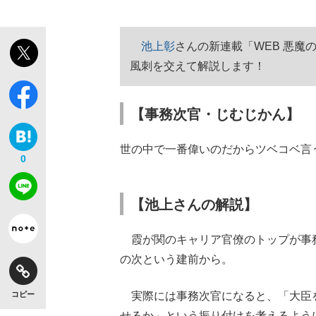
池上彰
さんの新連載「WEB 悪
風刺を交えて解説します！
【事務次官・じむじかん】
世の中で一番偉いのだからツベコベ言
0
【池上さんの解説】
霞が関のキャリア官僚のトップが事
の次という建前から。
コピー
実際には事務次官になると、「大臣
せるか」という振り付けを考えるよう