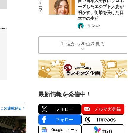
日で日本人男性にプロポ
10
ーズしたエジプト人妻が
位
10
明かす、衝撃を受けた日
本での生活
小泉 なつみ
11位から20位を見る
最新情報を発信中！
この連載見る
フォロー
メルマガ登録
フォロー
Googleニュース