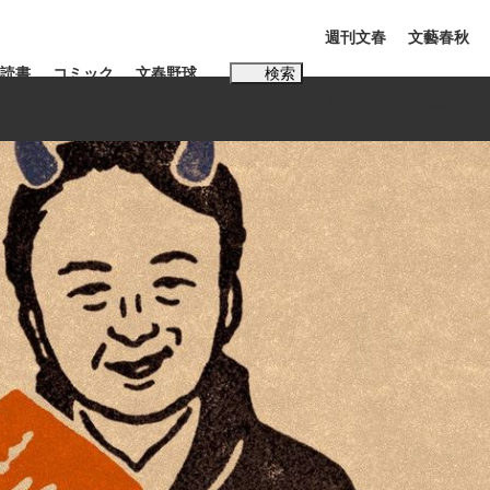
週刊文春
文藝春秋
読書
コミック
文春野球
検索
電子版
PLUS
インタビュー
読書
#松田聖子
本田圭佑が初めて明かした日本代表監督に...
年