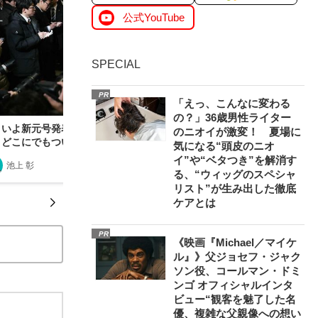
公式YouTube
SPECIAL
PR
「えっ、こんなに変わる
の？」36歳男性ライター
よいよ新元号発表 今日も「総理大臣の行くとこ
のニオイが激変！ 夏場に
、どこにでもついて回る」のは誰か？
気になる“頭皮のニオ
イ”や“ベタつき”を解消す
池上 彰
2019/04/01
る、“ウィッグのスペシャ
リスト”が生み出した徹底
ケアとは
PR
《映画『Michael／マイケ
ル』》父ジョセフ・ジャク
ソン役、コールマン・ドミ
ンゴ オフィシャルインタ
ビュー“観客を魅了した名
優、複雑な父親像への想い