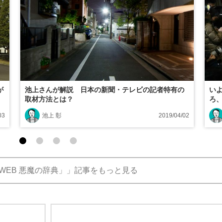
が
池上さんが解説 日本の新聞・テレビの記者特有の
い
取材方法とは？
ろ
03
池上 彰
2019/04/02
WEB 悪魔の辞典」」記事をもっと見る