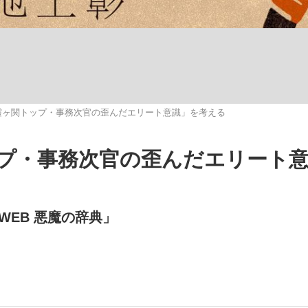
観る将棋、読
霞ヶ関トップ・事務次官の歪んだエリート意識」を考える
”の真実 選手が明かす...
「敗因分析は一切聞かれなか
プ・事務次官の歪んだエリート
EB 悪魔の辞典」
の国から』倉本聰氏（91...