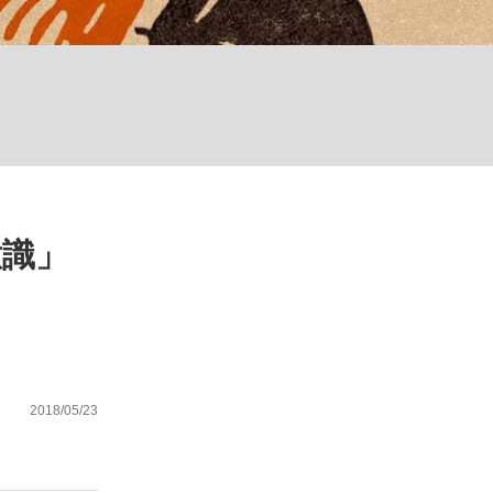
む将棋
った」侍ジャパン選手が証言した“NPB聞...
意識」
2018/05/23