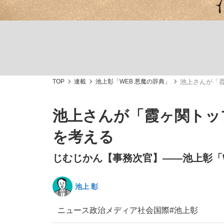
TOP
連載
池上彰「WEB 悪魔の辞典」
池上さんが「
「最悪の空気のまま解散」WBC日本代表“敗戦
私のあのとき、私のいま
池上さんが「霞ヶ関トッ
を考える
じむじかん【事務次官】――池上彰「W
池上 彰
ニュース
政治
メディア
社会
国際
#池上彰
「クマが悪者扱いされているのが悲しい」『北
キングの誕生を、目撃せよ。