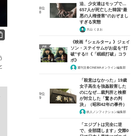
迫、少女達はモップで…
8位
657人が死亡した韓国“最
8
悪の人権侵害”のおぞまし
すぎる実態
大山 くまお
《映画『シェルター』》ジェイ
PR
ソン・ステイサムがお盆を“打
破”する!!《「眠眠打破」コラ
う
ボ》
と
週刊文春CINEMAオンライン編集部
「殺意はなかった」19歳
女子高生を強姦殺害した
のになぜ…裁判所と検察
9位
ま
9
が対立した「驚きの判
決」（昭和42年の事件）
鉄人ノンフィクション編集部
「エジプトは完全に逆
で、全部隠します」交際0