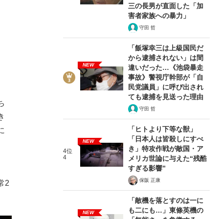
三の長男が直面した「加
害者家族への暴力」
守田 哲
「飯塚幸三は上級国民だ
から逮捕されない」は間
NEW
違いだった…《池袋暴走
事故》警視庁幹部が「自
民党議員」に呼び出され
ても逮捕を見送った理由
ち
守田 哲
き
「ヒトより下等な獣」
に
「日本人は皆殺しにすべ
NEW
き」特攻作戦が敵国・ア
4位
4
メリカ世論に与えた“残酷
すぎる影響”
、
保阪 正康
常2
「敵機を落とすのは一に
も二にも…」東條英機の
NEW