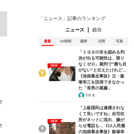
「ニュース」記事のランキング
い
ニュース
総合
最新
24時間
週間
月間
写真
「トヨタの非を認める判
決が出る可能性は、限り
なくゼロ」裁判で“勝ち目
NEW
がない”と伝えたけれど…
《池袋暴走事故》父・飯
塚幸三を説得できなかっ
た「長男の葛藤」
守田 哲
そ
「上級国民は逮捕されな
くて良いですね」自宅住
所がネットに流出、嫌が
NEW
さ
らせ電話も…《12人死傷
の池袋暴走事故》飯塚幸