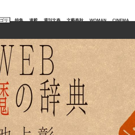
ゴリ
特集
連載
週刊文春
文藝春秋
WOMAN
CINEMA
キーワード入力
ス
エンタメ
ライフ
ビジネス
ーワードタグ一覧
山凌輝
#高市早苗
#後藤真希
#森岡毅
#城彰二
#内田有紀
#亀和田武
み会、JIN→伊豆の...
「90%は失敗する。でも…」
終戦から81