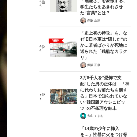
「無能さ」を象徴する、
5位
5
学生たちをあきれさせ
た“言葉”とは？
保阪 正康
「史上初の特攻」を、な
ぜ旧日本軍は“隠した”の
NEW
か…若者ばかりが死地に
6位
6
送られた「残酷なカラク
リ」
保阪 正康
3万8千人を“恐怖で支
配”した男の正体は…「神
に代わりお前たちを罰す
7位
る」日本で知られていな
7
い“韓国版アウシュビッ
ツ”の不条理な結末
大山 くまお
「14歳の少年に挿入
を…」性器に火をつけ脅