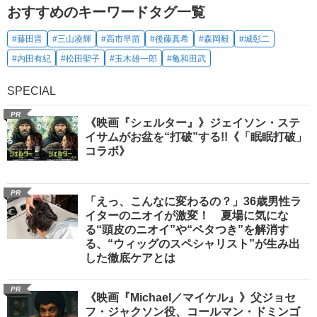
おすすめのキーワードタグ一覧
#藤田晋
#三山凌輝
#高市早苗
#後藤真希
#森岡毅
#城彰二
#内田有紀
#松田聖子
#玉木雄一郎
#亀和田武
SPECIAL
PR
《映画『シェルター』》ジェイソン・ステ
イサムがお盆を“打破”する!!《「眠眠打破」
コラボ》
PR
「えっ、こんなに変わるの？」36歳男性ラ
イターのニオイが激変！ 夏場に気にな
る“頭皮のニオイ”や“ベタつき”を解消す
る、“ウィッグのスペシャリスト”が生み出
した徹底ケアとは
PR
《映画『Michael／マイケル』》父ジョセ
フ・ジャクソン役、コールマン・ドミンゴ