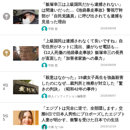
「飯塚幸三は上級国民だから逮捕されない」
は間違いだった…《池袋暴走事故》警視庁幹
部が「自民党議員」に呼び出されても逮捕を
見送った理由
2026/08/08
守田 哲
「上級国民は逮捕されなくて良いですね」自
宅住所がネットに流出、嫌がらせ電話も…
《12人死傷の池袋暴走事故》飯塚幸三の長男
が直面した「加害者家族への暴力」
2026/08/08
守田 哲
「殺意はなかった」19歳女子高生を強姦殺害
したのになぜ…裁判所と検察が対立した「驚
4位
4
きの判決」（昭和42年の事件）
2026/08/07
鉄人ノンフィクション編集部
「エジプトは完全に逆で、全部隠します」交
際0日で日本人男性にプロポーズしたエジプト
5位
5
人妻が明かす、衝撃を受けた日本での生活
2023/12/16
小泉 なつみ