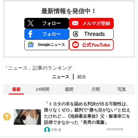
最新情報を発信中！
フォロー
メルマガ登録
フォロー
公式YouTube
Googleニュース
「ニュース」記事のランキング
ニュース
総合
最新
24時間
週間
月間
写真
「トヨタの非を認める判決が出る可能性は、
限りなくゼロ」裁判で“勝ち目がない”と伝え
たけれど…《池袋暴走事故》父・飯塚幸三を
説得できなかった「長男の葛藤」
2026/08/08
守田 哲