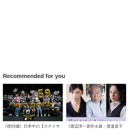
Recommended for you
《祝59歳》日本中の【ステイサ
《渡辺淳一原作＆娘・渡邉直子