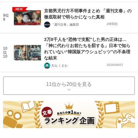
NEW
京都男児行方不明事件まとめ 「週刊文春」の
9位
徹底取材で明らかになった真相
9
1時間前
「週刊文春」編集部
3万8千人を“恐怖で支配”した男の正体は…
「神に代わりお前たちを罰する」日本で知ら
10
れていない“韓国版アウシュビッツ”の不条理
位
10
な結末
2026/08/07
大山 くまお
11位から20位を見る