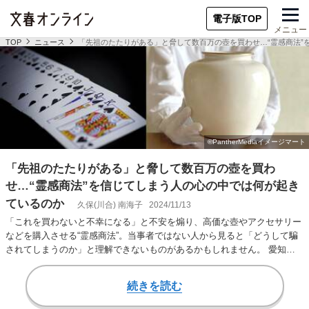
電子版TOP
メニュー
TOP
ニュース
「先祖のたたりがある」と脅して数百万の壺を買わせ…“霊感商法”
「先祖のたたりがある」と脅して数百万の壺を買わ
せ…“霊感商法”を信じてしまう人の心の中では何が起き
ているのか
久保(川合) 南海子
2024/11/13
「これを買わないと不幸になる」と不安を煽り、高価な壺やアクセサリー
などを購入させる“霊感商法”。当事者ではない人から見ると「どうして騙
されてしまうのか」と理解できないものがあるかもしれません。 愛知淑
徳大学の心理学部…
続きを読む