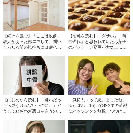
【続きを読む】「ここは以前、
【前編を読む】「ダサい」「時
殺人があった部屋でして」聞い
代遅れ」と思われていたお菓子
たら知る前の気持ちには戻れな
のパッケージ変更が大炎上…あ
い…事故物件に「住みたくな
えての“炎上商法”は本当に効果が
い」と思ってしまうワケ
あるのか？
【はじめから読む】「嫌いだっ
「気持悪～って思いましたね」
たら見なければいいのに…」ど
ゆたぼん（15）がSNSでの苛烈
うしてわざわざ悪口を言うの
なバッシングを無視しつづけら
か？ 心理学者が解説する“アン
れた“シンプルな理由”とは
チ”の意外な心理