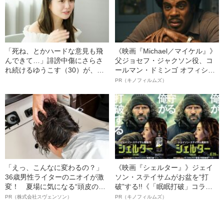
「死ね、とかハードな意見も飛
《映画『Michael／マイケル』》
んできて…」誹謗中傷にさらさ
父ジョセフ・ジャクソン役、コ
れ続けるゆうこす（30）が、そ
ールマン・ドミンゴ オフィシャ
れでもSNSをやめないワケ「コ
ルインタビュー“観客を魅了した
PR（キノフィルムズ）
メントは全部読んでます」
名優、複雑な父親像への想いを
語る”《日本興収70億円突破》
「えっ、こんなに変わるの？」
《映画『シェルター』》ジェイ
36歳男性ライターのニオイが激
ソン・ステイサムがお盆を“打
変！ 夏場に気になる“頭皮のニ
破”する!!《「眠眠打破」コラ
オイ”や“ベタつき”を解消す
ボ》
PR（株式会社スヴェンソン）
PR（キノフィルムズ）
る、“ウィッグのスペシャリス
ト”が生み出した徹底ケアとは