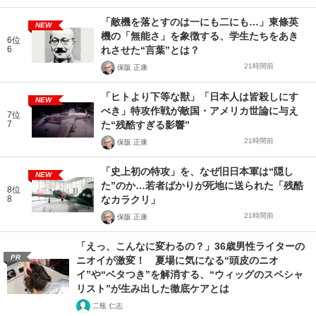
「敵機を落とすのは一にも二にも…」東條英
NEW
機の「無能さ」を象徴する、学生たちをあき
6位
6
れさせた“言葉”とは？
21時間前
保阪 正康
「ヒトより下等な獣」「日本人は皆殺しにす
NEW
べき」特攻作戦が敵国・アメリカ世論に与え
7位
7
た“残酷すぎる影響”
21時間前
保阪 正康
「史上初の特攻」を、なぜ旧日本軍は“隠し
NEW
た”のか…若者ばかりが死地に送られた「残酷
8位
8
なカラクリ」
21時間前
保阪 正康
「えっ、こんなに変わるの？」36歳男性ライターの
PR
ニオイが激変！ 夏場に気になる“頭皮のニオ
イ”や“ベタつき”を解消する、“ウィッグのスペシャ
リスト”が生み出した徹底ケアとは
二瓶 仁志