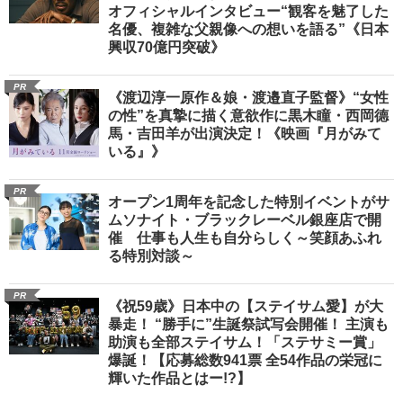
オフィシャルインタビュー“観客を魅了した
名優、複雑な父親像への想いを語る”《日本
興収70億円突破》
PR
《渡辺淳一原作＆娘・渡邉直子監督》“女性
の性”を真摯に描く意欲作に黒木瞳・西岡德
馬・吉田羊が出演決定！《映画『月がみて
いる』》
PR
オープン1周年を記念した特別イベントがサ
ムソナイト・ブラックレーベル銀座店で開
催 仕事も人生も自分らしく～笑顔あふれ
る特別対談～
PR
《祝59歳》日本中の【ステイサム愛】が大
暴走！ “勝手に”生誕祭試写会開催！ 主演も
助演も全部ステイサム！「ステサミー賞」
爆誕！【応募総数941票 全54作品の栄冠に
輝いた作品とはー!?】