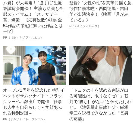
ム愛】が大暴走！ “勝手に”生誕
監督》“女性の性”を真摯に描く意
祭試写会開催！ 主演も助演も全
欲作に黒木瞳・西岡德馬・吉田
部ステイサム！「ステサミー
羊が出演決定！《映画『月がみ
賞」爆誕！【応募総数941票 全
ている』》
54作品の栄冠に輝いた作品とは
PR（キノフィルムズ）
ー!?】
PR（（株）キノフィルムズ）
オープン1周年を記念した特別イ
「トヨタの非を認める判決が出
ベントがサムソナイト・ブラッ
る可能性は、限りなくゼロ」裁
クレーベル銀座店で開催 仕事
判で“勝ち目がない”と伝えたけれ
も人生も自分らしく～笑顔あふ
ど…《池袋暴走事故》父・飯塚
れる特別対談～
幸三を説得できなかった「長男
の葛藤」
PR（サムソナイト・ジャパン）