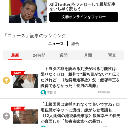
X(旧Twitter)をフォローして最新記事
をいち早く読もう
文春オンラインをフォロー
「ニュース」記事のランキング
ニュース
総合
最新
24時間
週間
月間
写真
「トヨタの非を認める判決が出る可能性は、
NEW
限りなくゼロ」裁判で“勝ち目がない”と伝え
たけれど…《池袋暴走事故》父・飯塚幸三を
説得できなかった「長男の葛藤」
21時間前
守田 哲
「上級国民は逮捕されなくて良いですね」自
NEW
宅住所がネットに流出、嫌がらせ電話も…
《12人死傷の池袋暴走事故》飯塚幸三の長男
が直面した「加害者家族への暴力」