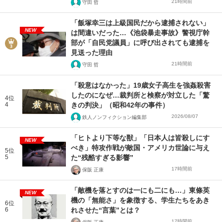
21時間前
守田 哲
「飯塚幸三は上級国民だから逮捕されない」
NEW
は間違いだった…《池袋暴走事故》警視庁幹
部が「自民党議員」に呼び出されても逮捕を
見送った理由
21時間前
守田 哲
「殺意はなかった」19歳女子高生を強姦殺害
したのになぜ…裁判所と検察が対立した「驚
4位
4
きの判決」（昭和42年の事件）
2026/08/07
鉄人ノンフィクション編集部
「ヒトより下等な獣」「日本人は皆殺しにす
NEW
べき」特攻作戦が敵国・アメリカ世論に与え
5位
5
た“残酷すぎる影響”
17時間前
保阪 正康
「敵機を落とすのは一にも二にも…」東條英
NEW
機の「無能さ」を象徴する、学生たちをあき
6位
6
れさせた“言葉”とは？
17時間前