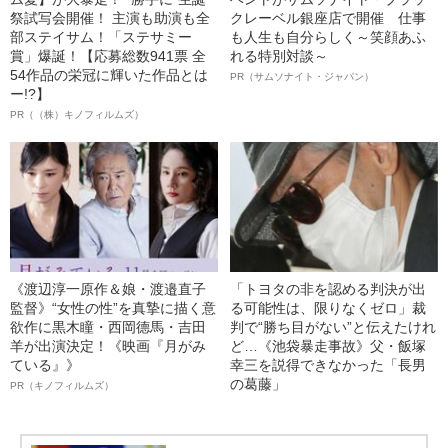
祭試写会開催！ 主演も助演も全
クレーベル銀座店で開催 仕事
部ステイサム！「ステサミー
も人生も自分らしく～笑顔あふ
賞」爆誕！【応募総数941票 全
れる特別対談～
54作品の栄冠に輝いた作品とは
PR（サムソナイト・ジャパン）
ー!?】
PR（（株）キノフィルムズ）
《渡辺淳一原作＆娘・渡邉直子
「トヨタの非を認める判決が出
監督》“女性の性”を真摯に描く意
る可能性は、限りなくゼロ」裁
欲作に黒木瞳・西岡德馬・吉田
判で“勝ち目がない”と伝えたけれ
羊が出演決定！《映画『月がみ
ど…《池袋暴走事故》父・飯塚
ている』》
幸三を説得できなかった「長男
の葛藤」
PR（キノフィルムズ）