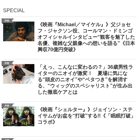
SPECIAL
PR
《映画『Michael／マイケル』》父ジョセ
フ・ジャクソン役、コールマン・ドミンゴ
オフィシャルインタビュー“観客を魅了した
名優、複雑な父親像への想いを語る”《日本
興収70億円突破》
PR
「えっ、こんなに変わるの？」36歳男性ラ
イターのニオイが激変！ 夏場に気にな
る“頭皮のニオイ”や“ベタつき”を解消す
る、“ウィッグのスペシャリスト”が生み出
した徹底ケアとは
PR
《映画『シェルター』》ジェイソン・ステ
イサムがお盆を“打破”する!!《「眠眠打破」
コラボ》