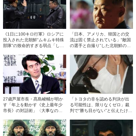
《1日に100キロ行軍》ロシアに
「日本、アメリカ、韓国との交
投入された北朝鮮“ムキムキ特殊
流は固く禁止されている」“敵国
部隊”の致命的すぎる弱点「しか
の選手と自撮り”した北朝鮮の選
し脱走の可能性が…」
手は大丈夫なのか「見せしめ的
な処罰は…」
27歳芦屋市長・髙島崚輔が明か
「トヨタの非を認める判決が出
す「年上を動かす《史上最年少
る可能性は、限りなくゼロ」裁
市長》の対話術」〈大事なのは
判で“勝ち目がない”と伝えたけれ
「伝え方のポピュリズム」〉
ど…《池袋暴走事故》父・飯塚
幸三を説得できなかった「長男
の葛藤」