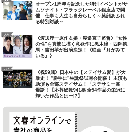
PR
オープン1周年を記念した特別イベントがサ
ムソナイト・ブラックレーベル銀座店で開
催 仕事も人生も自分らしく～笑顔あふれ
る特別対談～
PR
《渡辺淳一原作＆娘・渡邉直子監督》“女性
の性”を真摯に描く意欲作に黒木瞳・西岡德
馬・吉田羊が出演決定！《映画『月がみて
いる』》
PR
《祝59歳》日本中の【ステイサム愛】が大
暴走！ “勝手に”生誕祭試写会開催！ 主演も
助演も全部ステイサム！「ステサミー賞」
爆誕！【応募総数941票 全54作品の栄冠に
輝いた作品とはー!?】