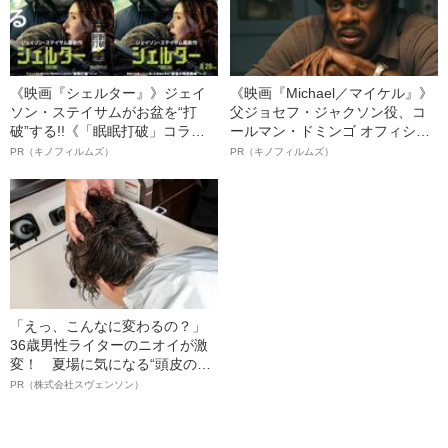
《映画『シェルター』》ジェイ
《映画『Michael／マイケル』》
ソン・ステイサムがお盆を“打
父ジョセフ・ジャクソン役、コ
破”する!!《「眠眠打破」コラ
ールマン・ドミンゴ オフィシャ
ボ》
ルインタビュー“観客を魅了した
PR（キノフィルムズ）
PR（キノフィルムズ）
名優、複雑な父親像への想いを
語る”《日本興収70億円突破》
「えっ、こんなに変わるの？」
36歳男性ライターのニオイが激
変！ 夏場に気になる“頭皮のニ
オイ”や“ベタつき”を解消す
PR（株式会社スヴェンソン）
る、“ウィッグのスペシャリス
ト”が生み出した徹底ケアとは