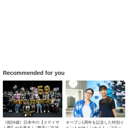
Recommended for you
《祝59歳》日本中の【ステイサ
オープン1周年を記念した特別イ
ム愛】が大暴走！ “勝手に”生誕
ベントがサムソナイト・ブラッ