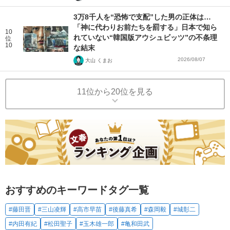
3万8千人を“恐怖で支配”した男の正体は…
「神に代わりお前たちを罰する」日本で知ら
10
れていない“韓国版アウシュビッツ”の不条理
位
10
な結末
2026/08/07
大山 くまお
11位から20位を見る
おすすめのキーワードタグ一覧
#藤田晋
#三山凌輝
#高市早苗
#後藤真希
#森岡毅
#城彰二
#内田有紀
#松田聖子
#玉木雄一郎
#亀和田武