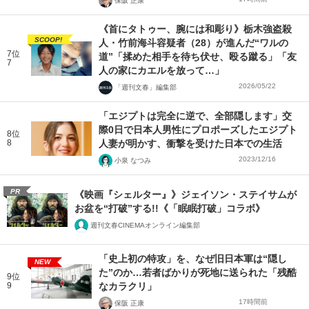
保阪 正康
《首にタトゥー、腕には和彫り》栃木強盗殺
SCOOP!
人・竹前海斗容疑者（28）が進んだ“ワルの
7位
道”「揉めた相手を待ち伏せ、殴る蹴る」「友
7
人の家にカエルを放って…」
2026/05/22
「週刊文春」編集部
「エジプトは完全に逆で、全部隠します」交
際0日で日本人男性にプロポーズしたエジプト
8位
8
人妻が明かす、衝撃を受けた日本での生活
2023/12/16
小泉 なつみ
PR
《映画『シェルター』》ジェイソン・ステイサムが
お盆を“打破”する!!《「眠眠打破」コラボ》
週刊文春CINEMAオンライン編集部
「史上初の特攻」を、なぜ旧日本軍は“隠し
NEW
た”のか…若者ばかりが死地に送られた「残酷
9位
9
なカラクリ」
17時間前
保阪 正康