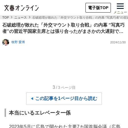
電子版TOP
メニュー
TOP
ニュース
石破総理が敗れた「外交マウント取り合戦」の内幕 “写真巧者”の
石破総理が敗れた「外交マウント取り合戦」の内幕 “写真巧
者”の習近平国家主席とは張り合ったがまさかの大遅刻で…
牧野 愛博
2024/11/30
3
/3
ページ目
この記事を1ページ目から読む
本当にいるエレベーター係
2023年5月に広島で開かれた主要7カ国首脳会議（広島