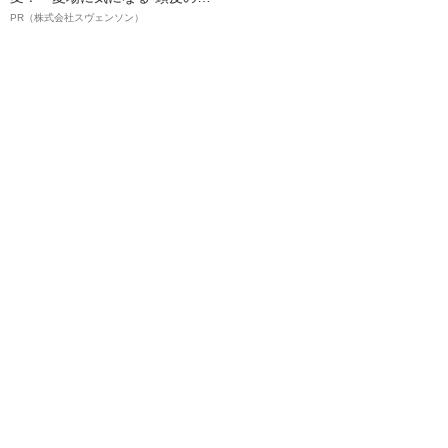
オイ”や“ベタつき”を解消す
PR（株式会社スヴェンソン）
る、“ウィッグのスペシャリス
ト”が生み出した徹底ケアとは