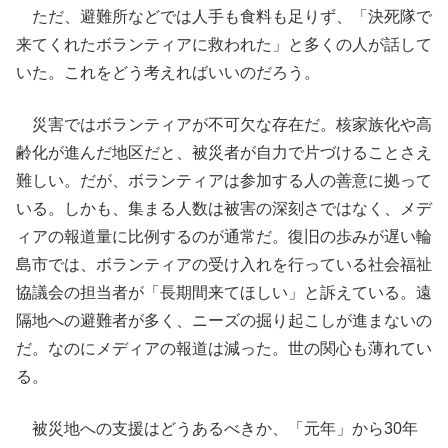
ただ、避難所などでは人手も食料も足りず、「決死隊で
来てくれたボランティアに救われた」と多くの人が話して
いた。これをどう考えればいいのだろう。
災害ではボランティアが不可欠な存在だ。核家族化や高
齢化が進んだ地区だと、被災者が自力で片づけることさえ
難しい。だが、ボランティアは参加する人の善意に拠って
いる。しかも、集まる人数は被害の深刻さではなく、メデ
ィアの報道量に比例するのが通常だ。復旧の歩みが遅い輪
島市では、ボランティアの受け入れを行っている社会福祉
協議会の担当者が「長期間来てほしい」と訴えている。遠
隔地への避難者が多く、ニーズの掘り起こしが進まないの
だ。なのにメディアの報道は減った。世の関心も薄れてい
る。
被災地への支援はどうあるべきか、「元年」から30年