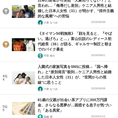
日本の若者から突然「大麻売ってない？」と
言われ…「侮辱だし差別」ケニア人男性と結
婚した日本人女性（31）が明かす、“排外主義
的な風潮”への苦悩
2026/08/08
小泉 なつみ
《タイマン50戦無敗》「顔を見ると、『やば
い。逃げろ』と…」富山伝説のレディース初
代総長（36）が語る、ギャルサー制圧と朝ま
でのバイク暴走
2026/08/01
平田 裕介
入園式の家族写真をSNSに投稿→「国へ帰
れ」と“差別発言”殺到…ケニア人男性と結婚
4位
した日本人女性（31）が、“世間からの視
4
線”に思うこと
2026/08/08
小泉 なつみ
81歳の父親が出会い系アプリに300万円課
金、さらなる悪夢が…困惑する息子が気づい
5位
5
た「ある異変」
2024/01/12
高橋 理