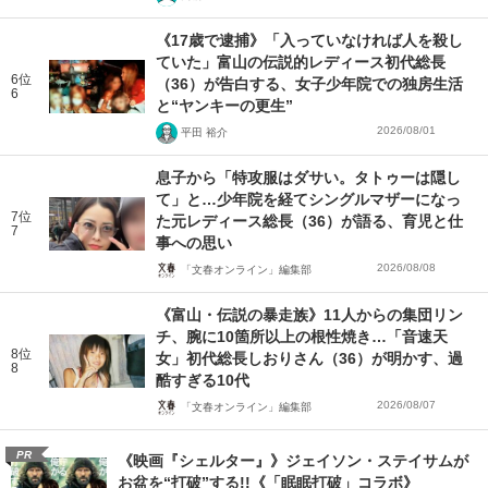
《17歳で逮捕》「入っていなければ人を殺し
ていた」富山の伝説的レディース初代総長
6位
（36）が告白する、女子少年院での独房生活
6
と“ヤンキーの更生”
2026/08/01
平田 裕介
息子から「特攻服はダサい。タトゥーは隠し
て」と…少年院を経てシングルマザーになっ
7位
た元レディース総長（36）が語る、育児と仕
7
事への思い
2026/08/08
「文春オンライン」編集部
《富山・伝説の暴走族》11人からの集団リン
チ、腕に10箇所以上の根性焼き…「音速天
8位
女」初代総長しおりさん（36）が明かす、過
8
酷すぎる10代
2026/08/07
「文春オンライン」編集部
PR
《映画『シェルター』》ジェイソン・ステイサムが
お盆を“打破”する!!《「眠眠打破」コラボ》