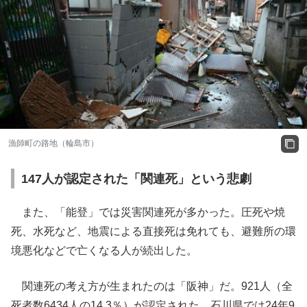
漁師町の路地（輪島市）
147人が認定された「関連死」という悲劇
また、「能登」では災害関連死が多かった。圧死や焼
死、水死など、地震による直接死は免れても、避難所の環
境悪化などで亡くなる人が続出した。
関連死の考え方が生まれたのは「阪神」だ。921人（全
死者数6434人の14.3％）が認定された。石川県では24年9