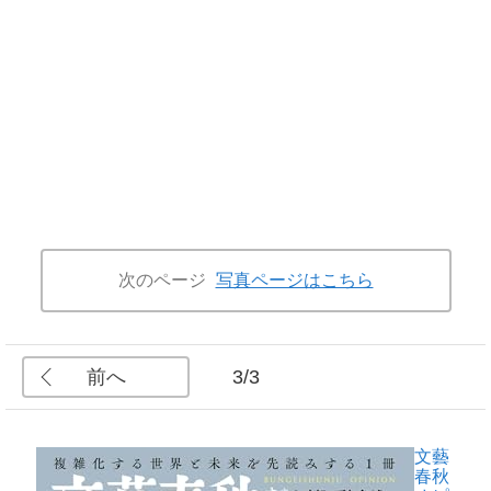
次のページ
写真ページはこちら
前へ
3/3
文藝
春秋