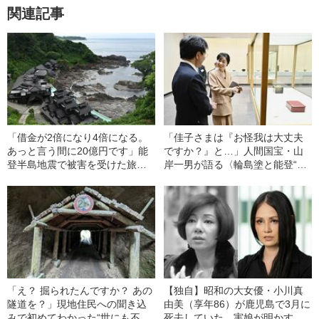
関連記事
「借金が2倍になり4倍になる。
「佳子さまは『お怪我は大丈夫
あっと言う間に20億円です」能
ですか？』と…」人間国宝・山
登半島地震で被害を受けた旅館
岸一男が語る〈輪島塗と能登“二
が直面する“恐怖のシナリオ”《大
重被災”〉
半の社員を解雇》
「え？ 掘られたんですか？ あの
【独自】昭和の大女優・小川真
隧道を？」現地住民への聞き込
由美（享年86）が鹿児島で3月に
みで初めてわかった“世にも不思
死去していた 実娘が明かす