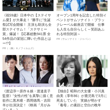
《祝59歳》日本中の【ステイサ
オープン1周年を記念した特別イ
ム愛】が大暴走！ “勝手に”生誕
ベントがサムソナイト・ブラッ
祭試写会開催！ 主演も助演も全
クレーベル銀座店で開催 仕事
部ステイサム！「ステサミー
も人生も自分らしく～笑顔あふ
賞」爆誕！【応募総数941票 全
れる特別対談～
54作品の栄冠に輝いた作品とは
PR（サムソナイト・ジャパン）
ー!?】
PR（（株）キノフィルムズ）
《渡辺淳一原作＆娘・渡邉直子
【独自】昭和の大女優・小川真
監督》“女性の性”を真摯に描く意
由美（享年86）が鹿児島で3月に
欲作に黒木瞳・西岡德馬・吉田
死去していた 実娘が明かす
羊が出演決定！《映画『月がみ
「毒母」の素顔と空白の晩年
ている』》