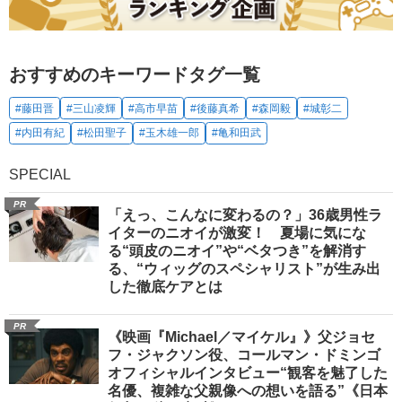
おすすめのキーワードタグ一覧
#藤田晋
#三山凌輝
#高市早苗
#後藤真希
#森岡毅
#城彰二
#内田有紀
#松田聖子
#玉木雄一郎
#亀和田武
SPECIAL
PR
「えっ、こんなに変わるの？」36歳男性ラ
イターのニオイが激変！ 夏場に気にな
る“頭皮のニオイ”や“ベタつき”を解消す
る、“ウィッグのスペシャリスト”が生み出
した徹底ケアとは
PR
《映画『Michael／マイケル』》父ジョセ
フ・ジャクソン役、コールマン・ドミンゴ
オフィシャルインタビュー“観客を魅了した
名優、複雑な父親像への想いを語る”《日本