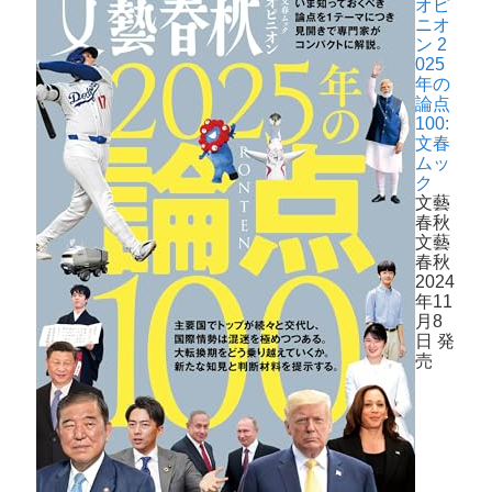
オピ
ニオ
ン 2
025
年の
論点
100:
文春
ムッ
ク
文藝
春秋
文藝
春秋
2024
年11
月8
日 発
売