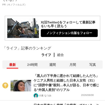
PR（キノフィルムズ）
X(旧Twitter)をフォローして最新記事
をいち早く読もう
ノンフィクション出版をフォロー
「ライフ」記事のランキング
ライフ
総合
最新
24時間
週間
月間
写真
「黒人の下半身に惹かれて結婚したんだろ」
ケニア人男性と結婚した日本人女性（31）
に“誹謗中傷”殺到…本人が語る、日本で感じ
る“外国人差別”のリアル
2026/08/08
小泉 なつみ