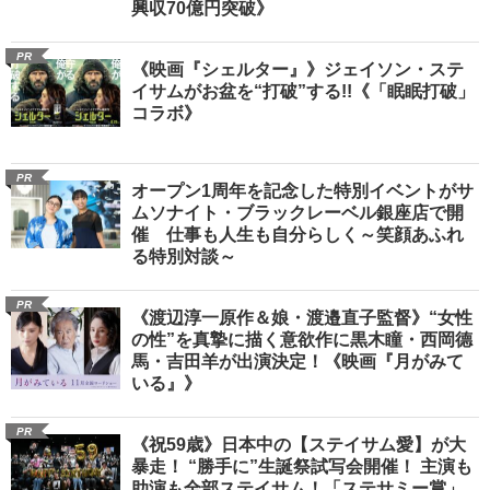
興収70億円突破》
PR
《映画『シェルター』》ジェイソン・ステ
イサムがお盆を“打破”する!!《「眠眠打破」
コラボ》
PR
オープン1周年を記念した特別イベントがサ
ムソナイト・ブラックレーベル銀座店で開
催 仕事も人生も自分らしく～笑顔あふれ
る特別対談～
PR
《渡辺淳一原作＆娘・渡邉直子監督》“女性
の性”を真摯に描く意欲作に黒木瞳・西岡德
馬・吉田羊が出演決定！《映画『月がみて
いる』》
PR
《祝59歳》日本中の【ステイサム愛】が大
暴走！ “勝手に”生誕祭試写会開催！ 主演も
助演も全部ステイサム！「ステサミー賞」