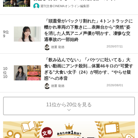
週刊文春CINEMAオンライン編集部
「頭蓋骨がパックリ割れた」4トントラックに
轢かれ車両の下敷きに…表舞台から“突然”姿
9位
を消した人気アニメ声優が明かす、凄惨な交
9
通事故の一部始終
2026/07/11
徳重 龍徳
「飲み込んでない」「バケツに吐いてる」大
食い動画にアンチ殺到…体重46キロの“可愛す
10
ぎる”大食い女子（24）が明かす、“やらせ疑
位
10
惑”への本音
2026/08/01
徳重 龍徳
11位から20位を見る