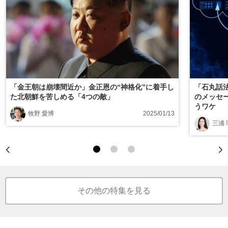
「金王朝は崩壊間近か」金正恩の“神格化”に着手し
「石丸話
た北朝鮮を苦しめる「4つの敵」
のメッセ
うワケ
牧野 愛博
2025/01/13
三浦 
その他の特集を見る