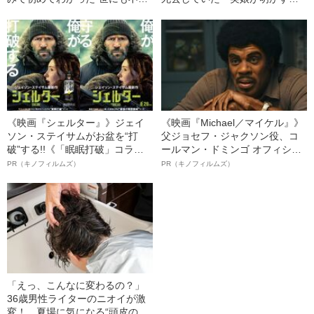
議な隧道”が建設された“納得のい
「毒母」の素顔と空白の晩年
きさつ”
《映画『シェルター』》ジェイ
《映画『Michael／マイケル』》
ソン・ステイサムがお盆を“打
父ジョセフ・ジャクソン役、コ
破”する!!《「眠眠打破」コラ
ールマン・ドミンゴ オフィシャ
ボ》
ルインタビュー“観客を魅了した
PR（キノフィルムズ）
PR（キノフィルムズ）
名優、複雑な父親像への想いを
語る”《日本興収70億円突破》
「えっ、こんなに変わるの？」
36歳男性ライターのニオイが激
変！ 夏場に気になる“頭皮のニ