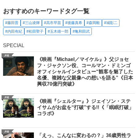
おすすめのキーワードタグ一覧
#藤田晋
#三山凌輝
#高市早苗
#後藤真希
#森岡毅
#城彰二
#内田有紀
#松田聖子
#玉木雄一郎
#亀和田武
SPECIAL
PR
《映画『Michael／マイケル』》父ジョセ
フ・ジャクソン役、コールマン・ドミンゴ
オフィシャルインタビュー“観客を魅了した
名優、複雑な父親像への想いを語る”《日本
興収70億円突破》
PR
《映画『シェルター』》ジェイソン・ステ
イサムがお盆を“打破”する!!《「眠眠打破」
コラボ》
PR
「えっ、こんなに変わるの？」36歳男性ラ