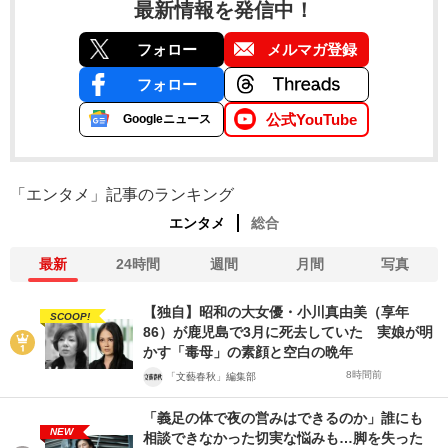
最新情報を発信中！
フォロー
メルマガ登録
フォロー
公式YouTube
Googleニュース
「エンタメ」記事のランキング
エンタメ
総合
最新
24時間
週間
月間
写真
【独自】昭和の大女優・小川真由美（享年
SCOOP!
86）が鹿児島で3月に死去していた 実娘が明
かす「毒母」の素顔と空白の晩年
8時間前
「文藝春秋」編集部
「義足の体で夜の営みはできるのか」誰にも
NEW
相談できなかった切実な悩みも…脚を失った