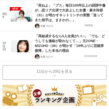
「死ねよ」「ブス」毎日100件以上の誹謗中傷
NEW
が…恋リア出演で大炎上した女優・麻木玲那
9位
（31）が明かすネットリンチの実態「送って
9
きた相手は、まさかの…」
7時間前
佐藤 ちひろ
「再結成するなら5人全員がいい」「でも、ど
うしても連絡が取れなくて…」元ZONE・
10
MIZUHO（38）が明かす「19年ぶりに芸能界
位
10
復帰」した本当の理由
2026/08/08
佐藤 ちひろ
11位から20位を見る