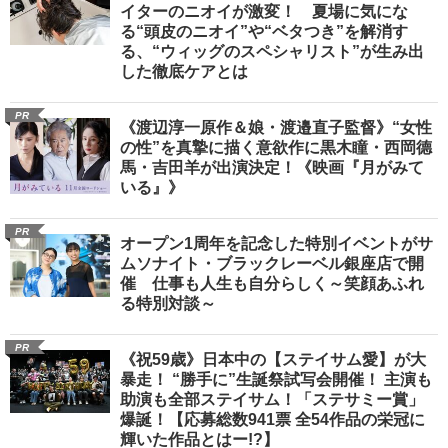
イターのニオイが激変！ 夏場に気にな
る“頭皮のニオイ”や“ベタつき”を解消す
る、“ウィッグのスペシャリスト”が生み出
した徹底ケアとは
PR
《渡辺淳一原作＆娘・渡邉直子監督》“女性
の性”を真摯に描く意欲作に黒木瞳・西岡德
馬・吉田羊が出演決定！《映画『月がみて
いる』》
PR
オープン1周年を記念した特別イベントがサ
ムソナイト・ブラックレーベル銀座店で開
催 仕事も人生も自分らしく～笑顔あふれ
る特別対談～
PR
《祝59歳》日本中の【ステイサム愛】が大
暴走！ “勝手に”生誕祭試写会開催！ 主演も
助演も全部ステイサム！「ステサミー賞」
爆誕！【応募総数941票 全54作品の栄冠に
輝いた作品とはー!?】