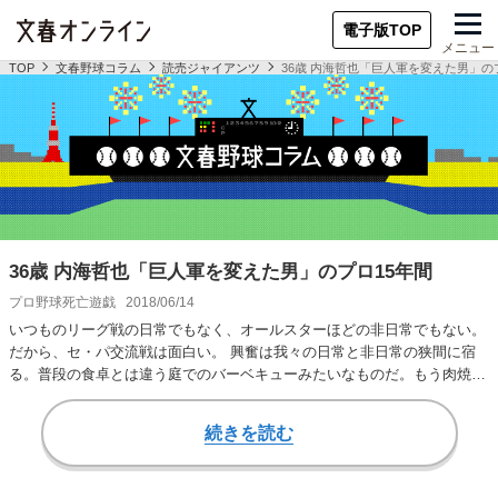
電子版TOP
メニュー
TOP
文春野球コラム
読売ジャイアンツ
36歳 内海哲也「巨人軍を変えた男」の
36歳 内海哲也「巨人軍を変えた男」のプロ15年間
プロ野球死亡遊戯
2018/06/14
いつものリーグ戦の日常でもなく、オールスターほどの非日常でもない。
だから、セ・パ交流戦は面白い。 興奮は我々の日常と非日常の狭間に宿
る。普段の食卓とは違う庭でのバーベキューみたいなものだ。もう肉焼け
たぞ〜なんつって…
続きを読む