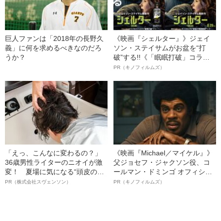
巨人ファンは「2018年の長野久
《映画『シェルター』》ジェイ
義」に何を求めるべきなのだろ
ソン・ステイサムがお盆を“打
うか？
破”する!!《「眠眠打破」コラ
ボ》
PR（キノフィルムズ）
「えっ、こんなに変わるの？」
《映画『Michael／マイケル』》
36歳男性ライターのニオイが激
父ジョセフ・ジャクソン役、コ
変！ 夏場に気になる“頭皮のニ
ールマン・ドミンゴ オフィシャ
オイ”や“ベタつき”を解消す
ルインタビュー“観客を魅了した
PR（株式会社スヴェンソン）
PR（キノフィルムズ）
る、“ウィッグのスペシャリス
名優、複雑な父親像への想いを
ト”が生み出した徹底ケアとは
語る”《日本興収70億円突破》