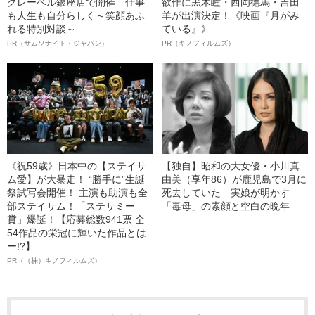
クレーベル銀座店で開催 仕事
欲作に黒木瞳・西岡德馬・吉田
も人生も自分らしく～笑顔あふ
羊が出演決定！《映画『月がみ
れる特別対談～
ている』》
PR（サムソナイト・ジャパン）
PR（キノフィルムズ）
《祝59歳》日本中の【ステイサ
【独自】昭和の大女優・小川真
ム愛】が大暴走！ “勝手に”生誕
由美（享年86）が鹿児島で3月に
祭試写会開催！ 主演も助演も全
死去していた 実娘が明かす
部ステイサム！「ステサミー
「毒母」の素顔と空白の晩年
賞」爆誕！【応募総数941票 全
54作品の栄冠に輝いた作品とは
ー!?】
PR（（株）キノフィルムズ）