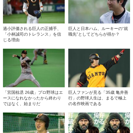
過小評価される巨人の正捕手、
巨人と日本ハム、ルーキーの“就
「小林誠司のトレランス」を信
職先”としてどちらが得か？
じる理由
「宮国椋丞 26歳」プロ野球はエ
巨人ファンが見る「35歳 亀井善
ースになれなかったから終わり
行」の野球人生は、まるで極上
ではなく、始まりだ
の名作映画である