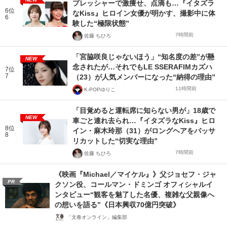
プレッシャーで激痩せ、点滴も…『イタズラ
6位
なKiss』ヒロイン女優が明かす、撮影中に体
6
験した“極限状態”
7時間前
佐藤 ちひろ
「宮脇咲良じゃないほう」“知名度の差”が懸
NEW
念されたが…それでもLE SSERAFIMカズハ
7位
7
（23）が人気メンバーになった“納得の理由”
11時間前
K-POPゆりこ
「目覚めると運転席に知らない男が」18歳で
NEW
車ごと連れ去られ…『イタズラなKiss』ヒロ
8位
イン・麻木玲那（31）がロングヘアをバッサ
8
リカットした“切実な理由”
7時間前
佐藤 ちひろ
《映画『Michael／マイケル』》父ジョセフ・ジャ
PR
クソン役、コールマン・ドミンゴ オフィシャルイ
ンタビュー“観客を魅了した名優、複雑な父親像へ
の想いを語る”《日本興収70億円突破》
「文春オンライン」編集部