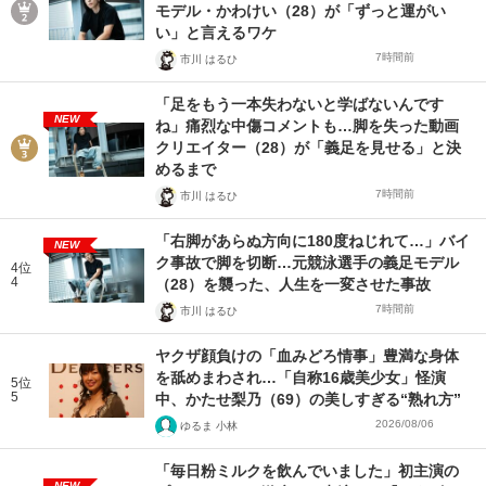
モデル・かわけい（28）が「ずっと運がい
い」と言えるワケ
7時間前
市川 はるひ
「足をもう一本失わないと学ばないんです
NEW
ね」痛烈な中傷コメントも…脚を失った動画
クリエイター（28）が「義足を見せる」と決
めるまで
7時間前
市川 はるひ
「右脚があらぬ方向に180度ねじれて…」バイ
NEW
ク事故で脚を切断…元競泳選手の義足モデル
4位
4
（28）を襲った、人生を一変させた事故
7時間前
市川 はるひ
ヤクザ顔負けの「血みどろ情事」豊満な身体
を舐めまわされ…「自称16歳美少女」怪演
5位
5
中、かたせ梨乃（69）の美しすぎる“熟れ方”
2026/08/06
ゆるま 小林
「毎日粉ミルクを飲んでいました」初主演の
NEW