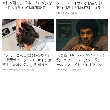
女性が語る、“日本一人口が少な
ソン・ステイサムがお盆を“打
い村”の特殊すぎる葬儀事情「島
破”する!!《「眠眠打破」コラ
には葬儀場も火葬場もない」
ボ》
PR（キノフィルムズ）
「お坊さんもいないから…」
「えっ、こんなに変わるの？」
《映画『Michael／マイケル』》
36歳男性ライターのニオイが激
父ジョセフ・ジャクソン役、コ
変！ 夏場に気になる“頭皮のニ
ールマン・ドミンゴ オフィシャ
オイ”や“ベタつき”を解消す
ルインタビュー“観客を魅了した
PR（株式会社スヴェンソン）
PR（キノフィルムズ）
る、“ウィッグのスペシャリス
名優、複雑な父親像への想いを
ト”が生み出した徹底ケアとは
語る”《日本興収70億円突破》