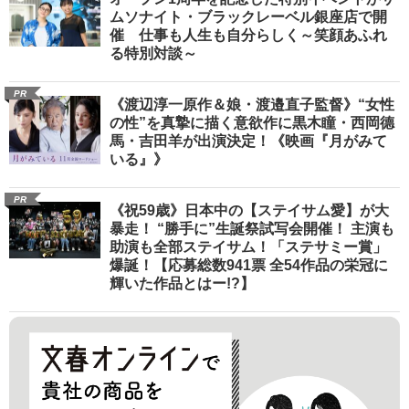
ムソナイト・ブラックレーベル銀座店で開
催 仕事も人生も自分らしく～笑顔あふれ
る特別対談～
PR
《渡辺淳一原作＆娘・渡邉直子監督》“女性
の性”を真摯に描く意欲作に黒木瞳・西岡德
馬・吉田羊が出演決定！《映画『月がみて
いる』》
PR
《祝59歳》日本中の【ステイサム愛】が大
暴走！ “勝手に”生誕祭試写会開催！ 主演も
助演も全部ステイサム！「ステサミー賞」
爆誕！【応募総数941票 全54作品の栄冠に
輝いた作品とはー!?】