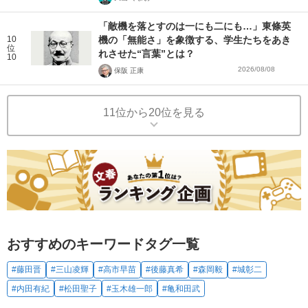
「敵機を落とすのは一にも二にも…」東條英
10
機の「無能さ」を象徴する、学生たちをあき
位
れさせた“言葉”とは？
10
2026/08/08
保阪 正康
11位から20位を見る
おすすめのキーワードタグ一覧
#藤田晋
#三山凌輝
#高市早苗
#後藤真希
#森岡毅
#城彰二
#内田有紀
#松田聖子
#玉木雄一郎
#亀和田武