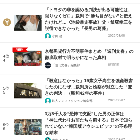
「トヨタの非を認める判決が出る可能性は、
限りなくゼロ」裁判で“勝ち目がない”と伝え
たけれど…《池袋暴走事故》父・飯塚幸三を
説得できなかった「長男の葛藤」
2026/08/08
守田 哲
NEW
京都男児行方不明事件まとめ 「週刊文春」の
4位
徹底取材で明らかになった真相
4
8時間前
「週刊文春」編集部
「殺意はなかった」19歳女子高生を強姦殺害
したのになぜ…裁判所と検察が対立した「驚
5位
5
きの判決」（昭和42年の事件）
2026/08/07
鉄人ノンフィクション編集部
3万8千人を“恐怖で支配”した男の正体は…
「神に代わりお前たちを罰する」日本で知ら
6位
れていない“韓国版アウシュビッツ”の不条理
6
な結末
2026/08/07