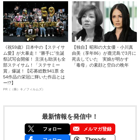
《祝59歳》日本中の【ステイサ
【独自】昭和の大女優・小川真
ム愛】が大暴走！ “勝手に”生誕
由美（享年86）が鹿児島で3月に
祭試写会開催！ 主演も助演も全
死去していた 実娘が明かす
部ステイサム！「ステサミー
「毒母」の素顔と空白の晩年
賞」爆誕！【応募総数941票 全
54作品の栄冠に輝いた作品とは
ー!?】
PR（（株）キノフィルムズ）
最新情報を発信中！
フォロー
メルマガ登録
フォロー