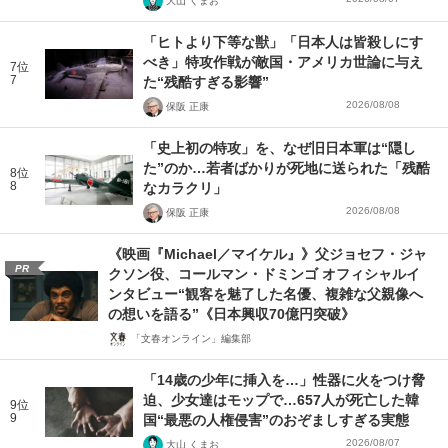
大山 くまお
「ヒトより下等な獣」「日本人は皆殺しにす
べき」特攻作戦が敵国・アメリカ世論に与え
7位
7
た“残酷すぎる影響”
2026/08/08
保阪 正康
「史上初の特攻」を、なぜ旧日本軍は“隠し
た”のか…若者ばかりが死地に送られた「残酷
8位
8
なカラクリ」
2026/08/08
保阪 正康
《映画『Michael／マイケル』》父ジョセフ・ジャ
PR
クソン役、コールマン・ドミンゴ オフィシャルイ
ンタビュー“観客を魅了した名優、複雑な父親像へ
の想いを語る”《日本興収70億円突破》
「文春オンライン」編集部
「14歳の少年に挿入を…」性器に火をつけ脅
迫、少女達はモップで…657人が死亡した韓
9位
9
国“最悪の人権侵害”のおぞましすぎる実態
2026/08/07
大山 くまお