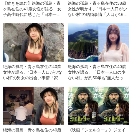
【続きを読む】絶海の孤島・青
絶海の孤島・青ヶ島在住の38歳
ヶ島在住の41歳女性が語る、女
女性が明かす、“日本一人口が少
子高生時代に感じた「日本一人
ない村”の結婚事情「人口が166
口の少ない村」と東京本土の“決
人だけだから…」
定的な違い”「青ヶ島では全員顔
見知りだったけど…」
絶海の孤島・青ヶ島在住の40歳
絶海の孤島・青ヶ島在住の40歳
女性が語る、“日本一人口が少な
女性が語る、「日本一人口の少
い村”の男女の出会い事情「家族
ない村」が約50年も“無人だっ
のように育っているから…」
た”ワケ「島民130人以上が死亡
して…」
絶海の孤島・青ヶ島在住の40歳
《映画『シェルター』》ジェイ