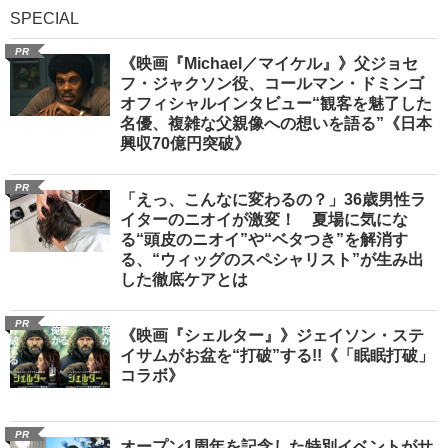
SPECIAL
PR
《映画『Michael／マイケル』》父ジョセ
フ・ジャクソン役、コールマン・ドミンゴ
オフィシャルインタビュー“観客を魅了した
名優、複雑な父親像への想いを語る”《日本
興収70億円突破》
PR
「えっ、こんなに変わるの？」36歳男性ラ
イターのニオイが激変！ 夏場に気にな
る“頭皮のニオイ”や“ベタつき”を解消す
る、“ウィッグのスペシャリスト”が生み出
した徹底ケアとは
PR
《映画『シェルター』》ジェイソン・ステ
イサムがお盆を“打破”する!!《「眠眠打破」
コラボ》
PR
オープン1周年を記念した特別イベントがサ