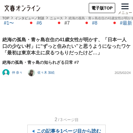
電子版TOP
メニュー
TOP
インタビュー／対談
ニュース
絶海の孤島・青ヶ島在住の41歳女性が明か
#1〜
#6
#7
#8
#最新
絶海の孤島・青ヶ島在住の41歳女性が明かす、「日本一人
口の少ない村」に“ずっと住みたい”と思うようになったワケ
「最初は東京本土に戻るつもりだったけど…」
絶海の孤島・青ヶ島の知られざる日常 #7
仲 奈々
佐々木 加絵
2025/02/24
2
/3
ページ目
この記事を1ページ目から読む