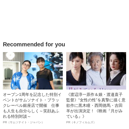
Recommended for you
オープン1周年を記念した特別イ
《渡辺淳一原作＆娘・渡邉直子
ベントがサムソナイト・ブラッ
監督》“女性の性”を真摯に描く意
クレーベル銀座店で開催 仕事
欲作に黒木瞳・西岡德馬・吉田
も人生も自分らしく～笑顔あふ
羊が出演決定！《映画『月がみ
れる特別対談～
ている』》
PR（サムソナイト・ジャパン）
PR（キノフィルムズ）