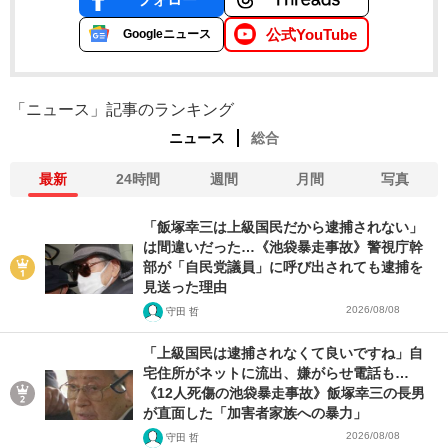
公式YouTube
Googleニュース
「ニュース」記事のランキング
ニュース
総合
最新
24時間
週間
月間
写真
「飯塚幸三は上級国民だから逮捕されない」
は間違いだった…《池袋暴走事故》警視庁幹
部が「自民党議員」に呼び出されても逮捕を
見送った理由
2026/08/08
守田 哲
「上級国民は逮捕されなくて良いですね」自
宅住所がネットに流出、嫌がらせ電話も…
《12人死傷の池袋暴走事故》飯塚幸三の長男
が直面した「加害者家族への暴力」
2026/08/08
守田 哲