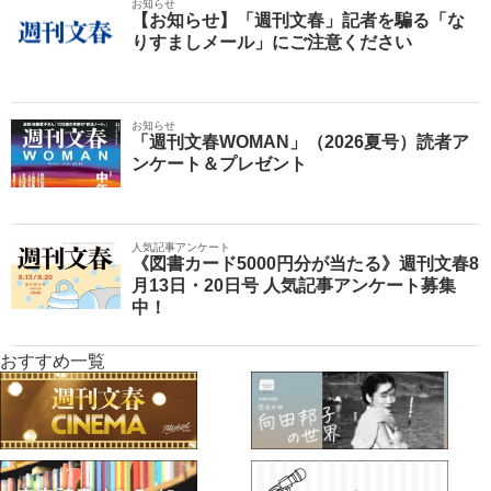
お知らせ
【お知らせ】「週刊文春」記者を騙る「な
りすましメール」にご注意ください
お知らせ
「週刊文春WOMAN」（2026夏号）読者ア
ンケート＆プレゼント
人気記事アンケート
《図書カード5000円分が当たる》週刊文春8
月13日・20日号 人気記事アンケート募集
中！
おすすめ一覧