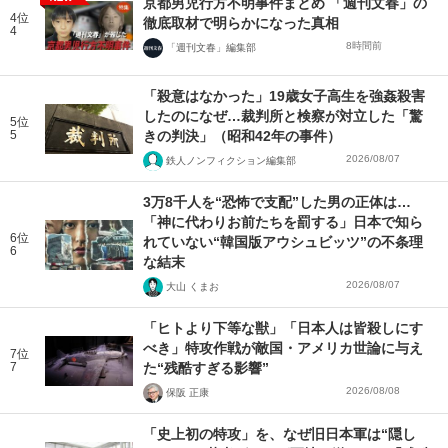
京都男児行方不明事件まとめ 「週刊文春」の
4位
徹底取材で明らかになった真相
4
8時間前
「週刊文春」編集部
「殺意はなかった」19歳女子高生を強姦殺害
したのになぜ…裁判所と検察が対立した「驚
5位
5
きの判決」（昭和42年の事件）
2026/08/07
鉄人ノンフィクション編集部
3万8千人を“恐怖で支配”した男の正体は…
「神に代わりお前たちを罰する」日本で知ら
6位
れていない“韓国版アウシュビッツ”の不条理
6
な結末
2026/08/07
大山 くまお
「ヒトより下等な獣」「日本人は皆殺しにす
べき」特攻作戦が敵国・アメリカ世論に与え
7位
7
た“残酷すぎる影響”
2026/08/08
保阪 正康
「史上初の特攻」を、なぜ旧日本軍は“隠し