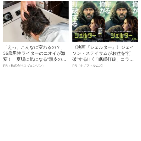
語る”《日本興収70億円突破》
「えっ、こんなに変わるの？」
《映画『シェルター』》ジェイ
36歳男性ライターのニオイが激
ソン・ステイサムがお盆を“打
変！ 夏場に気になる“頭皮のニ
破”する!!《「眠眠打破」コラ
オイ”や“ベタつき”を解消す
ボ》
PR（株式会社スヴェンソン）
PR（キノフィルムズ）
る、“ウィッグのスペシャリス
ト”が生み出した徹底ケアとは