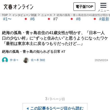
電子版TOP
メニュー
TOP
インタビュー／対談
ニュース
絶海の孤島・青ヶ島在住の41歳女性が明か
#1〜
#6
#7
#8
#最新
絶海の孤島・青ヶ島在住の41歳女性が明かす、「日本一人
口の少ない村」に“ずっと住みたい”と思うようになったワケ
「最初は東京本土に戻るつもりだったけど…」
絶海の孤島・青ヶ島の知られざる日常 #7
仲 奈々
佐々木 加絵
2025/02/24
3
/3
ページ目
この記事を1ページ目から読む