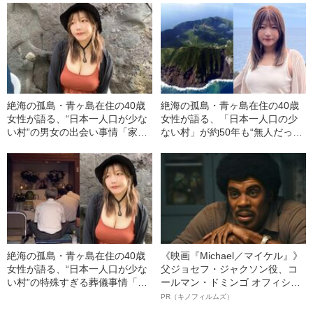
定的な違い”「青ヶ島では全員顔
見知りだったけど…」
絶海の孤島・青ヶ島在住の40歳
絶海の孤島・青ヶ島在住の40歳
女性が語る、“日本一人口が少な
女性が語る、「日本一人口の少
い村”の男女の出会い事情「家族
ない村」が約50年も“無人だっ
のように育っているから…」
た”ワケ「島民130人以上が死亡
して…」
絶海の孤島・青ヶ島在住の40歳
《映画『Michael／マイケル』》
女性が語る、“日本一人口が少な
父ジョセフ・ジャクソン役、コ
い村”の特殊すぎる葬儀事情「島
ールマン・ドミンゴ オフィシャ
には葬儀場も火葬場もない」
ルインタビュー“観客を魅了した
PR（キノフィルムズ）
「お坊さんもいないから…」
名優、複雑な父親像への想いを