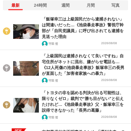
最新
24時間
週間
月間
写真
「飯塚幸三は上級国民だから逮捕されない」
は間違いだった…《池袋暴走事故》警視庁幹
部が「自民党議員」に呼び出されても逮捕を
見送った理由
2026/08/08
守田 哲
「上級国民は逮捕されなくて良いですね」自
宅住所がネットに流出、嫌がらせ電話も…
《12人死傷の池袋暴走事故》飯塚幸三の長男
が直面した「加害者家族への暴力」
2026/08/08
守田 哲
「トヨタの非を認める判決が出る可能性は、
限りなくゼロ」裁判で“勝ち目がない”と伝え
たけれど…《池袋暴走事故》父・飯塚幸三を
説得できなかった「長男の葛藤」
2026/08/08
守田 哲
NEW