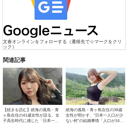
文春オンラインをフォローする
（遷移先で☆マークをクリ
ック）
関連記事
【続きを読む】絶海の孤島・青
絶海の孤島・青ヶ島在住の38歳
ヶ島在住の41歳女性が語る、女
女性が明かす、“日本一人口が少
子高生時代に感じた「日本一人
ない村”の結婚事情「人口が166
口の少ない村」と東京本土の“決
人だけだから…」