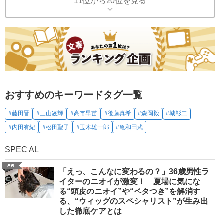
11位から20位を見る
おすすめのキーワードタグ一覧
#藤田晋
#三山凌輝
#高市早苗
#後藤真希
#森岡毅
#城彰二
#内田有紀
#松田聖子
#玉木雄一郎
#亀和田武
SPECIAL
PR
「えっ、こんなに変わるの？」36歳男性ラ
イターのニオイが激変！ 夏場に気にな
る“頭皮のニオイ”や“ベタつき”を解消す
る、“ウィッグのスペシャリスト”が生み出
した徹底ケアとは