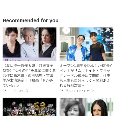
Recommended for you
《渡辺淳一原作＆娘・渡邉直子
オープン1周年を記念した特別イ
監督》“女性の性”を真摯に描く意
ベントがサムソナイト・ブラッ
欲作に黒木瞳・西岡德馬・吉田
クレーベル銀座店で開催 仕事
羊が出演決定！《映画『月がみ
も人生も自分らしく～笑顔あふ
ている』》
れる特別対談～
PR（キノフィルムズ）
PR（サムソナイト・ジャパン）