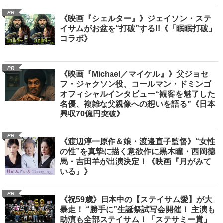
PR
《映画『シェルター』》ジェイソン・ステ
イサムがお盆を“打破”する!!《「眠眠打破」
コラボ》
PR
《映画『Michael／マイケル』》父ジョセ
フ・ジャクソン役、コールマン・ドミンゴ
オフィシャルインタビュー“観客を魅了した
名優、複雑な父親像への想いを語る”《日本
興収70億円突破》
PR
《渡辺淳一原作＆娘・渡邉直子監督》“女性
の性”を真摯に描く意欲作に黒木瞳・西岡德
馬・吉田羊が出演決定！《映画『月がみて
いる』》
PR
《祝59歳》日本中の【ステイサム愛】が大
暴走！ “勝手に”生誕祭試写会開催！ 主演も
助演も全部ステイサム！「ステサミー賞」