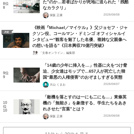
た”のか…若者ばかりが死地に送られた「残酷
8位
8
なカラクリ」
2026/08/08
保阪 正康
《映画『Michael／マイケル』》父ジョセフ・ジャ
PR
クソン役、コールマン・ドミンゴ オフィシャルイ
ンタビュー“観客を魅了した名優、複雑な父親像へ
の想いを語る”《日本興収70億円突破》
「文春オンライン」編集部
「14歳の少年に挿入を…」性器に火をつけ脅
迫、少女達はモップで…657人が死亡した韓
9位
9
国“最悪の人権侵害”のおぞましすぎる実態
2026/08/07
大山 くまお
「敵機を落とすのは一にも二にも…」東條英
10
機の「無能さ」を象徴する、学生たちをあき
位
れさせた“言葉”とは？
10
2026/08/08
保阪 正康