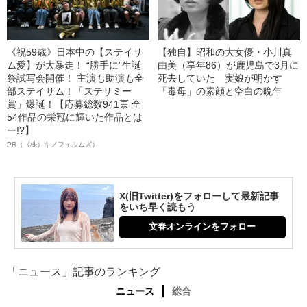
《祝59歳》日本中の【ステイサ
【独自】昭和の大女優・小川真
ム愛】が大暴走！ “勝手に”生誕
由美（享年86）が鹿児島で3月に
祭試写会開催！ 主演も助演も全
死去していた 実娘が明かす
部ステイサム！「ステサミー
「毒母」の素顔と空白の晩年
賞」爆誕！【応募総数941票 全
54作品の栄冠に輝いた作品とは
ー!?】
PR（（株）キノフィルムズ）
X(旧Twitter)をフォローして最新記事
をいち早く読もう
文春オンラインをフォロー
「ニュース」記事のランキング
ニュース
総合