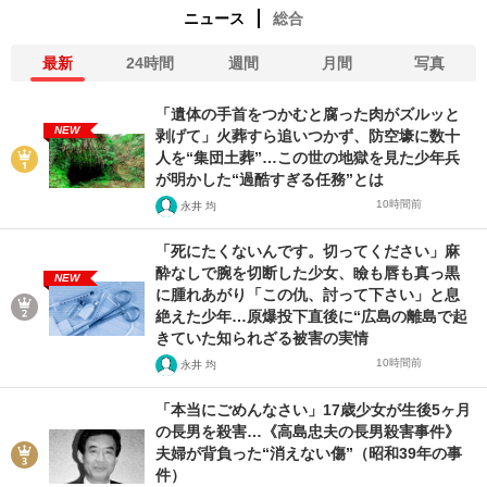
ニュース
総合
最新
24時間
週間
月間
写真
「遺体の手首をつかむと腐った肉がズルッと
NEW
剥げて」火葬すら追いつかず、防空壕に数十
人を“集団土葬”…この世の地獄を見た少年兵
が明かした“過酷すぎる任務”とは
10時間前
永井 均
「死にたくないんです。切ってください」麻
酔なしで腕を切断した少女、瞼も唇も真っ黒
NEW
に腫れあがり「この仇、討って下さい」と息
絶えた少年…原爆投下直後に“広島の離島で起
きていた知られざる被害の実情
10時間前
永井 均
「本当にごめんなさい」17歳少女が生後5ヶ月
の長男を殺害…《高島忠夫の長男殺害事件》
夫婦が背負った“消えない傷”（昭和39年の事
件）