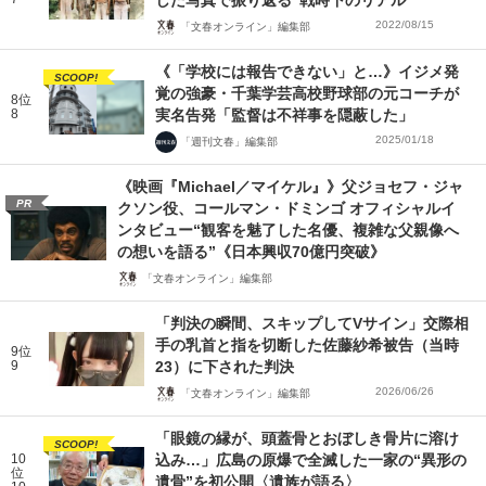
した写真で振り返る“戦時下のリアル”
2022/08/15
「文春オンライン」編集部
《「学校には報告できない」と…》イジメ発
SCOOP!
覚の強豪・千葉学芸高校野球部の元コーチが
8位
8
実名告発「監督は不祥事を隠蔽した」
2025/01/18
「週刊文春」編集部
《映画『Michael／マイケル』》父ジョセフ・ジャ
PR
クソン役、コールマン・ドミンゴ オフィシャルイ
ンタビュー“観客を魅了した名優、複雑な父親像へ
の想いを語る”《日本興収70億円突破》
「文春オンライン」編集部
「判決の瞬間、スキップしてVサイン」交際相
手の乳首と指を切断した佐藤紗希被告（当時
9位
9
23）に下された判決
2026/06/26
「文春オンライン」編集部
「眼鏡の縁が、頭蓋骨とおぼしき骨片に溶け
SCOOP!
10
込み…」広島の原爆で全滅した一家の“異形の
位
遺骨”を初公開〈遺族が語る〉