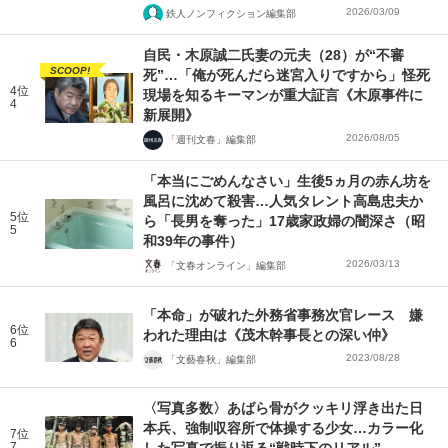
2026/03/09
鉄人ノンフィクション編集部
自民・木原誠二氏妻の元夫（28）が“不審
SCOOP!
死”…「俺が死んだら迷宮入りですから」怪死
4位
現場を知るキーマンが重大証言《木原事件に
4
新展開》
2026/08/05
「週刊文春」編集部
「本当にごめんなさい」生後5ヵ月の赤ん坊を
風呂に沈めて殺害…人気タレント高島忠夫か
5位
ら「長男を奪った」17歳家政婦の闇深さ（昭
5
和39年の事件）
2026/03/13
「文春オンライン」編集部
「本命」が破れた外務省事務次官レース 嫌
6位
われた理由は《茂木幹事長との深い仲》
6
2023/08/28
「文藝春秋」編集部
〈写真多数〉あばら骨がクッキリ浮き出た日
本兵、強制収容所で体操する少女…カラー化
7位
7