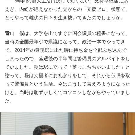
――3年間の浪人生活は決して短くない。支持率低迷にあ
えぎ、内紛が絶えなかった党からの「支援ゼロ」状態で、
どうやって雌伏の日々を生き抜いてきたのでしょうか。
青山
僕は、大学を出てすぐに国会議員の秘書になって、
当時の全国最年少で県議になって、政治一本でやってき
て、2014年の衆院選に出た時に持ち金を全部ぶち込んで
しまったので、落選後の半年間は警備員のアルバイトをし
ていました。朝は駅に立って「落っこちちゃいました」と
謝って、昼は支援者にお礼参りをして、それから仮眠を取
って警備員という生活。今はこうして言えるようになった
けど、当時は恥ずかしくてコソコソしながらやっていまし
た。