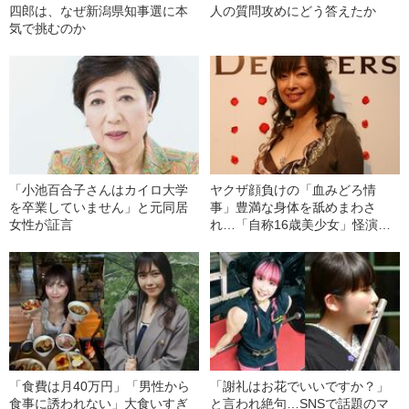
四郎は、なぜ新潟県知事選に本
人の質問攻めにどう答えたか
気で挑むのか
「小池百合子さんはカイロ大学
ヤクザ顔負けの「血みどろ情
を卒業していません」と元同居
事」豊満な身体を舐めまわさ
女性が証言
れ…「自称16歳美少女」怪演
中、かたせ梨乃（69）の美しす
ぎる“熟れ方”
「食費は月40万円」「男性から
「謝礼はお花でいいですか？」
食事に誘われない」大食いすぎ
と言われ絶句…SNSで話題のマ