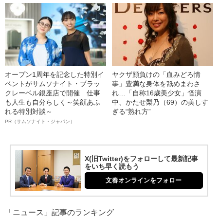
オープン1周年を記念した特別イ
ヤクザ顔負けの「血みどろ情
ベントがサムソナイト・ブラッ
事」豊満な身体を舐めまわさ
クレーベル銀座店で開催 仕事
れ…「自称16歳美少女」怪演
も人生も自分らしく～笑顔あふ
中、かたせ梨乃（69）の美しす
れる特別対談～
ぎる“熟れ方”
PR（サムソナイト・ジャパン）
X(旧Twitter)をフォローして最新記事
をいち早く読もう
文春オンラインをフォロー
「ニュース」記事のランキング