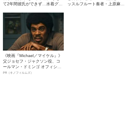
て2年間彼氏ができず…水着グラ
ッスルフルート奏者・上原麻衣
ビアも話題の“可愛すぎる”大食い
が語る、プロでも「食べていけ
女子（24）が語る、驚愕の食生
ない」音楽界のリアル
活
《映画『Michael／マイケル』》
父ジョセフ・ジャクソン役、コ
ールマン・ドミンゴ オフィシャ
ルインタビュー“観客を魅了した
PR（キノフィルムズ）
名優、複雑な父親像への想いを
語る”《日本興収70億円突破》