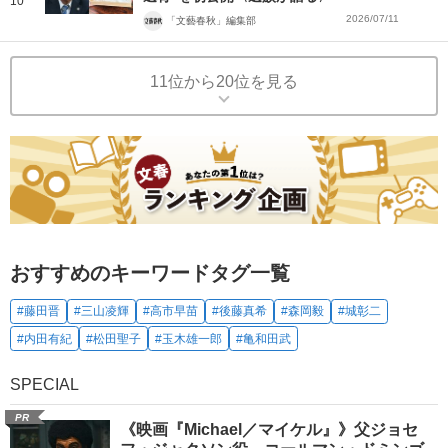
10
2026/07/11
「文藝春秋」編集部
11位から20位を見る
おすすめのキーワードタグ一覧
#藤田晋
#三山凌輝
#高市早苗
#後藤真希
#森岡毅
#城彰二
#内田有紀
#松田聖子
#玉木雄一郎
#亀和田武
SPECIAL
PR
《映画『Michael／マイケル』》父ジョセ