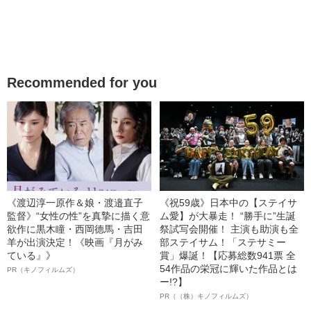
Recommended for you
《渡辺淳一原作＆娘・渡邉直子
《祝59歳》日本中の【ステイサ
監督》“女性の性”を真摯に描く意
ム愛】が大暴走！ “勝手に”生誕
欲作に黒木瞳・西岡德馬・吉田
祭試写会開催！ 主演も助演も全
羊が出演決定！《映画『月がみ
部ステイサム！「ステサミー
ている』》
賞」爆誕！【応募総数941票 全
54作品の栄冠に輝いた作品とは
PR（キノフィルムズ）
ー!?】
PR（（株）キノフィルムズ）