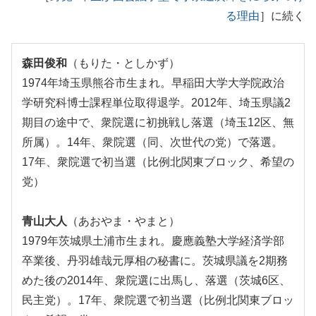
る理由
］に続く
森田俊和
（もりた・としかず）
1974年埼玉県熊谷市生まれ。早稲田大学大学院政治
学研究科博士課程単位取得退学。2012年、埼玉県議2
期目の途中で、衆院選に初挑戦し落選（埼玉12区、無
所属）。14年、衆院選（同、次世代の党）で落選。
17年、衆院選で初当選（比例北関東ブロック、希望の
党）
青山大人
（あおやま・やまと）
1979年茨城県土浦市生まれ。慶應義塾大学経済学部
卒業後、丹羽雄哉元厚相の秘書に。茨城県議を2期務
めた後の2014年、衆院選に出馬し、落選（茨城6区、
民主党）。17年、衆院選で初当選（比例北関東ブロッ