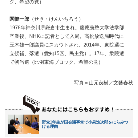
ク、希望の党）
関健一郎
（せき・けんいちろう）
1978年神奈川県鎌倉市生まれ。慶應義塾大学法学部
卒業後、NHKに記者として入局。高松放送局時代に
玉木雄一郎議員にスカウトされ、2014年、衆院選に
立候補、落選（愛知15区、民主党）。17年、衆院選
で初当選（比例東海ブロック、希望の党）
写真＝山元茂樹／文藝春秋
野党1年生が国会議事堂で小泉進次郎をにらみつ
ける理由