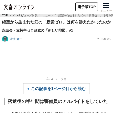
電子版TOP
メニュー
TOP
インタビュー／対談
ニュース
絶望から生まれた幻の「新党ゼロ」は何を
絶望から生まれた幻の「新党ゼロ」は何を訴えたかったのか
座談会・支持率ゼロ政党の「新しい地図」#1
常井 健一
2018/06/15
4
/4
ページ目
この記事を1ページ目から読む
落選後の半年間は警備員のアルバイトをしていた