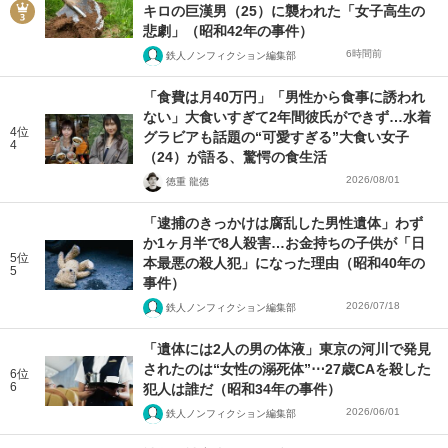
キロの巨漢男（25）に襲われた「女子高生の
悲劇」（昭和42年の事件）
6時間前
鉄人ノンフィクション編集部
「食費は月40万円」「男性から食事に誘われ
ない」大食いすぎて2年間彼氏ができず…水着
4位
グラビアも話題の“可愛すぎる”大食い女子
4
（24）が語る、驚愕の食生活
2026/08/01
徳重 龍徳
「逮捕のきっかけは腐乱した男性遺体」わず
か1ヶ月半で8人殺害…お金持ちの子供が「日
5位
本最悪の殺人犯」になった理由（昭和40年の
5
事件）
2026/07/18
鉄人ノンフィクション編集部
「遺体には2人の男の体液」東京の河川で発見
されたのは“女性の溺死体”⋯27歳CAを殺した
6位
6
犯人は誰だ（昭和34年の事件）
2026/06/01
鉄人ノンフィクション編集部