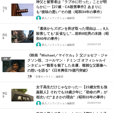
神父と被害者は「ラブホに行った」ことが明
らかに⋯【27歳・CA殺害事件】あまりに
7位
7
も“後味の悪い”その後（昭和34年の事件）
2026/06/01
鉄人ノンフィクション編集部
「遺体からズボンを剥ぎ取った理由は…」8人
殺害しても“反省なし”…前科8犯男の末路（昭
8位
8
和40年の事件）
2026/07/18
鉄人ノンフィクション編集部
《映画『Michael／マイケル』》父ジョセフ・ジャ
PR
クソン役、コールマン・ドミンゴ オフィシャルイ
ンタビュー“観客を魅了した名優、複雑な父親像へ
の想いを語る”《日本興収70億円突破》
「文春オンライン」編集部
女子高生だけじゃなかった⋯【23歳女性も強
姦殺人】それでも18歳少年に「助命の声」が
9位
9
相次いだ“まさかの理由”（昭和33年の事件）
2026/07/03
鉄人ノンフィクション編集部