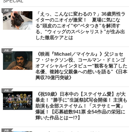
SPECIAL
PR
「えっ、こんなに変わるの？」36歳男性ラ
イターのニオイが激変！ 夏場に気にな
る“頭皮のニオイ”や“ベタつき”を解消す
る、“ウィッグのスペシャリスト”が生み出
した徹底ケアとは
PR
《映画『Michael／マイケル』》父ジョセ
フ・ジャクソン役、コールマン・ドミンゴ
オフィシャルインタビュー“観客を魅了した
名優、複雑な父親像への想いを語る”《日本
興収70億円突破》
PR
《祝59歳》日本中の【ステイサム愛】が大
暴走！ “勝手に”生誕祭試写会開催！ 主演も
助演も全部ステイサム！「ステサミー賞」
爆誕！【応募総数941票 全54作品の栄冠に
輝いた作品とはー!?】
PR