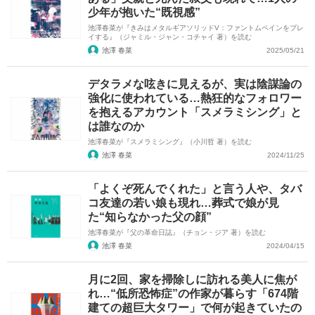
少年が抱いた“既視感”
池澤春菜が『きみはメタルギアソリッドV：ファントムペインをプレ
イする』（ジャミル・ジャン・コチャイ 著）を読む
池澤 春菜
2025/05/21
デタラメな呟きに見えるが、実は陰謀論の
強化に使われている…熱狂的なフォロワー
を抱えるアカウント「スメラミシング」と
は誰なのか
池澤春菜が『スメラミシング』（小川哲 著）を読む
池澤 春菜
2024/11/25
「よくぞ死んでくれた」と言う人や、タバ
コ友達の若い娘も現れ…葬式で娘が見
た“知らなかった父の顔”
池澤春菜が『父の革命日誌』（チョン・ジア 著）を読む
池澤 春菜
2024/04/15
月に2回、家を掃除しに訪れる美人に焦が
れ…“低所恐怖症”の作家が暮らす「674階
建ての超巨大タワー」で何が起きていたの