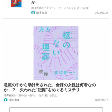
か
池澤春菜が『タワー』（ペ・ミョンフン 著）を読む
池澤 春菜
2022/11/28
急流の中から助け出された、全裸の女性は何者なの
か…？ 失われた“記憶”をめぐるミステリ
池澤春菜が『柩のない埋葬』（方方 著）を読む
池澤 春菜
2022/06/13