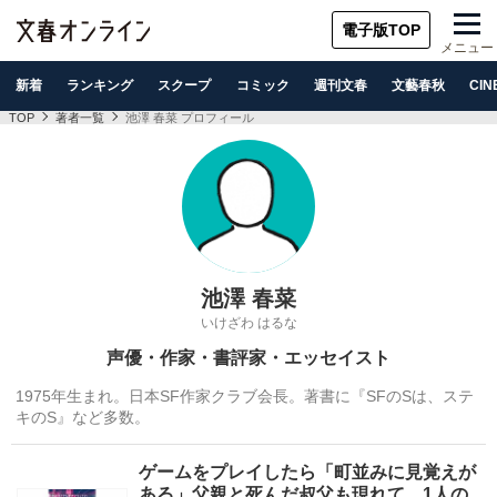
電子版TOP
メニュー
新着
ランキング
スクープ
コミック
週刊文春
文藝春秋
CIN
TOP
著者一覧
池澤 春菜 プロフィール
池澤 春菜
いけざわ はるな
声優・作家・書評家・エッセイスト
1975年生まれ。日本SF作家クラブ会長。著書に『SFのSは、ステ
キのS』など多数。
ゲームをプレイしたら「町並みに見覚えが
ある」父親と死んだ叔父も現れて…1人の