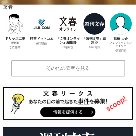
著者
ドリヤス工場
時事ドットコム
「文春オンライ
「週刊文春」編
髙橋 大介
ン」編集部
集部
漫画家
ノンフィクション
6時間前
ライター
6時間前
6時間前
5時間前
6時間前
その他の著者を見る