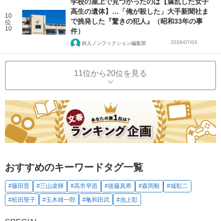
学校の屋上で見つかったのは【腐乱した女子
高生の遺体】…「俺が殺した」大手新聞社ま
10
で挑発した『驚きの犯人』（昭和33年の事
位
10
件）
2026/07/03
鉄人ノンフィクション編集部
11位から20位を見る
おすすめのキーワードタグ一覧
#藤田晋
#三山凌輝
#高市早苗
#後藤真希
#森岡毅
#城彰二
#松田聖子
#玉木雄一郎
#亀和田武
#池上彰