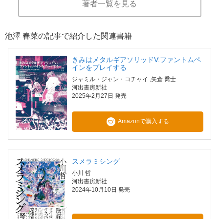
著者一覧を見る
池澤 春菜の記事で紹介した関連書籍
きみはメタルギアソリッドV:ファントムペ
インをプレイする
ジャミル・ジャン・コチャイ
,矢倉 喬士
河出書房新社
2025年2月27日 発売
Amazonで購入する
スメラミシング
小川 哲
河出書房新社
2024年10月10日 発売