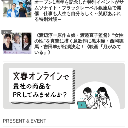
オープン1周年を記念した特別イベントがサ
ムソナイト・ブラックレーベル銀座店で開
催 仕事も人生も自分らしく～笑顔あふれ
る特別対談～
PR
《渡辺淳一原作＆娘・渡邉直子監督》“女性
の性”を真摯に描く意欲作に黒木瞳・西岡德
馬・吉田羊が出演決定！《映画『月がみて
いる』》
PRESENT & EVENT