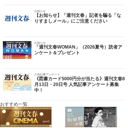
お知らせ
【お知らせ】「週刊文春」記者を騙る「な
りすましメール」にご注意ください
お知らせ
「週刊文春WOMAN」（2026夏号）読者ア
ンケート＆プレゼント
人気記事アンケート
《図書カード5000円分が当たる》週刊文春8
月13日・20日号 人気記事アンケート募集
中！
おすすめ一覧