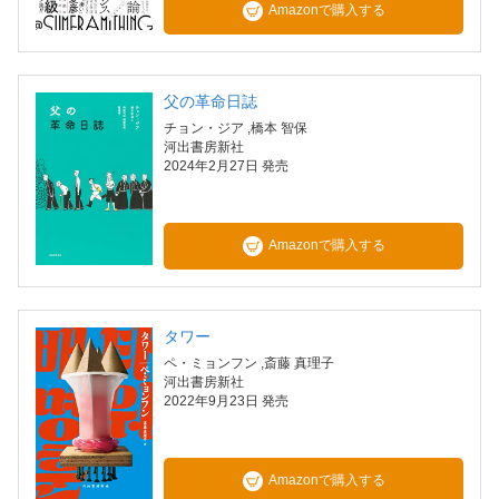
Amazonで購入する
父の革命日誌
チョン・ジア
,橋本 智保
河出書房新社
2024年2月27日 発売
Amazonで購入する
タワー
ペ・ミョンフン
,斎藤 真理子
河出書房新社
2022年9月23日 発売
Amazonで購入する