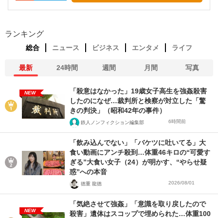
ランキング
総合
ニュース
ビジネス
エンタメ
ライフ
最新
24時間
週間
月間
写真
「殺意はなかった」19歳女子高生を強姦殺害
NEW
したのになぜ…裁判所と検察が対立した「驚
きの判決」（昭和42年の事件）
6時間前
鉄人ノンフィクション編集部
「飲み込んでない」「バケツに吐いてる」大
食い動画にアンチ殺到…体重46キロの“可愛す
ぎる”大食い女子（24）が明かす、“やらせ疑
惑”への本音
2026/08/01
徳重 龍徳
「気絶させて強姦」「意識を取り戻したので
NEW
殺害」遺体はスコップで埋められた…体重100