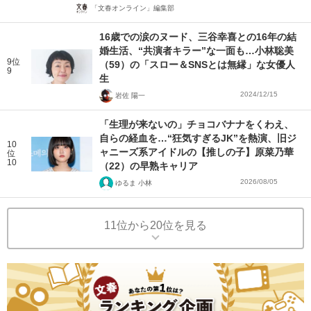
「文春オンライン」編集部
16歳での涙のヌード、三谷幸喜との16年の結
婚生活、“共演者キラー”な一面も…小林聡美
9位
（59）の「スロー＆SNSとは無縁」な女優人
9
生
2024/12/15
岩佐 陽一
「生理が来ないの」チョコバナナをくわえ、
自らの経血を…“狂気すぎるJK”を熱演、旧ジ
10
ャニーズ系アイドルの【推しの子】原菜乃華
位
10
（22）の早熟キャリア
2026/08/05
ゆるま 小林
11位から20位を見る