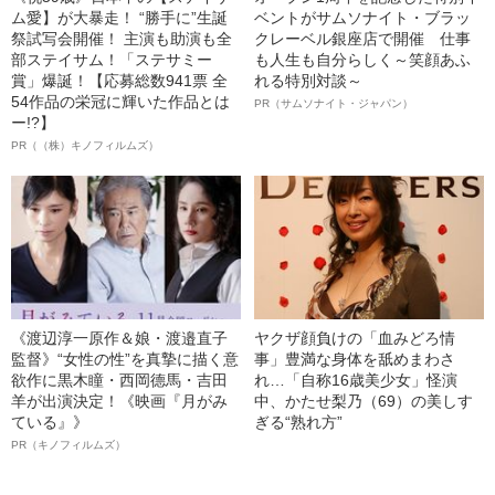
ム愛】が大暴走！ “勝手に”生誕
ベントがサムソナイト・ブラッ
祭試写会開催！ 主演も助演も全
クレーベル銀座店で開催 仕事
部ステイサム！「ステサミー
も人生も自分らしく～笑顔あふ
賞」爆誕！【応募総数941票 全
れる特別対談～
54作品の栄冠に輝いた作品とは
PR（サムソナイト・ジャパン）
ー!?】
PR（（株）キノフィルムズ）
《渡辺淳一原作＆娘・渡邉直子
ヤクザ顔負けの「血みどろ情
監督》“女性の性”を真摯に描く意
事」豊満な身体を舐めまわさ
欲作に黒木瞳・西岡德馬・吉田
れ…「自称16歳美少女」怪演
羊が出演決定！《映画『月がみ
中、かたせ梨乃（69）の美しす
ている』》
ぎる“熟れ方”
PR（キノフィルムズ）