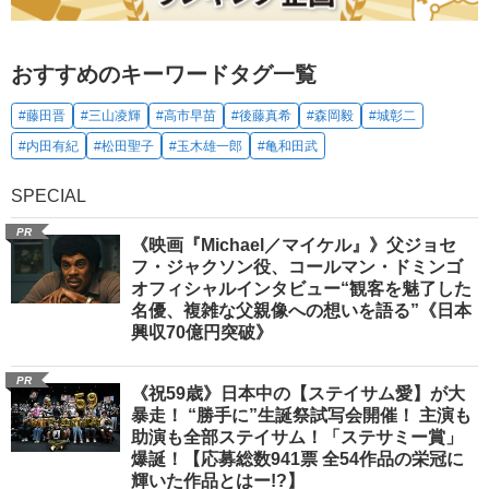
おすすめのキーワードタグ一覧
#藤田晋
#三山凌輝
#高市早苗
#後藤真希
#森岡毅
#城彰二
#内田有紀
#松田聖子
#玉木雄一郎
#亀和田武
SPECIAL
PR
《映画『Michael／マイケル』》父ジョセ
フ・ジャクソン役、コールマン・ドミンゴ
オフィシャルインタビュー“観客を魅了した
名優、複雑な父親像への想いを語る”《日本
興収70億円突破》
PR
《祝59歳》日本中の【ステイサム愛】が大
暴走！ “勝手に”生誕祭試写会開催！ 主演も
助演も全部ステイサム！「ステサミー賞」
爆誕！【応募総数941票 全54作品の栄冠に
輝いた作品とはー!?】