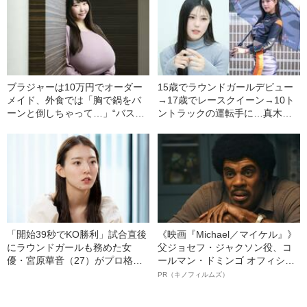
ブラジャーは10万円でオーダー
15歳でラウンドガールデビュー
メイド、外食では「胸で鍋をバ
→17歳でレースクイーン→10ト
ーンと倒しちゃって…」“バスト
ントラックの運転手に…真木し
129cmMカップ”の知られざる苦
おり（24）が明かす“波乱万
労
丈”人生
「開始39秒でKO勝利」試合直後
《映画『Michael／マイケル』》
にラウンドガールも務めた女
父ジョセフ・ジャクソン役、コ
優・宮原華音（27）がプロ格闘
ールマン・ドミンゴ オフィシャ
家デビューしたワケ〈筋骨隆々
ルインタビュー“観客を魅了した
PR（キノフィルムズ）
な足上げポーズ〉
名優、複雑な父親像への想いを
語る”《日本興収70億円突破》