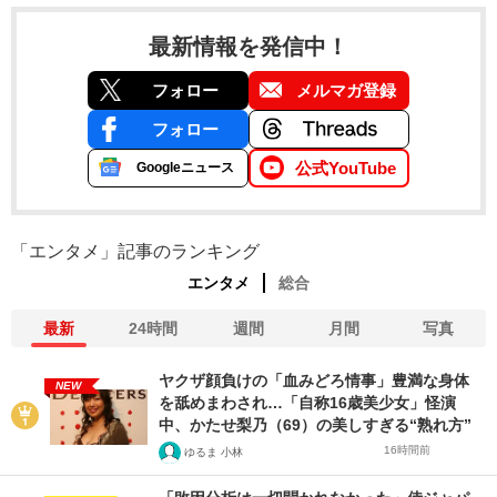
最新情報を発信中！
フォロー
メルマガ登録
フォロー
公式YouTube
Googleニュース
「エンタメ」記事のランキング
エンタメ
総合
最新
24時間
週間
月間
写真
ヤクザ顔負けの「血みどろ情事」豊満な身体
NEW
を舐めまわされ…「自称16歳美少女」怪演
中、かたせ梨乃（69）の美しすぎる“熟れ方”
16時間前
ゆるま 小林