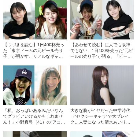
【つづきを読む】1日400杯売っ
【あわせて読む】巨人でも阪神
た「東京ドームの元ビール売り
でもない…1日400杯売った“元ビ
子」が明かす、リアルなギャラ
ールの売り子”が語る、「ビール
とプロ野球選手との“出会い事
がとにかく売れる」意外な球団
情”「売り子はみんな可愛いの
とは？「めっちゃ飲んでくれ
で…」
る」
「私、おっぱいあるみたいなん
大きな胸がイヤだった中学時代
でグラビアいけるかもしれませ
→“セクシーキャラ”で大ブレイ
ん！」小野真弓（41）の“アコム
ク…人妻になった清水あいり
お姉さん前夜”
（31）が明かす“芸能界デビュー
の裏側”