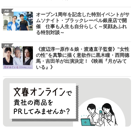
PR
オープン1周年を記念した特別イベントがサ
ムソナイト・ブラックレーベル銀座店で開
催 仕事も人生も自分らしく～笑顔あふれ
る特別対談～
PR
《渡辺淳一原作＆娘・渡邉直子監督》“女性
の性”を真摯に描く意欲作に黒木瞳・西岡德
馬・吉田羊が出演決定！《映画『月がみて
いる』》