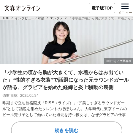
電子版TOP
メニュー
TOP
インタビュー／対談
エンタメ
「小学生の頃から胸が大きくて、水着からは
「小学生の頃から胸が大きくて、水着からはみ出てい
た」“性的すぎる衣装”で話題になった元ラウンドガール
が語る、グラビアを始めた経緯と炎上騒動の裏側
徳重 龍徳
2025/05/24
昨期まで立ち技格闘技「RISE（ライズ）」で“美しすぎるラウンドガー
ル”として話題を集めたタレントのぽぽちゃん。大学時代に東京ドームの
ビール売り子として働いていた過去を持つ彼女は、なぜグラビアの仕事を
するようになっ…
続きを読む