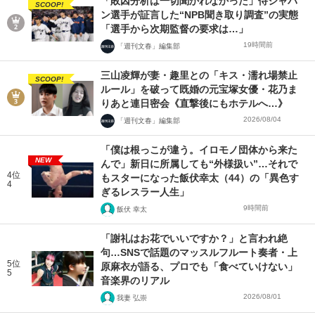
「敗因分析は一切聞かれなかった」侍ジャパ
SCOOP!
ン選手が証言した“NPB聞き取り調査”の実態
「選手から次期監督の要求は…」
19時間前
「週刊文春」編集部
三山凌輝が妻・趣里との「キス・濡れ場禁止
SCOOP!
ルール」を破って既婚の元宝塚女優・花乃ま
りあと連日密会《直撃後にもホテルへ…》
2026/08/04
「週刊文春」編集部
「僕は根っこが違う。イロモノ団体から来た
NEW
んで」新日に所属しても“外様扱い”…それで
4位
もスターになった飯伏幸太（44）の「異色す
4
ぎるレスラー人生」
9時間前
飯伏 幸太
「謝礼はお花でいいですか？」と言われ絶
句…SNSで話題のマッスルフルート奏者・上
5位
原麻衣が語る、プロでも「食べていけない」
5
音楽界のリアル
2026/08/01
我妻 弘崇