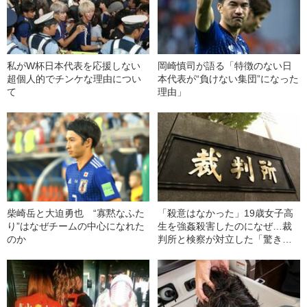
私がW杯日本代表を応援しない
岡崎慎司が語る「特徴のない日
超個人的でチンケな理由につい
本代表が“負けない集団”になった
て
理由」
柴崎岳と大迫勇也 “寡黙なふた
「殺意はなかった」19歳女子高
り”はなぜチームの中心になれた
生を強姦殺害したのになぜ…裁
のか
判所と検察が対立した「驚きの
判決」（昭和42年の事件）