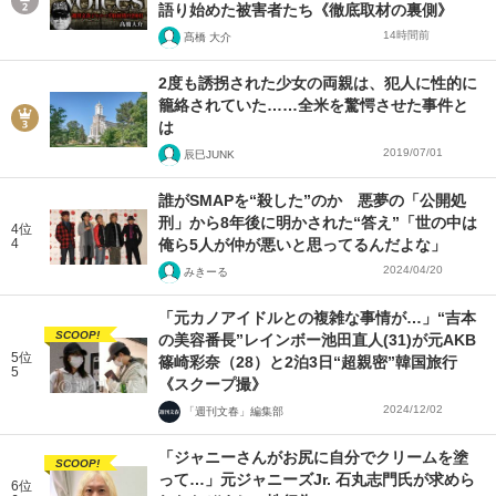
語り始めた被害者たち《徹底取材の裏側》
14時間前
髙橋 大介
2度も誘拐された少女の両親は、犯人に性的に
籠絡されていた……全米を驚愕させた事件と
は
2019/07/01
辰巳JUNK
誰がSMAPを“殺した”のか 悪夢の「公開処
刑」から8年後に明かされた“答え”「世の中は
4位
4
俺ら5人が仲が悪いと思ってるんだよな」
2024/04/20
みきーる
「元カノアイドルとの複雑な事情が…」“吉本
SCOOP!
の美容番長”レインボー池田直人(31)が元AKB
5位
篠崎彩奈（28）と2泊3日“超親密”韓国旅行
5
《スクープ撮》
2024/12/02
「週刊文春」編集部
「ジャニーさんがお尻に自分でクリームを塗
SCOOP!
って…」元ジャニーズJr. 石丸志門氏が求めら
6位