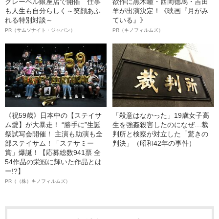
クレーベル銀座店で開催 仕事
欲作に黒木瞳・西岡德馬・吉田
も人生も自分らしく～笑顔あふ
羊が出演決定！《映画『月がみ
れる特別対談～
ている』》
PR（サムソナイト・ジャパン）
PR（キノフィルムズ）
《祝59歳》日本中の【ステイサ
「殺意はなかった」19歳女子高
ム愛】が大暴走！ “勝手に”生誕
生を強姦殺害したのになぜ…裁
祭試写会開催！ 主演も助演も全
判所と検察が対立した「驚きの
部ステイサム！「ステサミー
判決」（昭和42年の事件）
賞」爆誕！【応募総数941票 全
54作品の栄冠に輝いた作品とは
ー!?】
PR（（株）キノフィルムズ）