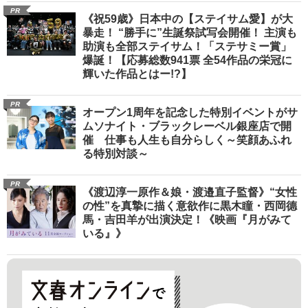
PR
《祝59歳》日本中の【ステイサム愛】が大
暴走！ “勝手に”生誕祭試写会開催！ 主演も
助演も全部ステイサム！「ステサミー賞」
爆誕！【応募総数941票 全54作品の栄冠に
輝いた作品とはー!?】
PR
オープン1周年を記念した特別イベントがサ
ムソナイト・ブラックレーベル銀座店で開
催 仕事も人生も自分らしく～笑顔あふれ
る特別対談～
PR
《渡辺淳一原作＆娘・渡邉直子監督》“女性
の性”を真摯に描く意欲作に黒木瞳・西岡德
馬・吉田羊が出演決定！《映画『月がみて
いる』》