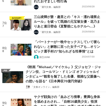
6
れたおぞましい性行為
2023/06/28
「週刊文春」編集部
三山凌輝が妻・趣里との「キス・濡れ場禁止
SCOOP!
ルール」を破って既婚の元宝塚女優・花乃ま
7位
7
りあと連日密会《直撃後にもホテルへ…》
2026/08/04
「週刊文春」編集部
「パートナーが一晩中セックスしていて寝ら
れない」と解散に至った女子ペアも…オリン
8位
8
ピック選手村の“知られざる性事情”とは
2024/07/30
辰巳JUNK
《映画『Michael／マイケル』》父ジョセフ・ジャ
PR
クソン役、コールマン・ドミンゴ オフィシャルイ
ンタビュー“観客を魅了した名優、複雑な父親像へ
の想いを語る”《日本興収70億円突破》
「文春オンライン」編集部
ヤクザ顔負けの「血みどろ情事」豊満な身体
を舐めまわされ…「自称16歳美少女」怪演
9位
9