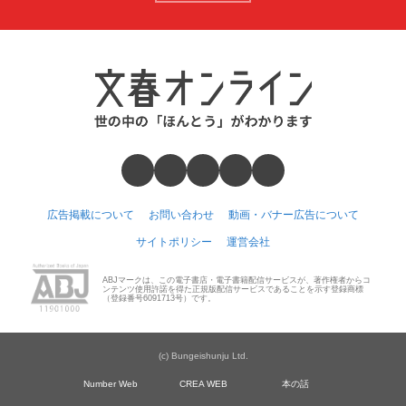
広告掲載について
お問い合わせ
動画・バナー広告について
サイトポリシー
運営会社
ABJマークは、この電子書店・電子書籍配信サービスが、著作権者からコ
ンテンツ使用許諾を得た正規版配信サービスであることを示す登録商標
（登録番号6091713号）です。
(c) Bungeishunju Ltd.
Number Web
CREA WEB
本の話