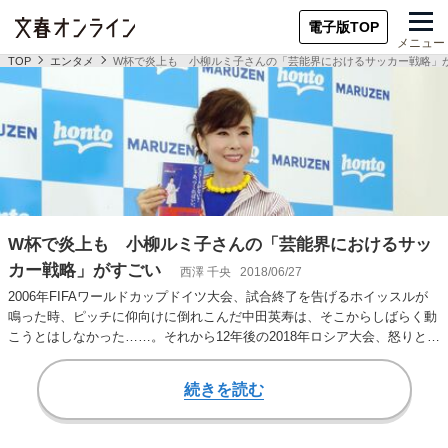
電子版TOP
メニュー
TOP
エンタメ
W杯で炎上も 小柳ルミ子さんの「芸能界におけるサッカー戦略」
W杯で炎上も 小柳ルミ子さんの「芸能界におけるサッ
カー戦略」がすごい
西澤 千央
2018/06/27
2006年FIFAワールドカップドイツ大会、試合終了を告げるホイッスルが
鳴った時、ピッチに仰向けに倒れこんだ中田英寿は、そこからしばらく動
こうとはしなかった……。それから12年後の2018年ロシア大会、怒りと悲
しみ…
続きを読む