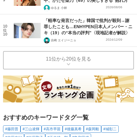
中、かたせ梨乃（69）の美しすぎる“熟れ方”
2026/08/06
ゆるま 小林
「軽率な発言だった」韓国で批判が殺到→謝
10
罪したことも…ENHYPEN日本人メンバー・ニ
位
キ（19）の“本当の評判”〈現地記者が解説〉
10
2024/12/09
吉崎 エイジーニョ
11位から20位を見る
おすすめのキーワードタグ一覧
#藤田晋
#三山凌輝
#高市早苗
#後藤真希
#森岡毅
#城彰二