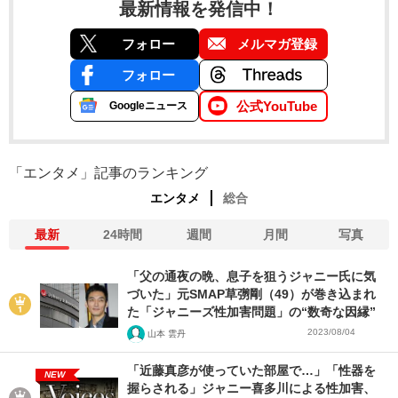
最新情報を発信中！
フォロー
メルマガ登録
フォロー
公式YouTube
Googleニュース
「エンタメ」記事のランキング
エンタメ
総合
最新
24時間
週間
月間
写真
「父の通夜の晩、息子を狙うジャニー氏に気
づいた」元SMAP草彅剛（49）が巻き込まれ
た「ジャニーズ性加害問題」の“数奇な因縁”
2023/08/04
山本 雲丹
「近藤真彦が使っていた部屋で…」「性器を
NEW
握らされる」ジャニー喜多川による性加害、