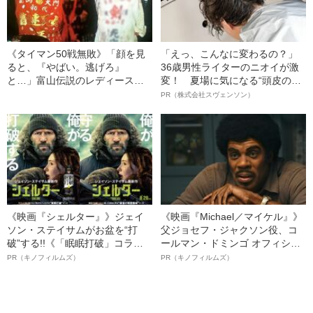
《タイマン50戦無敗》「顔を見
「えっ、こんなに変わるの？」
ると、『やばい。逃げろ』
36歳男性ライターのニオイが激
と…」富山伝説のレディース初
変！ 夏場に気になる“頭皮のニ
代総長（36）が語る、ギャルサ
オイ”や“ベタつき”を解消す
PR（株式会社スヴェンソン）
ー制圧と朝までのバイク暴走
る、“ウィッグのスペシャリス
ト”が生み出した徹底ケアとは
《映画『シェルター』》ジェイ
《映画『Michael／マイケル』》
ソン・ステイサムがお盆を“打
父ジョセフ・ジャクソン役、コ
破”する!!《「眠眠打破」コラ
ールマン・ドミンゴ オフィシャ
ボ》
ルインタビュー“観客を魅了した
PR（キノフィルムズ）
PR（キノフィルムズ）
名優、複雑な父親像への想いを
語る”《日本興収70億円突破》