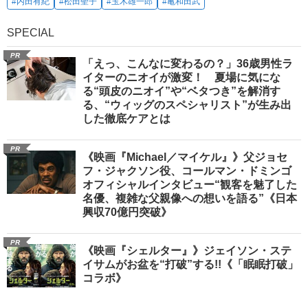
#内田有紀
#松田聖子
#玉木雄一郎
#亀和田武
SPECIAL
PR
「えっ、こんなに変わるの？」36歳男性ラ
イターのニオイが激変！ 夏場に気にな
る“頭皮のニオイ”や“ベタつき”を解消す
る、“ウィッグのスペシャリスト”が生み出
した徹底ケアとは
PR
《映画『Michael／マイケル』》父ジョセ
フ・ジャクソン役、コールマン・ドミンゴ
オフィシャルインタビュー“観客を魅了した
名優、複雑な父親像への想いを語る”《日本
興収70億円突破》
PR
《映画『シェルター』》ジェイソン・ステ
イサムがお盆を“打破”する!!《「眠眠打破」
コラボ》