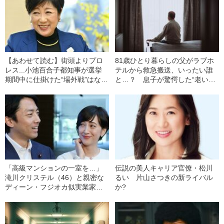
【あわせて読む】街頭よりプロ
81歳ひとり暮らしの父がラブホ
レス...小池百合子都知事が選挙
テルから救急搬送、いったい誰
期間中に仕掛けた“場外戦”はなに
と…？ 息子が驚愕した“老いた
が問題だったのか
親の性生活”
「高級マンションの一室を…」
伝説の美人キャリア官僚・松川
滝川クリステル（46）と親密な
るい 片山さつきの新ライバル
ディーン・フジオカ似実業家
か?
（56）の正体