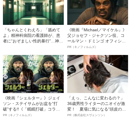
「ちゃんとくわえろ」「舐めて
《映画『Michael／マイケル』》
よ」精神科病院の看護師が、患
父ジョセフ・ジャクソン役、コ
者に“おぞましい性的暴行”…神
ールマン・ドミンゴ オフィシャ
戸・神出病院で起きた“前代未聞
ルインタビュー“観客を魅了した
PR（キノフィルムズ）
の虐待事件”
名優、複雑な父親像への想いを
語る”《日本興収70億円突破》
《映画『シェルター』》ジェイ
「えっ、こんなに変わるの？」
ソン・ステイサムがお盆を“打
36歳男性ライターのニオイが激
破”する!!《「眠眠打破」コラ
変！ 夏場に気になる“頭皮のニ
ボ》
オイ”や“ベタつき”を解消す
PR（キノフィルムズ）
PR（株式会社スヴェンソン）
る、“ウィッグのスペシャリス
ト”が生み出した徹底ケアとは