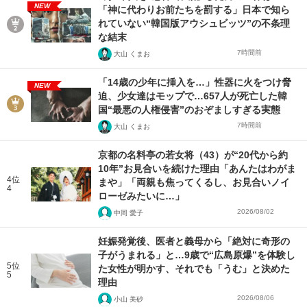
NEW
「神に代わりお前たちを罰する」日本で知ら
れていない“韓国版アウシュビッツ”の不条理
な結末
7時間前
大山 くまお
「14歳の少年に挿入を…」性器に火をつけ脅
NEW
迫、少女達はモップで…657人が死亡した韓
国“最悪の人権侵害”のおぞましすぎる実態
7時間前
大山 くまお
京都の名料亭の若女将（43）が“20代から約
10年”お見合いを続けた理由「あんたはわがま
4位
まや」「両親も焦ってくるし、お見合いノイ
4
ローゼみたいに…」
2026/08/02
中岡 愛子
妊娠発覚後、医者と義母から「絶対に奇形の
子がうまれる」と…9歳で“広島原爆”を体験し
5位
た女性が明かす、それでも「うむ」と決めた
5
理由
2026/08/06
小山 美砂