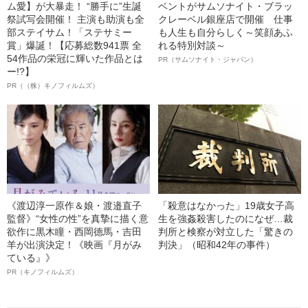
ム愛】が大暴走！ “勝手に”生誕
ベントがサムソナイト・ブラッ
祭試写会開催！ 主演も助演も全
クレーベル銀座店で開催 仕事
部ステイサム！「ステサミー
も人生も自分らしく～笑顔あふ
賞」爆誕！【応募総数941票 全
れる特別対談～
54作品の栄冠に輝いた作品とは
PR（サムソナイト・ジャパン）
ー!?】
PR（（株）キノフィルムズ）
《渡辺淳一原作＆娘・渡邉直子
「殺意はなかった」19歳女子高
監督》“女性の性”を真摯に描く意
生を強姦殺害したのになぜ…裁
欲作に黒木瞳・西岡德馬・吉田
判所と検察が対立した「驚きの
羊が出演決定！《映画『月がみ
判決」（昭和42年の事件）
ている』》
PR（キノフィルムズ）