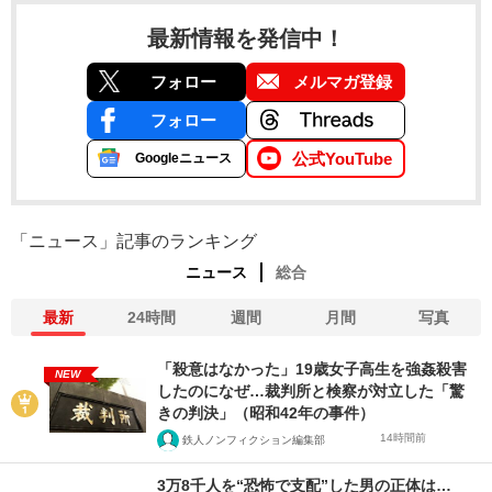
最新情報を発信中！
フォロー
メルマガ登録
フォロー
公式YouTube
Googleニュース
「ニュース」記事のランキング
ニュース
総合
最新
24時間
週間
月間
写真
「殺意はなかった」19歳女子高生を強姦殺害
NEW
したのになぜ…裁判所と検察が対立した「驚
きの判決」（昭和42年の事件）
14時間前
鉄人ノンフィクション編集部
3万8千人を“恐怖で支配”した男の正体は…