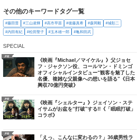
その他のキーワードタグ一覧
#藤田晋
#三山凌輝
#高市早苗
#後藤真希
#森岡毅
#城彰二
#内田有紀
#松田聖子
#玉木雄一郎
#亀和田武
SPECIAL
PR
《映画『Michael／マイケル』》父ジョセ
フ・ジャクソン役、コールマン・ドミンゴ
オフィシャルインタビュー“観客を魅了した
名優、複雑な父親像への想いを語る”《日本
興収70億円突破》
PR
《映画『シェルター』》ジェイソン・ステ
イサムがお盆を“打破”する!!《「眠眠打破」
コラボ》
PR
「えっ、こんなに変わるの？」36歳男性ラ