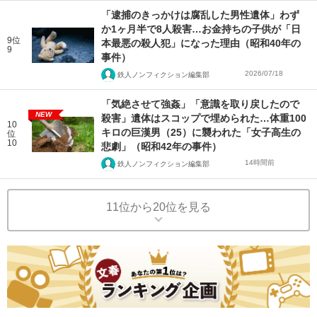
「逮捕のきっかけは腐乱した男性遺体」わず
か1ヶ月半で8人殺害…お金持ちの子供が「日
9位
本最悪の殺人犯」になった理由（昭和40年の
9
事件）
2026/07/18
鉄人ノンフィクション編集部
「気絶させて強姦」「意識を取り戻したので
NEW
殺害」遺体はスコップで埋められた…体重100
10
キロの巨漢男（25）に襲われた「女子高生の
位
10
悲劇」（昭和42年の事件）
14時間前
鉄人ノンフィクション編集部
11位から20位を見る