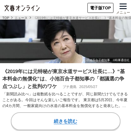
電子版TOP
メニュー
TOP
ニュース
《2019年には元特秘が東京水道サービス社長に…》“基本料金の無
《2019年には元特秘が東京水道サービス社長に…》“基
本料金の無償化”は、小池百合子都知事の「都議選の争
点つぶし」と批判のワケ
プチ鹿島
2025/05/27
​​「新聞読み比べ」は複数紙を比べることですが、同じ新聞だけでもできる
ことがある。今回はそんな楽しいご報告です。 東京都は5月20日、今年夏
の4カ月間、一般家庭向けの水道の基本料金を無償化すると発表した。物
価高が続く…
続きを読む