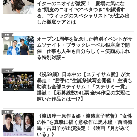
イターのニオイが激変！ 夏場に気にな
る“頭皮のニオイ”や“ベタつき”を解消す
る、“ウィッグのスペシャリスト”が生み出
した徹底ケアとは
PR
オープン1周年を記念した特別イベントがサ
ムソナイト・ブラックレーベル銀座店で開
催 仕事も人生も自分らしく～笑顔あふれ
る特別対談～
PR
《祝59歳》日本中の【ステイサム愛】が大
暴走！ “勝手に”生誕祭試写会開催！ 主演も
助演も全部ステイサム！「ステサミー賞」
爆誕！【応募総数941票 全54作品の栄冠に
輝いた作品とはー!?】
PR
《渡辺淳一原作＆娘・渡邉直子監督》“女性
の性”を真摯に描く意欲作に黒木瞳・西岡德
馬・吉田羊が出演決定！《映画『月がみて
いる』》