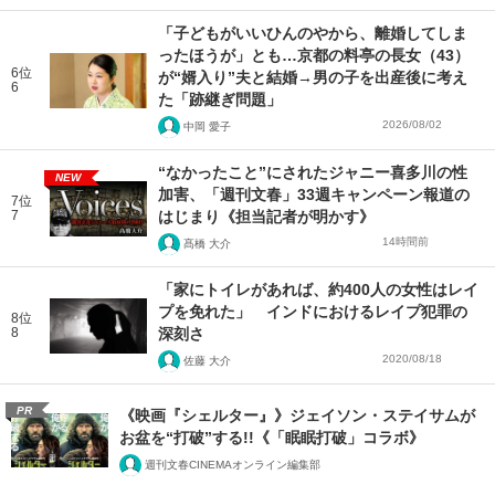
「子どもがいいひんのやから、離婚してしま
ったほうが」とも…京都の料亭の長女（43）
6位
が“婿入り”夫と結婚→男の子を出産後に考え
6
た「跡継ぎ問題」
2026/08/02
中岡 愛子
“なかったこと”にされたジャニー喜多川の性
NEW
加害、「週刊文春」33週キャンペーン報道の
7位
7
はじまり《担当記者が明かす》
14時間前
髙橋 大介
「家にトイレがあれば、約400人の女性はレイ
プを免れた」 インドにおけるレイプ犯罪の
8位
8
深刻さ
2020/08/18
佐藤 大介
PR
《映画『シェルター』》ジェイソン・ステイサムが
お盆を“打破”する!!《「眠眠打破」コラボ》
週刊文春CINEMAオンライン編集部