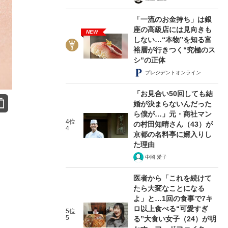
「一流のお金持ち」は銀
座の高級店には見向きも
NEW
しない…“本物”を知る富
裕層が行きつく“究極のス
シ”の正体
プレジデントオンライン
「お見合い50回しても結
婚が決まらないんだった
ら僕が…」元・商社マン
4位
の村田知晴さん（43）が
4
京都の名料亭に婿入りし
た理由
中岡 愛子
医者から「これを続けて
たら大変なことになる
よ」と…1回の食事で7キ
ロ以上食べる“可愛すぎ
5位
5
る”大食い女子（24）が明