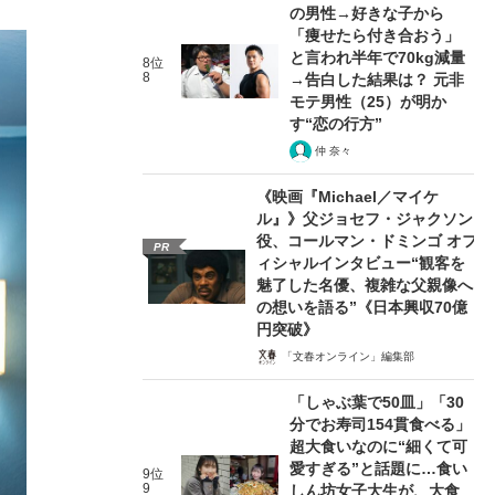
の男性→好きな子から
「痩せたら付き合おう」
と言われ半年で70kg減量
8位
8
→告白した結果は？ 元非
モテ男性（25）が明か
す“恋の行方”
仲 奈々
《映画『Michael／マイケ
ル』》父ジョセフ・ジャクソン
役、コールマン・ドミンゴ オフ
PR
ィシャルインタビュー“観客を
魅了した名優、複雑な父親像へ
の想いを語る”《日本興収70億
円突破》
「文春オンライン」編集部
「しゃぶ葉で50皿」「30
分でお寿司154貫食べる」
超大食いなのに“細くて可
愛すぎる”と話題に…食い
9位
9
しん坊女子大生が、大食