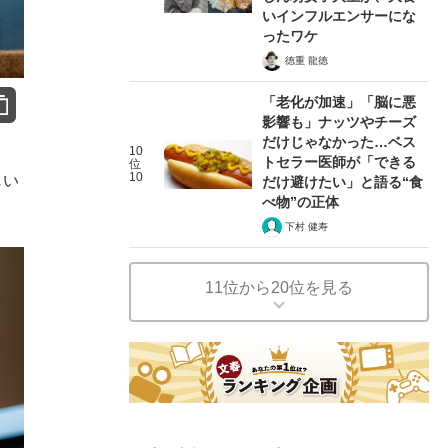
いインフルエンサーにな
ったワケ
徳重 龍徳
「老化が加速」「脳に悪
影響も」ナッツやチーズ
だけじゃなかった…ベス
10
トセラー医師が「できる
位
10
じい
だけ避けたい」と語る“食
べ物”の正体
下村 健寿
11位から20位を見る