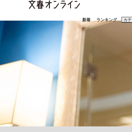
新着
ランキング
カテ
スクープ
ニュー
おすすめのキ
#藤田晋
#三
#玉木雄一郎
「90%は失敗する。でも…」本田圭佑が初め
終戦から81年