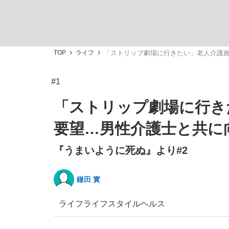
TOP
ライフ
「ストリップ劇場に行きたい」老人介護施
#1
「敗因分析は一切聞かれなかった」侍ジャパン選
キングの誕生を、目撃せよ。
「ストリップ劇場に行き
要望…男性介護士と共に
『うまいように死ぬ』より#2
the Style
鎌田 實
ライフ
ライフスタイル
ヘルス
「目標達成できなかったからと言って…」サッ