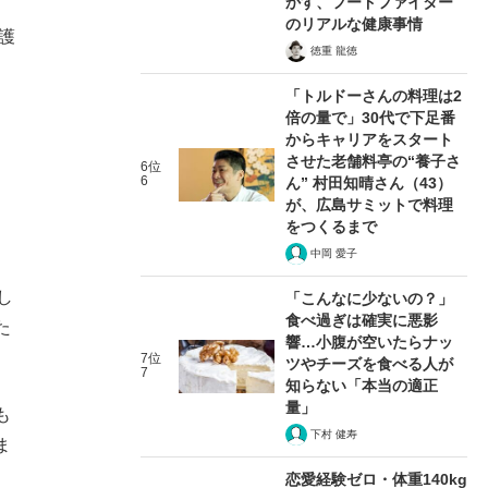
かす、フードファイター
のリアルな健康事情
護
徳重 龍徳
「トルドーさんの料理は2
倍の量で」30代で下足番
からキャリアをスタート
させた老舗料亭の“養子さ
6位
6
ん” 村田知晴さん（43）
が、広島サミットで料理
をつくるまで
中岡 愛子
し
「こんなに少ないの？」
食べ過ぎは確実に悪影
た
響…小腹が空いたらナッ
7位
ツやチーズを食べる人が
7
知らない「本当の適正
量」
も
下村 健寿
ま
恋愛経験ゼロ・体重140kg