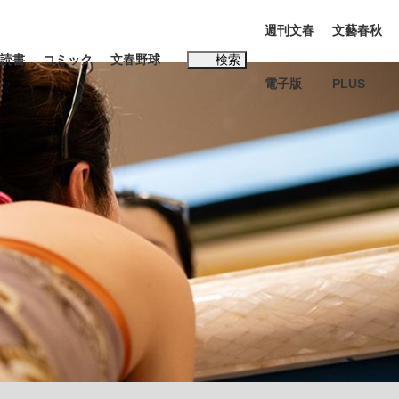
週刊文春
文藝春秋
読書
コミック
文春野球
検索
電子版
PLUS
インタビュー
読書
#松田聖子
む将棋
BC日本代表“敗戦”の真実 選手が明かす...