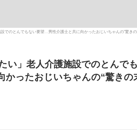
いまさら聞け
設でのとんでもない要望…男性介護士と共に向かったおじいちゃんの“驚きの
手が証言した“NPB聞...
「クマが悪者扱いされているの
たい」老人介護施設でのとんで
向かったおじいちゃんの“驚きの
もっと見る
カー日本代表・森保一監督...