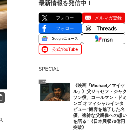
最新情報を発信中！
フォロー
メルマガ登録
フォロー
Googleニュース
公式YouTube
SPECIAL
PR
《映画『Michael／マイケ
ル』》父ジョセフ・ジャク
ソン役、コールマン・ドミ
ンゴ オフィシャルインタ
ビュー“観客を魅了した名
優、複雑な父親像への想い
見
を語る”《日本興収70億円
突破》