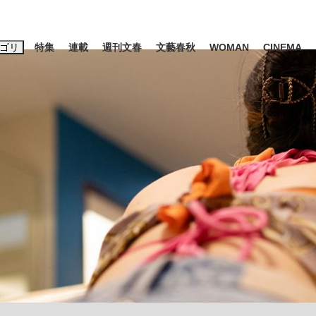
ゴリ
特集
連載
週刊文春
文藝春秋
WOMAN
CINEMA
キーワード入力
ス
エンタメ
ライフ
ビジネス
ーワードタグ一覧
山凌輝
#高市早苗
#後藤真希
#森岡毅
#城彰二
#内田有紀
観る将棋、読
#亀和田武
て明かした日本代表監督に...
「最悪の空気のまま解散」W