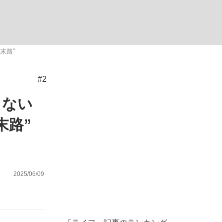
ない資産運用のすべて
末路”
#2
が悲しい」『北の国から』倉本聰氏（91...
もない
末路”
2025/06/09