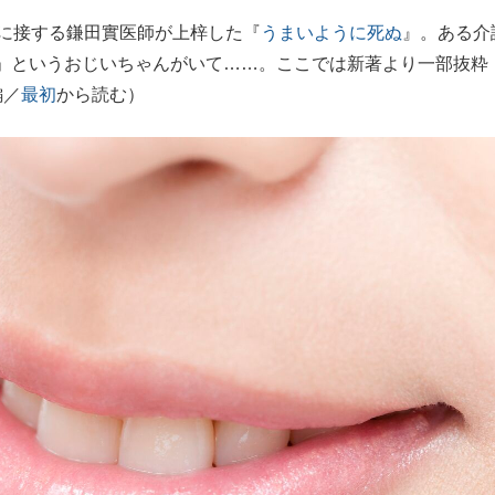
に接する鎌田實医師が上梓した『
うまいように死ぬ
』。ある介
もっと見る
」というおじいちゃんがいて……。ここでは新著より一部抜粋
編／
最初
から読む）