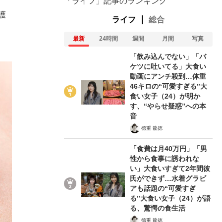
「ライフ」記事のランキング
護
ライフ
総合
最新
24時間
週間
月間
写真
「飲み込んでない」「バ
ケツに吐いてる」大食い
動画にアンチ殺到…体重
46キロの“可愛すぎる”大
食い女子（24）が明か
す、“やらせ疑惑”への本
音
徳重 龍徳
「食費は月40万円」「男
性から食事に誘われな
い」大食いすぎて2年間彼
氏ができず…水着グラビ
アも話題の“可愛すぎ
る”大食い女子（24）が語
る、驚愕の食生活
徳重 龍徳