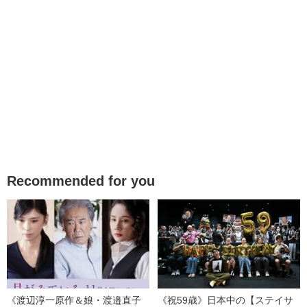
Recommended for you
《渡辺淳一原作＆娘・渡邉直子
《祝59歳》日本中の【ステイサ