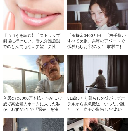
【つづきを読む】「ストリップ
「所持金3400万円」「右手指が
劇場に行きたい」老人介護施設
すべて欠損」兵庫のアパートで
でのとんでもない要望…男性介
孤独死した“謎の女”…取材でわか
護士と共に向かったおじいちゃ
った身元不明女性の“正体”とは
んの“驚きの末路”
入居金に6000万も払ったが…77
81歳ひとり暮らしの父がラブホ
歳で高級老人ホームに入った私
テルから救急搬送、いったい誰
が、わずか2年で「退去」を決意
と…？ 息子が驚愕した“老いた
したわけ
親の性生活”