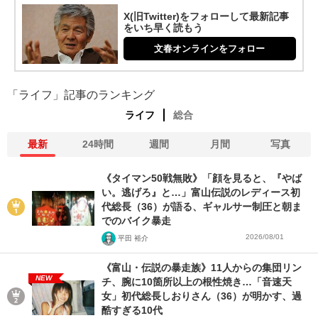
X(旧Twitter)をフォローして最新記事
をいち早く読もう
文春オンラインをフォロー
「ライフ」記事のランキング
ライフ
総合
最新
24時間
週間
月間
写真
《タイマン50戦無敗》「顔を見ると、『やば
い。逃げろ』と…」富山伝説のレディース初
代総長（36）が語る、ギャルサー制圧と朝ま
でのバイク暴走
2026/08/01
平田 裕介
《富山・伝説の暴走族》11人からの集団リン
NEW
チ、腕に10箇所以上の根性焼き…「音速天
女」初代総長しおりさん（36）が明かす、過
酷すぎる10代