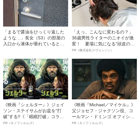
「まるで醤油をひっくり返した
「えっ、こんなに変わるの？」
ような…」長女（53）の部屋の
36歳男性ライターのニオイが激
入口から液体が垂れていると連
変！ 夏場に気になる“頭皮のニ
絡が…高齢の両親が目の当たり
オイ”や“ベタつき”を解消す
PR（株式会社スヴェンソン）
にした“想像を絶する光景”
る、“ウィッグのスペシャリス
ト”が生み出した徹底ケアとは
《映画『シェルター』》ジェイ
《映画『Michael／マイケル』》
ソン・ステイサムがお盆を“打
父ジョセフ・ジャクソン役、コ
破”する!!《「眠眠打破」コラ
ールマン・ドミンゴ オフィシャ
ボ》
ルインタビュー“観客を魅了した
PR（キノフィルムズ）
PR（キノフィルムズ）
名優、複雑な父親像への想いを
語る”《日本興収70億円突破》