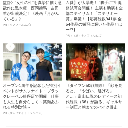
監督》“女性の性”を真摯に描く意
ム愛】が大暴走！ “勝手に”生誕
欲作に黒木瞳・西岡德馬・吉田
祭試写会開催！ 主演も助演も全
羊が出演決定！《映画『月がみ
部ステイサム！「ステサミー
ている』》
賞」爆誕！【応募総数941票 全
54作品の栄冠に輝いた作品とは
PR（キノフィルムズ）
ー!?】
PR（（株）キノフィルムズ）
オープン1周年を記念した特別イ
《タイマン50戦無敗》「顔を見
ベントがサムソナイト・ブラッ
ると、『やばい。逃げろ』
クレーベル銀座店で開催 仕事
と…」富山伝説のレディース初
も人生も自分らしく～笑顔あふ
代総長（36）が語る、ギャルサ
れる特別対談～
ー制圧と朝までのバイク暴走
PR（サムソナイト・ジャパン）