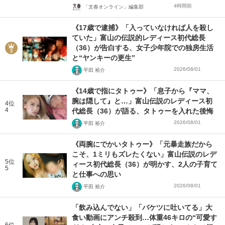
4時間前
「文春オンライン」編集部
《17歳で逮捕》「入っていなければ人を殺し
ていた」富山の伝説的レディース初代総長
（36）が告白する、女子少年院での独房生活
と“ヤンキーの更生”
2026/08/01
平田 裕介
《14歳で指にタトゥー》「息子から『ママ、
腕は隠して』と…」富山伝説のレディース初
4位
4
代総長（36）が語る、タトゥーを入れた後悔
2026/08/01
平田 裕介
《両腕にでかいタトゥー》「元暴走族だから
こそ、1ミリもズレたくない」富山伝説のレデ
5位
ィース初代総長（36）が明かす、2人の子育て
5
と仕事への思い
2026/08/01
平田 裕介
「飲み込んでない」「バケツに吐いてる」大
食い動画にアンチ殺到…体重46キロの“可愛す