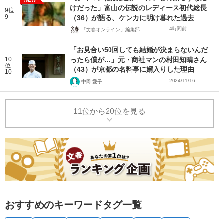
NEW
けだった」富山の伝説のレディース初代総長
9位
9
（36）が語る、ケンカに明け暮れた過去
4時間前
「文春オンライン」編集部
「お見合い50回しても結婚が決まらないんだ
10
ったら僕が…」元・商社マンの村田知晴さん
位
（43）が京都の名料亭に婿入りした理由
10
2024/11/16
中岡 愛子
11位から20位を見る
おすすめのキーワードタグ一覧