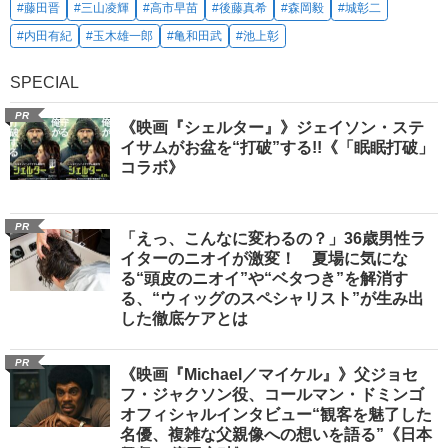
#藤田晋
#三山凌輝
#高市早苗
#後藤真希
#森岡毅
#城彰二
#内田有紀
#玉木雄一郎
#亀和田武
#池上彰
SPECIAL
PR
《映画『シェルター』》ジェイソン・ステ
イサムがお盆を“打破”する!!《「眠眠打破」
コラボ》
PR
「えっ、こんなに変わるの？」36歳男性ラ
イターのニオイが激変！ 夏場に気にな
る“頭皮のニオイ”や“ベタつき”を解消す
る、“ウィッグのスペシャリスト”が生み出
した徹底ケアとは
PR
《映画『Michael／マイケル』》父ジョセ
フ・ジャクソン役、コールマン・ドミンゴ
オフィシャルインタビュー“観客を魅了した
名優、複雑な父親像への想いを語る”《日本