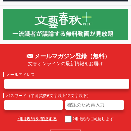
メールマガジン登録（無料）
文春オンラインの最新情報をお届け
メールアドレス
パスワード（半角英数6文字以上12文字以下）
利用規約を確認する
利用規約に同意します