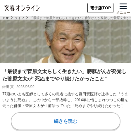
電子版TOP
メニュー
TOP
ライフ
「最後まで菅原文太らしく生きたい」膀胱がんが発覚した菅原文太が“
「最後まで菅原文太らしく生きたい」膀胱がんが発覚し
た菅原文太が“死ぬまでやり続けたかったこと”
鎌田 實
2025/06/09
77歳のいまも医師として多くの患者に接する鎌田實医師が上梓した『うま
いように死ぬ』。この中から一部抜粋し、2014年に惜しまれつつこの世を
去った俳優・菅原文太が生前語っていた「死ぬまでやり続けたかったこ
と」を紹介す…
続きを読む