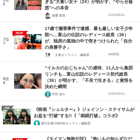
6位
ぎる”大食い女子（24）が明かす、“やらせ疑
6
惑”への本音
2026/08/01
徳重 龍徳
17歳で傷害事件で逮捕、最も厳しい女子少年
NEW
院へ…富山の伝説のレディース総長（36）
7位
が、独房の孤独の中で突きつけられた「自分
7
の身勝手さ」
4時間前
「文春オンライン」編集部
“イルカのおじちゃん”の虐待、11人から集団
リンチも…富山伝説のレディース初代総長
8位
（36）が明かす、「不良で生きる」と覚悟を
8
決めた瞬間
2026/08/01
平田 裕介
PR
《映画『シェルター』》ジェイソン・ステイサムが
お盆を“打破”する!!《「眠眠打破」コラボ》
週刊文春CINEMAオンライン編集部
《タイマン無敗伝説》「怖いもの知らずなだ