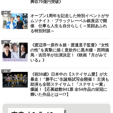
興収70億円突破》
PR
オープン1周年を記念した特別イベントがサ
ムソナイト・ブラックレーベル銀座店で開
催 仕事も人生も自分らしく～笑顔あふれ
る特別対談～
PR
《渡辺淳一原作＆娘・渡邉直子監督》“女性
の性”を真摯に描く意欲作に黒木瞳・西岡德
馬・吉田羊が出演決定！《映画『月がみて
いる』》
PR
《祝59歳》日本中の【ステイサム愛】が大
暴走！ “勝手に”生誕祭試写会開催！ 主演も
助演も全部ステイサム！「ステサミー賞」
爆誕！【応募総数941票 全54作品の栄冠に
輝いた作品とはー!?】