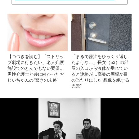
【つづきを読む】「ストリッ
「まるで醤油をひっくり返し
プ劇場に行きたい」老人介護
たような…」長女（53）の部
施設でのとんでもない要望…
屋の入口から液体が垂れてい
男性介護士と共に向かったお
ると連絡が…高齢の両親が目
じいちゃんの“驚きの末路”
の当たりにした“想像を絶する
光景”