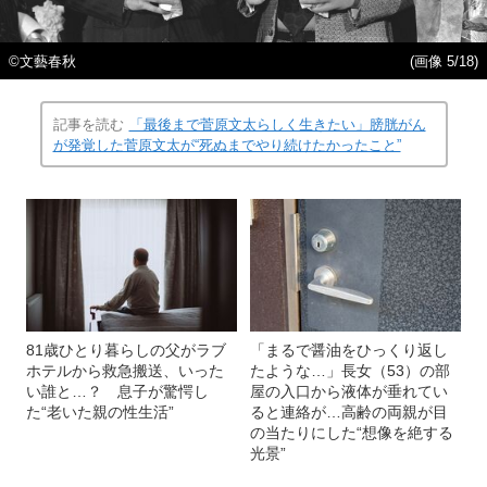
©文藝春秋
(画像 5/18)
記事を読む
「最後まで菅原文太らしく生きたい」膀胱がん
が発覚した菅原文太が“死ぬまでやり続けたかったこと”
81歳ひとり暮らしの父がラブ
「まるで醤油をひっくり返し
ホテルから救急搬送、いった
たような…」長女（53）の部
い誰と…？ 息子が驚愕し
屋の入口から液体が垂れてい
た“老いた親の性生活”
ると連絡が…高齢の両親が目
の当たりにした“想像を絶する
光景”