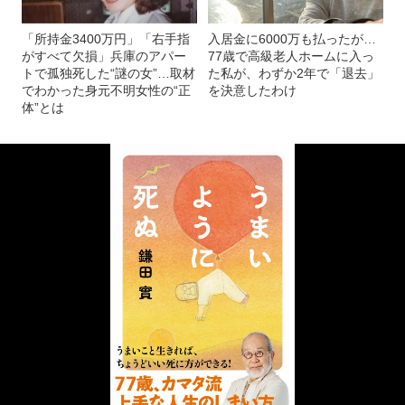
「所持金3400万円」「右手指
入居金に6000万も払ったが…
がすべて欠損」兵庫のアパー
77歳で高級老人ホームに入っ
トで孤独死した“謎の女”…取材
た私が、わずか2年で「退去」
でわかった身元不明女性の“正
を決意したわけ
体”とは