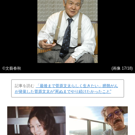
©文藝春秋
(画像 17/18)
記事を読む
「最後まで菅原文太らしく生きたい」膀胱がん
が発覚した菅原文太が“死ぬまでやり続けたかったこと”