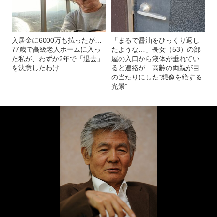
入居金に6000万も払ったが…
「まるで醤油をひっくり返し
77歳で高級老人ホームに入っ
たような…」長女（53）の部
た私が、わずか2年で「退去」
屋の入口から液体が垂れてい
を決意したわけ
ると連絡が…高齢の両親が目
の当たりにした“想像を絶する
光景”