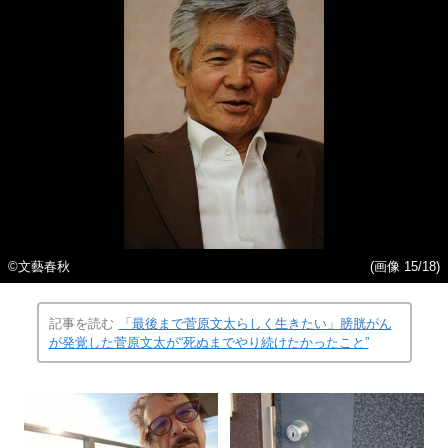
©文藝春秋
(画像 15/18)
記事を読む
「最後まで菅原文太らしく生きたい」膀胱がん
が発覚した菅原文太が“死ぬまでやり続けたかったこと”