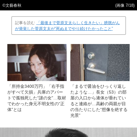
©文藝春秋
(画像 7/18)
記事を読む
「最後まで菅原文太らしく生きたい」膀胱がん
が発覚した菅原文太が“死ぬまでやり続けたかったこと”
「所持金3400万円」「右手指
「まるで醤油をひっくり返し
がすべて欠損」兵庫のアパー
たような…」長女（53）の部
トで孤独死した“謎の女”…取材
屋の入口から液体が垂れてい
でわかった身元不明女性の“正
ると連絡が…高齢の両親が目
体”とは
の当たりにした“想像を絶する
光景”