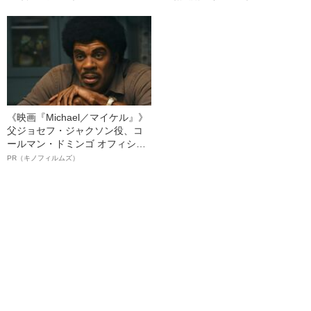
る、“ウィッグのスペシャリス
ト”が生み出した徹底ケアとは
《映画『Michael／マイケル』》
父ジョセフ・ジャクソン役、コ
ールマン・ドミンゴ オフィシャ
ルインタビュー“観客を魅了した
PR（キノフィルムズ）
名優、複雑な父親像への想いを
語る”《日本興収70億円突破》