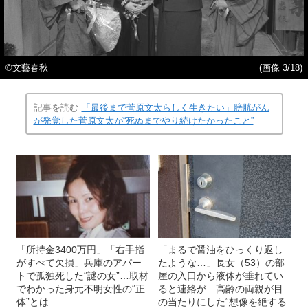
©文藝春秋
(画像 3/18)
記事を読む
「最後まで菅原文太らしく生きたい」膀胱がん
が発覚した菅原文太が“死ぬまでやり続けたかったこと”
「所持金3400万円」「右手指
「まるで醤油をひっくり返し
がすべて欠損」兵庫のアパー
たような…」長女（53）の部
トで孤独死した“謎の女”…取材
屋の入口から液体が垂れてい
でわかった身元不明女性の“正
ると連絡が…高齢の両親が目
体”とは
の当たりにした“想像を絶する