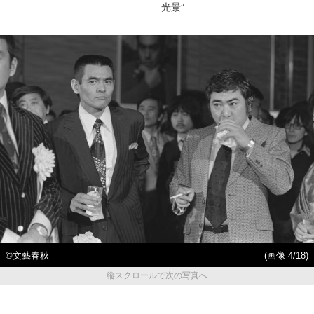
光景”
©文藝春秋
(画像 4/18)
縦スクロールで次の写真へ