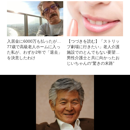
入居金に6000万も払ったが…
【つづきを読む】「ストリッ
77歳で高級老人ホームに入っ
プ劇場に行きたい」老人介護
た私が、わずか2年で「退去」
施設でのとんでもない要望…
を決意したわけ
男性介護士と共に向かったお
じいちゃんの“驚きの末路”