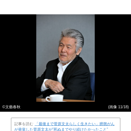
©文藝春秋
(画像 11/18)
記事を読む
「最後まで菅原文太らしく生きたい」膀胱がん
が発覚した菅原文太が“死ぬまでやり続けたかったこと”