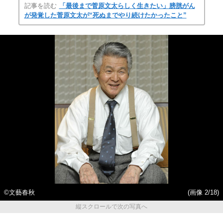
記事を読む
「最後まで菅原文太らしく生きたい」膀胱がん
が発覚した菅原文太が“死ぬまでやり続けたかったこと”
©文藝春秋
(画像 2/18)
縦スクロールで次の写真へ