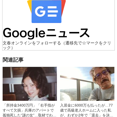
文春オンラインをフォローする
（遷移先で☆マークをクリ
ック）
関連記事
「所持金3400万円」「右手指が
入居金に6000万も払ったが…77
すべて欠損」兵庫のアパートで
歳で高級老人ホームに入った私
孤独死した“謎の女”…取材でわか
が、わずか2年で「退去」を決意