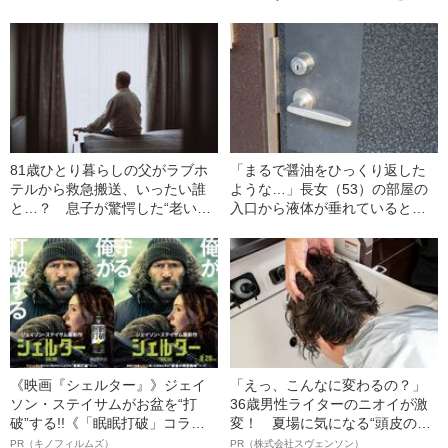
った身元不明女性の“正体”とは
したわけ
81歳ひとり暮らしの父がラブホ
「まるで醤油をひっくり返した
テルから救急搬送、いったい誰
ような…」長女（53）の部屋の
と…？ 息子が驚愕した“老いた
入口から液体が垂れていると連
親の性生活”
絡が…高齢の両親が目の当たり
にした“想像を絶する光景”
《映画『シェルター』》ジェイ
「えっ、こんなに変わるの？」
ソン・ステイサムがお盆を“打
36歳男性ライターのニオイが激
破”する!!《「眠眠打破」コラ
変！ 夏場に気になる“頭皮のニ
ボ》
オイ”や“ベタつき”を解消す
PR（キノフィルムズ）
PR（株式会社スヴェンソン）