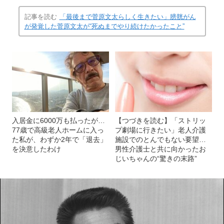
記事を読む
「最後まで菅原文太らしく生きたい」膀胱がん
が発覚した菅原文太が“死ぬまでやり続けたかったこと”
入居金に6000万も払ったが…
【つづきを読む】「ストリッ
77歳で高級老人ホームに入っ
プ劇場に行きたい」老人介護
た私が、わずか2年で「退去」
施設でのとんでもない要望…
を決意したわけ
男性介護士と共に向かったお
じいちゃんの“驚きの末路”