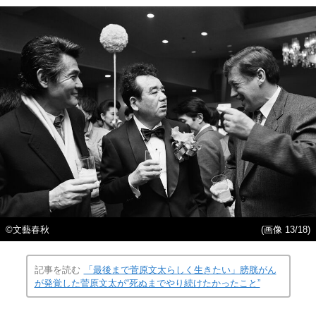
©文藝春秋
(画像 13/18)
記事を読む
「最後まで菅原文太らしく生きたい」膀胱がん
が発覚した菅原文太が“死ぬまでやり続けたかったこと”