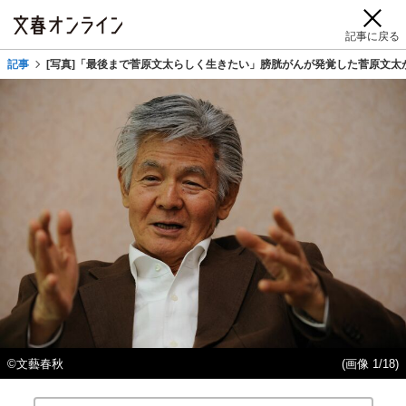
記事に戻る
記事
[写真]「最後まで菅原文太らしく生きたい」膀胱がんが発覚した菅原文太
©文藝春秋
(画像 1/18)