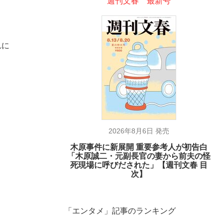
週刊文春 最新号
れに
、
2026年8月6日 発売
木原事件に新展開 重要参考人が初告白
「木原誠二・元副長官の妻から前夫の怪
死現場に呼びだされた」【週刊文春 目
次】
「エンタメ」記事のランキング