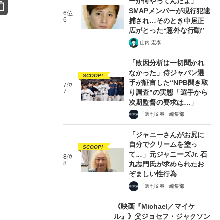
ーが何やってんだよ」
SMAPメンバーが現行犯逮
6位
6
捕され…そのとき中居正
広がとった“意外な行動”
山内 宏泰
「敗因分析は一切聞かれ
なかった」侍ジャパン選
SCOOP!
手が証言した“NPB聞き取
7位
7
り調査”の実態「選手から
次期監督の要求は…」
「週刊文春」編集部
「ジャニーさんがお尻に
自分でクリームを塗っ
SCOOP!
て…」元ジャニーズJr. 石
8位
8
丸志門氏が求められたお
ぞましい性行為
「週刊文春」編集部
《映画『Michael／マイケ
ル』》父ジョセフ・ジャクソン