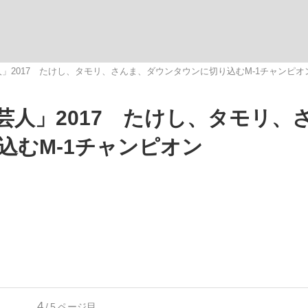
いまさら聞け
」2017 たけし、タモリ、さんま、ダウンタウンに切り込むM‐1チャンピオ
芸人」2017 たけし、タモリ、
手が証言した“NPB聞...
「クマが悪者扱いされているの
込むM‐1チャンピオン
もっと見る
カー日本代表・森保一監督...
4
/5
ページ目