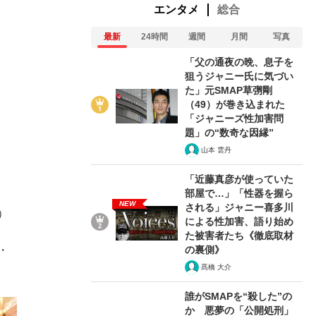
エンタメ
総合
最新
24時間
週間
月間
写真
「父の通夜の晩、息子を
狙うジャニー氏に気づい
た」元SMAP草彅剛
（49）が巻き込まれた
「ジャニーズ性加害問
題」の“数奇な因縁”
山本 雲丹
「近藤真彦が使っていた
部屋で…」「性器を握ら
NEW
される」ジャニー喜多川
）
による性加害、語り始め
た被害者たち《徹底取材
の裏側》
・
髙橋 大介
誰がSMAPを“殺した”の
か 悪夢の「公開処刑」