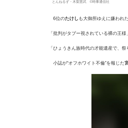
とんねるず・木梨憲武 ©時事通信社
6位の
たけし
も大御所ゆえに嫌われ
「批判がタブー視されている裸の王様」
「ひょうきん族時代の才能遺産で、祭
小誌が“オフホワイト不倫”を報じた