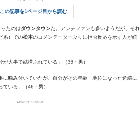
もっと見る
この記事を1ページ目から読む
なったのは
ダウンタウン
だ。アンチファンも多いようだが、そ
ビ系）での
松本
のコメンテーターぶりに拒否反応を示す人が続
分が大事で結構ぶれている」（36・男）
事に噛み付いていたが、自分がその年齢・地位になった途端に
っている」（46・男）
ADVERTISEMENT