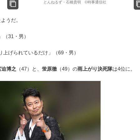
とんねるず・石橋貴明 ©時事通信社
たようだ。
（31・男）
り上げられているだけ」（69・男）
宮迫博之
（47）と、
蛍原徹
（49）の
雨上がり決死隊
は4位に。