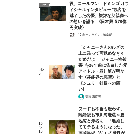
役、コールマン・ドミンゴ オフ
PR
ィシャルインタビュー“観客を
魅了した名優、複雑な父親像へ
の想いを語る”《日本興収70億
円突破》
「文春オンライン」編集部
「ジャニーさんのひざの
上に乗って耳舐めなきゃ
だめだよ」“ジャニー性被
害”を26年前に告白した元
9位
アイドル・豊川誕が明か
9
す《芸能界の悪習》と
《ジュリー社長への願
い》
安藤 海南男
ヌードも不倫も厭わず、
離婚後も市川海老蔵や勝
地涼と浮名を…「離婚し
10
てモテるようになった」
位
10
高岡早紀（51）の魔性が