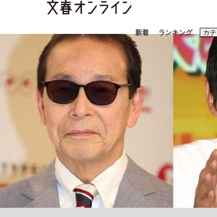
新着
ランキング
カテ
スクープ
ニュー
おすすめのキ
#藤田晋
#三
#玉木雄一郎
「90%は失敗する。でも…」本田圭佑が初め
終戦から81年