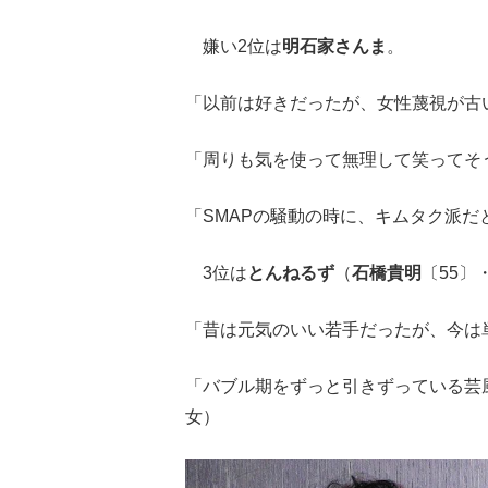
嫌い2位は
明石家さんま
。
「以前は好きだったが、女性蔑視が古い
「周りも気を使って無理して笑ってそう
「SMAPの騒動の時に、キムタク派だ
3位は
とんねるず
（
石橋貴明
〔55〕
「昔は元気のいい若手だったが、今は
「バブル期をずっと引きずっている芸
女）