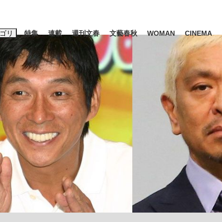
ゴリ
特集
連載
週刊文春
文藝春秋
WOMAN
CINEMA
キーワード入力
ス
エンタメ
ライフ
ビジネス
ーワードタグ一覧
山凌輝
#高市早苗
#後藤真希
#森岡毅
#城彰二
#内田有紀
観る将棋、読
#亀和田武
て明かした日本代表監督に...
「最悪の空気のまま解散」W