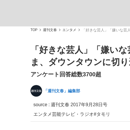
TOP
週刊文春
エンタメ
「好きな芸人」「嫌いな芸人
「好きな芸人」「嫌いな
「敗因分析は一切聞かれなかった」侍ジャパン選
キングの誕生を、目撃せよ。
ま、ダウンタウンに切り
アンケート回答総数3700超
「週刊文春」編集部
the Style
source :
週刊文春 2017年9月28日号
エンタメ
芸能
テレビ・ラジオ
#タモリ
「目標達成できなかったからと言って…」サッ