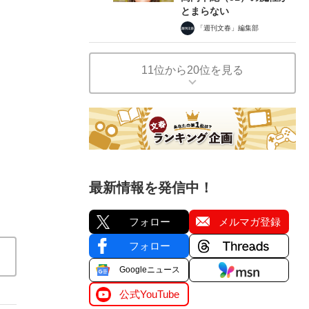
とまらない
「週刊文春」編集部
11位から20位を見る
最新情報を発信中！
フォロー
メルマガ登録
フォロー
Googleニュース
公式YouTube