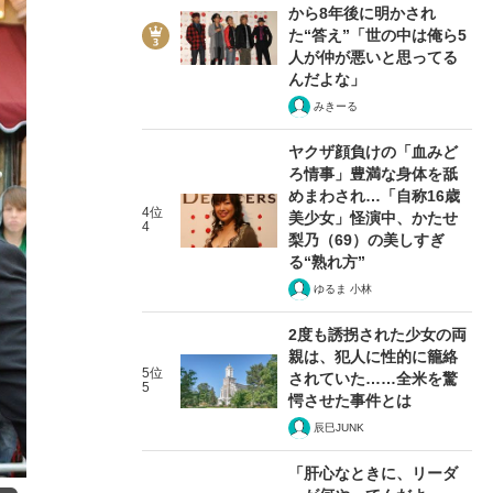
から8年後に明かされ
た“答え”「世の中は俺ら5
人が仲が悪いと思ってる
んだよな」
みきーる
ヤクザ顔負けの「血みど
ろ情事」豊満な身体を舐
めまわされ…「自称16歳
4位
美少女」怪演中、かたせ
4
梨乃（69）の美しすぎ
る“熟れ方”
ゆるま 小林
2度も誘拐された少女の両
親は、犯人に性的に籠絡
5位
されていた……全米を驚
5
愕させた事件とは
辰巳JUNK
「肝心なときに、リーダ