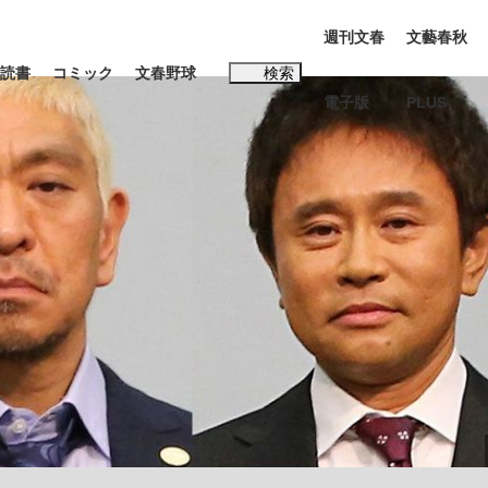
週刊文春
文藝春秋
読書
コミック
文春野球
検索
電子版
PLUS
インタビュー
読書
#松田聖子
む将棋
BC日本代表“敗戦”の真実 選手が明かす...