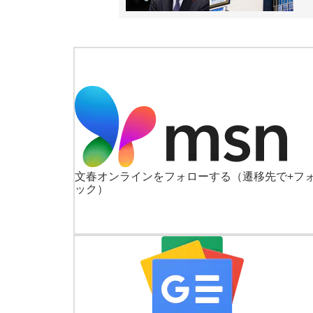
文春オンラインをフォローする
（遷移先で+フ
ック）