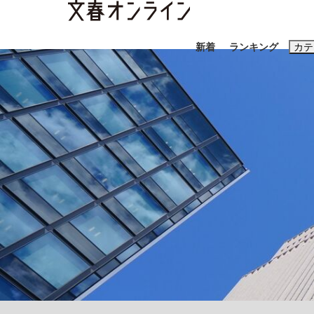
新着
ランキング
カテ
スクープ
ニュー
おすすめのキ
#藤田晋
#三
#玉木雄一郎
「90%は失敗する。でも…」本田圭佑が初め
終戦から81年