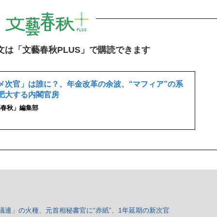
文は「文藝春秋PLUS」で購読できます
メ次官」は誰に？、年金改革の余波、“マフィア”の系
肥大する内閣官房
藝春秋」編集部
」
議連」の火種、元首相秘書官に“赤紙”、1年延期の新次官