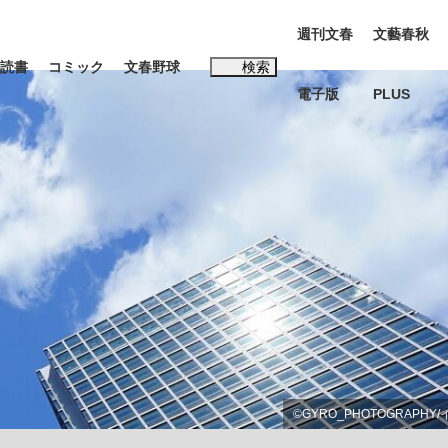
週刊文春
文藝春秋
読書
コミック
文春野球
検索
電子版
PLUS
インタビュー
読書
#松田聖子
む将棋
BC日本代表“敗戦”の真実 選手が明かす...