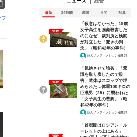
ニュース
総合
最新
24時間
週間
月間
写真
ンフ
「殺意はなかった」19歳
女子高生を強姦殺害した
NEW
のになぜ…裁判所と検察
が対立した「驚きの判
決」（昭和42年の事件）
鉄人ノンフィクション編集部
「気絶させて強姦」「意
識を取り戻したので殺
害」遺体はスコップで埋
NEW
められた…体重100キロの
巨漢男（25）に襲われた
「女子高生の悲劇」（昭
和42年の事件）
鉄人ノンフィクション編集部
「首都圏はロシアン・ル
ーレットの上にある」
NEW