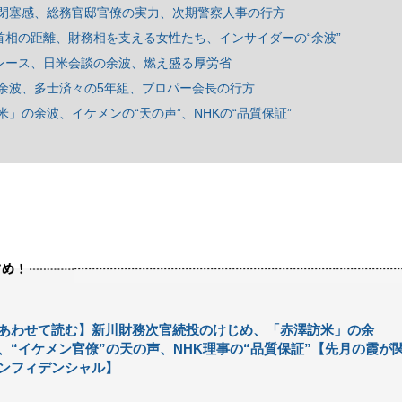
閉塞感、総務官邸官僚の実力、次期警察人事の行方
首相の距離、財務相を支える女性たち、インサイダーの“余波”
官レース、日米会談の余波、燃え盛る厚労省
余波、多士済々の5年組、プロパー会長の行方
」の余波、イケメンの“天の声”、NHKの“品質保証”
あわせて読む】新川財務次官続投のけじめ、「赤澤訪米」の余
、“イケメン官僚”の天の声、NHK理事の“品質保証”【先月の霞が
ンフィデンシャル】