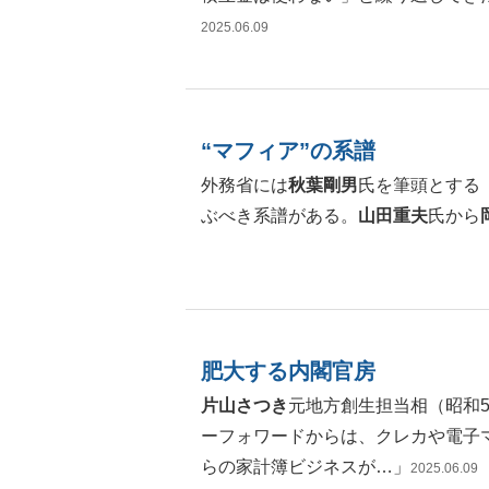
2025.06
.09
“マフィア”の系譜
外務省には
秋葉剛男
氏を筆頭とする
ぶべき系譜がある。
山田重夫
氏から
肥大する内閣官房
片山さつき
元地方創生担当相（昭和57
ーフォワードからは、クレカや電子
らの家計簿ビジネスが…」
2025.06
.09