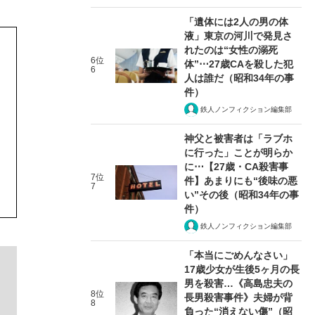
「遺体には2人の男の体
液」東京の河川で発見さ
れたのは“女性の溺死
6位
体”⋯27歳CAを殺した犯
6
人は誰だ（昭和34年の事
件）
鉄人ノンフィクション編集部
神父と被害者は「ラブホ
に行った」ことが明らか
に⋯【27歳・CA殺害事
7位
件】あまりにも“後味の悪
7
い”その後（昭和34年の事
件）
鉄人ノンフィクション編集部
「本当にごめんなさい」
17歳少女が生後5ヶ月の長
男を殺害…《高島忠夫の
8位
長男殺害事件》夫婦が背
8
負った“消えない傷”（昭