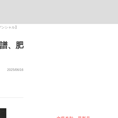
ない資産運用のすべて
デンシャル】
系譜、肥
が悲しい」『北の国から』倉本聰氏（91...
2025/06/16