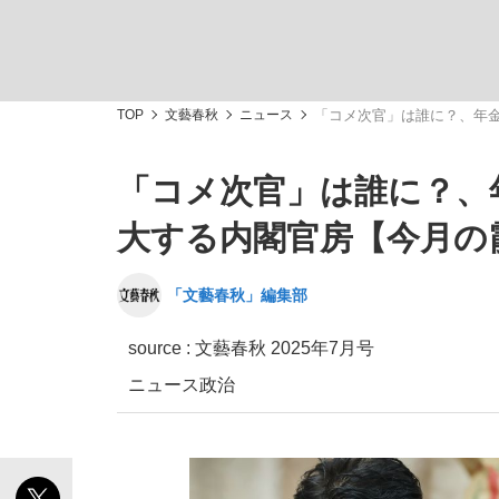
TOP
文藝春秋
ニュース
「コメ次官」は誰に？、年金
「コメ次官」は誰に？、
「敗因分析は一切聞かれなかった」侍ジャパン選
キングの誕生を、目撃せよ。
大する内閣官房【今月の
「文藝春秋」編集部
source :
文藝春秋 2025年7月号
the Style
ニュース
政治
「目標達成できなかったからと言って…」サッ