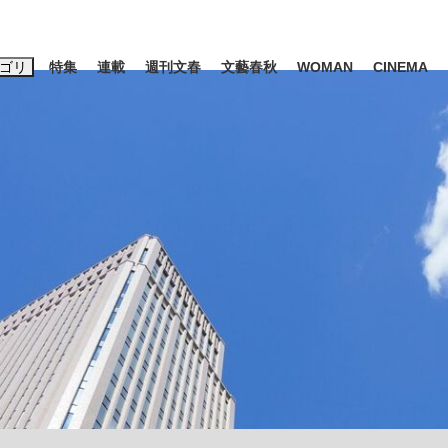
ゴリ
特集
連載
週刊文春
文藝春秋
WOMAN
CINEMA
キーワード入力
ス
エンタメ
ライフ
ビジネス
ーワードタグ一覧
山凌輝
#高市早苗
#後藤真希
#森岡毅
#城彰二
#内田有紀
観る将棋、読
#亀和田武
て明かした日本代表監督に...
「最悪の空気のまま解散」W