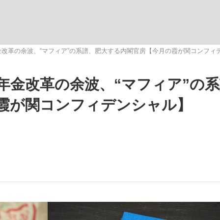
いまさら聞け
改革の余波、“マフィア”の系譜、肥大する内閣官房【今月の霞が関コンフィ
年金改革の余波、“マフィア”の
手が証言した“NPB聞...
「クマが悪者扱いされているの
霞が関コンフィデンシャル】
もっと見る
カー日本代表・森保一監督...