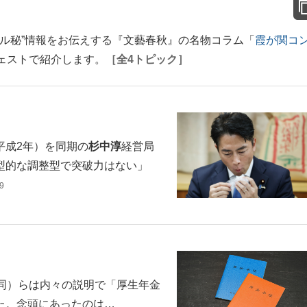
マル秘”情報をお伝えする『文藝春秋』の名物コラム「
霞が関コ
ェストで紹介します。
［全4トピック］
平成2年）を同期の
杉中淳
経営局
型的な調整型で突破力はない」
9
、同）らは内々の説明で「厚生年金
きた。念頭にあったのは…