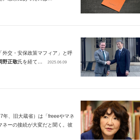
「外交・安保政策マフィア」と呼
岡野正敬
氏を経て…
2025.06
.09
年、旧大蔵省）は「freeeやマネ
マネーの接続が大変だと聞く。彼