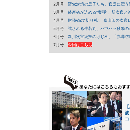
2月号
野党対策の黒子たち、官邸に漂う
3月号
経産省が込める“実弾”、新次官と
4月号
財務省の“切り札”、森山印の次
5月号
試される牛若丸、パワハラ騒動の
6月号
新川次官続投のけじめ、「赤澤訪米
7月号
今回はこちら
【
波
コ