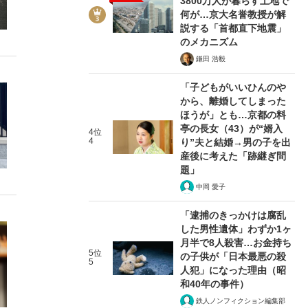
3800万人が暮らす土地で
何が…京大名誉教授が解
説する「首都直下地震」
のメカニズム
鎌田 浩毅
「子どもがいいひんのや
から、離婚してしまった
ほうが」とも…京都の料
亭の長女（43）が“婿入
4位
4
り”夫と結婚→男の子を出
産後に考えた「跡継ぎ問
題」
中岡 愛子
「逮捕のきっかけは腐乱
した男性遺体」わずか1ヶ
月半で8人殺害…お金持ち
5位
の子供が「日本最悪の殺
5
人犯」になった理由（昭
和40年の事件）
鉄人ノンフィクション編集部