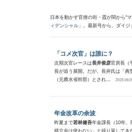
日本を動かす官僚の街・霞が関から“
ィデンシャル」
。最新号から、ダイジ
「コメ次官」は誰に？
次期次官レースは
長井俊彦
官房長（
長が追う展開。だが、長井氏は「典
（元農水省幹部）とされ…
2025.06.0
年金改革の余波
昨夏まで
若林健吾
年金課長（10年
積立金は使わない」と繰り返して