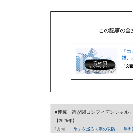
この記事の全
「コ
譜、
「文
■連載「霞が関コンフィデンシャル
【2025年】
1月号
「壁」を巡る同期の攻防、「岸田