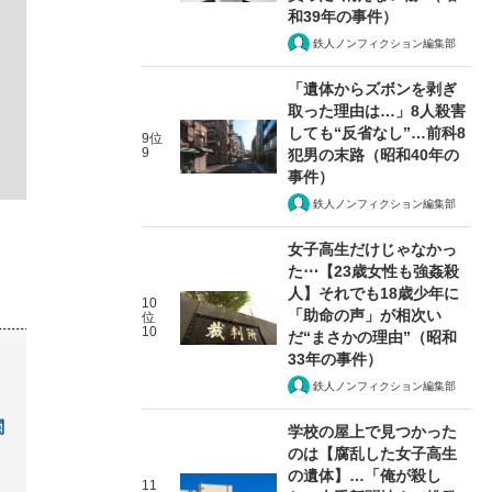
和39年の事件）
鉄人ノンフィクション編集部
「遺体からズボンを剥ぎ
取った理由は…」8人殺害
しても“反省なし”…前科8
9位
9
犯男の末路（昭和40年の
事件）
鉄人ノンフィクション編集部
女子高生だけじゃなかっ
た⋯【23歳女性も強姦殺
人】それでも18歳少年に
10
「助命の声」が相次い
位
10
だ“まさかの理由”（昭和
33年の事件）
鉄人ノンフィクション編集部
関
学校の屋上で見つかった
のは【腐乱した女子高生
の遺体】…「俺が殺し
11