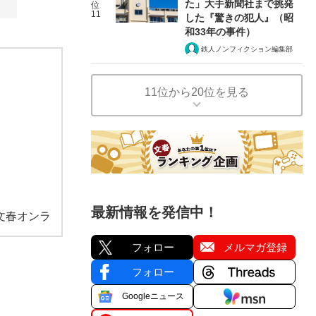
た」大手新聞社まで挑発
位
11
した『驚きの犯人』（昭
和33年の事件）
鉄人ノンフィクション編集部
11位から20位を見る
最新情報を発信中！
文春オンラ
フォロー
メルマガ登録
フォロー
Googleニュース