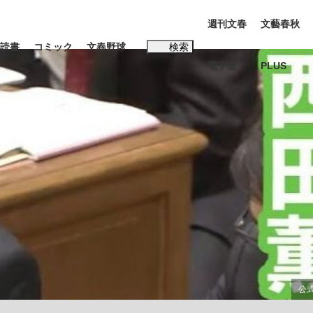
週刊文春
文藝春秋
読書
コミック
文春野球
検索
電子版
PLUS
インタビュー
読書
#松田聖子
む将棋
BC日本代表“敗戦”の真実 選手が明かす...