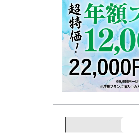
文春リークス
あなたの目の前で起きた事件を