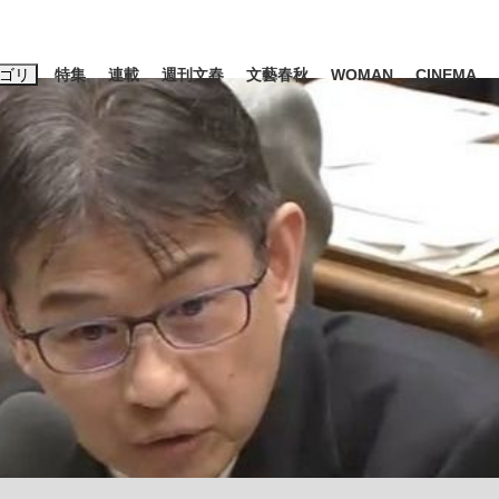
ゴリ
特集
連載
週刊文春
文藝春秋
WOMAN
CINEMA
キーワード入力
ス
エンタメ
ライフ
ビジネス
ーワードタグ一覧
山凌輝
#高市早苗
#後藤真希
#森岡毅
#城彰二
#内田有紀
観る将棋、読
#亀和田武
て明かした日本代表監督に...
「最悪の空気のまま解散」W