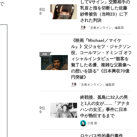
してVサイン」交際相手の
で
乳首と指を切断した佐藤
8位
8
紗希被告（当時23）に下
された判決
「文春オンライン」編集部
《映画『Michael／マイケ
ル』》父ジョセフ・ジャクソン
役、コールマン・ドミンゴ オフ
PR
ィシャルインタビュー“観客を
魅了した名優、複雑な父親像へ
の想いを語る”《日本興収70億
円突破》
「文春オンライン」編集部
終戦後、孤島に32人の男
と1人の女が……「アナタ
9位
ハンの女王」事件に日本
9
中が熱狂するまで
小池 新
ロケバス性的暴行事件