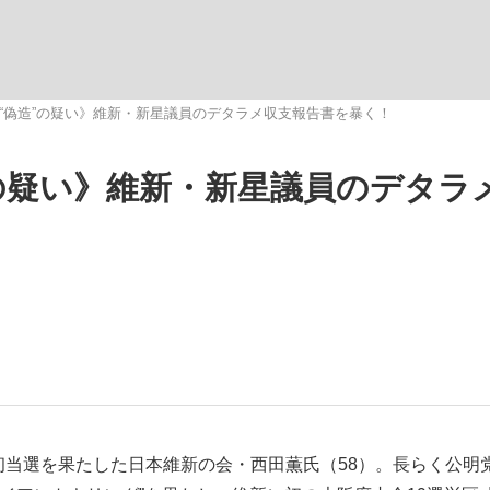
いまさら聞け
“偽造”の疑い》維新・新星議員のデタラメ収支報告書を暴く！
”の疑い》維新・新星議員のデタラ
手が証言した“NPB聞...
「クマが悪者扱いされているの
もっと見る
カー日本代表・森保一監督...
初当選を果たした日本維新の会・西田薫氏（58）。長らく公明