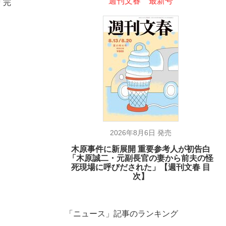
週刊文春 最新号
「完
2026年8月6日 発売
木原事件に新展開 重要参考人が初告白
「木原誠二・元副長官の妻から前夫の怪
死現場に呼びだされた」【週刊文春 目
次】
「ニュース」記事のランキング