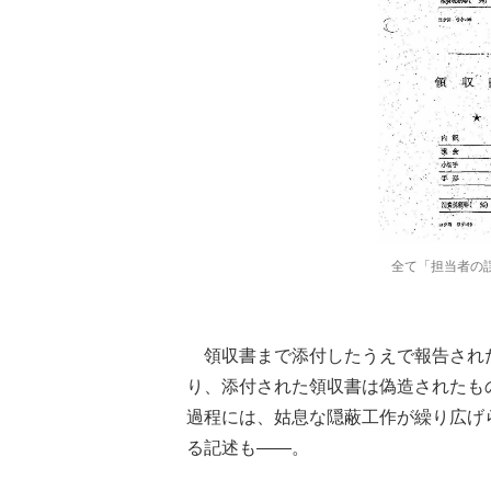
全て「担当者の
領収書まで添付したうえで報告され
り、添付された領収書は偽造されたも
過程には、姑息な隠蔽工作が繰り広げ
る記述も――。