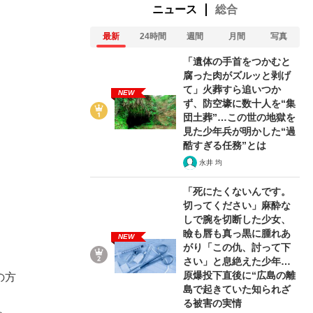
ニュース
総合
最新
24時間
週間
月間
写真
「遺体の手首をつかむと
腐った肉がズルッと剥げ
て」火葬すら追いつか
NEW
ず、防空壕に数十人を“集
団土葬”…この世の地獄を
見た少年兵が明かした“過
酷すぎる任務”とは
永井 均
「死にたくないんです。
切ってください」麻酔な
しで腕を切断した少女、
瞼も唇も真っ黒に腫れあ
NEW
がり「この仇、討って下
さい」と息絶えた少年…
原爆投下直後に“広島の離
の方
島で起きていた知られざ
。
る被害の実情