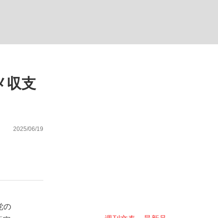
ない資産運用のすべて
メ収支
が悲しい」『北の国から』倉本聰氏（91...
2025/06/19
党の