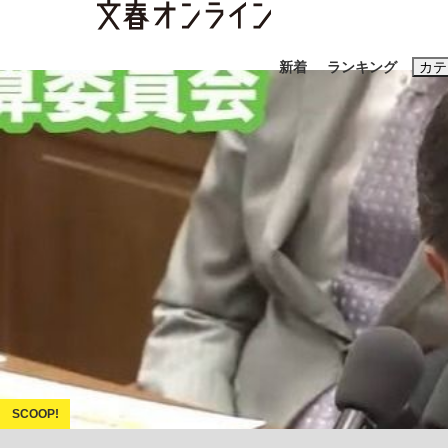
新着
ランキング
カテ
スクープ
ニュー
おすすめのキ
#藤田晋
#三
#玉木雄一郎
「90%は失敗する。でも…」本田圭佑が初め
終戦から81年