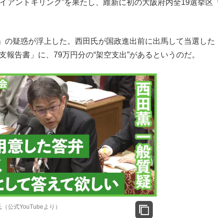
イアントキリング”を果たし、維新に初の大阪府内全19選挙区
もっと見る
。
」の疑惑が浮上した。西田氏が国政進出前に出馬して当選した
収支報告書」に、79万円分の“架空支出”があるというのだ。
公式YouTubeより）