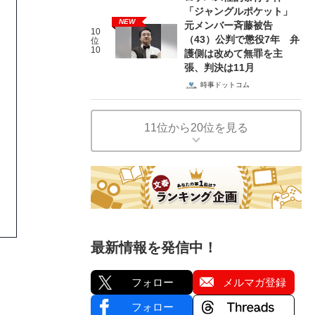
「ジャングルポケット」
NEW
元メンバー斉藤被告
10
（43）公判で懲役7年 弁
位
10
護側は改めて無罪を主
張、判決は11月
時事ドットコム
11位から20位を見る
最新情報を発信中！
フォロー
メルマガ登録
フォロー