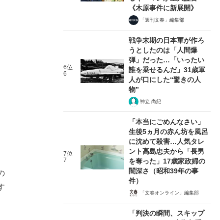
《木原事件に新展開》
「週刊文春」編集部
戦争末期の日本軍が作ろ
うとしたのは「人間爆
弾」だった…「いったい
6位
誰を乗せるんだ」31歳軍
6
人が口にした“驚きの人
物”
神立 尚紀
「本当にごめんなさい」
生後5ヵ月の赤ん坊を風呂
に沈めて殺害…人気タレ
ント高島忠夫から「長男
7位
7
を奪った」17歳家政婦の
闇深さ（昭和39年の事
の
件）
す
「文春オンライン」編集部
「判決の瞬間、スキップ