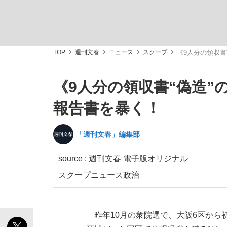
TOP
週刊文春
ニュース
スクープ
《9人分の領収書
《9人分の領収書“偽造
「敗因分析は一切聞かれなかった」侍ジャパン選
キングの誕生を、目撃せよ。
報告書を暴く！
「週刊文春」編集部
source : 週刊文春 電子版オリジナル
the Style
スクープ
ニュース
政治
「目標達成できなかったからと言って…」サッ
昨年10月の衆院選で、大阪6区から