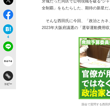
牙城だった同区で公明現職を破る“ジャ
全制覇」をもたらした、期待の新星だ
そんな西田氏に今回、「政治とカネ
2023年大阪府議選の「選挙運動費用
4
コピー
国会で質問する西田氏（