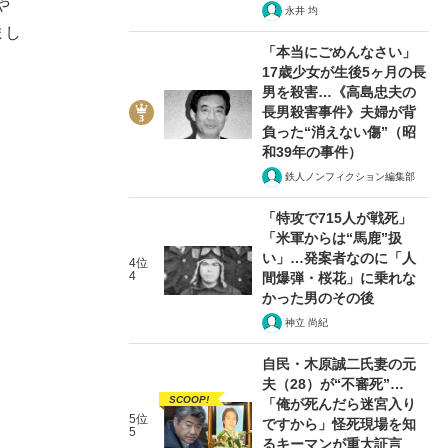
や
永井 均
まし
「本当にごめんなさい」
17歳少女が生後5ヶ月の長
男を殺害…《高島忠夫の
長男殺害事件》夫婦が背
負った“消えない傷”（昭
和39年の事件）
鉄人ノンフィクション編集部
「特攻で715人が戦死」
「米軍からは“馬鹿”扱
い」…発案者なのに「人
4位
4
間爆弾・桜花」に乗れな
かった男のその後
神立 尚紀
自民・木原誠二氏妻の元
夫（28）が“不審死”…
SCOOP!
「俺が死んだら迷宮入り
5位
ですから」怪死現場を知
5
るキーマンが重大証言