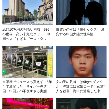
総額10兆円の明るい廃墟、593m
爆買いの次は「爆セックス」 激
の世界一高い未完成タワー…中
変する中国大陸の性事情
国のスゴすぎるゴーストタウン
はなぜ爆誕してしまったのか？
自販機でジュースも買えず…3年
女の子の足首には9kgのダンベ
半で激変した「サイバー先進
ル、胸部には電気コード…家族4
国・中国」の不便すぎる実態
人を殺害・海中に遺棄した中国
人元死刑囚（40）の死刑執行日