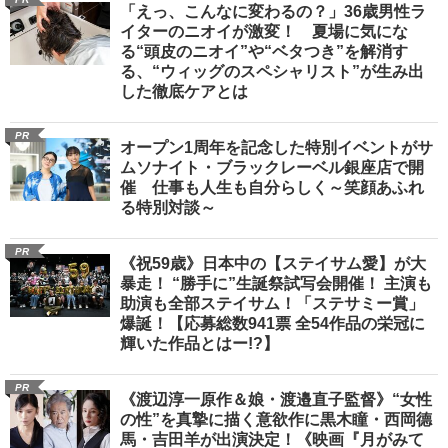
「えっ、こんなに変わるの？」36歳男性ラ
イターのニオイが激変！ 夏場に気にな
る“頭皮のニオイ”や“ベタつき”を解消す
る、“ウィッグのスペシャリスト”が生み出
した徹底ケアとは
PR
オープン1周年を記念した特別イベントがサ
ムソナイト・ブラックレーベル銀座店で開
催 仕事も人生も自分らしく～笑顔あふれ
る特別対談～
PR
《祝59歳》日本中の【ステイサム愛】が大
暴走！ “勝手に”生誕祭試写会開催！ 主演も
助演も全部ステイサム！「ステサミー賞」
爆誕！【応募総数941票 全54作品の栄冠に
輝いた作品とはー!?】
PR
《渡辺淳一原作＆娘・渡邉直子監督》“女性
の性”を真摯に描く意欲作に黒木瞳・西岡德
馬・吉田羊が出演決定！《映画『月がみて