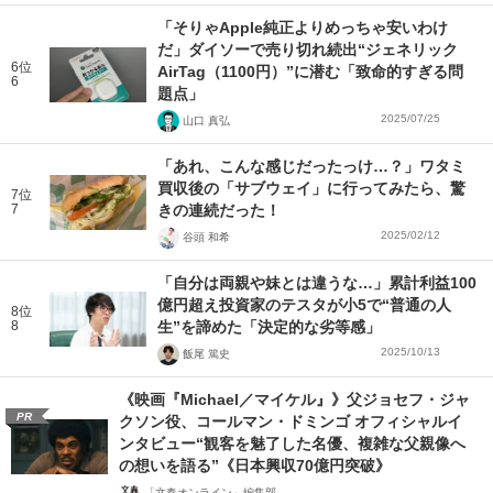
「そりゃApple純正よりめっちゃ安いわけ
だ」ダイソーで売り切れ続出“ジェネリック
6位
AirTag（1100円）”に潜む「致命的すぎる問
6
題点」
2025/07/25
山口 真弘
「あれ、こんな感じだったっけ…？」ワタミ
買収後の「サブウェイ」に行ってみたら、驚
7位
7
きの連続だった！
2025/02/12
谷頭 和希
「自分は両親や妹とは違うな…」累計利益100
億円超え投資家のテスタが小5で“普通の人
8位
8
生”を諦めた「決定的な劣等感」
2025/10/13
飯尾 篤史
《映画『Michael／マイケル』》父ジョセフ・ジャ
PR
クソン役、コールマン・ドミンゴ オフィシャルイ
ンタビュー“観客を魅了した名優、複雑な父親像へ
の想いを語る”《日本興収70億円突破》
「文春オンライン」編集部