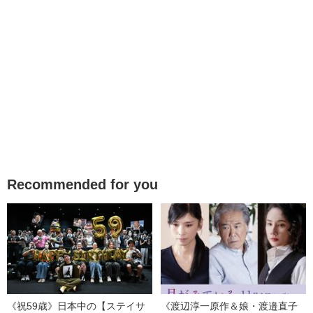
Recommended for you
《祝59歳》日本中の【ステイサ
《渡辺淳一原作＆娘・渡邉直子