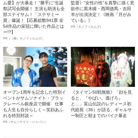
ム愛】が大暴走！ “勝手に”生誕
監督》“女性の性”を真摯に描く意
祭試写会開催！ 主演も助演も全
欲作に黒木瞳・西岡德馬・吉田
部ステイサム！「ステサミー
羊が出演決定！《映画『月がみ
賞」爆誕！【応募総数941票 全
ている』》
54作品の栄冠に輝いた作品とは
PR（キノフィルムズ）
ー!?】
PR（（株）キノフィルムズ）
オープン1周年を記念した特別イ
《タイマン50戦無敗》「顔を見
ベントがサムソナイト・ブラッ
ると、『やばい。逃げろ』
クレーベル銀座店で開催 仕事
と…」富山伝説のレディース初
も人生も自分らしく～笑顔あふ
代総長（36）が語る、ギャルサ
れる特別対談～
ー制圧と朝までのバイク暴走
PR（サムソナイト・ジャパン）