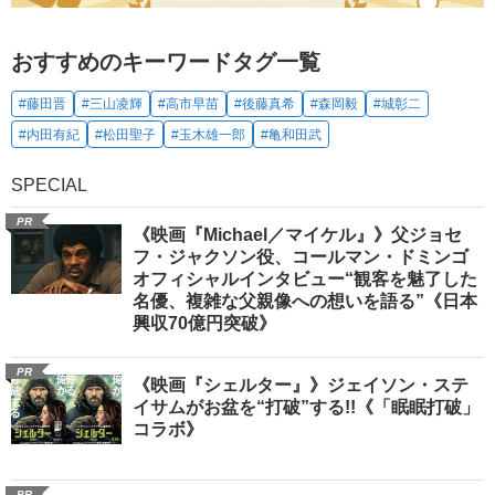
おすすめのキーワードタグ一覧
#藤田晋
#三山凌輝
#高市早苗
#後藤真希
#森岡毅
#城彰二
#内田有紀
#松田聖子
#玉木雄一郎
#亀和田武
SPECIAL
PR
《映画『Michael／マイケル』》父ジョセ
フ・ジャクソン役、コールマン・ドミンゴ
オフィシャルインタビュー“観客を魅了した
名優、複雑な父親像への想いを語る”《日本
興収70億円突破》
PR
《映画『シェルター』》ジェイソン・ステ
イサムがお盆を“打破”する!!《「眠眠打破」
コラボ》
PR