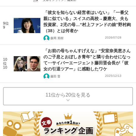
「彼女を知らない経営者はいない」「一番父
親に似ている」スイスの高校→慶應大、夫も
9位
投資家、2児の母…“村上ファンドの娘”野村絢
9
（38）とは何者か
2026/07/28
森岡 英樹
「お前の母ちゃんすげえな」“安室奈美恵さん
のご子息とおぼしき青年”と隣り合わせになっ
10
て⋯サイバーエージェント藤田晋会長が「彼
位
10
女の引退ツアー」に感動したワケ
2025/12/13
藤田 晋
11位から20位を見る