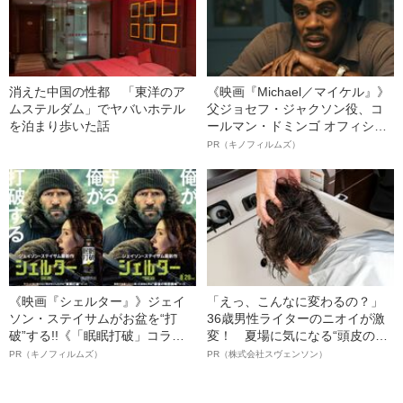
消えた中国の性都 「東洋のア
《映画『Michael／マイケル』》
ムステルダム」でヤバいホテル
父ジョセフ・ジャクソン役、コ
を泊まり歩いた話
ールマン・ドミンゴ オフィシャ
ルインタビュー“観客を魅了した
PR（キノフィルムズ）
名優、複雑な父親像への想いを
語る”《日本興収70億円突破》
《映画『シェルター』》ジェイ
「えっ、こんなに変わるの？」
ソン・ステイサムがお盆を“打
36歳男性ライターのニオイが激
破”する!!《「眠眠打破」コラ
変！ 夏場に気になる“頭皮のニ
ボ》
オイ”や“ベタつき”を解消す
PR（キノフィルムズ）
PR（株式会社スヴェンソン）
る、“ウィッグのスペシャリス
ト”が生み出した徹底ケアとは