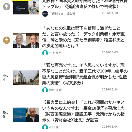
元阪神・関本賢太郎が関与した「250億円投資
トラブル」《預託法違反の疑いで告発状》
2026/04/18
「週刊文春」編集部
「あなたの失敗は部下を信用し過ぎたこと
だ」と言い放った〈ニデック創業者〉永守重
信 師と崇めた〈京セラ創業者〉稲盛和夫と
の決定的違いとは？
2026/08/03
井上 久男
「変な商売ですよ。そう思っていますが、理
不尽なことだらけ」親子三代で100年…岐阜の
4位
巨大風俗街“金津園”元組合長が明かした“性産
4
業の実情”《写真多数》
2026/02/24
鹿取 茂雄
【暴力団に上納金】「これが関西のサバキと
いうものなんですわ」裏金10億円が発覚した
5位
〈関西国際空港〉建設工事 元請けからの指
5
示を〈資材会社X社長〉が証言
2026/08/04
市田 隆