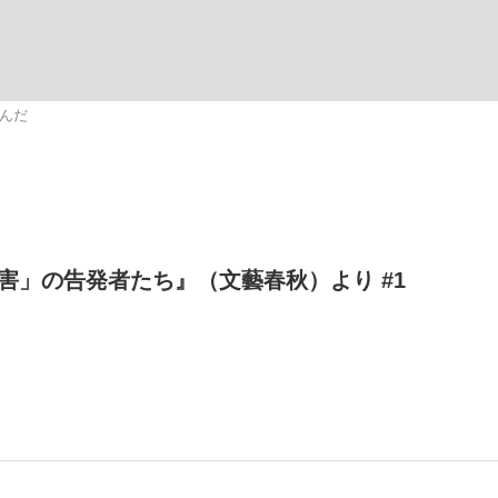
いまさら聞け
んだ
手が証言した“NPB聞...
「クマが悪者扱いされているの
害」の告発者たち』（文藝春秋）より #1
もっと見る
カー日本代表・森保一監督...