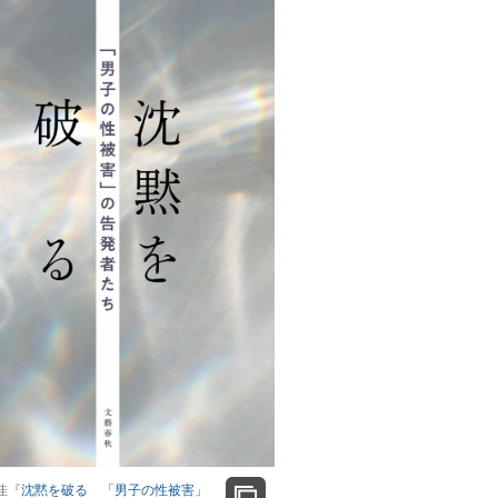
佳『
沈黙を破る 「男子の性被害」