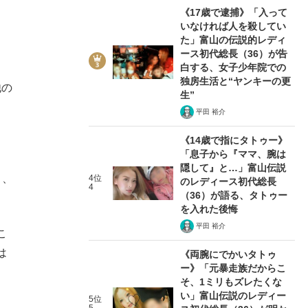
《17歳で逮捕》「入って
いなければ人を殺してい
た」富山の伝説的レディ
ース初代総長（36）が告
白する、女子少年院での
独房生活と“ヤンキーの更
他の
生”
平田 裕介
《14歳で指にタトゥー》
「息子から『ママ、腕は
隠して』と…」富山伝説
と、
4位
のレディース初代総長
4
（36）が語る、タトゥー
を入れた後悔
平田 裕介
こ
は
《両腕にでかいタトゥ
ー》「元暴走族だからこ
そ、1ミリもズレたくな
い」富山伝説のレディー
5位