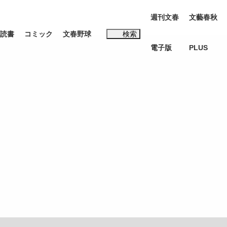
週刊文春
文藝春秋
読書
コミック
文春野球
検索
電子版
PLUS
インタビュー
読書
#松田聖子
む将棋
BC日本代表“敗戦”の真実 選手が明かす...