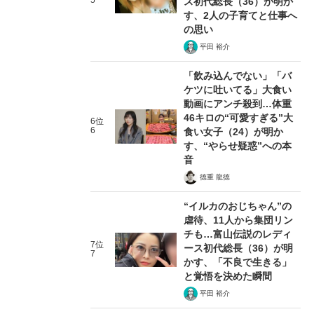
5
ス初代総長（36）が明か
す、2人の子育てと仕事へ
の思い
平田 裕介
「飲み込んでない」「バ
ケツに吐いてる」大食い
動画にアンチ殺到…体重
46キロの“可愛すぎる”大
6位
6
食い女子（24）が明か
す、“やらせ疑惑”への本
音
徳重 龍徳
“イルカのおじちゃん”の
虐待、11人から集団リン
チも…富山伝説のレディ
7位
ース初代総長（36）が明
7
かす、「不良で生きる」
と覚悟を決めた瞬間
平田 裕介