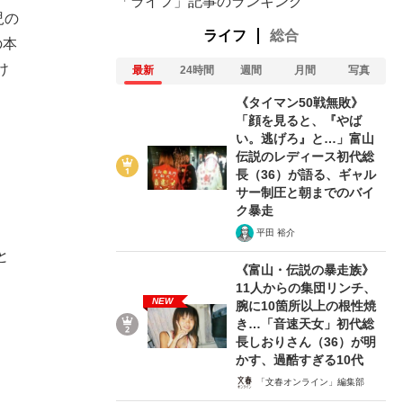
「ライフ」記事のランキング
児の
ライフ
総合
の本
け
最新
24時間
週間
月間
写真
《タイマン50戦無敗》
「顔を見ると、『やば
い。逃げろ』と…」富山
伝説のレディース初代総
長（36）が語る、ギャル
サー制圧と朝までのバイ
ク暴走
平田 裕介
と
《富山・伝説の暴走族》
11人からの集団リンチ、
NEW
腕に10箇所以上の根性焼
き…「音速天女」初代総
長しおりさん（36）が明
かす、過酷すぎる10代
「文春オンライン」編集部