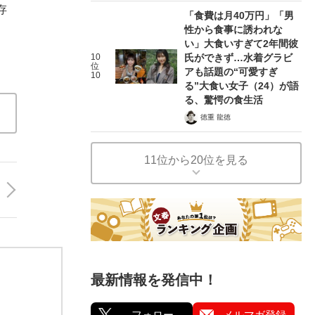
存
「食費は月40万円」「男
性から食事に誘われな
い」大食いすぎて2年間彼
10
氏ができず…水着グラビ
位
アも話題の“可愛すぎ
10
る”大食い女子（24）が語
る、驚愕の食生活
徳重 龍徳
11位から20位を見る
最新情報を発信中！
フォロー
メルマガ登録