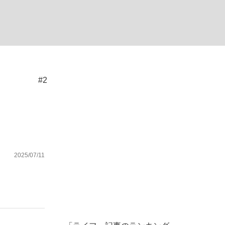
ない資産運用のすべて
#2
が悲しい」『北の国から』倉本聰氏（91...
2025/07/11