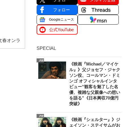
フォロー
Googleニュース
公式YouTube
文春オンラ
SPECIAL
PR
《映画『Michael／マイケ
ル』》父ジョセフ・ジャク
ソン役、コールマン・ドミ
ンゴ オフィシャルインタ
ビュー“観客を魅了した名
優、複雑な父親像への想い
を語る”《日本興収70億円
突破》
PR
《映画『シェルター』》ジ
ェイソン・ステイサムがお