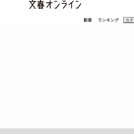
新着
ランキング
カテ
スクープ
ニュー
おすすめのキ
#藤田晋
#三
#玉木雄一郎
「90%は失敗する。でも…」本田圭佑が初め
終戦から81年