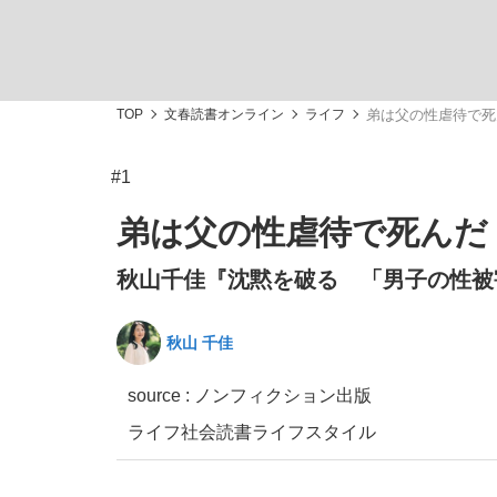
TOP
文春読書オンライン
ライフ
弟は父の性虐待で死
#1
「敗因分析は一切聞かれなかった」侍ジャパン選
キングの誕生を、目撃せよ。
弟は父の性虐待で死んだ
秋山千佳『沈黙を破る 「男子の性被
秋山 千佳
the Style
source : ノンフィクション出版
ライフ
社会
読書
ライフスタイル
「目標達成できなかったからと言って…」サッ