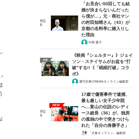
「お見合い50回しても結
婚が決まらないんだった
ら僕が…」元・商社マン
8位
の村田知晴さん（43）が
8
京都の名料亭に婿入りし
た理由
中岡 愛子
し
《映画『シェルター』》ジェイ
PR
ソン・ステイサムがお盆を“打
破”する!!《「眠眠打破」コラ
ボ》
い
週刊文春CINEMAオンライン編集部
ほ
う
17歳で傷害事件で逮捕、
最も厳しい女子少年院
NEW
へ…富山の伝説のレディ
9位
ース総長（36）が、独房
9
な
の孤独の中で突きつけら
れた「自分の身勝手さ」
「文春オンライン」編集部