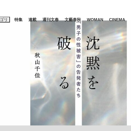
ゴリ
特集
連載
週刊文春
文藝春秋
WOMAN
CINEMA
キーワード入力
ス
エンタメ
ライフ
ビジネス
ーワードタグ一覧
山凌輝
#高市早苗
#後藤真希
#森岡毅
#城彰二
#内田有紀
観る将棋、読
#亀和田武
て明かした日本代表監督に...
「最悪の空気のまま解散」W