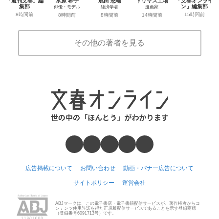
「週刊文春」編
水原 希子
成田 悠輔
ドリヤス工場
「文春オンライ
集部
ン」編集部
俳優・モデル
経済学者
漫画家
8時間前
15時間前
8時間前
8時間前
14時間前
その他の著者を見る
広告掲載について
お問い合わせ
動画・バナー広告について
サイトポリシー
運営会社
ABJマークは、この電子書店・電子書籍配信サービスが、著作権者からコ
ンテンツ使用許諾を得た正規版配信サービスであることを示す登録商標
（登録番号6091713号）です。