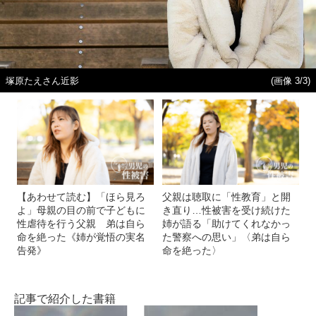
塚原たえさん近影
(画像 3/3)
【あわせて読む】「ほら見ろ
父親は聴取に「性教育」と開
よ」母親の目の前で子どもに
き直り…性被害を受け続けた
性虐待を行う父親 弟は自ら
姉が語る「助けてくれなかっ
命を絶った《姉が覚悟の実名
た警察への思い」〈弟は自ら
告発》
命を絶った〉
記事で紹介した書籍