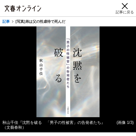
記事に戻る
記事
[写真]弟は父の性虐待で死んだ
秋山千佳『沈黙を破る 「男子の性被害」の告発者たち』
(画像 1/3)
（文藝春秋）