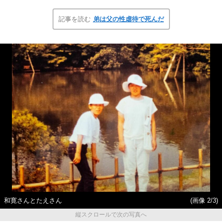
記事を読む
弟は父の性虐待で死んだ
和寛さんとたえさん
(画像 2/3)
縦スクロールで次の写真へ