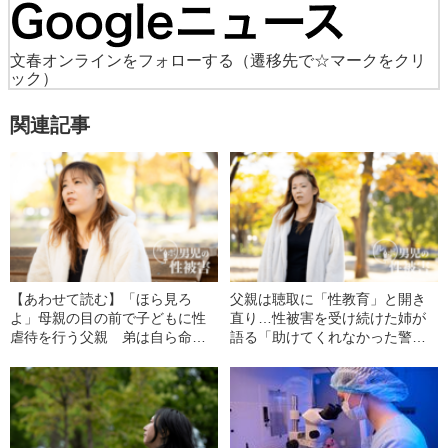
文春オンラインをフォローする
（遷移先で☆マークをクリ
ック）
関連記事
【あわせて読む】「ほら見ろ
父親は聴取に「性教育」と開き
よ」母親の目の前で子どもに性
直り…性被害を受け続けた姉が
虐待を行う父親 弟は自ら命を
語る「助けてくれなかった警察
絶った《姉が覚悟の実名告発》
への思い」〈弟は自ら命を絶っ
た〉