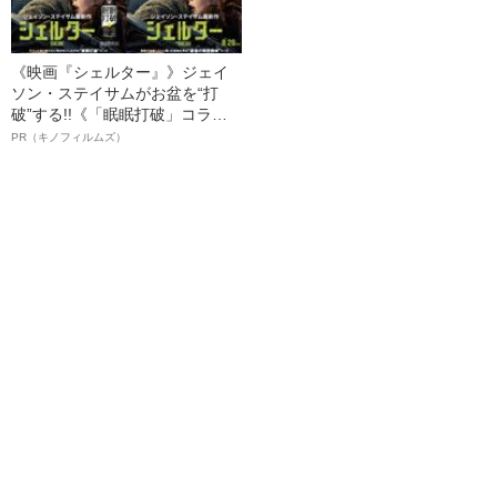
《映画『シェルター』》ジェイ
ソン・ステイサムがお盆を“打
破”する!!《「眠眠打破」コラ
ボ》
PR（キノフィルムズ）