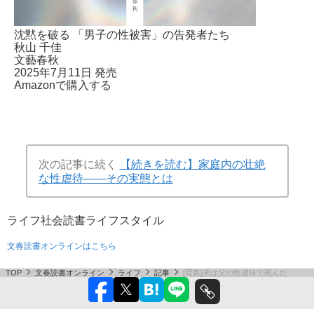
沈黙を破る 「男子の性被害」の告発者たち
秋山 千佳
文藝春秋
2025年7月11日 発売
Amazonで購入する
次の記事に続く
【続きを読む】家庭内の壮絶
な性虐待――その実態とは
ライフ
社会
読書
ライフスタイル
文春読書オンラインはこちら
TOP
文春読書オンライン
ライフ
記事
[写真]弟は父の性虐待で死んだ