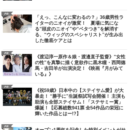
PR
「えっ、こんなに変わるの？」36歳男性ラ
イターのニオイが激変！ 夏場に気にな
る“頭皮のニオイ”や“ベタつき”を解消す
る、“ウィッグのスペシャリスト”が生み出
した徹底ケアとは
PR
《渡辺淳一原作＆娘・渡邉直子監督》“女性
の性”を真摯に描く意欲作に黒木瞳・西岡德
馬・吉田羊が出演決定！《映画『月がみて
いる』》
PR
《祝59歳》日本中の【ステイサム愛】が大
暴走！ “勝手に”生誕祭試写会開催！ 主演も
助演も全部ステイサム！「ステサミー賞」
爆誕！【応募総数941票 全54作品の栄冠に
輝いた作品とはー!?】
PR
オープン1周年を記念した特別イベントがサ