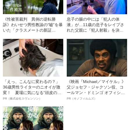
《性被害裁判 異例の逆転勝
息子の腸の中には「犯人の体
訴》わいせつ男性教諭の“嘘”を暴
液」が…11歳の息子をレイプさ
いた「クラスメートの新証
れた父親に『犯人射殺』を決意
言」 性被害から20年
させた「妻の言葉」（海外・昭
和59年）
「えっ、こんなに変わるの？」
《映画『Michael／マイケル』》
36歳男性ライターのニオイが激
父ジョセフ・ジャクソン役、コ
変！ 夏場に気になる“頭皮のニ
ールマン・ドミンゴ オフィシャ
オイ”や“ベタつき”を解消す
ルインタビュー“観客を魅了した
PR（株式会社スヴェンソン）
PR（キノフィルムズ）
る、“ウィッグのスペシャリス
名優、複雑な父親像への想いを
ト”が生み出した徹底ケアとは
語る”《日本興収70億円突破》