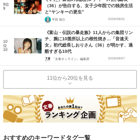
9位
（36）が告白する、女子少年院での独房生活
9
と“ヤンキーの更生”
2026/08/01
平田 裕介
《富山・伝説の暴走族》11人からの集団リン
チ、腕に10箇所以上の根性焼き…「音速天
10
女」初代総長しおりさん（36）が明かす、過
位
10
酷すぎる10代
2026/08/07
「文春オンライン」編集部
11位から20位を見る
おすすめのキーワードタグ一覧