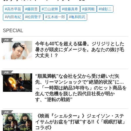
#高市早苗
#藤田晋
#三山凌輝
#後藤真希
#森岡毅
#城彰二
#内田有紀
#松田聖子
#玉木雄一郎
#亀和田武
SPECIAL
PR
今年も40℃を超える猛暑。ジリジリとした
暑さが頭皮にダメージを。あなたの抜け毛
大丈夫！？
PR
“順風満帆”な会社を父から受け継いだ矢
先、リーマンショックで“絶望的状況”に…
→「一時期は納品3年待ち」のヒット商品を
生んで危機を脱した四代目社長が明か
す、“逆転の戦術”
PR
《映画『シェルター』》ジェイソン・ステ
イサムがお盆を“打破”する!!《「眠眠打破」
コラボ》