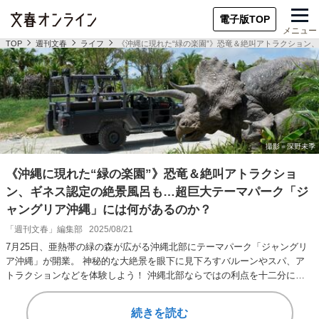
電子版TOP
メニュー
TOP
週刊文春
ライフ
《沖縄に現れた“緑の楽園”》恐竜＆絶叫アトラクション
《沖縄に現れた“緑の楽園”》恐竜＆絶叫アトラクショ
ン、ギネス認定の絶景風呂も…超巨大テーマパーク「ジ
ャングリア沖縄」には何があるのか？
「週刊文春」編集部
2025/08/21
7月25日、亜熱帯の緑の森が広がる沖縄北部にテーマパーク「ジャングリ
ア沖縄」が開業。 神秘的な大絶景を眼下に見下ろすバルーンやスパ、ア
トラクションなどを体験しよう！ 沖縄北部ならではの利点を十二分に活
かしたテーマパ…
続きを読む