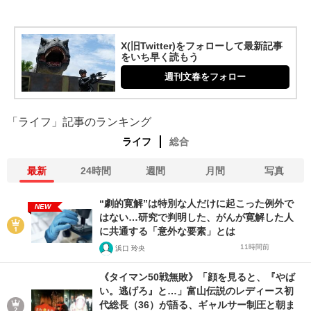
X(旧Twitter)をフォローして最新記事
をいち早く読もう
週刊文春をフォロー
「ライフ」記事のランキング
ライフ
総合
最新
24時間
週間
月間
写真
“劇的寛解”は特別な人だけに起こった例外で
NEW
はない…研究で判明した、がんが寛解した人
に共通する「意外な要素」とは
11時間前
浜口 玲央
《タイマン50戦無敗》「顔を見ると、『やば
い。逃げろ』と…」富山伝説のレディース初
代総長（36）が語る、ギャルサー制圧と朝ま