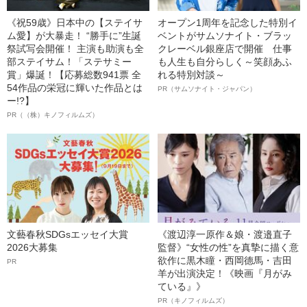
《祝59歳》日本中の【ステイサ
オープン1周年を記念した特別イ
ム愛】が大暴走！ “勝手に”生誕
ベントがサムソナイト・ブラッ
祭試写会開催！ 主演も助演も全
クレーベル銀座店で開催 仕事
部ステイサム！「ステサミー
も人生も自分らしく～笑顔あふ
賞」爆誕！【応募総数941票 全
れる特別対談～
54作品の栄冠に輝いた作品とは
PR（サムソナイト・ジャパン）
ー!?】
PR（（株）キノフィルムズ）
文藝春秋SDGsエッセイ大賞
《渡辺淳一原作＆娘・渡邉直子
2026大募集
監督》“女性の性”を真摯に描く意
欲作に黒木瞳・西岡德馬・吉田
PR
羊が出演決定！《映画『月がみ
ている』》
PR（キノフィルムズ）