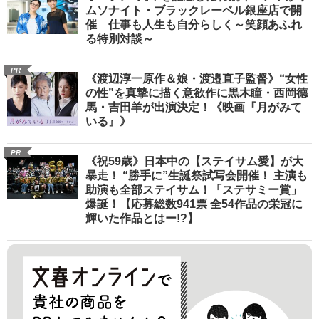
ムソナイト・ブラックレーベル銀座店で開
催 仕事も人生も自分らしく～笑顔あふれ
る特別対談～
PR
《渡辺淳一原作＆娘・渡邉直子監督》“女性
の性”を真摯に描く意欲作に黒木瞳・西岡德
馬・吉田羊が出演決定！《映画『月がみて
いる』》
PR
《祝59歳》日本中の【ステイサム愛】が大
暴走！ “勝手に”生誕祭試写会開催！ 主演も
助演も全部ステイサム！「ステサミー賞」
爆誕！【応募総数941票 全54作品の栄冠に
輝いた作品とはー!?】