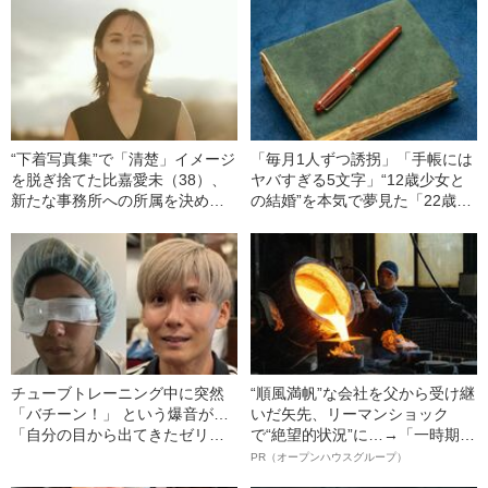
“下着写真集”で「清楚」イメージ
「毎月1人ずつ誘拐」「手帳には
を脱ぎ捨てた比嘉愛未（38）、
ヤバすぎる5文字」“12歳少女と
新たな事務所への所属を決めた
の結婚”を本気で夢見た「22歳男
ワケ
の末路」（昭和21年の事件）
チューブトレーニング中に突然
“順風満帆”な会社を父から受け継
「バチーン！」 という爆音が…
いだ矢先、リーマンショック
「自分の目から出てきたゼリー
で“絶望的状況”に…→「一時期は
状の白っぽいものを握りしめて
納品3年待ち」のヒット商品を生
PR（オープンハウスグループ）
いました」柿谷や宇佐美ともプ
んで危機を脱した四代目社長が