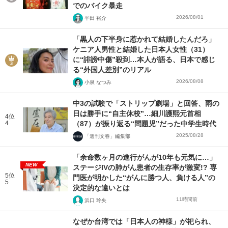
でのバイク暴走
2026/08/01
平田 裕介
「黒人の下半身に惹かれて結婚したんだろ」
ケニア人男性と結婚した日本人女性（31）
に“誹謗中傷”殺到…本人が語る、日本で感じ
る“外国人差別”のリアル
2026/08/08
小泉 なつみ
中3の試験で「ストリップ劇場」と回答、雨の
日は勝手に“自主休校”…細川護熙元首相
4位
4
（87）が振り返る“問題児”だった中学生時代
2025/08/28
「週刊文春」編集部
「余命数ヶ月の進行がんが10年も元気に…」
NEW
ステージIVの肺がん患者の生存率が激変!? 専
5位
門医が明かした“がんに勝つ人、負ける人”の
5
決定的な違いとは
11時間前
浜口 玲央
なぜか台湾では「日本人の神様」が祀られ、