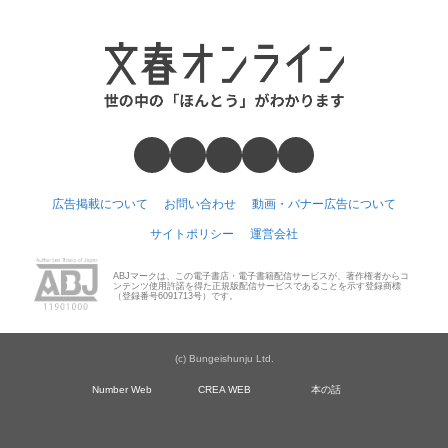
広告掲載について
お問い合わせ
動画・バナー広告について
サイトポリシー
運営会社
ABJマークは、この電子書店・電子書籍配信サービスが、著作権者からコ
ンテンツ使用許諾を得た正規版配信サービスであることを示す登録商標
（登録番号6091713号）です。
(c) Bungeishunju Ltd.
Number Web
CREA WEB
本の話