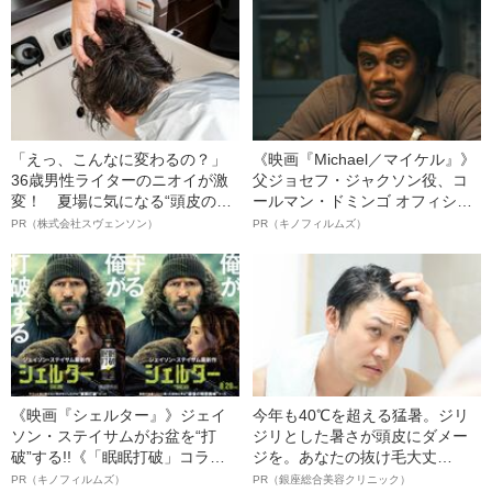
レーした“サッカー選手”が視覚障
明かす、“逆転の戦術”
害を負った“恐怖の瞬間”を明かす
「えっ、こんなに変わるの？」
《映画『Michael／マイケル』》
36歳男性ライターのニオイが激
父ジョセフ・ジャクソン役、コ
変！ 夏場に気になる“頭皮のニ
ールマン・ドミンゴ オフィシャ
オイ”や“ベタつき”を解消す
ルインタビュー“観客を魅了した
PR（株式会社スヴェンソン）
PR（キノフィルムズ）
る、“ウィッグのスペシャリス
名優、複雑な父親像への想いを
ト”が生み出した徹底ケアとは
語る”《日本興収70億円突破》
《映画『シェルター』》ジェイ
今年も40℃を超える猛暑。ジリ
ソン・ステイサムがお盆を“打
ジリとした暑さが頭皮にダメー
破”する!!《「眠眠打破」コラ
ジを。あなたの抜け毛大丈
ボ》
夫！？
PR（キノフィルムズ）
PR（銀座総合美容クリニック）