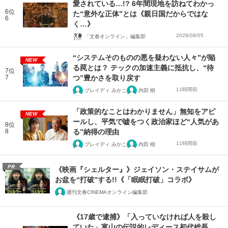
愛されている…!? 6年間現地を訪ねてわかっ
6位
た“意外な正体”とは《親日国だからではな
6
く…》
2026/08/05
「文春オンライン」編集部
“システムそのものの悪を疑わない人々”が陥
NEW
る罠とは？ テックの加速主義に抵抗し、“待
7位
7
つ”豊かさを取り戻す
11時間前
ブレイディ みかこ
内田 樹
「政策的なことはわかりません」無知をアピ
NEW
ールし、平気で嘘をつく政治家ほど“人気があ
8位
8
る”納得の理由
11時間前
ブレイディ みかこ
内田 樹
PR
《映画『シェルター』》ジェイソン・ステイサムが
お盆を“打破”する!!《「眠眠打破」コラボ》
週刊文春CINEMAオンライン編集部
《17歳で逮捕》「入っていなければ人を殺し
ていた」富山の伝説的レディース初代総長