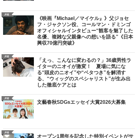
PR
《映画『Michael／マイケル』》父ジョセ
フ・ジャクソン役、コールマン・ドミンゴ
オフィシャルインタビュー“観客を魅了した
名優、複雑な父親像への想いを語る”《日本
興収70億円突破》
PR
「えっ、こんなに変わるの？」36歳男性ラ
イターのニオイが激変！ 夏場に気にな
る“頭皮のニオイ”や“ベタつき”を解消す
る、“ウィッグのスペシャリスト”が生み出
した徹底ケアとは
PR
文藝春秋SDGsエッセイ大賞2026大募集
PR
オープン1周年を記念した特別イベントがサ