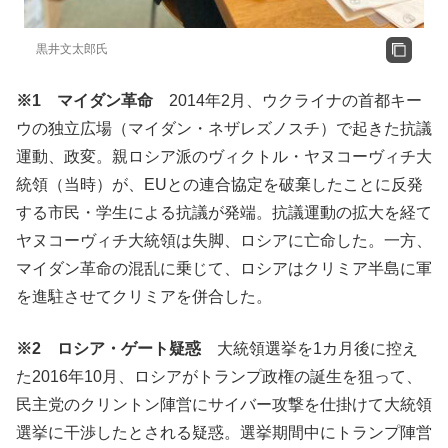
黒井文太郎氏
※1
マイダン革命
2014年2月、ウクライナの首都キー
ウの独立広場（マイダン・ネザレズノスチ）で起きた抗議
運動、政変。親ロシア派のヴィクトル・ヤヌコーヴィチ大
統領（当時）が、EUとの連合協定を破棄したことに反発
する市民・学生による抗議が発端。抗議運動の拡大を経て
ヤヌコーヴィチ大統領は失脚、ロシアに亡命した。一方、
マイダン革命の混乱に乗じて、ロシアはクリミア半島に軍
を進駐させてクリミアを併合した。
※2
ロシア・ゲート疑惑
大統領選挙を1カ月後に控え
た2016年10月、ロシアがトランプ政権の誕生を狙って、
民主党のクリントン陣営にサイバー攻撃を仕掛けて大統領
選挙に干渉したとされる疑惑。選挙期間中にトランプ陣営