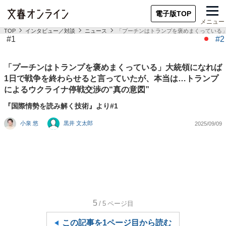
電子版TOP
メニュー
TOP
インタビュー／対談
ニュース
「プーチンはトランプを褒めまくっている」
#1
#2
「プーチンはトランプを褒めまくっている」大統領になれば
1日で戦争を終わらせると言っていたが、本当は…トランプ
によるウクライナ停戦交渉の“真の意図”
『国際情勢を読み解く技術』より#1
小泉 悠
黒井 文太郎
2025/09/09
5
/5
ページ目
この記事を1ページ目から読む