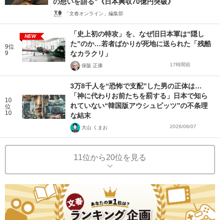
の想いを語る”《日本興収70億円突破》
「文春オンライン」編集部
「史上初の特攻」を、なぜ旧日本軍は“隠し
NEW
た”のか…若者ばかりが死地に送られた「残酷
9位
9
なカラクリ」
17時間前
保阪 正康
3万8千人を“恐怖で支配”した男の正体は…
「神に代わりお前たちを罰する」日本で知ら
10
れていない“韓国版アウシュビッツ”の不条理
位
10
な結末
2026/08/07
大山 くまお
11位から20位を見る