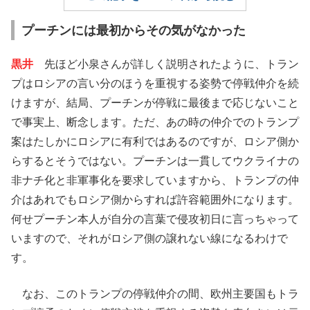
プーチンには最初からその気がなかった
黒井
先ほど小泉さんが詳しく説明されたように、トラン
プはロシアの言い分のほうを重視する姿勢で停戦仲介を続
けますが、結局、プーチンが停戦に最後まで応じないこと
で事実上、断念します。ただ、あの時の仲介でのトランプ
案はたしかにロシアに有利ではあるのですが、ロシア側か
らするとそうではない。プーチンは一貫してウクライナの
非ナチ化と非軍事化を要求していますから、トランプの仲
介はあれでもロシア側からすれば許容範囲外になります。
何せプーチン本人が自分の言葉で侵攻初日に言っちゃって
いますので、それがロシア側の譲れない線になるわけで
す。
なお、このトランプの停戦仲介の間、欧州主要国もトラ