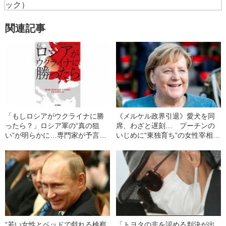
ック）
関連記事
「もしロシアがウクライナに勝
《メルケル政界引退》愛犬を同
ったら？」ロシア軍の“真の狙
席、わざと遅刻… プーチンの
い”が明らかに…専門家が予言す
いじめに“東独育ち”の女性宰相が
る“3年後のシナリオ”とは
放った“痛烈な”一言
“若い女性とベッドで戯れる検察
「トヨタの非を認める判決が出