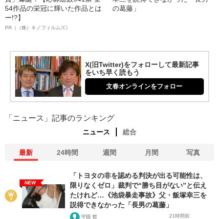
54作品の栄冠に輝いた作品とは
の葛藤」
ー!?】
PR（（株）キノフィルムズ）
X(旧Twitter)をフォローして最新記事
をいち早く読もう
文春オンラインをフォロー
「ニュース」記事のランキング
ニュース
総合
最新
24時間
週間
月間
写真
「トヨタの非を認める判決が出る可能性は、
NEW
限りなくゼロ」裁判で“勝ち目がない”と伝え
たけれど…《池袋暴走事故》父・飯塚幸三を
説得できなかった「長男の葛藤」
21時間前
守田 哲