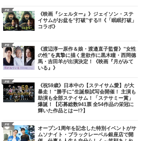
PR
《映画『シェルター』》ジェイソン・ステ
イサムがお盆を“打破”する!!《「眠眠打破」
コラボ》
PR
《渡辺淳一原作＆娘・渡邉直子監督》“女性
の性”を真摯に描く意欲作に黒木瞳・西岡德
馬・吉田羊が出演決定！《映画『月がみて
いる』》
PR
《祝59歳》日本中の【ステイサム愛】が大
暴走！ “勝手に”生誕祭試写会開催！ 主演も
助演も全部ステイサム！「ステサミー賞」
爆誕！【応募総数941票 全54作品の栄冠に
輝いた作品とはー!?】
PR
オープン1周年を記念した特別イベントがサ
ムソナイト・ブラックレーベル銀座店で開
催 仕事も人生も自分らしく～笑顔あふれ