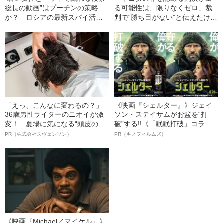
総長の動画”はプーチンの策略
る可能性は、限りなくゼロ」裁
か？ ロシアの最新スパイ活動
判で“勝ち目がない”と伝えたけれ
「コンプロマート工作」の実態
ど…《池袋暴走事故》父・飯塚
幸三を説得できなかった「長男
の葛藤」
「えっ、こんなに変わるの？」
《映画『シェルター』》ジェイ
36歳男性ライターのニオイが激
ソン・ステイサムがお盆を“打
変！ 夏場に気になる“頭皮のニ
破”する!!《「眠眠打破」コラ
オイ”や“ベタつき”を解消す
ボ》
PR（株式会社スヴェンソン）
PR（キノフィルムズ）
る、“ウィッグのスペシャリス
ト”が生み出した徹底ケアとは
《映画『Michael／マイケル』》