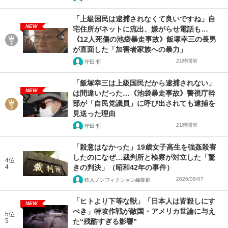
「上級国民は逮捕されなくて良いですね」自
NEW
宅住所がネットに流出、嫌がらせ電話も…
《12人死傷の池袋暴走事故》飯塚幸三の長男
が直面した「加害者家族への暴力」
21時間前
守田 哲
「飯塚幸三は上級国民だから逮捕されない」
NEW
は間違いだった…《池袋暴走事故》警視庁幹
部が「自民党議員」に呼び出されても逮捕を
見送った理由
21時間前
守田 哲
「殺意はなかった」19歳女子高生を強姦殺害
したのになぜ…裁判所と検察が対立した「驚
4位
4
きの判決」（昭和42年の事件）
2026/08/07
鉄人ノンフィクション編集部
「ヒトより下等な獣」「日本人は皆殺しにす
NEW
べき」特攻作戦が敵国・アメリカ世論に与え
5位
5
た“残酷すぎる影響”