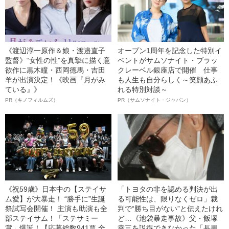
《渡辺淳一原作＆娘・渡邉直子
オープン1周年を記念した特別イ
監督》“女性の性”を真摯に描く意
ベントがサムソナイト・ブラッ
欲作に黒木瞳・西岡德馬・吉田
クレーベル銀座店で開催 仕事
羊が出演決定！《映画『月がみ
も人生も自分らしく～笑顔あふ
ている』》
れる特別対談～
PR（キノフィルムズ）
PR（サムソナイト・ジャパン）
《祝59歳》日本中の【ステイサ
「トヨタの非を認める判決が出
ム愛】が大暴走！ “勝手に”生誕
る可能性は、限りなくゼロ」裁
祭試写会開催！ 主演も助演も全
判で“勝ち目がない”と伝えたけれ
部ステイサム！「ステサミー
ど…《池袋暴走事故》父・飯塚
賞」爆誕！【応募総数941票 全
幸三を説得できなかった「長男