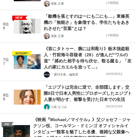
17時間前
保阪 正康
「敵機を落とすのは一にも二にも…」東條英
NEW
機の「無能さ」を象徴する、学生たちをあき
6位
6
れさせた“言葉”とは？
17時間前
保阪 正康
《首にタトゥー、腕には和彫り》栃木強盗殺
SCOOP!
人・竹前海斗容疑者（28）が進んだ“ワルの
7位
道”「揉めた相手を待ち伏せ、殴る蹴る」「友
7
人の家にカエルを放って…」
2026/05/22
「週刊文春」編集部
「エジプトは完全に逆で、全部隠します」交
際0日で日本人男性にプロポーズしたエジプト
8位
8
人妻が明かす、衝撃を受けた日本での生活
2023/12/16
小泉 なつみ
《映画『Michael／マイケル』》父ジョセフ・ジャ
PR
クソン役、コールマン・ドミンゴ オフィシャルイ
ンタビュー“観客を魅了した名優、複雑な父親像へ