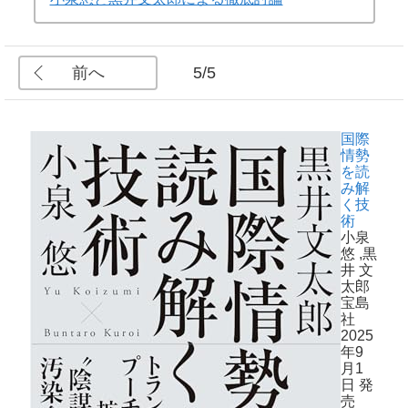
前へ
5/5
国際
情勢
を読
み解
く技
術
小泉
悠
,黒
井 文
太郎
宝島
社
2025
年9
月1
日 発
売