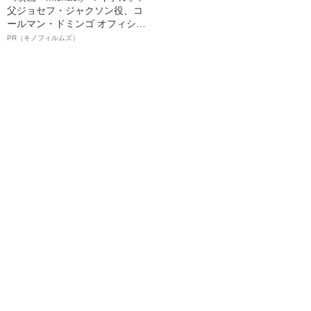
父ジョセフ・ジャクソン役、コ
ールマン・ドミンゴ オフィシャ
ルインタビュー“観客を魅了した
PR（キノフィルムズ）
名優、複雑な父親像への想いを
語る”《日本興収70億円突破》