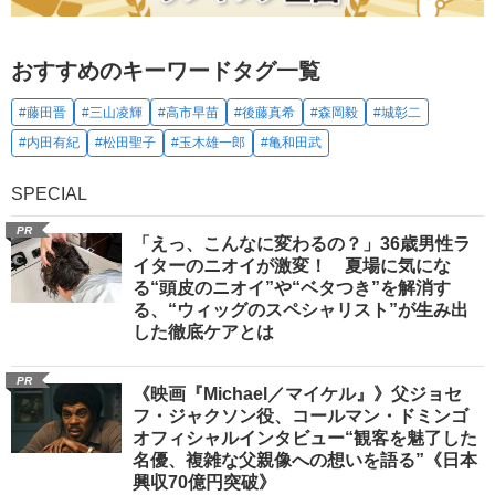
おすすめのキーワードタグ一覧
#藤田晋
#三山凌輝
#高市早苗
#後藤真希
#森岡毅
#城彰二
#内田有紀
#松田聖子
#玉木雄一郎
#亀和田武
SPECIAL
PR
「えっ、こんなに変わるの？」36歳男性ラ
イターのニオイが激変！ 夏場に気にな
る“頭皮のニオイ”や“ベタつき”を解消す
る、“ウィッグのスペシャリスト”が生み出
した徹底ケアとは
PR
《映画『Michael／マイケル』》父ジョセ
フ・ジャクソン役、コールマン・ドミンゴ
オフィシャルインタビュー“観客を魅了した
名優、複雑な父親像への想いを語る”《日本
興収70億円突破》