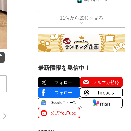
吉崎 エイジーニョ
11位から20位を見る
最新情報を発信中！
フォロー
メルマガ登録
フォロー
Googleニュース
公式YouTube