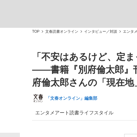
TOP
文春読書オンライン
インタビュー／対談
エンタ
「不安はあるけど、定ま
「敗因分析は一切聞かれなかった」侍ジャパン選
キングの誕生を、目撃せよ。
――書籍『別府倫太郎』
府倫太郎さんの「現在地
「文春オンライン」編集部
the Style
エンタメ
アート
読書
ライフスタイル
「目標達成できなかったからと言って…」サッ