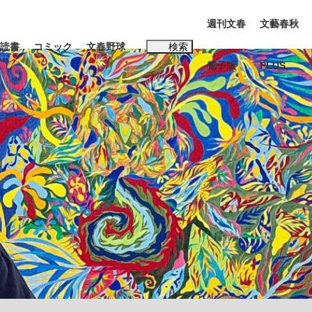
週刊文春
文藝春秋
読書
コミック
文春野球
検索
電子版
PLUS
インタビュー
読書
#松田聖子
む将棋
BC日本代表“敗戦”の真実 選手が明かす...