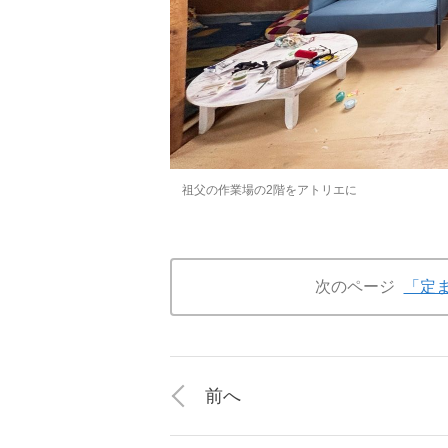
祖父の作業場の2階をアトリエに
次のページ
「定
前へ