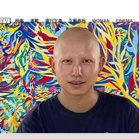
ゴリ
特集
連載
週刊文春
文藝春秋
WOMAN
CINEMA
キーワード入力
ス
エンタメ
ライフ
ビジネス
ーワードタグ一覧
山凌輝
#高市早苗
#後藤真希
#森岡毅
#城彰二
#内田有紀
観る将棋、読
#亀和田武
て明かした日本代表監督に...
「最悪の空気のまま解散」W