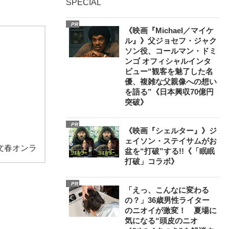
SPECIAL
PR
《映画『Michael／マイケ
ル』》父ジョセフ・ジャク
ソン役、コールマン・ドミ
ンゴ オフィシャルインタ
ビュー“観客を魅了した名
優、複雑な父親像への想い
を語る”《日本興収70億円
突破》
PR
《映画『シェルター』》ジ
ェイソン・ステイサムがお
文春オンラ
盆を“打破”する!!《「眠眠
打破」コラボ》
PR
「えっ、こんなに変わる
の？」36歳男性ライター
のニオイが激変！ 夏場に
気になる“頭皮のニオ