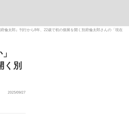
ない資産運用のすべて
府倫太郎』刊行から8年、22歳で初の個展を開く別府倫太郎さんの「現在
か」
が悲しい」『北の国から』倉本聰氏（91...
開く別
2025/09/27