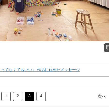
まってなくてもいい」 作品に込めたメッセージ
1
2
3
4
次へ