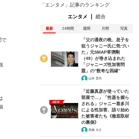
「エンタメ」記事のランキング
エンタメ
総合
最新
24時間
週間
月間
写真
「父の通夜の晩、息子を
間で
狙うジャニー氏に気づい
た」元SMAP草彅剛
（49）が巻き込まれた
「ジャニーズ性加害問
強
題」の“数奇な因縁”
山本 雲丹
「近藤真彦が使っていた
部屋で…」「性器を握ら
は
NEW
される」ジャニー喜多川
個
による性加害、語り始め
た被害者たち《徹底取材
の裏側》
髙橋 大介