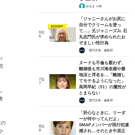
ゆるま 小林
「ジャニーさんがお尻に
自分でクリームを塗っ
SCOOP!
て…」元ジャニーズJr. 石
6位
6
丸志門氏が求められたお
ぞましい性行為
「週刊文春」編集部
っ
ヌードも不倫も厭わず、
言
離婚後も市川海老蔵や勝
地涼と浮名を…「離婚し
7位
てモテるようになった」
7
高岡早紀（51）の魔性が
し
とまらない
者
「週刊文春」編集部
「肝心なときに、リーダ
ーが何やってんだよ」
父の
SMAPメンバーが現行犯逮
8位
8
捕され…そのとき中居正
や