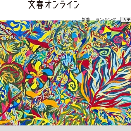
新着
ランキング
カテ
スクープ
ニュー
おすすめのキ
#藤田晋
#三
#玉木雄一郎
「90%は失敗する。でも…」本田圭佑が初め
終戦から81年