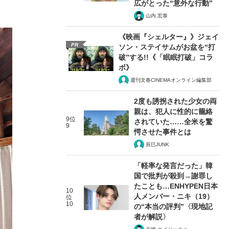
広がとった“意外な行動”
山内 宏泰
《映画『シェルター』》ジェイ
PR
ソン・ステイサムがお盆を“打
破”する!!《「眠眠打破」コラ
ボ》
週刊文春CINEMAオンライン編集部
2度も誘拐された少女の両
親は、犯人に性的に籠絡
9位
されていた……全米を驚
9
愕させた事件とは
辰巳JUNK
「軽率な発言だった」韓
国で批判が殺到→謝罪し
たことも…ENHYPEN日本
10
人メンバー・ニキ（19）
位
10
の“本当の評判”〈現地記
者が解説〉