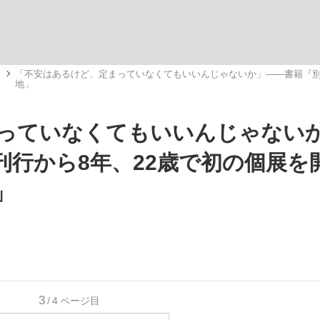
いまさら聞け
メ
「不安はあるけど、定まっていなくてもいいんじゃないか」――書籍『別
地」
っていなくてもいいんじゃない
手が証言した“NPB聞...
「クマが悪者扱いされているの
刊行から8年、22歳で初の個展を
」
もっと見る
3
/4
ページ目
カー日本代表・森保一監督...