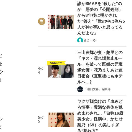
誰がSMAPを“殺した”の
か 悪夢の「公開処刑」
から8年後に明かされ
た“答え”「世の中は俺ら5
人が仲が悪いと思ってる
んだよな」
みきーる
三山凌輝が妻・趣里との
と
「キス・濡れ場禁止ルー
る
SCOOP!
ル」を破って既婚の元宝
4位
塚女優・花乃まりあと連
や
4
日密会《直撃後にもホテ
す
ルへ…》
「週刊文春」編集部
ヤクザ顔負けの「血みど
ろ情事」豊満な身体を舐
めまわされ…「自称16歳
5位
シ
美少女」怪演中、かたせ
5
梨乃（69）の美しすぎ
く
る“熟れ方”