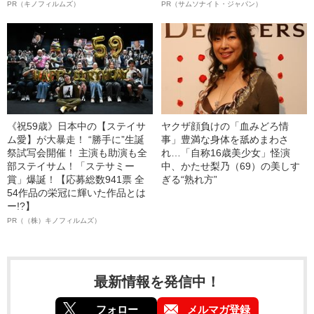
PR（キノフィルムズ）
PR（サムソナイト・ジャパン）
《祝59歳》日本中の【ステイサ
ヤクザ顔負けの「血みどろ情
ム愛】が大暴走！ “勝手に”生誕
事」豊満な身体を舐めまわさ
祭試写会開催！ 主演も助演も全
れ…「自称16歳美少女」怪演
部ステイサム！「ステサミー
中、かたせ梨乃（69）の美しす
賞」爆誕！【応募総数941票 全
ぎる“熟れ方”
54作品の栄冠に輝いた作品とは
ー!?】
PR（（株）キノフィルムズ）
最新情報を発信中！
フォロー
メルマガ登録