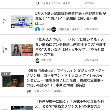
3時間前
「文春オンライン」編集部
1万人を診た認知症外来専門医・内野勝行氏が
直伝！“予防メシ”「認知症に良い食べ物
7位
7
は…」
2026/05/09
内野 勝行
「週刊文春」編集部
「飲み込んでない」「バケツに吐いてる」大
食い動画にアンチ殺到…体重46キロの“可愛す
8位
ぎる”大食い女子（24）が明かす、“やらせ疑
8
惑”への本音
2026/08/01
徳重 龍徳
《映画『Michael／マイケル』》父ジョセフ・ジャ
PR
クソン役、コールマン・ドミンゴ オフィシャルイ
ンタビュー“観客を魅了した名優、複雑な父親像へ
の想いを語る”《日本興収70億円突破》
「文春オンライン」編集部
「身体が勝手に動く」「意味不明な言葉を叫
ぶ」まるで“映画エクソシスト”の少女のよ