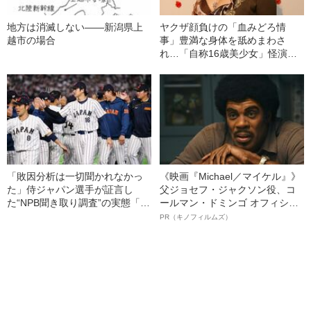
地方は消滅しない――新潟県上
ヤクザ顔負けの「血みどろ情
越市の場合
事」豊満な身体を舐めまわさ
れ…「自称16歳美少女」怪演
中、かたせ梨乃（69）の美しす
ぎる“熟れ方”
「敗因分析は一切聞かれなかっ
《映画『Michael／マイケル』》
た」侍ジャパン選手が証言し
父ジョセフ・ジャクソン役、コ
た“NPB聞き取り調査”の実態「選
ールマン・ドミンゴ オフィシャ
手から次期監督の要求は…」
ルインタビュー“観客を魅了した
PR（キノフィルムズ）
名優、複雑な父親像への想いを
語る”《日本興収70億円突破》