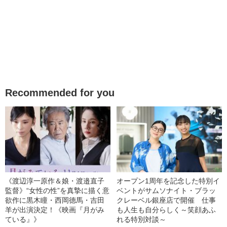
Recommended for you
《渡辺淳一原作＆娘・渡邉直子
オープン1周年を記念した特別イ
監督》“女性の性”を真摯に描く意
ベントがサムソナイト・ブラッ
欲作に黒木瞳・西岡德馬・吉田
クレーベル銀座店で開催 仕事
羊が出演決定！《映画『月がみ
も人生も自分らしく～笑顔あふ
ている』》
れる特別対談～