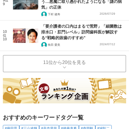
9位
う…悪魔に取り憑かれたようになる「謎の病
9
気」の正体
2026/07/29
下村 健寿
「要介護者の口内はまるで荒野」「細菌数は
10
排水口・肛門レベル」訪問歯科医が解説す
位
る“戦略的抜歯のすすめ”
10
2024/07/12
角田 愛美
11位から20位を見る
おすすめのキーワードタグ一覧
#藤田晋
#三山凌輝
#高市早苗
#後藤真希
#森岡毅
#城彰二