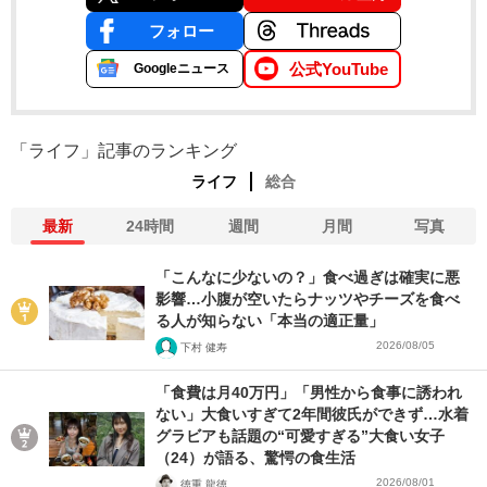
フォロー
公式YouTube
Googleニュース
「ライフ」記事のランキング
ライフ
総合
最新
24時間
週間
月間
写真
「こんなに少ないの？」食べ過ぎは確実に悪
影響…小腹が空いたらナッツやチーズを食べ
る人が知らない「本当の適正量」
2026/08/05
下村 健寿
「食費は月40万円」「男性から食事に誘われ
ない」大食いすぎて2年間彼氏ができず…水着
グラビアも話題の“可愛すぎる”大食い女子
（24）が語る、驚愕の食生活
2026/08/01
徳重 龍徳