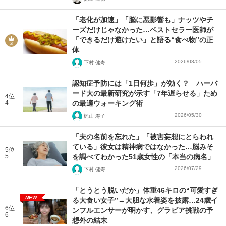
「老化が加速」「脳に悪影響も」ナッツやチ
ーズだけじゃなかった…ベストセラー医師が
「できるだけ避けたい」と語る“食べ物”の正
体
2026/08/05
下村 健寿
認知症予防には「1日何歩」が効く？ ハーバ
ード大の最新研究が示す「7年遅らせる」ため
4位
4
の最適ウォーキング術
2026/05/30
梶山 寿子
「夫の名前を忘れた」「被害妄想にとらわれ
ている」彼女は精神病ではなかった…脳みそ
5位
5
を調べてわかった51歳女性の「本当の病名」
2026/07/29
下村 健寿
「とうとう脱いだか」体重46キロの“可愛すぎ
NEW
る大食い女子”→大胆な水着姿を披露…24歳イ
6位
ンフルエンサーが明かす、グラビア挑戦の予
6
想外の結末