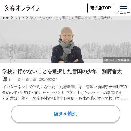
電子版TOP
メニュー
TOP
ライフ
学校に行かないことを選択した雪国の少年「別府倫太郎」
学校に行かないことを選択した雪国の少年「別府倫太
郎」
別府 倫太郎
2017/03/27
インターネットで評判になった「別府新聞」は、雪深い新潟県十日町市在
住の少年が3年ほど前にたったひとりで立ち上げたネット上の新聞です。
別府君は、幼くして全身性の脱毛症を発症、身体の毛がすべて抜けてしま
いました。また…
続きを読む