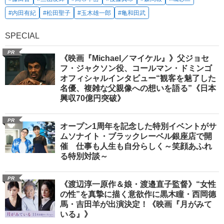
#内田有紀
#松田聖子
#玉木雄一郎
#亀和田武
SPECIAL
PR
《映画『Michael／マイケル』》父ジョセ
フ・ジャクソン役、コールマン・ドミンゴ
オフィシャルインタビュー“観客を魅了した
名優、複雑な父親像への想いを語る”《日本
興収70億円突破》
PR
オープン1周年を記念した特別イベントがサ
ムソナイト・ブラックレーベル銀座店で開
催 仕事も人生も自分らしく～笑顔あふれ
る特別対談～
PR
《渡辺淳一原作＆娘・渡邉直子監督》“女性
の性”を真摯に描く意欲作に黒木瞳・西岡德
馬・吉田羊が出演決定！《映画『月がみて
いる』》