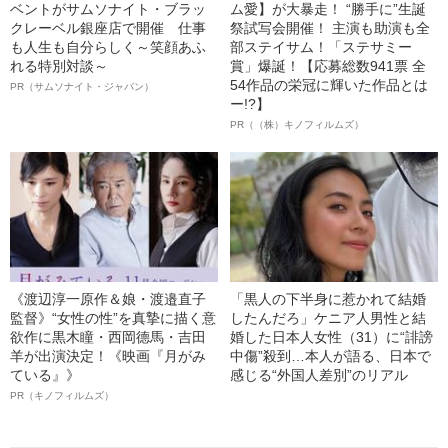
ベントがサムソナイト・ブラッ
ム愛】が大暴走！ “勝手に”生誕
クレーベル銀座店で開催 仕事
祭試写会開催！ 主演も助演も全
も人生も自分らしく～笑顔あふ
部ステイサム！「ステサミー
れる特別対談～
賞」爆誕！【応募総数941票 全
54作品の栄冠に輝いた作品とは
PR（サムソナイト・ジャパン）
ー!?】
PR（（株）キノフィルムズ）
《渡辺淳一原作＆娘・渡邉直子
「黒人の下半身に惹かれて結婚
監督》“女性の性”を真摯に描く意
したんだろ」ケニア人男性と結
欲作に黒木瞳・西岡德馬・吉田
婚した日本人女性（31）に“誹謗
羊が出演決定！《映画『月がみ
中傷”殺到…本人が語る、日本で
ている』》
感じる“外国人差別”のリアル
PR（キノフィルムズ）