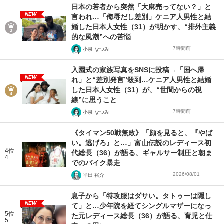
日本の若者から突然「大麻売ってない？」と
NEW
言われ…「侮辱だし差別」ケニア人男性と結
婚した日本人女性（31）が明かす、“排外主義
的な風潮”への苦悩
7時間前
小泉 なつみ
入園式の家族写真をSNSに投稿→「国へ帰
NEW
れ」と“差別発言”殺到…ケニア人男性と結婚
した日本人女性（31）が、“世間からの視
線”に思うこと
7時間前
小泉 なつみ
《タイマン50戦無敗》「顔を見ると、『やば
い。逃げろ』と…」富山伝説のレディース初
4位
代総長（36）が語る、ギャルサー制圧と朝ま
4
でのバイク暴走
2026/08/01
平田 裕介
息子から「特攻服はダサい。タトゥーは隠し
NEW
て」と…少年院を経てシングルマザーになっ
5位
た元レディース総長（36）が語る、育児と仕
5