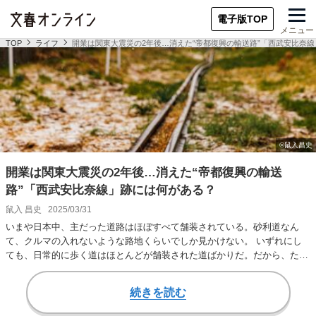
電子版TOP
メニュー
TOP
ライフ
開業は関東大震災の2年後…消えた“帝都復興の輸送路”「西武安比奈
開業は関東大震災の2年後…消えた“帝都復興の輸送
路”「西武安比奈線」跡には何がある？
鼠入 昌史
2025/03/31
いまや日本中、主だった道路はほぼすべて舗装されている。砂利道なん
て、クルマの入れないような路地くらいでしか見かけない。 いずれにし
ても、日常的に歩く道はほとんどが舗装された道ばかりだ。だから、たま
に砂利道を歩くハメ…
続きを読む