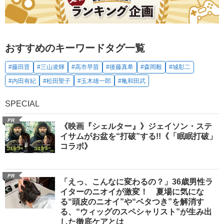
おすすめのキーワードタグ一覧
#藤田晋
#三山凌輝
#高市早苗
#後藤真希
#森岡毅
#城彰二
#内田有紀
#松田聖子
#玉木雄一郎
#亀和田武
SPECIAL
PR
《映画『シェルター』》ジェイソン・ステ
イサムがお盆を“打破”する!!《「眠眠打破」
コラボ》
PR
「えっ、こんなに変わるの？」36歳男性ラ
イターのニオイが激変！ 夏場に気にな
る“頭皮のニオイ”や“ベタつき”を解消す
る、“ウィッグのスペシャリスト”が生み出
した徹底ケアとは