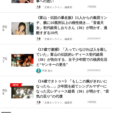
事への思い
7時間前
「文春オンライン」編集部
《富山・伝説の暴走族》11人からの集団リン
チ、腕に10箇所以上の根性焼き…「音速天
6位
女」初代総長しおりさん（36）が明かす、過
6
酷すぎる10代
2026/08/07
「文春オンライン」編集部
《17歳で逮捕》「入っていなければ人を殺し
ていた」富山の伝説的レディース初代総長
7位
（36）が告白する、女子少年院での独房生活
7
と“ヤンキーの更生”
2026/08/01
平田 裕介
《14歳でタトゥー》「もしこの腕がきれいに
NEW
なったら…」少年院を経てシングルマザーに
8位
なった元レディース総長（36）が明かす、“若
8
気の至り”の代償
7時間前
「文春オンライン」編集部