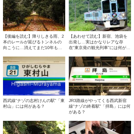
【後編を読む】降りしきる雨、2
【あわせて読む】新宿、池袋を
本のレールが延びるトンネルの
出発し…実はかなりレアな存
向こうに…消えてまだ10年も経
在“東京発の観光列車”には何があ
っていない廃線「西武安比奈
る？
線」跡で待っていた“行く末”
西武線“ナゾの志村けんの駅”「東
JR3路線がやってくる西武新宿
村山」には何がある？
線“ナゾの終着駅”「拝島」には何
がある？