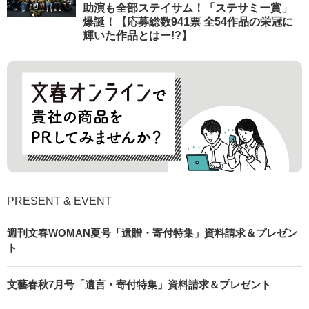
助演も全部ステイサム！「ステサミー賞」
爆誕！【応募総数941票 全54作品の栄冠に
輝いた作品とはー!?】
PRESENT & EVENT
週刊文春WOMAN夏号「遺贈・寄付特集」資料請求＆プレゼン
ト
文藝春秋7月号「遺言・寄付特集」資料請求＆プレゼント