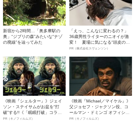
新宿から2時間…「奥多摩駅の
「えっ、こんなに変わるの？」
奥」“ジブリの森”みたいな“ナゾ
36歳男性ライターのニオイが激
の廃線”を辿ってみた
変！ 夏場に気になる“頭皮のニ
オイ”や“ベタつき”を解消す
PR（株式会社スヴェンソン）
る、“ウィッグのスペシャリス
ト”が生み出した徹底ケアとは
《映画『シェルター』》ジェイ
《映画『Michael／マイケル』》
ソン・ステイサムがお盆を“打
父ジョセフ・ジャクソン役、コ
破”する!!《「眠眠打破」コラ
ールマン・ドミンゴ オフィシャ
ボ》
ルインタビュー“観客を魅了した
PR（キノフィルムズ）
PR（キノフィルムズ）
名優、複雑な父親像への想いを
語る”《日本興収70億円突破》