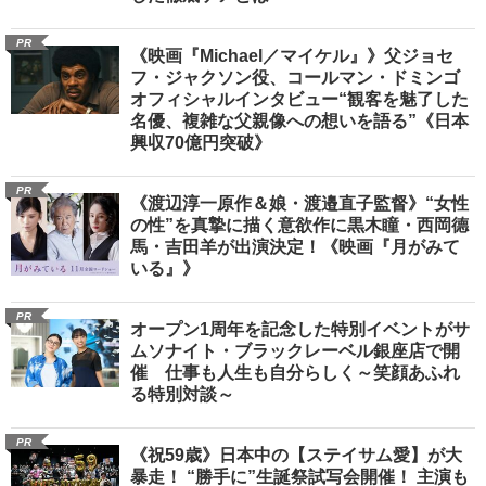
PR
《映画『Michael／マイケル』》父ジョセ
フ・ジャクソン役、コールマン・ドミンゴ
オフィシャルインタビュー“観客を魅了した
名優、複雑な父親像への想いを語る”《日本
興収70億円突破》
PR
《渡辺淳一原作＆娘・渡邉直子監督》“女性
の性”を真摯に描く意欲作に黒木瞳・西岡德
馬・吉田羊が出演決定！《映画『月がみて
いる』》
PR
オープン1周年を記念した特別イベントがサ
ムソナイト・ブラックレーベル銀座店で開
催 仕事も人生も自分らしく～笑顔あふれ
る特別対談～
PR
《祝59歳》日本中の【ステイサム愛】が大
暴走！ “勝手に”生誕祭試写会開催！ 主演も