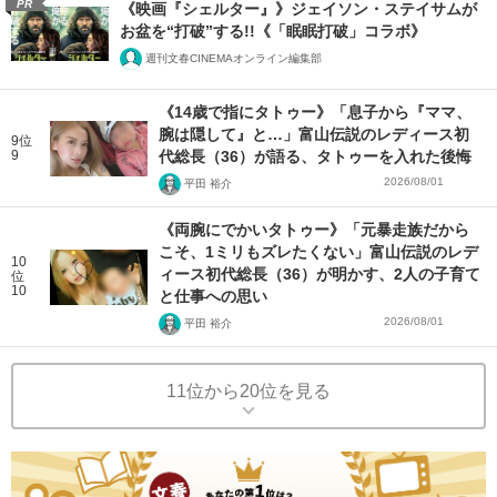
PR
《映画『シェルター』》ジェイソン・ステイサムが
お盆を“打破”する!!《「眠眠打破」コラボ》
週刊文春CINEMAオンライン編集部
《14歳で指にタトゥー》「息子から『ママ、
腕は隠して』と…」富山伝説のレディース初
9位
9
代総長（36）が語る、タトゥーを入れた後悔
2026/08/01
平田 裕介
《両腕にでかいタトゥー》「元暴走族だから
こそ、1ミリもズレたくない」富山伝説のレデ
10
ィース初代総長（36）が明かす、2人の子育て
位
10
と仕事への思い
2026/08/01
平田 裕介
11位から20位を見る