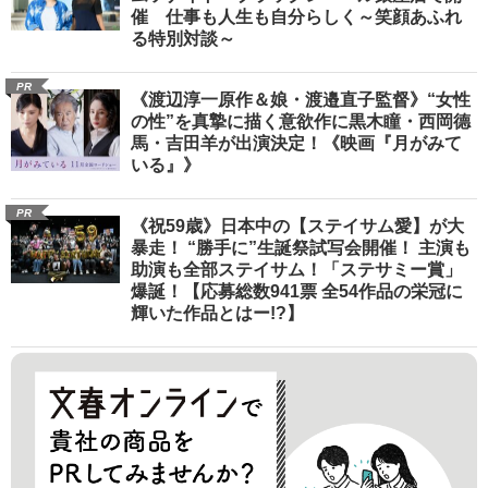
催 仕事も人生も自分らしく～笑顔あふれ
る特別対談～
PR
《渡辺淳一原作＆娘・渡邉直子監督》“女性
の性”を真摯に描く意欲作に黒木瞳・西岡德
馬・吉田羊が出演決定！《映画『月がみて
いる』》
PR
《祝59歳》日本中の【ステイサム愛】が大
暴走！ “勝手に”生誕祭試写会開催！ 主演も
助演も全部ステイサム！「ステサミー賞」
爆誕！【応募総数941票 全54作品の栄冠に
輝いた作品とはー!?】