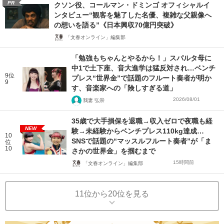
PR
クソン役、コールマン・ドミンゴ オフィシャルイ
ンタビュー“観客を魅了した名優、複雑な父親像へ
の想いを語る”《日本興収70億円突破》
「文春オンライン」編集部
「勉強もちゃんとやるから！」スパルタ母に
中1で土下座、音大進学は猛反対され…ベンチ
9位
プレス“世界金”で話題のフルート奏者が明か
9
す、音楽家への「険しすぎる道」
2026/08/01
我妻 弘崇
35歳で大手損保を退職→収入ゼロで夜職も経
NEW
験→未経験からベンチプレス110kg達成…
10
SNSで話題の“マッスルフルート奏者”が「ま
位
10
さかの世界金」を掴むまで
15時間前
「文春オンライン」編集部
11位から20位を見る