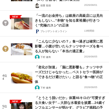
2026/08/01
徳重 龍徳
「一流のお金持ち」は銀座の高級店には見向
NEW
きもしない…“本物”を知る富裕層が行きつ
く“究極のスシ”の正体
13時間前
プレジデントオンライン
「こんなに少ないの？」食べ過ぎは確実に悪
影響…小腹が空いたらナッツやチーズを食べ
る人が知らない「本当の適正量」
2026/08/05
下村 健寿
「老化が加速」「脳に悪影響も」ナッツやチ
ーズだけじゃなかった…ベストセラー医師が
4位
「できるだけ避けたい」と語る“食べ物”の正
4
体
2026/08/05
下村 健寿
「とうとう脱いだか」体重46キロの“可愛すぎ
NEW
る大食い女子”→大胆な水着姿を披露…24歳イ
5位
ンフルエンサーが明かす、グラビア挑戦の予