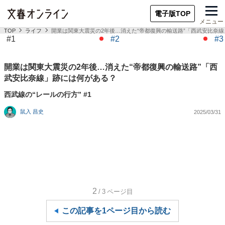
電子版TOP
メニュー
TOP
ライフ
開業は関東大震災の2年後…消えた“帝都復興の輸送路”「西武安比奈
#1
#2
#3
開業は関東大震災の2年後…消えた“帝都復興の輸送路”「西
武安比奈線」跡には何がある？
西武線の“レールの行方” #1
鼠入 昌史
2025/03/31
2
/3
ページ目
この記事を1ページ目から読む