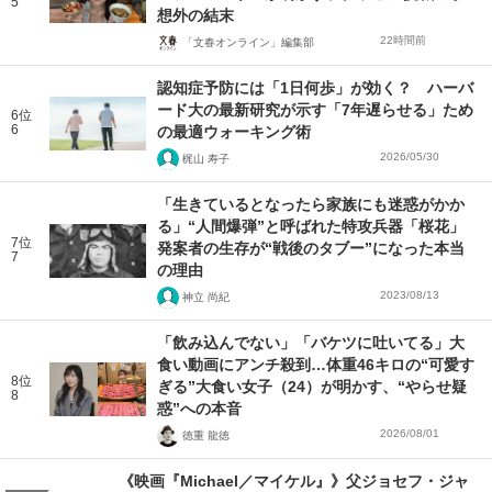
5
想外の結末
22時間前
「文春オンライン」編集部
認知症予防には「1日何歩」が効く？ ハーバ
ード大の最新研究が示す「7年遅らせる」ため
6位
6
の最適ウォーキング術
2026/05/30
梶山 寿子
「生きているとなったら家族にも迷惑がかか
る」“人間爆弾”と呼ばれた特攻兵器「桜花」
7位
発案者の生存が“戦後のタブー”になった本当
7
の理由
2023/08/13
神立 尚紀
「飲み込んでない」「バケツに吐いてる」大
食い動画にアンチ殺到…体重46キロの“可愛す
8位
ぎる”大食い女子（24）が明かす、“やらせ疑
8
惑”への本音
2026/08/01
徳重 龍徳
《映画『Michael／マイケル』》父ジョセフ・ジャ