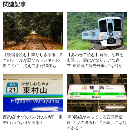
関連記事
【後編を読む】降りしきる雨、2
【あわせて読む】新宿、池袋を
本のレールが延びるトンネルの
出発し…実はかなりレアな存
向こうに…消えてまだ10年も経
在“東京発の観光列車”には何があ
っていない廃線「西武安比奈
る？
線」跡で待っていた“行く末”
西武線“ナゾの志村けんの駅”「東
JR3路線がやってくる西武新宿
村山」には何がある？
線“ナゾの終着駅”「拝島」には何
がある？