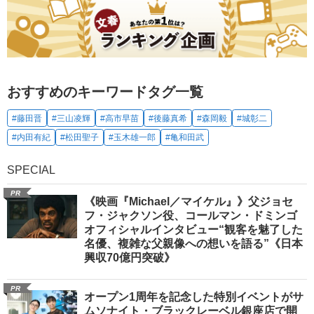
おすすめのキーワードタグ一覧
#藤田晋
#三山凌輝
#高市早苗
#後藤真希
#森岡毅
#城彰二
#内田有紀
#松田聖子
#玉木雄一郎
#亀和田武
SPECIAL
PR
《映画『Michael／マイケル』》父ジョセ
フ・ジャクソン役、コールマン・ドミンゴ
オフィシャルインタビュー“観客を魅了した
名優、複雑な父親像への想いを語る”《日本
興収70億円突破》
PR
オープン1周年を記念した特別イベントがサ
ムソナイト・ブラックレーベル銀座店で開