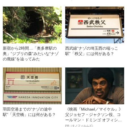
新宿から2時間…「奥多摩駅の
西武線“ナゾの埼玉西の端っこ
奥」“ジブリの森”みたいな“ナゾ
駅”「秩父」には何がある？
の廃線”を辿ってみた
羽田空港までの“ナゾの途中
《映画『Michael／マイケル』》
駅”「天空橋」には何がある？
父ジョセフ・ジャクソン役、コ
ールマン・ドミンゴ オフィシャ
ルインタビュー“観客を魅了した
PR（キノフィルムズ）