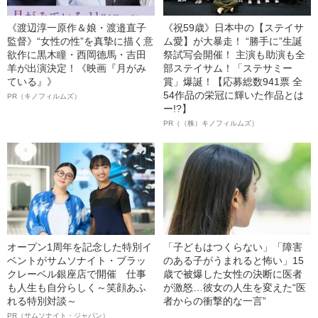
《渡辺淳一原作＆娘・渡邉直子
《祝59歳》日本中の【ステイサ
監督》“女性の性”を真摯に描く意
ム愛】が大暴走！ “勝手に”生誕
欲作に黒木瞳・西岡德馬・吉田
祭試写会開催！ 主演も助演も全
羊が出演決定！《映画『月がみ
部ステイサム！「ステサミー
ている』》
賞」爆誕！【応募総数941票 全
54作品の栄冠に輝いた作品とは
PR（キノフィルムズ）
ー!?】
PR（（株）キノフィルムズ）
オープン1周年を記念した特別イ
「子どもはつくらない」「障害
ベントがサムソナイト・ブラッ
のある子がうまれると怖い」15
クレーベル銀座店で開催 仕事
歳で被爆した女性の決断に医者
も人生も自分らしく～笑顔あふ
が激怒…彼女の人生を変えた“医
れる特別対談～
者からの衝撃的な一言”
PR（サムソナイト・ジャパン）