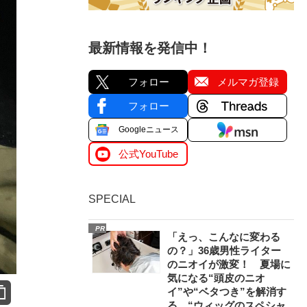
最新情報を発信中！
フォロー
メルマガ登録
フォロー
Googleニュース
公式YouTube
SPECIAL
PR
「えっ、こんなに変わる
の？」36歳男性ライター
のニオイが激変！ 夏場に
気になる“頭皮のニオ
イ”や“ベタつき”を解消す
る、“ウィッグのスペシャ