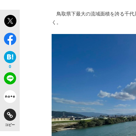
鳥取県下最大の流域面積を誇る千代
く。
0
コピー