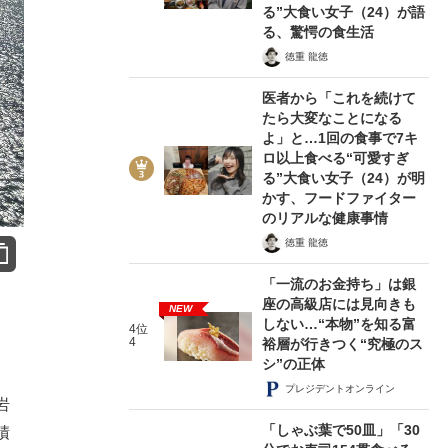
る”大食い女子（24）が語
る、驚愕の食生活
徳重 龍徳
医者から「これを続けて
たら大変なことになる
よ」と…1回の食事で7キ
ロ以上食べる“可愛すぎ
る”大食い女子（24）が明
かす、フードファイター
のリアルな健康事情
徳重 龍徳
「一流のお金持ち」は銀
座の高級店には見向きも
NEW
しない…“本物”を知る富
4位
4
裕層が行きつく“究極のス
シ”の正体
プレジデントオンライン
岩
「しゃぶ葉で50皿」「30
積