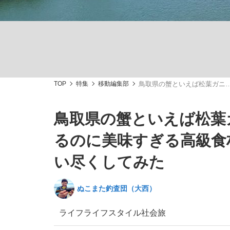
TOP
特集
移動編集部
鳥取県の蟹といえば松葉ガニ…
「敗因分析は一切聞かれなかった」侍ジャパン選
キングの誕生を、目撃せよ。
鳥取県の蟹といえば松葉
るのに美味すぎる高級食
い尽くしてみた
the Style
ぬこまた釣査団（大西）
ライフ
ライフスタイル
社会
旅
「目標達成できなかったからと言って…」サッ