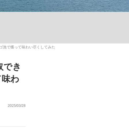
ない資産運用のすべて
カゴ漁で獲って味わい尽くしてみた
が悲しい」『北の国から』倉本聰氏（91...
取でき
て味わ
2025/03/28