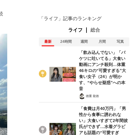
続
「ライフ」記事のランキング
ライフ
総合
最新
24時間
週間
月間
写真
「飲み込んでない」「バ
ケツに吐いてる」大食い
動画にアンチ殺到…体重
46キロの“可愛すぎる”大
食い女子（24）が明か
す、“やらせ疑惑”への本
音
徳重 龍徳
「食費は月40万円」「男
性から食事に誘われな
い」大食いすぎて2年間彼
氏ができず…水着グラビ
アも話題の“可愛すぎ