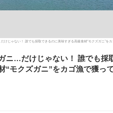
いまさら聞け
だけじゃない！ 誰でも採取できるのに美味すぎる高級食材“モクズガニ”を
手が証言した“NPB聞...
「クマが悪者扱いされているの
ガニ…だけじゃない！ 誰でも採
材“モクズガニ”をカゴ漁で獲っ
もっと見る
カー日本代表・森保一監督...