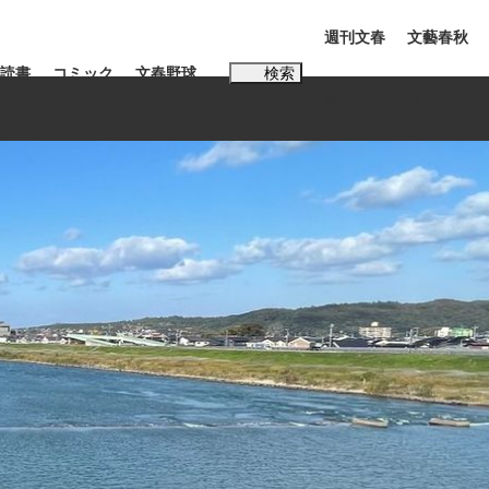
週刊文春
文藝春秋
読書
コミック
文春野球
検索
電子版
PLUS
インタビュー
読書
#玉木雄一郎
む将棋
BC日本代表“敗戦”の真実 選手が明かす...