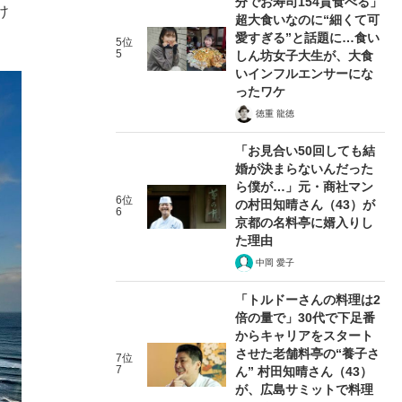
分でお寿司154貫食べる」
け
超大食いなのに“細くて可
愛すぎる”と話題に…食い
5位
5
しん坊女子大生が、大食
いインフルエンサーにな
ったワケ
徳重 龍徳
「お見合い50回しても結
婚が決まらないんだった
ら僕が…」元・商社マン
6位
の村田知晴さん（43）が
6
京都の名料亭に婿入りし
た理由
中岡 愛子
「トルドーさんの料理は2
倍の量で」30代で下足番
からキャリアをスタート
させた老舗料亭の“養子さ
7位
7
ん” 村田知晴さん（43）
が、広島サミットで料理