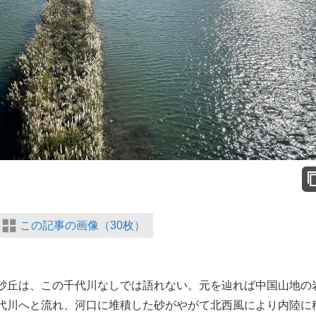
この記事の画像（30枚）
砂丘は、この千代川なしでは語れない。元を辿れば中国山地の
代川へと流れ、河口に堆積した砂がやがて北西風により内陸に