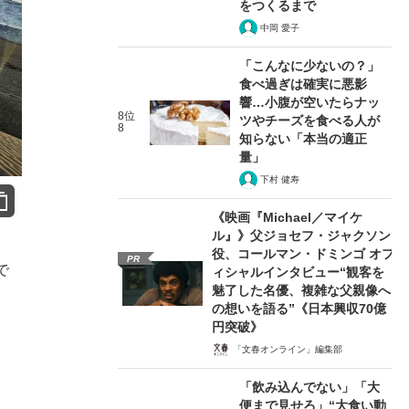
をつくるまで
中岡 愛子
「こんなに少ないの？」
食べ過ぎは確実に悪影
響…小腹が空いたらナッ
8位
ツやチーズを食べる人が
8
知らない「本当の適正
量」
下村 健寿
《映画『Michael／マイケ
ル』》父ジョセフ・ジャクソン
役、コールマン・ドミンゴ オフ
PR
で
ィシャルインタビュー“観客を
魅了した名優、複雑な父親像へ
の想いを語る”《日本興収70億
円突破》
「文春オンライン」編集部
「飲み込んでない」「大
便まで見せろ」“大食い動