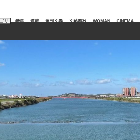
ゴリ
特集
連載
週刊文春
文藝春秋
WOMAN
CINEMA
キーワード入力
ス
エンタメ
ライフ
ビジネス
ーワードタグ一覧
山凌輝
#高市早苗
#後藤真希
#森岡毅
#城彰二
#松田聖子
観る将棋、読
池上彰
て明かした日本代表監督に...
「最悪の空気のまま解散」W