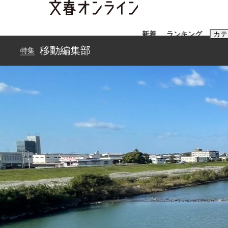
新着
ランキング
カテ
移動編集部
特集
スクープ
ニュー
おすすめのキ
#藤田晋
#三
#亀和田武
#
「90%は失敗する。でも…」本田圭佑が初め
終戦から81年