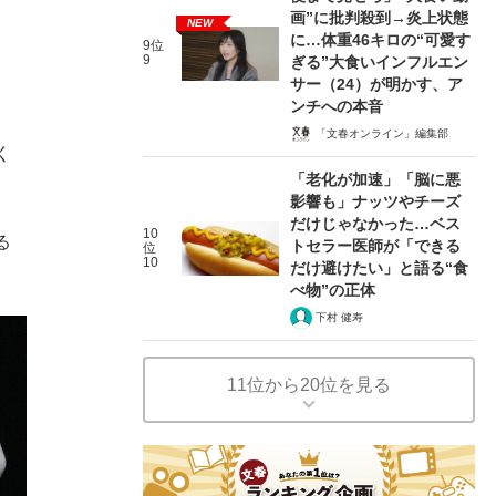
画”に批判殺到→炎上状態
NEW
に…体重46キロの“可愛す
9位
9
ぎる”大食いインフルエン
サー（24）が明かす、ア
ンチへの本音
「文春オンライン」編集部
く
「老化が加速」「脳に悪
影響も」ナッツやチーズ
だけじゃなかった…ベス
10
る
トセラー医師が「できる
位
10
だけ避けたい」と語る“食
べ物”の正体
下村 健寿
11位から20位を見る