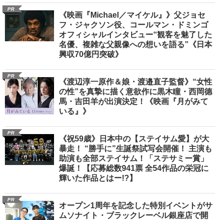
PR
《映画『Michael／マイケル』》父ジョセ
フ・ジャクソン役、コールマン・ドミンゴ
オフィシャルインタビュー“観客を魅了した
名優、複雑な父親像への想いを語る”《日本
興収70億円突破》
PR
《渡辺淳一原作＆娘・渡邉直子監督》“女性
の性”を真摯に描く意欲作に黒木瞳・西岡德
馬・吉田羊が出演決定！《映画『月がみて
いる』》
PR
《祝59歳》日本中の【ステイサム愛】が大
暴走！ “勝手に”生誕祭試写会開催！ 主演も
助演も全部ステイサム！「ステサミー賞」
爆誕！【応募総数941票 全54作品の栄冠に
輝いた作品とはー!?】
PR
オープン1周年を記念した特別イベントがサ
ムソナイト・ブラックレーベル銀座店で開