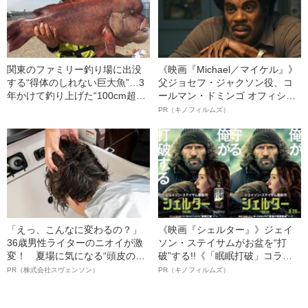
関東のファミリー釣り場に出没
《映画『Michael／マイケル』》
する“得体のしれない巨大魚”…3
父ジョセフ・ジャクソン役、コ
年かけて釣り上げた“100cm超え
ールマン・ドミンゴ オフィシャ
魚種”狙いの「リアル・海のぬし
ルインタビュー“観客を魅了した
PR（キノフィルムズ）
釣り」を徹底レポート！
名優、複雑な父親像への想いを
語る”《日本興収70億円突破》
「えっ、こんなに変わるの？」
《映画『シェルター』》ジェイ
36歳男性ライターのニオイが激
ソン・ステイサムがお盆を“打
変！ 夏場に気になる“頭皮のニ
破”する!!《「眠眠打破」コラ
オイ”や“ベタつき”を解消す
ボ》
PR（株式会社スヴェンソン）
PR（キノフィルムズ）
る、“ウィッグのスペシャリス
ト”が生み出した徹底ケアとは