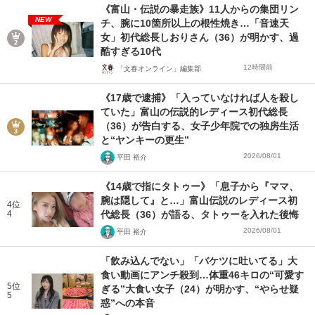
《富山・伝説の暴走族》11人からの集団リン
NEW
チ、腕に10箇所以上の根性焼き…「音速天
女」初代総長しおりさん（36）が明かす、過
酷すぎる10代
12時間前
「文春オンライン」編集部
《17歳で逮捕》「入っていなければ人を殺し
ていた」富山の伝説的レディース初代総長
（36）が告白する、女子少年院での独房生活
と“ヤンキーの更生”
2026/08/01
平田 裕介
《14歳で指にタトゥー》「息子から『ママ、
腕は隠して』と…」富山伝説のレディース初
4位
4
代総長（36）が語る、タトゥーを入れた後悔
2026/08/01
平田 裕介
「飲み込んでない」「バケツに吐いてる」大
食い動画にアンチ殺到…体重46キロの“可愛す
5位
ぎる”大食い女子（24）が明かす、“やらせ疑
5
惑”への本音