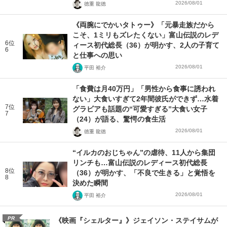
2026/08/01
徳重 龍徳
《両腕にでかいタトゥー》「元暴走族だから
こそ、1ミリもズレたくない」富山伝説のレデ
6位
ィース初代総長（36）が明かす、2人の子育て
6
と仕事への思い
2026/08/01
平田 裕介
「食費は月40万円」「男性から食事に誘われ
ない」大食いすぎて2年間彼氏ができず…水着
7位
グラビアも話題の“可愛すぎる”大食い女子
7
（24）が語る、驚愕の食生活
2026/08/01
徳重 龍徳
“イルカのおじちゃん”の虐待、11人から集団
リンチも…富山伝説のレディース初代総長
8位
（36）が明かす、「不良で生きる」と覚悟を
8
決めた瞬間
2026/08/01
平田 裕介
PR
《映画『シェルター』》ジェイソン・ステイサムが