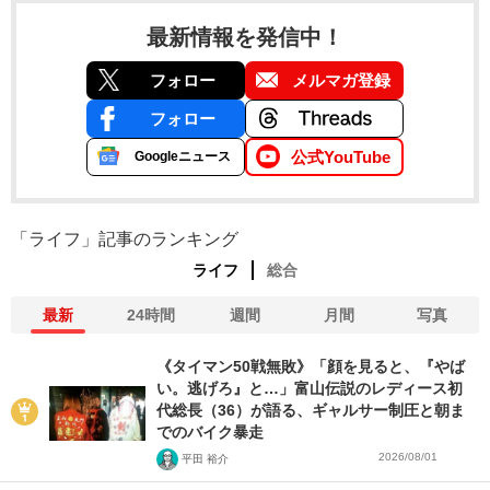
最新情報を発信中！
フォロー
メルマガ登録
フォロー
公式YouTube
Googleニュース
「ライフ」記事のランキング
ライフ
総合
最新
24時間
週間
月間
写真
《タイマン50戦無敗》「顔を見ると、『やば
い。逃げろ』と…」富山伝説のレディース初
代総長（36）が語る、ギャルサー制圧と朝ま
でのバイク暴走
2026/08/01
平田 裕介