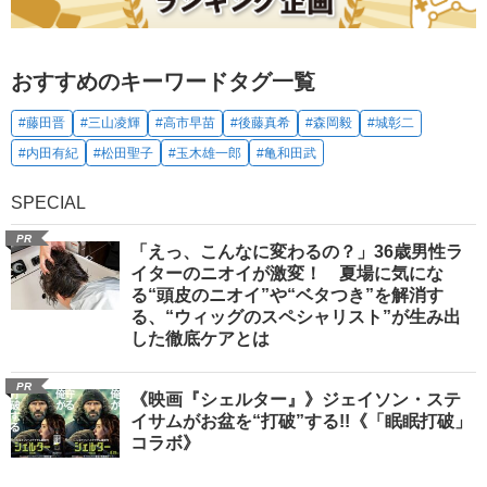
おすすめのキーワードタグ一覧
#藤田晋
#三山凌輝
#高市早苗
#後藤真希
#森岡毅
#城彰二
#内田有紀
#松田聖子
#玉木雄一郎
#亀和田武
SPECIAL
PR
「えっ、こんなに変わるの？」36歳男性ラ
イターのニオイが激変！ 夏場に気にな
る“頭皮のニオイ”や“ベタつき”を解消す
る、“ウィッグのスペシャリスト”が生み出
した徹底ケアとは
PR
《映画『シェルター』》ジェイソン・ステ
イサムがお盆を“打破”する!!《「眠眠打破」
コラボ》