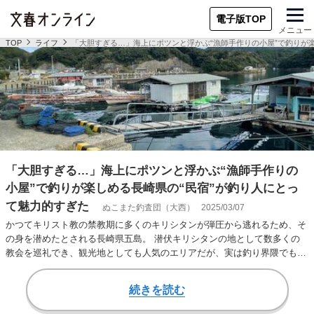
電子版TOP
メニュー
TOP
ライフ
「大胆すぎる…」海上にポツンと浮かぶ“漁師手作りの小屋”で釣りが
「大胆すぎる…」海上にポツンと浮かぶ“漁師手作りの
小屋”で釣りが楽しめる長崎県の“民宿”が釣り人にとっ
て魅力的すぎた
ぬこまた釣査団（大西）
2025/03/07
かつてキリスト教の禁教期に多くのキリシタンが弾圧から逃れるため、そ
の身を潜めたとされる長崎県五島。 潜伏キリシタンの地として数多くの
教会を巡礼でき、観光地としても人気のエリアだが、実は釣り界隈でも、
五島は「聖地」と…
続きを読む