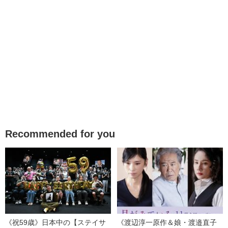
Recommended for you
《祝59歳》日本中の【ステイサ
《渡辺淳一原作＆娘・渡邉直子