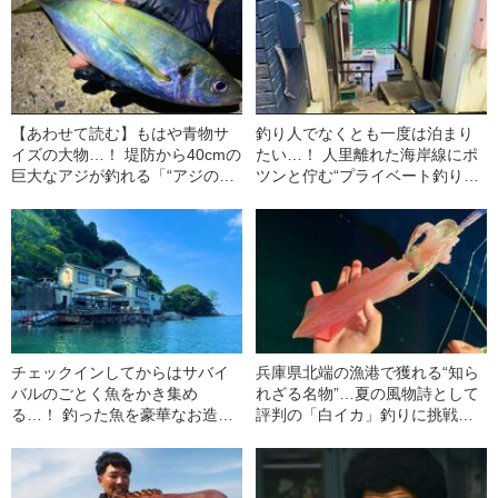
【あわせて読む】もはや青物サ
釣り人でなくとも一度は泊まり
イズの大物…！ 堤防から40cmの
たい…！ 人里離れた海岸線にポ
巨大なアジが釣れる「“アジの楽
ツンと佇む“プライベート釣り場
園”上五島」が異次元すぎました
併設民宿”がすごすぎた
チェックインしてからはサバイ
兵庫県北端の漁港で獲れる“知ら
バルのごとく魚をかき集め
れざる名物”…夏の風物詩として
る…！ 釣った魚を豪華なお造り
評判の「白イカ」釣りに挑戦し
にしてもらえる民宿「みたはま
てみると“まさかの釣果”が！
荘」の“ヤバすぎる魅力”