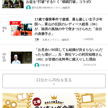
お盆を“打破”する!!《「眠眠打破」コラボ》
週刊文春CINEMAオンライン編集部
17歳で傷害事件で逮捕、最も厳しい女子少年
NEW
院へ…富山の伝説のレディース総長（36）
9位
が、独房の孤独の中で突きつけられた「自分
9
の身勝手さ」
12時間前
「文春オンライン」編集部
「お見合い50回しても結婚が決まらないんだ
10
ったら僕が…」元・商社マンの村田知晴さん
位
（43）が京都の名料亭に婿入りした理由
10
2024/11/16
中岡 愛子
11位から20位を見る