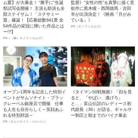
ム愛】が大暴走！ “勝手に”生誕
監督》“女性の性”を真摯に描く意
祭試写会開催！ 主演も助演も全
欲作に黒木瞳・西岡德馬・吉田
部ステイサム！「ステサミー
羊が出演決定！《映画『月がみ
賞」爆誕！【応募総数941票 全
ている』》
54作品の栄冠に輝いた作品とは
PR（キノフィルムズ）
ー!?】
PR（（株）キノフィルムズ）
オープン1周年を記念した特別イ
《タイマン50戦無敗》「顔を見
ベントがサムソナイト・ブラッ
ると、『やばい。逃げろ』
クレーベル銀座店で開催 仕事
と…」富山伝説のレディース初
も人生も自分らしく～笑顔あふ
代総長（36）が語る、ギャルサ
れる特別対談～
ー制圧と朝までのバイク暴走
PR（サムソナイト・ジャパン）