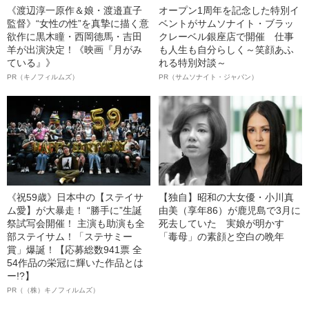
《渡辺淳一原作＆娘・渡邉直子
オープン1周年を記念した特別イ
監督》“女性の性”を真摯に描く意
ベントがサムソナイト・ブラッ
欲作に黒木瞳・西岡德馬・吉田
クレーベル銀座店で開催 仕事
羊が出演決定！《映画『月がみ
も人生も自分らしく～笑顔あふ
ている』》
れる特別対談～
PR（キノフィルムズ）
PR（サムソナイト・ジャパン）
《祝59歳》日本中の【ステイサ
【独自】昭和の大女優・小川真
ム愛】が大暴走！ “勝手に”生誕
由美（享年86）が鹿児島で3月に
祭試写会開催！ 主演も助演も全
死去していた 実娘が明かす
部ステイサム！「ステサミー
「毒母」の素顔と空白の晩年
賞」爆誕！【応募総数941票 全
54作品の栄冠に輝いた作品とは
ー!?】
PR（（株）キノフィルムズ）