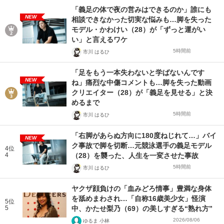
「義足の体で夜の営みはできるのか」誰にも
NEW
相談できなかった切実な悩みも…脚を失った
モデル・かわけい（28）が「ずっと運がい
い」と言えるワケ
5時間前
市川 はるひ
「足をもう一本失わないと学ばないんです
NEW
ね」痛烈な中傷コメントも…脚を失った動画
クリエイター（28）が「義足を見せる」と決
めるまで
5時間前
市川 はるひ
「右脚があらぬ方向に180度ねじれて…」バイ
NEW
ク事故で脚を切断…元競泳選手の義足モデル
4位
4
（28）を襲った、人生を一変させた事故
5時間前
市川 はるひ
ヤクザ顔負けの「血みどろ情事」豊満な身体
を舐めまわされ…「自称16歳美少女」怪演
5位
5
中、かたせ梨乃（69）の美しすぎる“熟れ方”
2026/08/06
ゆるま 小林