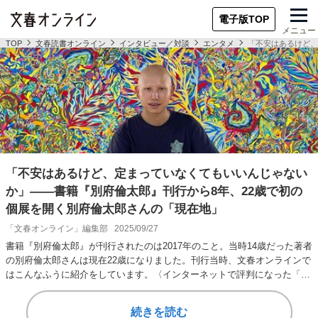
電子版TOP
メニュー
TOP
文春読書オンライン
インタビュー／対談
エンタメ
「不安はあるけど、
「不安はあるけど、定まっていなくてもいいんじゃない
か」――書籍『別府倫太郎』刊行から8年、22歳で初の
個展を開く別府倫太郎さんの「現在地」
「文春オンライン」編集部
2025/09/27
書籍『別府倫太郎』が刊行されたのは2017年のこと。当時14歳だった著者
の別府倫太郎さんは現在22歳になりました。刊行当時、文春オンラインで
はこんなふうに紹介をしています。〈インターネットで評判になった「別
府新聞」…
続きを読む