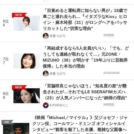
「目覚めると運転席に知らない男が」18歳で
NEW
車ごと連れ去られ…『イタズラなKiss』ヒロ
6位
イン・麻木玲那（31）がロングヘアをバッサ
6
リカットした“切実な理由”
5時間前
佐藤 ちひろ
「再結成するなら5人全員がいい」「でも、ど
うしても連絡が取れなくて…」元ZONE・
7位
MIZUHO（38）が明かす「19年ぶりに芸能界
7
復帰」した本当の理由
2026/08/08
佐藤 ちひろ
「宮脇咲良じゃないほう」“知名度の差”が懸
NEW
念されたが…それでもLE SSERAFIMカズハ
8位
8
（23）が人気メンバーになった“納得の理由”
9時間前
K-POPゆりこ
《映画『Michael／マイケル』》父ジョセフ・ジャ
PR
クソン役、コールマン・ドミンゴ オフィシャルイ
ンタビュー“観客を魅了した名優、複雑な父親像へ