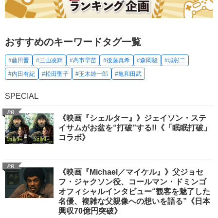
おすすめのキーワードタグ一覧
#藤田晋
#三山凌輝
#高市早苗
#後藤真希
#森岡毅
#城彰二
#内田有紀
#松田聖子
#玉木雄一郎
#亀和田武
SPECIAL
PR
《映画『シェルター』》ジェイソン・ステ
イサムがお盆を“打破”する!!《「眠眠打破」
コラボ》
PR
《映画『Michael／マイケル』》父ジョセ
フ・ジャクソン役、コールマン・ドミンゴ
オフィシャルインタビュー“観客を魅了した
名優、複雑な父親像への想いを語る”《日本
興収70億円突破》