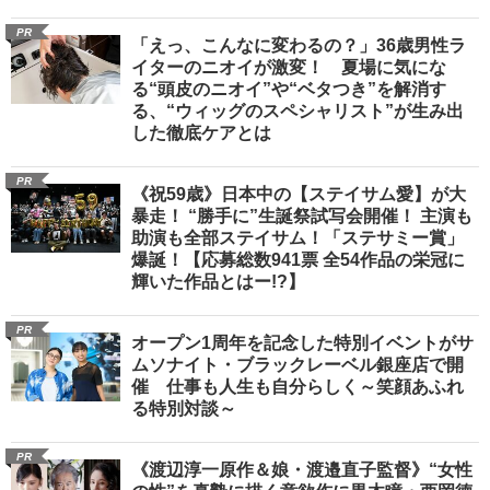
PR
「えっ、こんなに変わるの？」36歳男性ラ
イターのニオイが激変！ 夏場に気にな
る“頭皮のニオイ”や“ベタつき”を解消す
る、“ウィッグのスペシャリスト”が生み出
した徹底ケアとは
PR
《祝59歳》日本中の【ステイサム愛】が大
暴走！ “勝手に”生誕祭試写会開催！ 主演も
助演も全部ステイサム！「ステサミー賞」
爆誕！【応募総数941票 全54作品の栄冠に
輝いた作品とはー!?】
PR
オープン1周年を記念した特別イベントがサ
ムソナイト・ブラックレーベル銀座店で開
催 仕事も人生も自分らしく～笑顔あふれ
る特別対談～
PR
《渡辺淳一原作＆娘・渡邉直子監督》“女性