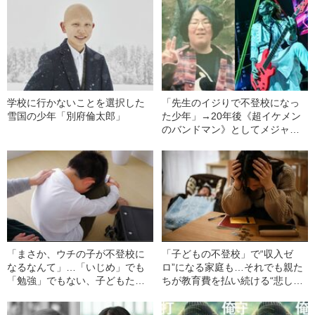
学校に行かないことを選択した
「先生のイジりで不登校になっ
雪国の少年「別府倫太郎」
た少年」→20年後《超イケメン
のバンドマン》としてメジャー
デビュー…努力で夢をかなえた
彼が「幸せになれなかった」複
雑な事情
「まさか、ウチの子が不登校に
「子どもの不登校」で“収入ゼ
なるなんて」…「いじめ」でも
ロ”になる家庭も…それでも親た
「勉強」でもない、子どもたち
ちが教育費を払い続ける“悲しす
が不登校に陥る“真の理由”
ぎるワケ”