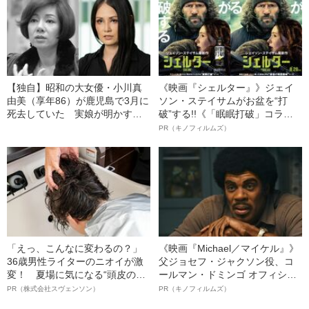
【独自】昭和の大女優・小川真
《映画『シェルター』》ジェイ
由美（享年86）が鹿児島で3月に
ソン・ステイサムがお盆を“打
死去していた 実娘が明かす
破”する!!《「眠眠打破」コラ
「毒母」の素顔と空白の晩年
ボ》
PR（キノフィルムズ）
「えっ、こんなに変わるの？」
《映画『Michael／マイケル』》
36歳男性ライターのニオイが激
父ジョセフ・ジャクソン役、コ
変！ 夏場に気になる“頭皮のニ
ールマン・ドミンゴ オフィシャ
オイ”や“ベタつき”を解消す
ルインタビュー“観客を魅了した
PR（株式会社スヴェンソン）
PR（キノフィルムズ）
る、“ウィッグのスペシャリス
名優、複雑な父親像への想いを