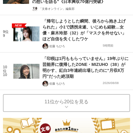
の想いを語る”《日本興収70億円突破》
「文春オンライン」編集部
「帰宅しようとした瞬間、後ろから抱き上げ
NEW
られた」小1で誘拐未遂、いじめも経験…女
9位
優・麻木玲那（32）が「マスクを外せない」
9
ほど自信を失くしたワケ
5時間前
佐藤 ちひろ
「印税は1円ももらっていません」19年ぶりに
芸能界に復帰したZONE・MIZUHO（38）が
10
明かす、紅白3年連続出場したのに“月収8万
位
10
円”だった絶頂期
2026/08/08
佐藤 ちひろ
11位から20位を見る