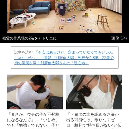
祖父の作業場の2階をアトリエに
(画像 3/4)
記事を読む
「不安はあるけど、定まっていなくてもいいん
じゃないか」――書籍『別府倫太郎』刊行から8年、22歳で
初の個展を開く別府倫太郎さんの「現在地」
「まさか、ウチの子が不登校
「トヨタの非を認める判決が
になるなんて」…「いじめ」
出る可能性は、限りなくゼ
でも「勉強」でもない、子ど
ロ」裁判で“勝ち目がない”と伝