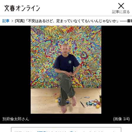
記事に戻る
記事
[写真]「不安はあるけど、定まっていなくてもいいんじゃないか」――書
別府倫太郎さん
(画像 1/4)