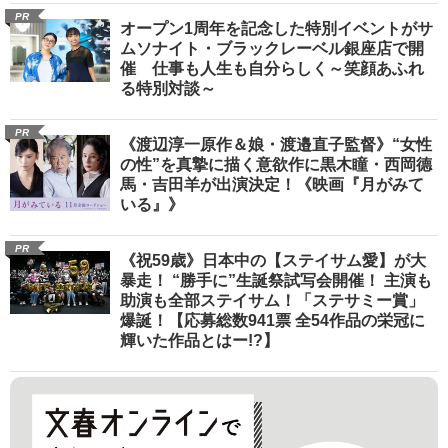
PR
オープン1周年を記念した特別イベントがサ
ムソナイト・ブラックレーベル銀座店で開
催 仕事も人生も自分らしく～笑顔あふれ
る特別対談～
PR
《渡辺淳一原作＆娘・渡邉直子監督》“女性
の性”を真摯に描く意欲作に黒木瞳・西岡德
馬・吉田羊が出演決定！《映画『月がみて
いる』》
PR
《祝59歳》日本中の【ステイサム愛】が大
暴走！ “勝手に”生誕祭試写会開催！ 主演も
助演も全部ステイサム！「ステサミー賞」
爆誕！【応募総数941票 全54作品の栄冠に
輝いた作品とはー!?】