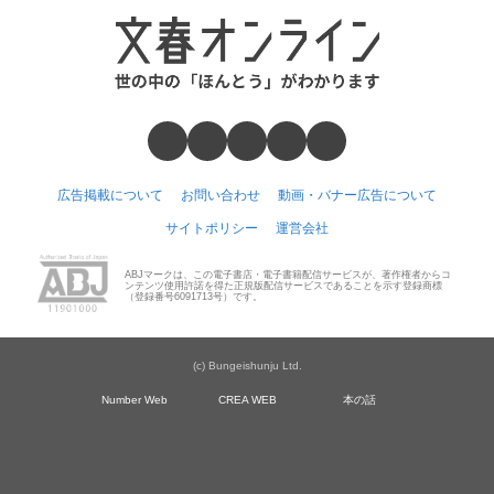
広告掲載について
お問い合わせ
動画・バナー広告について
サイトポリシー
運営会社
ABJマークは、この電子書店・電子書籍配信サービスが、著作権者からコ
ンテンツ使用許諾を得た正規版配信サービスであることを示す登録商標
（登録番号6091713号）です。
(c) Bungeishunju Ltd.
Number Web
CREA WEB
本の話