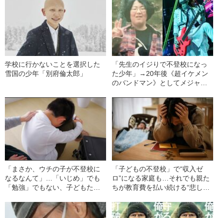
学校に行かないことを選択した
「先生のイジりで不登校になっ
雪国の少年「別府倫太郎」
た少年」→20年後《超イケメン
のバンドマン》としてメジャー
デビュー…努力で夢をかなえた
彼が「幸せになれなかった」複
雑な事情
「まさか、ウチの子が不登校に
「子どもの不登校」で“収入ゼ
なるなんて」…「いじめ」でも
ロ”になる家庭も…それでも親た
「勉強」でもない、子どもたち
ちが教育費を払い続ける“悲しす
が不登校に陥る“真の理由”
ぎるワケ”