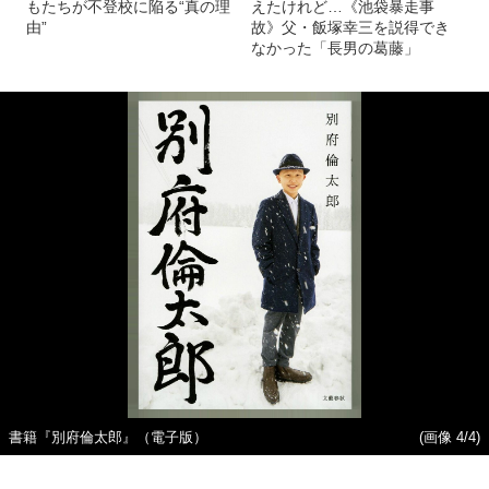
もたちが不登校に陥る“真の理
えたけれど…《池袋暴走事
由”
故》父・飯塚幸三を説得でき
なかった「長男の葛藤」
書籍『別府倫太郎』（電子版）
(画像 4/4)