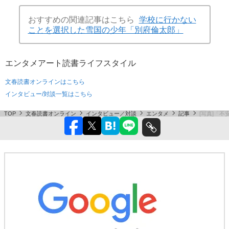
おすすめの関連記事はこちら
学校に行かない
ことを選択した雪国の少年「別府倫太郎」
エンタメ
アート
読書
ライフスタイル
文春読書オンラインはこちら
インタビュー/対談一覧はこちら
TOP
文春読書オンライン
インタビュー／対談
エンタメ
記事
[写真]「