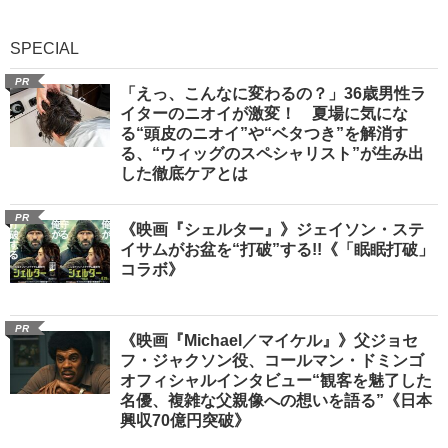
SPECIAL
PR
「えっ、こんなに変わるの？」36歳男性ラ
イターのニオイが激変！ 夏場に気にな
る“頭皮のニオイ”や“ベタつき”を解消す
る、“ウィッグのスペシャリスト”が生み出
した徹底ケアとは
PR
《映画『シェルター』》ジェイソン・ステ
イサムがお盆を“打破”する!!《「眠眠打破」
コラボ》
PR
《映画『Michael／マイケル』》父ジョセ
フ・ジャクソン役、コールマン・ドミンゴ
オフィシャルインタビュー“観客を魅了した
名優、複雑な父親像への想いを語る”《日本
興収70億円突破》