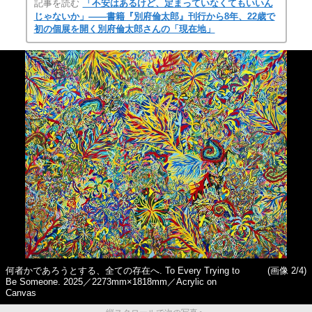
記事を読む
「不安はあるけど、定まっていなくてもいいん
じゃないか」――書籍『別府倫太郎』刊行から8年、22歳で
初の個展を開く別府倫太郎さんの「現在地」
何者かであろうとする、全ての存在へ. To Every Trying to
(画像 2/4)
Be Someone. 2025／2273mm×1818mm／Acrylic on
Canvas