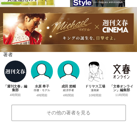
著者
「週刊文春」編
水原 希子
成田 悠輔
ドリヤス工場
「文春オンライ
集部
ン」編集部
俳優・モデル
経済学者
漫画家
4時間前
11時間前
4時間前
4時間前
10時間前
その他の著者を見る