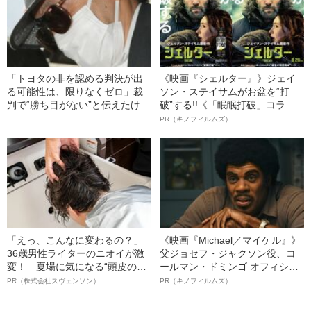
「トヨタの非を認める判決が出
《映画『シェルター』》ジェイ
る可能性は、限りなくゼロ」裁
ソン・ステイサムがお盆を“打
判で“勝ち目がない”と伝えたけれ
破”する!!《「眠眠打破」コラ
ど…《池袋暴走事故》父・飯塚
ボ》
PR（キノフィルムズ）
幸三を説得できなかった「長男
の葛藤」
「えっ、こんなに変わるの？」
《映画『Michael／マイケル』》
36歳男性ライターのニオイが激
父ジョセフ・ジャクソン役、コ
変！ 夏場に気になる“頭皮のニ
ールマン・ドミンゴ オフィシャ
オイ”や“ベタつき”を解消す
ルインタビュー“観客を魅了した
PR（株式会社スヴェンソン）
PR（キノフィルムズ）
る、“ウィッグのスペシャリス
名優、複雑な父親像への想いを
ト”が生み出した徹底ケアとは
語る”《日本興収70億円突破》