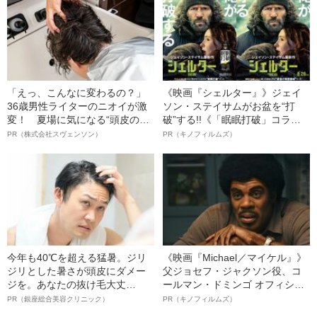
害を負った“恐怖の瞬間”を明かす
「えっ、こんなに変わるの？」
《映画『シェルター』》ジェイ
36歳男性ライターのニオイが激
ソン・ステイサムがお盆を“打
変！ 夏場に気になる“頭皮のニ
破”する!!《「眠眠打破」コラ
オイ”や“ベタつき”を解消す
ボ》
PR（株式会社スヴェンソン）
PR（キノフィルムズ）
る、“ウィッグのスペシャリス
ト”が生み出した徹底ケアとは
今年も40℃を超える猛暑。ジリ
《映画『Michael／マイケル』》
ジリとした暑さが頭皮にダメー
父ジョセフ・ジャクソン役、コ
ジを。あなたの抜け毛大丈
ールマン・ドミンゴ オフィシャ
夫！？
ルインタビュー“観客を魅了した
PR（銀座総合美容クリニック）
PR（キノフィルムズ）
名優、複雑な父親像への想いを