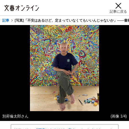
記事に戻る
記事
[写真]「不安はあるけど、定まっていなくてもいいんじゃないか」――書
別府倫太郎さん
(画像 1/4)