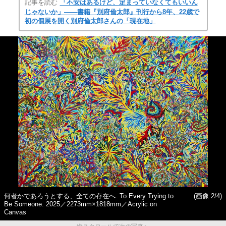
記事を読む
「不安はあるけど、定まっていなくてもいいん
じゃないか」――書籍『別府倫太郎』刊行から8年、22歳で
初の個展を開く別府倫太郎さんの「現在地」
何者かであろうとする、全ての存在へ. To Every Trying to
(画像 2/4)
Be Someone. 2025／2273mm×1818mm／Acrylic on
Canvas