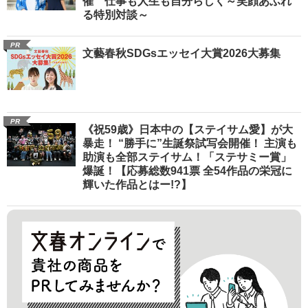
催 仕事も人生も自分らしく～笑顔あふれ
る特別対談～
PR
文藝春秋SDGsエッセイ大賞2026大募集
PR
《祝59歳》日本中の【ステイサム愛】が大
暴走！ “勝手に”生誕祭試写会開催！ 主演も
助演も全部ステイサム！「ステサミー賞」
爆誕！【応募総数941票 全54作品の栄冠に
輝いた作品とはー!?】