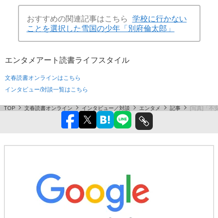
おすすめの関連記事はこちら
学校に行かない
ことを選択した雪国の少年「別府倫太郎」
エンタメ
アート
読書
ライフスタイル
文春読書オンラインはこちら
インタビュー/対談一覧はこちら
TOP
文春読書オンライン
インタビュー／対談
エンタメ
記事
[写真]「