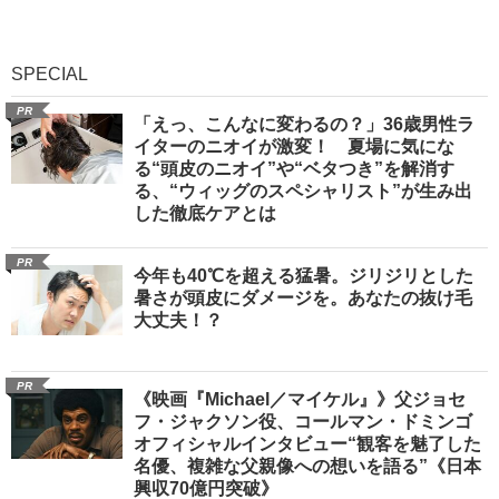
SPECIAL
PR
「えっ、こんなに変わるの？」36歳男性ラ
イターのニオイが激変！ 夏場に気にな
る“頭皮のニオイ”や“ベタつき”を解消す
る、“ウィッグのスペシャリスト”が生み出
した徹底ケアとは
PR
今年も40℃を超える猛暑。ジリジリとした
暑さが頭皮にダメージを。あなたの抜け毛
大丈夫！？
PR
《映画『Michael／マイケル』》父ジョセ
フ・ジャクソン役、コールマン・ドミンゴ
オフィシャルインタビュー“観客を魅了した
名優、複雑な父親像への想いを語る”《日本
興収70億円突破》