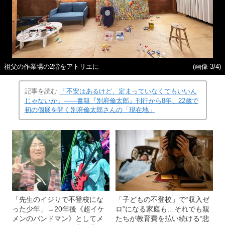
祖父の作業場の2階をアトリエに
(画像 3/4)
記事を読む
「不安はあるけど、定まっていなくてもいいん
じゃないか」――書籍『別府倫太郎』刊行から8年、22歳で
初の個展を開く別府倫太郎さんの「現在地」
「先生のイジりで不登校にな
「子どもの不登校」で“収入ゼ
った少年」→20年後《超イケ
ロ”になる家庭も…それでも親
メンのバンドマン》としてメ
たちが教育費を払い続ける“悲