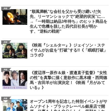
PR
“順風満帆”な会社を父から受け継いだ矢
先、リーマンショックで“絶望的状況”に…
→「一時期は納品3年待ち」のヒット商品を
生んで危機を脱した四代目社長が明か
す、“逆転の戦術”
PR
《映画『シェルター』》ジェイソン・ステ
イサムがお盆を“打破”する!!《「眠眠打破」
コラボ》
PR
《渡辺淳一原作＆娘・渡邉直子監督》“女性
の性”を真摯に描く意欲作に黒木瞳・西岡德
馬・吉田羊が出演決定！《映画『月がみて
いる』》
PR
オープン1周年を記念した特別イベントがサ
ムソナイト・ブラックレーベル銀座店で開