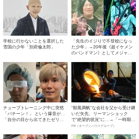
学校に行かないことを選択した
「先生のイジりで不登校になっ
雪国の少年「別府倫太郎」
た少年」→20年後《超イケメン
のバンドマン》としてメジャー
デビュー…努力で夢をかなえた
彼が「幸せになれなかった」複
雑な事情
チューブトレーニング中に突然
“順風満帆”な会社を父から受け継
「バチーン！」 という爆音が…
いだ矢先、リーマンショック
「自分の目から出てきたゼリー
で“絶望的状況”に…→「一時期は
状の白っぽいものを握りしめて
納品3年待ち」のヒット商品を生
PR（オープンハウスグループ）
いました」柿谷や宇佐美ともプ
んで危機を脱した四代目社長が
レーした“サッカー選手”が視覚障
明かす、“逆転の戦術”