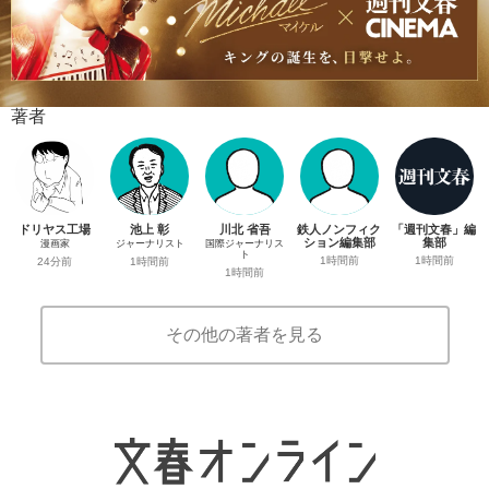
著者
ドリヤス工場
池上 彰
川北 省吾
鉄人ノンフィク
「週刊文春」編
ション編集部
集部
漫画家
ジャーナリスト
国際ジャーナリス
ト
1時間前
1時間前
24分前
1時間前
1時間前
その他の著者を見る