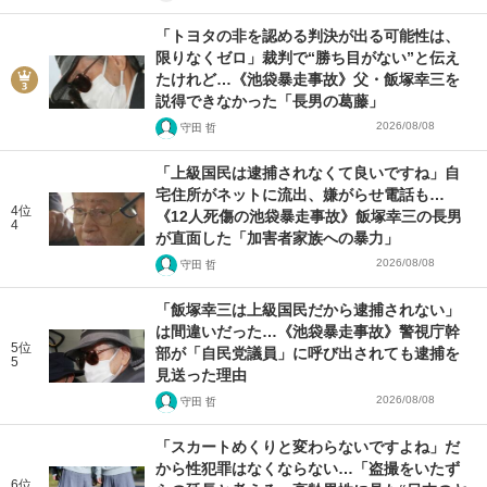
「トヨタの非を認める判決が出る可能性は、
限りなくゼロ」裁判で“勝ち目がない”と伝え
たけれど…《池袋暴走事故》父・飯塚幸三を
説得できなかった「長男の葛藤」
2026/08/08
守田 哲
「上級国民は逮捕されなくて良いですね」自
宅住所がネットに流出、嫌がらせ電話も…
4位
《12人死傷の池袋暴走事故》飯塚幸三の長男
4
が直面した「加害者家族への暴力」
2026/08/08
守田 哲
「飯塚幸三は上級国民だから逮捕されない」
は間違いだった…《池袋暴走事故》警視庁幹
5位
部が「自民党議員」に呼び出されても逮捕を
5
見送った理由
2026/08/08
守田 哲
「スカートめくりと変わらないですよね」だ
から性犯罪はなくならない…「盗撮をいたず
6位