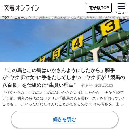
電子版TOP
メニュー
TOP
ニュース
「この馬とこの馬はいかさんようにしたから」騎手が“ヤクザの女”
「この馬とこの馬はいかさんようにしたから」騎手
が“ヤクザの女”に手をだしてしまい…ヤクザが「競馬の
八百長」を仕組めた“生臭い理由”
竹垣 悟
2025/10/03
「せやからな、この馬とこの馬はいかさんようにしたから」 今から50年
近く前、昭和の時代にはヤクザが「競馬の八百長レース」を仕切っていた
ことも……。いったいなぜそんなことができるのか？ その内幕を、山口
組系組長から更生…
続きを読む