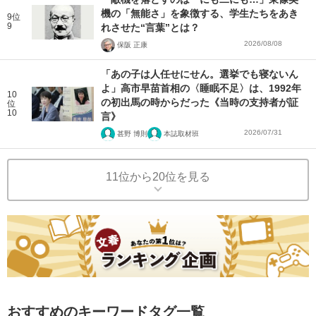
機の「無能さ」を象徴する、学生たちをあき
9位
9
れさせた“言葉”とは？
2026/08/08
保阪 正康
「あの子は人任せにせん。選挙でも寝ないん
よ」高市早苗首相の〈睡眠不足〉は、1992年
10
の初出馬の時からだった《当時の支持者が証
位
10
言》
2026/07/31
甚野 博則
本誌取材班
11位から20位を見る
おすすめのキーワードタグ一覧