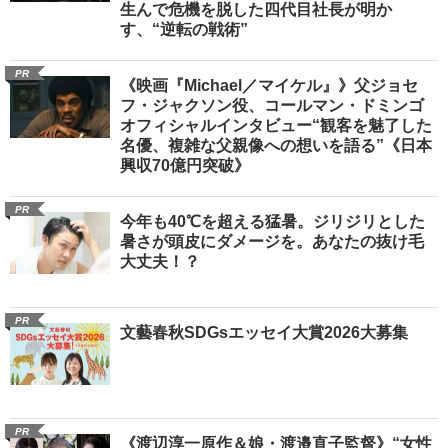
生んで危機を脱した四代目社長が明か
す、“逆転の戦術”
PR
《映画『Michael／マイケル』》父ジョセ
フ・ジャクソン役、コールマン・ドミンゴ
オフィシャルインタビュー“観客を魅了した
名優、複雑な父親像への想いを語る”《日本
興収70億円突破》
PR
今年も40℃を超える猛暑。ジリジリとした
暑さが頭皮にダメージを。あなたの抜け毛
大丈夫！？
PR
文藝春秋SDGsエッセイ大賞2026大募集
PR
《渡辺淳一原作＆娘・渡邉直子監督》“女性