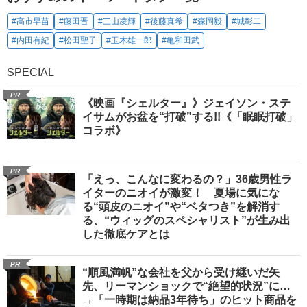
#高市早苗
#藤田晋
#三山凌輝
#後藤真希
#森岡毅
#城彰二
#内田有紀
#松田聖子
#玉木雄一郎
#亀和田武
SPECIAL
PR
《映画『シェルター』》ジェイソン・ステ
イサムがお盆を“打破”する!!《「眠眠打破」
コラボ》
PR
「えっ、こんなに変わるの？」36歳男性ラ
イターのニオイが激変！ 夏場に気にな
る“頭皮のニオイ”や“ベタつき”を解消す
る、“ウィッグのスペシャリスト”が生み出
した徹底ケアとは
PR
“順風満帆”な会社を父から受け継いだ矢
先、リーマンショックで“絶望的状況”に…
→「一時期は納品3年待ち」のヒット商品を