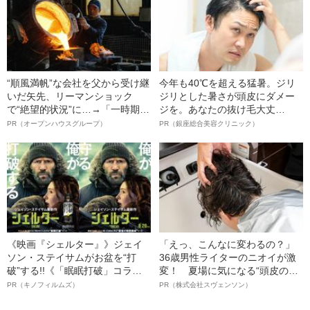
“順風満帆”な会社を父から受け継
今年も40℃を超える猛暑。ジリ
いだ矢先、リーマンショック
ジリとした暑さが頭皮にダメー
で“絶望的状況”に…→「一時期は
ジを。あなたの抜け毛大丈
納品3年待ち」のヒット商品を生
夫！？
PR（オープンハウスグループ）
PR（銀座総合美容クリニック）
んで危機を脱した四代目社長が
明かす、“逆転の戦術”
《映画『シェルター』》ジェイ
「えっ、こんなに変わるの？」
ソン・ステイサムがお盆を“打
36歳男性ライターのニオイが激
破”する!!《「眠眠打破」コラ
変！ 夏場に気になる“頭皮のニ
ボ》
オイ”や“ベタつき”を解消す
PR（キノフィルムズ）
PR（株式会社スヴェンソン）
る、“ウィッグのスペシャリス