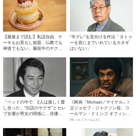
【最後まで読む】私語自由、ケ
“半グレ”を見分ける作法「タトゥ
ーキもお茶もし放題…仏教でも
ーを首にまでいれているカタギ
神道でもない、服役中のヤクザ
はいない」
に人気があった「意外な宗教」
の正体
「ベッドの中で、2人は激しく愛
《映画『Michael／マイケル』》
し合った」“伝説のヤクザ”とセレ
父ジョセフ・ジャクソン役、コ
ブ女優が男女の関係に…俳優に
ールマン・ドミンゴ オフィシャ
転身した安藤昇の“凄すぎるモテ
ルインタビュー“観客を魅了した
PR（キノフィルムズ）
伝説”
名優、複雑な父親像への想いを
語る”《日本興収70億円突破》