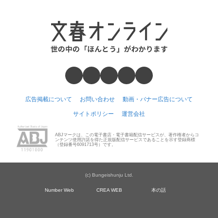
広告掲載について
お問い合わせ
動画・バナー広告について
サイトポリシー
運営会社
ABJマークは、この電子書店・電子書籍配信サービスが、著作権者からコ
ンテンツ使用許諾を得た正規版配信サービスであることを示す登録商標
（登録番号6091713号）です。
(c) Bungeishunju Ltd.
Number Web
CREA WEB
本の話