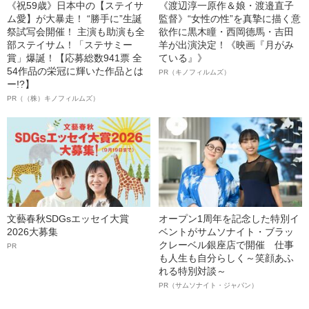
《祝59歳》日本中の【ステイサ
《渡辺淳一原作＆娘・渡邉直子
ム愛】が大暴走！ “勝手に”生誕
監督》“女性の性”を真摯に描く意
祭試写会開催！ 主演も助演も全
欲作に黒木瞳・西岡德馬・吉田
部ステイサム！「ステサミー
羊が出演決定！《映画『月がみ
賞」爆誕！【応募総数941票 全
ている』》
54作品の栄冠に輝いた作品とは
PR（キノフィルムズ）
ー!?】
PR（（株）キノフィルムズ）
文藝春秋SDGsエッセイ大賞
オープン1周年を記念した特別イ
2026大募集
ベントがサムソナイト・ブラッ
クレーベル銀座店で開催 仕事
PR
も人生も自分らしく～笑顔あふ
れる特別対談～
PR（サムソナイト・ジャパン）