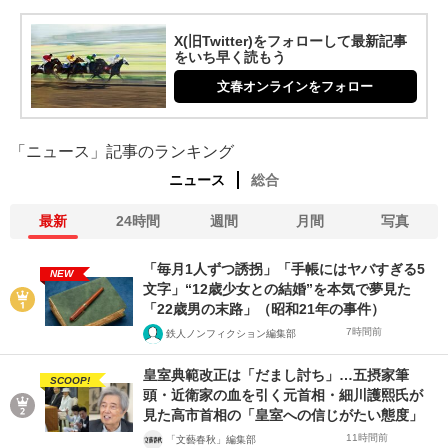
X(旧Twitter)をフォローして最新記事
をいち早く読もう
文春オンラインをフォロー
「ニュース」記事のランキング
ニュース
総合
最新
24時間
週間
月間
写真
「毎月1人ずつ誘拐」「手帳にはヤバすぎる5
NEW
文字」“12歳少女との結婚”を本気で夢見た
「22歳男の末路」（昭和21年の事件）
7時間前
鉄人ノンフィクション編集部
皇室典範改正は「だまし討ち」…五摂家筆
SCOOP!
頭・近衛家の血を引く元首相・細川護熙氏が
見た高市首相の「皇室への信じがたい態度」
11時間前
「文藝春秋」編集部