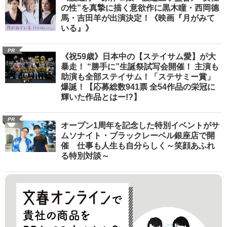
の性”を真摯に描く意欲作に黒木瞳・西岡德
馬・吉田羊が出演決定！《映画『月がみて
いる』》
PR
《祝59歳》日本中の【ステイサム愛】が大
暴走！ “勝手に”生誕祭試写会開催！ 主演も
助演も全部ステイサム！「ステサミー賞」
爆誕！【応募総数941票 全54作品の栄冠に
輝いた作品とはー!?】
PR
オープン1周年を記念した特別イベントがサ
ムソナイト・ブラックレーベル銀座店で開
催 仕事も人生も自分らしく～笑顔あふれ
る特別対談～