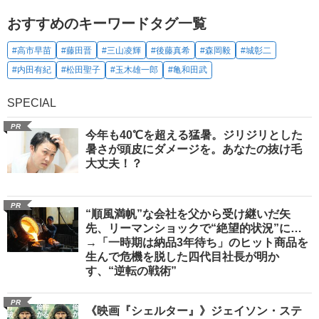
おすすめのキーワードタグ一覧
#高市早苗
#藤田晋
#三山凌輝
#後藤真希
#森岡毅
#城彰二
#内田有紀
#松田聖子
#玉木雄一郎
#亀和田武
SPECIAL
PR
今年も40℃を超える猛暑。ジリジリとした
暑さが頭皮にダメージを。あなたの抜け毛
大丈夫！？
PR
“順風満帆”な会社を父から受け継いだ矢
先、リーマンショックで“絶望的状況”に…
→「一時期は納品3年待ち」のヒット商品を
生んで危機を脱した四代目社長が明か
す、“逆転の戦術”
PR
《映画『シェルター』》ジェイソン・ステ