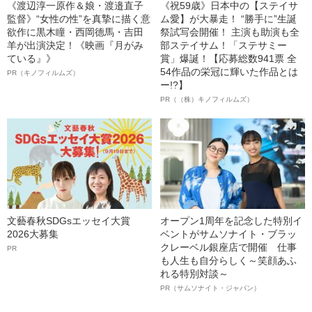
《渡辺淳一原作＆娘・渡邉直子
《祝59歳》日本中の【ステイサ
監督》“女性の性”を真摯に描く意
ム愛】が大暴走！ “勝手に”生誕
欲作に黒木瞳・西岡德馬・吉田
祭試写会開催！ 主演も助演も全
羊が出演決定！《映画『月がみ
部ステイサム！「ステサミー
ている』》
賞」爆誕！【応募総数941票 全
54作品の栄冠に輝いた作品とは
PR（キノフィルムズ）
ー!?】
PR（（株）キノフィルムズ）
文藝春秋SDGsエッセイ大賞
オープン1周年を記念した特別イ
2026大募集
ベントがサムソナイト・ブラッ
クレーベル銀座店で開催 仕事
PR
も人生も自分らしく～笑顔あふ
れる特別対談～
PR（サムソナイト・ジャパン）