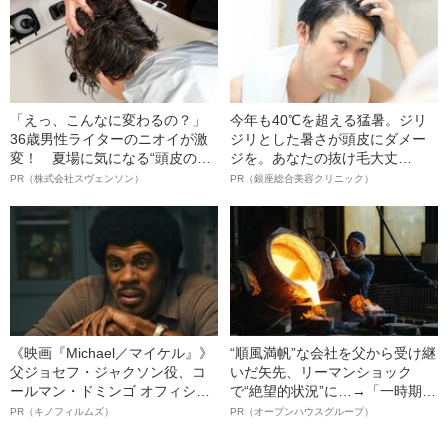
「えっ、こんなに変わるの？」
今年も40℃を超える猛暑。ジリ
36歳男性ライターのニオイが激
ジリとした暑さが頭皮にダメー
変！ 夏場に気になる“頭皮のニ
ジを。あなたの抜け毛大丈
オイ”や“ベタつき”を解消す
夫！？
PR（株式会社スヴェンソン）
PR（銀座総合美容クリニック）
る、“ウィッグのスペシャリス
ト”が生み出した徹底ケアとは
《映画『Michael／マイケル』》
“順風満帆”な会社を父から受け継
父ジョセフ・ジャクソン役、コ
いだ矢先、リーマンショック
ールマン・ドミンゴ オフィシャ
で“絶望的状況”に…→「一時期は
ルインタビュー“観客を魅了した
納品3年待ち」のヒット商品を生
PR（キノフィルムズ）
PR（オープンハウスグループ）
名優、複雑な父親像への想いを
んで危機を脱した四代目社長が