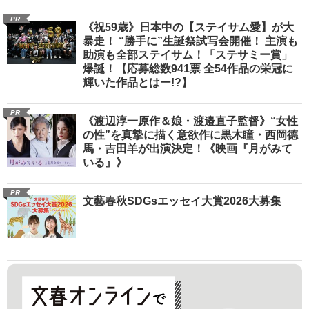
PR
《祝59歳》日本中の【ステイサム愛】が大
暴走！ “勝手に”生誕祭試写会開催！ 主演も
助演も全部ステイサム！「ステサミー賞」
爆誕！【応募総数941票 全54作品の栄冠に
輝いた作品とはー!?】
PR
《渡辺淳一原作＆娘・渡邉直子監督》“女性
の性”を真摯に描く意欲作に黒木瞳・西岡德
馬・吉田羊が出演決定！《映画『月がみて
いる』》
PR
文藝春秋SDGsエッセイ大賞2026大募集