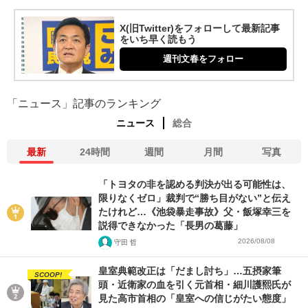
X(旧Twitter)をフォローして最新記事
をいち早く読もう
週刊文春をフォロー
「ニュース」記事のランキング
ニュース
総合
最新
24時間
週間
月間
写真
「トヨタの非を認める判決が出る可能性は、
限りなくゼロ」裁判で“勝ち目がない”と伝え
たけれど…《池袋暴走事故》父・飯塚幸三を
説得できなかった「長男の葛藤」
2026/08/08
守田 哲
皇室典範改正は「だまし討ち」…五摂家筆
SCOOP!
頭・近衛家の血を引く元首相・細川護熙氏が
見た高市首相の「皇室への信じがたい態度」