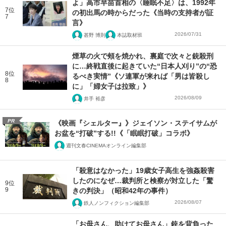
よ」高市早苗首相の〈睡眠不足〉は、1992年
7位
の初出馬の時からだった《当時の支持者が証
7
言》
2026/07/31
甚野 博則
本誌取材班
煙草の火で頰を焼かれ、裏庭で次々と銃殺刑
に…終戦直後に起きていた“日本人刈り”の“恐
8位
るべき実情”《ソ連軍が来れば「男は皆殺し
8
に」「婦女子は拉致」》
2026/08/09
井手 裕彦
PR
《映画『シェルター』》ジェイソン・ステイサムが
お盆を“打破”する!!《「眠眠打破」コラボ》
週刊文春CINEMAオンライン編集部
「殺意はなかった」19歳女子高生を強姦殺害
したのになぜ…裁判所と検察が対立した「驚
9位
9
きの判決」（昭和42年の事件）
2026/08/07
鉄人ノンフィクション編集部
「お母さん、助けてお母さん」銃を背負った