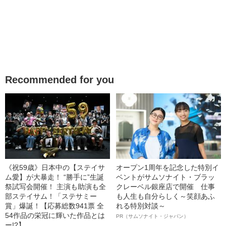
Recommended for you
《祝59歳》日本中の【ステイサ
オープン1周年を記念した特別イ
ム愛】が大暴走！ “勝手に”生誕
ベントがサムソナイト・ブラッ
祭試写会開催！ 主演も助演も全
クレーベル銀座店で開催 仕事
部ステイサム！「ステサミー
も人生も自分らしく～笑顔あふ
賞」爆誕！【応募総数941票 全
れる特別対談～
54作品の栄冠に輝いた作品とは
PR（サムソナイト・ジャパン）
ー!?】