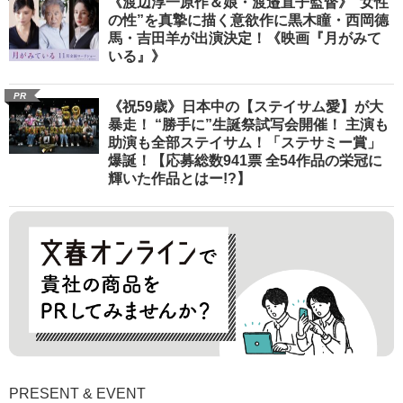
《渡辺淳一原作＆娘・渡邉直子監督》“女性
の性”を真摯に描く意欲作に黒木瞳・西岡德
馬・吉田羊が出演決定！《映画『月がみて
いる』》
PR
《祝59歳》日本中の【ステイサム愛】が大
暴走！ “勝手に”生誕祭試写会開催！ 主演も
助演も全部ステイサム！「ステサミー賞」
爆誕！【応募総数941票 全54作品の栄冠に
輝いた作品とはー!?】
PRESENT & EVENT