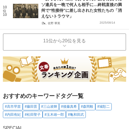
ソ連兵を一晩で何人も相手に…終戦直後の満
10
州で“性接待”に差し出された女性たちの「消
位
10
えないトラウマ」
2025/08/14
佐野 華英
11位から20位を見る
おすすめのキーワードタグ一覧
#高市早苗
#藤田晋
#三山凌輝
#後藤真希
#森岡毅
#城彰二
#内田有紀
#松田聖子
#玉木雄一郎
#亀和田武
SPECIAL