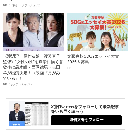
PR（（株）キノフィルムズ）
《渡辺淳一原作＆娘・渡邉直子
文藝春秋SDGsエッセイ大賞
監督》“女性の性”を真摯に描く意
2026大募集
欲作に黒木瞳・西岡德馬・吉田
PR
羊が出演決定！《映画『月がみ
ている』》
PR（キノフィルムズ）
X(旧Twitter)をフォローして最新記事
をいち早く読もう
週刊文春をフォロー