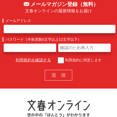
メールマガジン登録（無料）
文春オンラインの最新情報をお届け
メールアドレス
パスワード（半角英数6文字以上12文字以下）
利用規約を確認する
利用規約に同意します