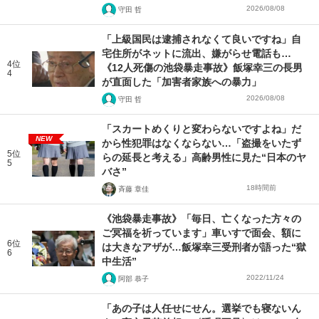
2026/08/08
守田 哲
「上級国民は逮捕されなくて良いですね」自
宅住所がネットに流出、嫌がらせ電話も…
4位
《12人死傷の池袋暴走事故》飯塚幸三の長男
4
が直面した「加害者家族への暴力」
2026/08/08
守田 哲
「スカートめくりと変わらないですよね」だ
NEW
から性犯罪はなくならない…「盗撮をいたず
5位
らの延長と考える」高齢男性に見た“日本のヤ
5
バさ”
18時間前
斉藤 章佳
《池袋暴走事故》「毎日、亡くなった方々の
ご冥福を祈っています」車いすで面会、額に
6位
は大きなアザが…飯塚幸三受刑者が語った“獄
6
中生活”
2022/11/24
阿部 恭子
「あの子は人任せにせん。選挙でも寝ないん