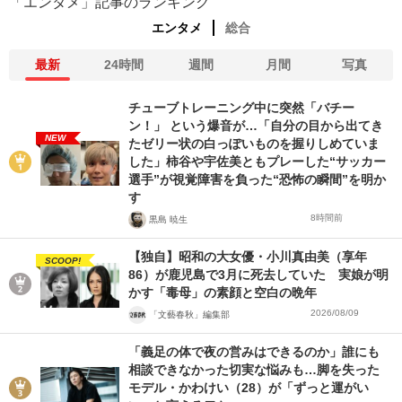
「エンタメ」記事のランキング
エンタメ
総合
最新
24時間
週間
月間
写真
チューブトレーニング中に突然「バチー
ン！」 という爆音が…「自分の目から出てき
NEW
たゼリー状の白っぽいものを握りしめていま
した」柿谷や宇佐美ともプレーした“サッカー
選手”が視覚障害を負った“恐怖の瞬間”を明か
す
8時間前
黒島 暁生
【独自】昭和の大女優・小川真由美（享年
SCOOP!
86）が鹿児島で3月に死去していた 実娘が明
かす「毒母」の素顔と空白の晩年
2026/08/09
「文藝春秋」編集部
「義足の体で夜の営みはできるのか」誰にも
相談できなかった切実な悩みも…脚を失った
モデル・かわけい（28）が「ずっと運がい