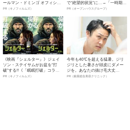
ールマン・ドミンゴ オフィシャ
で“絶望的状況”に…→「一時期は
ルインタビュー“観客を魅了した
納品3年待ち」のヒット商品を生
PR（キノフィルムズ）
PR（オープンハウスグループ）
名優、複雑な父親像への想いを
んで危機を脱した四代目社長が
語る”《日本興収70億円突破》
明かす、“逆転の戦術”
《映画『シェルター』》ジェイ
今年も40℃を超える猛暑。ジリ
ソン・ステイサムがお盆を“打
ジリとした暑さが頭皮にダメー
破”する!!《「眠眠打破」コラ
ジを。あなたの抜け毛大丈
ボ》
夫！？
PR（キノフィルムズ）
PR（銀座総合美容クリニック）