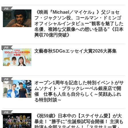
PR
《映画『Michael／マイケル』》父ジョセ
フ・ジャクソン役、コールマン・ドミンゴ
オフィシャルインタビュー“観客を魅了した
名優、複雑な父親像への想いを語る”《日本
興収70億円突破》
PR
文藝春秋SDGsエッセイ大賞2026大募集
PR
オープン1周年を記念した特別イベントがサ
ムソナイト・ブラックレーベル銀座店で開
催 仕事も人生も自分らしく～笑顔あふれ
る特別対談～
PR
《祝59歳》日本中の【ステイサム愛】が大
暴走！ “勝手に”生誕祭試写会開催！ 主演も
助演も全部ステイサム！「ステサミー賞」