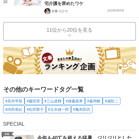
10
宅介護を辞めたワケ
2026/08/09
佐藤 ちひろ
11位から20位を見る
その他のキーワードタグ一覧
#高市早苗
#藤田晋
#三山凌輝
#後藤真希
#森岡毅
#城彰二
#内田有紀
#松田聖子
#玉木雄一郎
#亀和田武
SPECIAL
PR
今年も40℃を超える猛暑。ジリジリとした