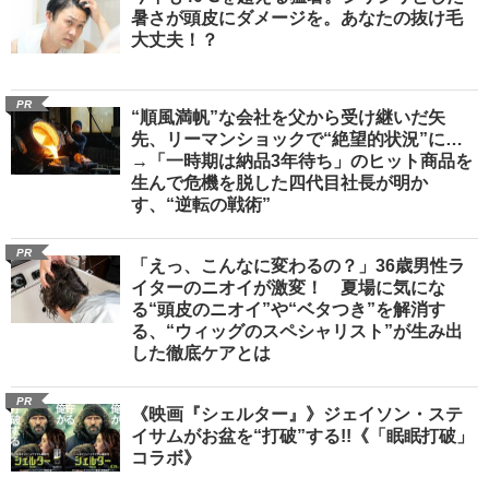
暑さが頭皮にダメージを。あなたの抜け毛
大丈夫！？
PR
“順風満帆”な会社を父から受け継いだ矢
先、リーマンショックで“絶望的状況”に…
→「一時期は納品3年待ち」のヒット商品を
生んで危機を脱した四代目社長が明か
す、“逆転の戦術”
PR
「えっ、こんなに変わるの？」36歳男性ラ
イターのニオイが激変！ 夏場に気にな
る“頭皮のニオイ”や“ベタつき”を解消す
る、“ウィッグのスペシャリスト”が生み出
した徹底ケアとは
PR
《映画『シェルター』》ジェイソン・ステ
イサムがお盆を“打破”する!!《「眠眠打破」
コラボ》