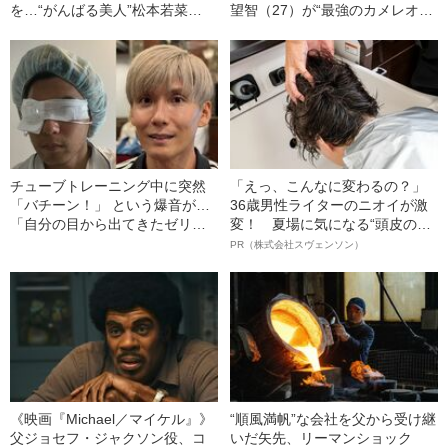
を…“がんばる美人”松本若菜
望智（27）が“最強のカメレオン
（40）の飾らない女優人生
女優”になるまで
チューブトレーニング中に突然
「えっ、こんなに変わるの？」
「バチーン！」 という爆音が…
36歳男性ライターのニオイが激
「自分の目から出てきたゼリー
変！ 夏場に気になる“頭皮のニ
状の白っぽいものを握りしめて
オイ”や“ベタつき”を解消す
PR（株式会社スヴェンソン）
いました」柿谷や宇佐美ともプ
る、“ウィッグのスペシャリス
レーした“サッカー選手”が視覚障
ト”が生み出した徹底ケアとは
害を負った“恐怖の瞬間”を明かす
《映画『Michael／マイケル』》
“順風満帆”な会社を父から受け継
父ジョセフ・ジャクソン役、コ
いだ矢先、リーマンショック