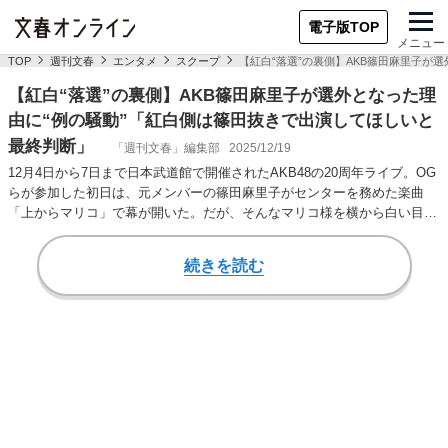
電子版TOP
メニュー
TOP
週刊文春
エンタメ
スクープ
【紅白“落選”の裏側】AKB篠田麻里子か
【紅白“落選”の裏側】AKB篠田麻里子が選外となった理
由に“例の騒動”「紅白側は篠田抜きで出演してほしいと
最終判断」
「週刊文春」編集部
2025/12/19
12月4日から7日まで日本武道館で開催されたAKB48の20周年ライブ。OG
らが参加した初日は、元メンバーの篠田麻里子がセンターを務めた楽曲
「上からマリコ」で幕が開いた。だが、そんなマリコ様を横から白い目で
見ている…
続きを読む