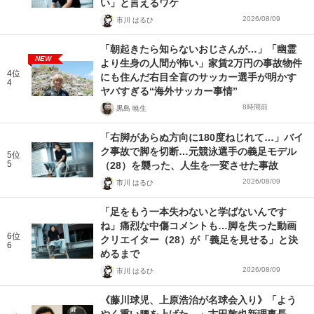
い」と言えるワケ
2026/08/09
市川 はるひ
「朝起きたら知らないおじさんが…」「幽霊
NEW
より生身の人間が怖い」家賃2万円の事故物件
4位
にも住んだ右目全盲のサッカー選手が明かす
4
ヤバすぎる“海外サッカー事情”
8時間前
黒島 暁生
「右脚があらぬ方向に180度ねじれて…」バイ
ク事故で脚を切断…元競泳選手の義足モデル
5位
5
（28）を襲った、人生を一変させた事故
2026/08/09
市川 はるひ
「足をもう一本失わないと学ばないんです
ね」痛烈な中傷コメントも…脚を失った動画
6位
クリエイター（28）が「義足を見せる」と決
6
めるまで
2026/08/09
市川 はるひ
《藤川球児、上原浩治が名球会入り》「よう
やく重い腰を上げた…」古田敦也新理事長