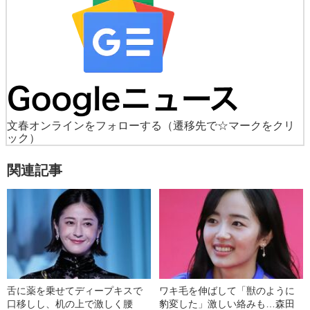
文春オンラインをフォローする
（遷移先で☆マークをクリ
ック）
関連記事
舌に薬を乗せてディープキスで
ワキ毛を伸ばして「獣のように
口移しし、机の上で激しく腰
豹変した」激しい絡みも…森田