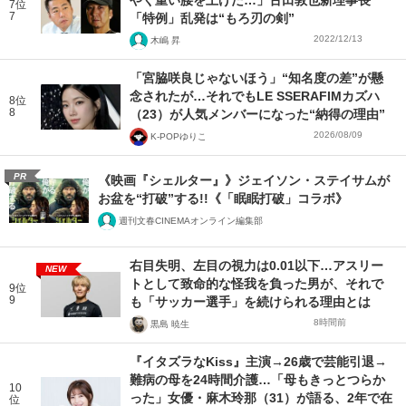
7位
7
「特例」乱発は“もろ刃の剣”
2022/12/13
木嶋 昇
「宮脇咲良じゃないほう」“知名度の差”が懸
念されたが…それでもLE SSERAFIMカズハ
8位
8
（23）が人気メンバーになった“納得の理由”
2026/08/09
K-POPゆりこ
PR
《映画『シェルター』》ジェイソン・ステイサムが
お盆を“打破”する!!《「眠眠打破」コラボ》
週刊文春CINEMAオンライン編集部
右目失明、左目の視力は0.01以下…アスリー
NEW
トとして致命的な怪我を負った男が、それで
9位
9
も「サッカー選手」を続けられる理由とは
8時間前
黒島 暁生
『イタズラなKiss』主演→26歳で芸能引退→
難病の母を24時間介護…「母もきっとつらか
10
った」女優・麻木玲那（31）が語る、2年で在
位