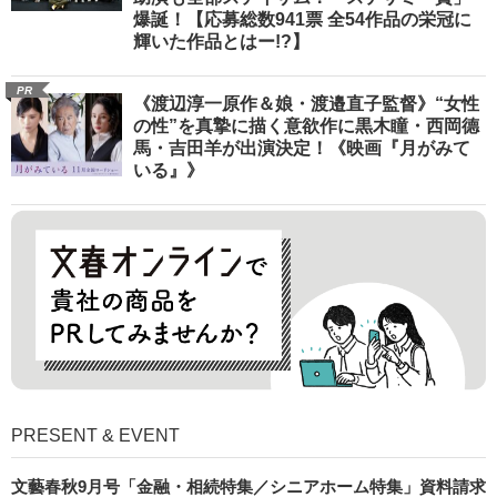
爆誕！【応募総数941票 全54作品の栄冠に
輝いた作品とはー!?】
PR
《渡辺淳一原作＆娘・渡邉直子監督》“女性
の性”を真摯に描く意欲作に黒木瞳・西岡德
馬・吉田羊が出演決定！《映画『月がみて
いる』》
PRESENT & EVENT
文藝春秋9月号「金融・相続特集／シニアホーム特集」資料請求