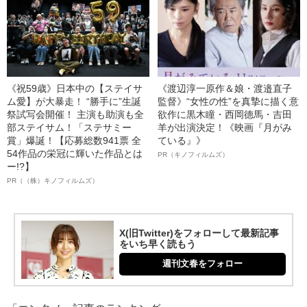
《祝59歳》日本中の【ステイサ
《渡辺淳一原作＆娘・渡邉直子
ム愛】が大暴走！ “勝手に”生誕
監督》“女性の性”を真摯に描く意
祭試写会開催！ 主演も助演も全
欲作に黒木瞳・西岡德馬・吉田
部ステイサム！「ステサミー
羊が出演決定！《映画『月がみ
賞」爆誕！【応募総数941票 全
ている』》
54作品の栄冠に輝いた作品とは
PR（キノフィルムズ）
ー!?】
PR（（株）キノフィルムズ）
X(旧Twitter)をフォローして最新記事
をいち早く読もう
週刊文春をフォロー