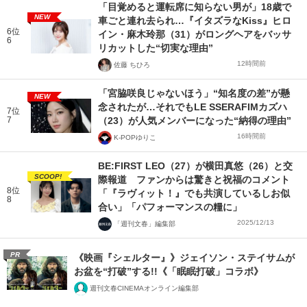
「目覚めると運転席に知らない男が」18歳で
NEW
車ごと連れ去られ…『イタズラなKiss』ヒロ
6位
イン・麻木玲那（31）がロングヘアをバッサ
6
リカットした“切実な理由”
12時間前
佐藤 ちひろ
「宮脇咲良じゃないほう」“知名度の差”が懸
NEW
念されたが…それでもLE SSERAFIMカズハ
7位
7
（23）が人気メンバーになった“納得の理由”
16時間前
K-POPゆりこ
BE:FIRST LEO（27）が横田真悠（26）と交
SCOOP!
際報道 ファンからは驚きと祝福のコメント
8位
「『ラヴィット！』でも共演しているしお似
8
合い」「パフォーマンスの糧に」
2025/12/13
「週刊文春」編集部
PR
《映画『シェルター』》ジェイソン・ステイサムが
お盆を“打破”する!!《「眠眠打破」コラボ》
週刊文春CINEMAオンライン編集部