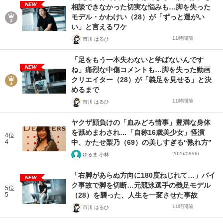
NEW
相談できなかった切実な悩みも…脚を失った
モデル・かわけい（28）が「ずっと運がい
い」と言えるワケ
11時間前
市川 はるひ
「足をもう一本失わないと学ばないんです
NEW
ね」痛烈な中傷コメントも…脚を失った動画
クリエイター（28）が「義足を見せる」と決
めるまで
11時間前
市川 はるひ
ヤクザ顔負けの「血みどろ情事」豊満な身体
を舐めまわされ…「自称16歳美少女」怪演
4位
4
中、かたせ梨乃（69）の美しすぎる“熟れ方”
2026/08/06
ゆるま 小林
「右脚があらぬ方向に180度ねじれて…」バイ
NEW
ク事故で脚を切断…元競泳選手の義足モデル
5位
5
（28）を襲った、人生を一変させた事故
11時間前
市川 はるひ