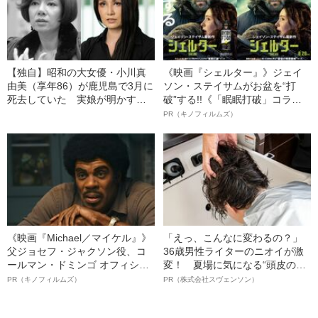
【独自】昭和の大女優・小川真
《映画『シェルター』》ジェイ
由美（享年86）が鹿児島で3月に
ソン・ステイサムがお盆を“打
死去していた 実娘が明かす
破”する!!《「眠眠打破」コラ
「毒母」の素顔と空白の晩年
ボ》
PR（キノフィルムズ）
《映画『Michael／マイケル』》
「えっ、こんなに変わるの？」
父ジョセフ・ジャクソン役、コ
36歳男性ライターのニオイが激
ールマン・ドミンゴ オフィシャ
変！ 夏場に気になる“頭皮のニ
ルインタビュー“観客を魅了した
オイ”や“ベタつき”を解消す
PR（キノフィルムズ）
PR（株式会社スヴェンソン）
名優、複雑な父親像への想いを
る、“ウィッグのスペシャリス
語る”《日本興収70億円突破》
ト”が生み出した徹底ケアとは