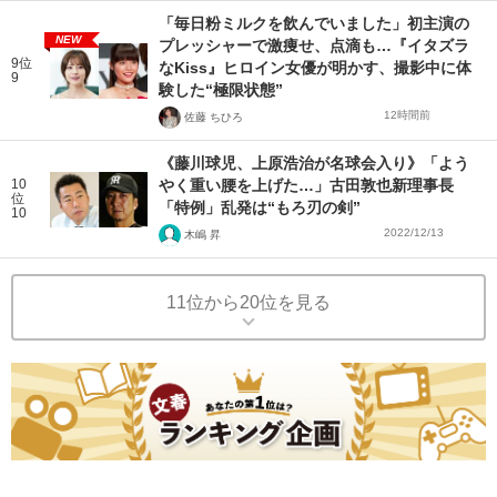
「毎日粉ミルクを飲んでいました」初主演の
NEW
プレッシャーで激痩せ、点滴も…『イタズラ
9位
なKiss』ヒロイン女優が明かす、撮影中に体
9
験した“極限状態”
12時間前
佐藤 ちひろ
《藤川球児、上原浩治が名球会入り》「よう
10
やく重い腰を上げた…」古田敦也新理事長
位
「特例」乱発は“もろ刃の剣”
10
2022/12/13
木嶋 昇
11位から20位を見る