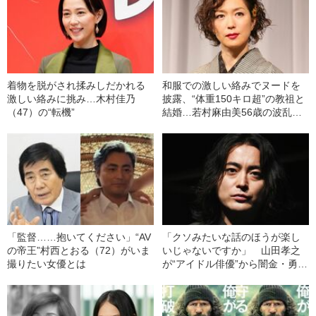
着物を脱がされ揉みしだかれる
和服での激しい絡みでヌードを
激しい絡みに挑み…木村佳乃
披露、“体重150キロ超”の教祖と
（47）の“転機”
結婚…若村麻由美56歳の波乱万
丈
「監督……抱いてください」“AV
「クソみたいな話のほうが楽し
の帝王”村西とおる（72）がいま
いじゃないですか」 山田孝之
撮りたい女優とは
が“アイドル俳優”から闇金・勇
者・ブリーフの“怪演俳優”へキャ
ラ変できたワケ