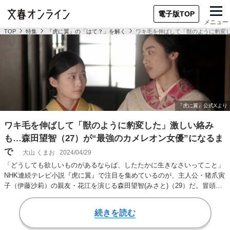
電子版TOP
メニュー
TOP
特集
『虎に翼』の「はて？」を解く
ワキ毛を伸ばして「獣のように豹変し
ワキ毛を伸ばして「獣のように豹変した」激しい絡み
も…森田望智（27）が“最強のカメレオン女優”になるま
で
大山 くまお
2024/04/29
「どうしても欲しいものがあるならば、したたかに生きなさいってこと」
NHK連続テレビ小説『虎に翼』で注目を集めているのが、主人公・猪爪寅
子（伊藤沙莉）の親友・花江を演じる森田望智(みさと)（29）だ。冒頭の
セリフは猪…
続きを読む