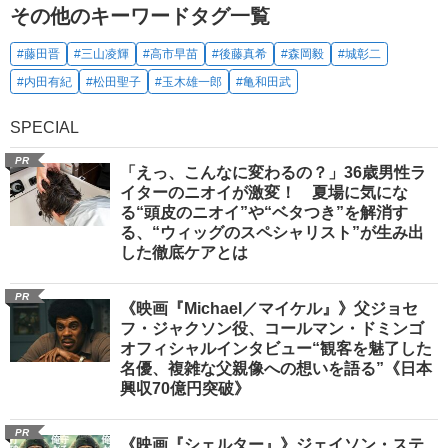
その他のキーワードタグ一覧
#藤田晋
#三山凌輝
#高市早苗
#後藤真希
#森岡毅
#城彰二
#内田有紀
#松田聖子
#玉木雄一郎
#亀和田武
SPECIAL
PR
「えっ、こんなに変わるの？」36歳男性ラ
イターのニオイが激変！ 夏場に気にな
る“頭皮のニオイ”や“ベタつき”を解消す
る、“ウィッグのスペシャリスト”が生み出
した徹底ケアとは
PR
《映画『Michael／マイケル』》父ジョセ
フ・ジャクソン役、コールマン・ドミンゴ
オフィシャルインタビュー“観客を魅了した
名優、複雑な父親像への想いを語る”《日本
興収70億円突破》
PR
《映画『シェルター』》ジェイソン・ステ