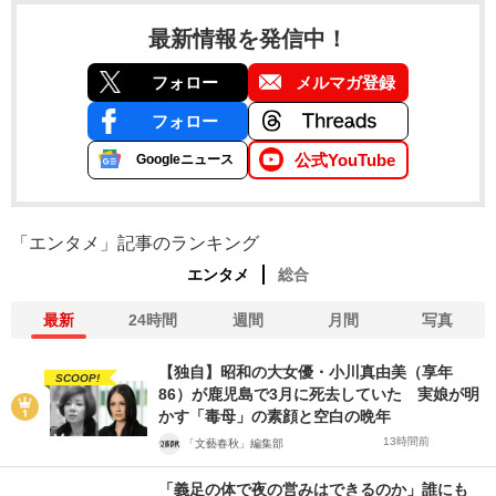
最新情報を発信中！
フォロー
メルマガ登録
フォロー
公式YouTube
Googleニュース
「エンタメ」記事のランキング
エンタメ
総合
最新
24時間
週間
月間
写真
【独自】昭和の大女優・小川真由美（享年
SCOOP!
86）が鹿児島で3月に死去していた 実娘が明
かす「毒母」の素顔と空白の晩年
13時間前
「文藝春秋」編集部
「義足の体で夜の営みはできるのか」誰にも