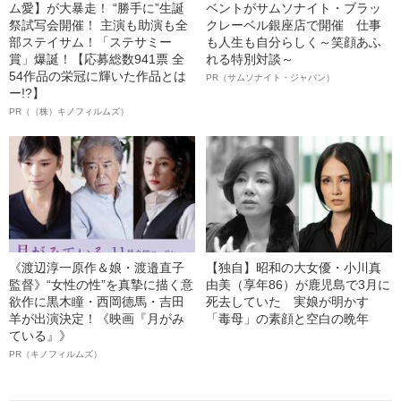
ム愛】が大暴走！ “勝手に”生誕
ベントがサムソナイト・ブラッ
祭試写会開催！ 主演も助演も全
クレーベル銀座店で開催 仕事
部ステイサム！「ステサミー
も人生も自分らしく～笑顔あふ
賞」爆誕！【応募総数941票 全
れる特別対談～
54作品の栄冠に輝いた作品とは
PR（サムソナイト・ジャパン）
ー!?】
PR（（株）キノフィルムズ）
《渡辺淳一原作＆娘・渡邉直子
【独自】昭和の大女優・小川真
監督》“女性の性”を真摯に描く意
由美（享年86）が鹿児島で3月に
欲作に黒木瞳・西岡德馬・吉田
死去していた 実娘が明かす
羊が出演決定！《映画『月がみ
「毒母」の素顔と空白の晩年
ている』》
PR（キノフィルムズ）