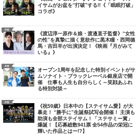
イサムがお盆を“打破”する!!《「眠眠打破」
コラボ》
PR
《渡辺淳一原作＆娘・渡邉直子監督》“女性
の性”を真摯に描く意欲作に黒木瞳・西岡德
馬・吉田羊が出演決定！《映画『月がみて
いる』》
PR
オープン1周年を記念した特別イベントがサ
ムソナイト・ブラックレーベル銀座店で開
催 仕事も人生も自分らしく～笑顔あふれ
る特別対談～
PR
《祝59歳》日本中の【ステイサム愛】が大
暴走！ “勝手に”生誕祭試写会開催！ 主演も
助演も全部ステイサム！「ステサミー賞」
爆誕！【応募総数941票 全54作品の栄冠に
輝いた作品とはー!?】