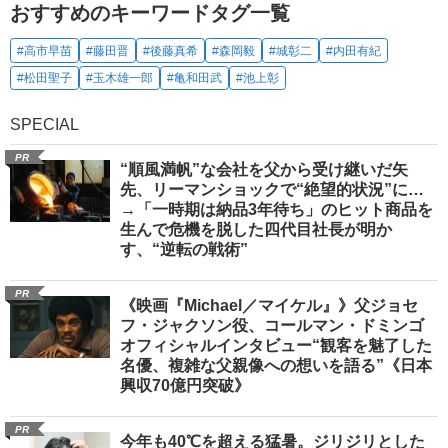
おすすめのキーワードタグ一覧
#高市早苗
#藤田晋
#後藤真希
#森岡毅
#城彰二
#内田有紀
#松田聖子
#玉木雄一郎
#亀和田武
#池上彰
SPECIAL
PR
“順風満帆”な会社を父から受け継いだ矢
先、リーマンショックで“絶望的状況”に…
→「一時期は納品3年待ち」のヒット商品を
生んで危機を脱した四代目社長が明か
す、“逆転の戦術”
PR
《映画『Michael／マイケル』》父ジョセ
フ・ジャクソン役、コールマン・ドミンゴ
オフィシャルインタビュー“観客を魅了した
名優、複雑な父親像への想いを語る”《日本
興収70億円突破》
PR
今年も40℃を超える猛暑。ジリジリとした