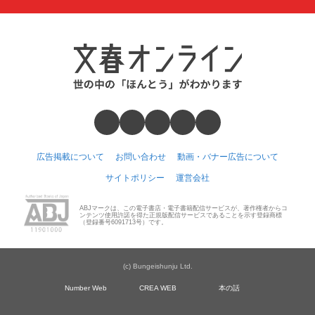
広告掲載について
お問い合わせ
動画・バナー広告について
サイトポリシー
運営会社
ABJマークは、この電子書店・電子書籍配信サービスが、著作権者からコ
ンテンツ使用許諾を得た正規版配信サービスであることを示す登録商標
（登録番号6091713号）です。
(c) Bungeishunju Ltd.
Number Web
CREA WEB
本の話