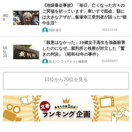
《池袋暴走事故》「毎日、亡くなった方々の
ご冥福を祈っています」車いすで面会、額に
9位
は大きなアザが…飯塚幸三受刑者が語った“獄
9
中生活”
2022/11/24
阿部 恭子
「殺意はなかった」19歳女子高生を強姦殺害
10
したのになぜ…裁判所と検察が対立した「驚
位
きの判決」（昭和42年の事件）
10
2026/08/07
鉄人ノンフィクション編集部
11位から20位を見る