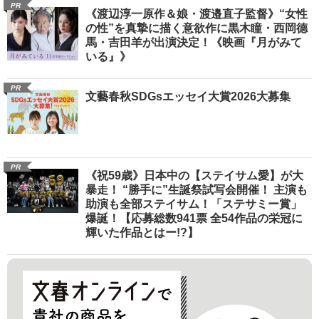
PR
《渡辺淳一原作＆娘・渡邉直子監督》“女性
の性”を真摯に描く意欲作に黒木瞳・西岡德
馬・吉田羊が出演決定！《映画『月がみて
いる』》
PR
文藝春秋SDGsエッセイ大賞2026大募集
PR
《祝59歳》日本中の【ステイサム愛】が大
暴走！ “勝手に”生誕祭試写会開催！ 主演も
助演も全部ステイサム！「ステサミー賞」
爆誕！【応募総数941票 全54作品の栄冠に
輝いた作品とはー!?】