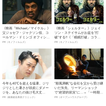
《映画『Michael／マイケル』》
《映画『シェルター』》ジェイ
父ジョセフ・ジャクソン役、コ
ソン・ステイサムがお盆を“打
ールマン・ドミンゴ オフィシャ
破”する!!《「眠眠打破」コラ
ルインタビュー“観客を魅了した
ボ》
PR（キノフィルムズ）
PR（キノフィルムズ）
名優、複雑な父親像への想いを
語る”《日本興収70億円突破》
今年も40℃を超える猛暑。ジリ
“順風満帆”な会社を父から受け継
ジリとした暑さが頭皮にダメー
いだ矢先、リーマンショック
ジを。あなたの抜け毛大丈
で“絶望的状況”に…→「一時期は
夫！？
納品3年待ち」のヒット商品を生
PR（銀座総合美容クリニック）
PR（オープンハウスグループ）
んで危機を脱した四代目社長が
明かす、“逆転の戦術”