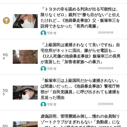
「トヨタの非を認める判決が出る可能性は、
限りなくゼロ」裁判で“勝ち目がない”と伝え
たけれど…《池袋暴走事故》父・飯塚幸三を
説得できなかった「長男の葛藤」
2026/08/08
守田 哲
「上級国民は逮捕されなくて良いですね」自
宅住所がネットに流出、嫌がらせ電話も…
4位
《12人死傷の池袋暴走事故》飯塚幸三の長男
4
が直面した「加害者家族への暴力」
2026/08/08
守田 哲
「飯塚幸三は上級国民だから逮捕されない」
は間違いだった…《池袋暴走事故》警視庁幹
5位
部が「自民党議員」に呼び出されても逮捕を
5
見送った理由
2026/08/08
守田 哲
虚偽説明、管理費踏み倒し…憧れの会員制リ
ゾートクラブがまぎれもない「負動産」にな
6位