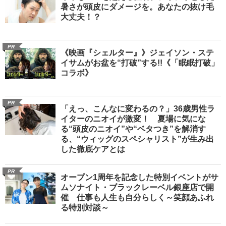
暑さが頭皮にダメージを。あなたの抜け毛
大丈夫！？
PR
《映画『シェルター』》ジェイソン・ステ
イサムがお盆を“打破”する!!《「眠眠打破」
コラボ》
PR
「えっ、こんなに変わるの？」36歳男性ラ
イターのニオイが激変！ 夏場に気にな
る“頭皮のニオイ”や“ベタつき”を解消す
る、“ウィッグのスペシャリスト”が生み出
した徹底ケアとは
PR
オープン1周年を記念した特別イベントがサ
ムソナイト・ブラックレーベル銀座店で開
催 仕事も人生も自分らしく～笑顔あふれ
る特別対談～