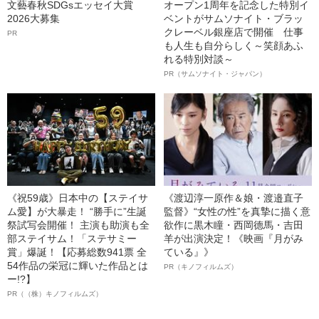
文藝春秋SDGsエッセイ大賞
オープン1周年を記念した特別イ
2026大募集
ベントがサムソナイト・ブラッ
クレーベル銀座店で開催 仕事
PR
も人生も自分らしく～笑顔あふ
れる特別対談～
PR（サムソナイト・ジャパン）
《祝59歳》日本中の【ステイサ
《渡辺淳一原作＆娘・渡邉直子
ム愛】が大暴走！ “勝手に”生誕
監督》“女性の性”を真摯に描く意
祭試写会開催！ 主演も助演も全
欲作に黒木瞳・西岡德馬・吉田
部ステイサム！「ステサミー
羊が出演決定！《映画『月がみ
賞」爆誕！【応募総数941票 全
ている』》
54作品の栄冠に輝いた作品とは
PR（キノフィルムズ）
ー!?】
PR（（株）キノフィルムズ）