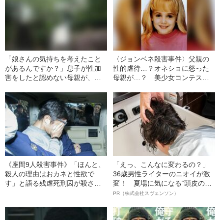
「娘さんの気持ちを考えたこと
〈ジョンベネ殺害事件〉父親の
があるんですか？」息子が性加
性的虐待…？オネショに怒った
害をしたと認めない母親が、逆
母親が…？ 美少女コンテスト
に被害女性（18）を責めた“身勝
常連の6歳の娘の殺害で、家族が
手すぎる一言”とは
疑われたワケ
《座間9人殺害事件》「ほんと、
「えっ、こんなに変わるの？」
殺人の理由はおカネと性欲で
36歳男性ライターのニオイが激
す」と語る残虐死刑囚が殺さな
変！ 夏場に気になる“頭皮のニ
かった“3人の女性”
オイ”や“ベタつき”を解消す
PR（株式会社スヴェンソン）
る、“ウィッグのスペシャリス
ト”が生み出した徹底ケアとは