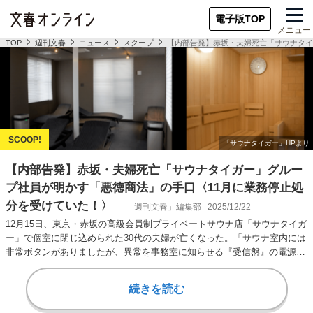
電子版TOP
メニュー
TOP
週刊文春
ニュース
スクープ
【内部告発】赤坂・夫婦死亡「サウナタイ
【内部告発】赤坂・夫婦死亡「サウナタイガー」グルー
プ社員が明かす「悪徳商法」の手口〈11月に業務停止処
分を受けていた！〉
「週刊文春」編集部
2025/12/22
12月15日、東京・赤坂の高級会員制プライベートサウナ店「サウナタイガ
ー」で個室に閉じ込められた30代の夫婦が亡くなった。「サウナ室内には
非常ボタンがありましたが、異常を事務室に知らせる『受信盤』の電源が
入っていな…
続きを読む