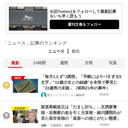
X(旧Twitter)をフォローして最新記事
をいち早く読もう
週刊文春をフォロー
「ニュース」記事のランキング
ニュース
総合
最新
24時間
週間
月間
写真
「毎月1人ずつ誘拐」「手帳にはヤバすぎる5
NEW
文字」“12歳少女との結婚”を本気で夢見た
「22歳男の末路」（昭和21年の事件）
3時間前
鉄人ノンフィクション編集部
皇室典範改正は「だまし討ち」…五摂家筆
SCOOP!
頭・近衛家の血を引く元首相・細川護熙氏が
見た高市首相の「皇室への信じがたい態度」
7時間前
「文藝春秋」編集部