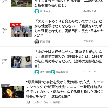
ってしまった“残念すぎる理由”〈1250もの区
6
分所有権を売り出し〉
2025/03/15
吉川 祐介
「スカートめくりと変わらないですよね」だ
NEW
から性犯罪はなくならない…「盗撮をいたず
7位
らの延長と考える」高齢男性に見た“日本のヤ
7
バさ”
20時間前
斉藤 章佳
「あの子は人任せにせん。選挙でも寝ないん
よ」高市早苗首相の〈睡眠不足〉は、1992年
8位
の初出馬の時からだった《当時の支持者が証
8
言》
2026/07/31
甚野 博則
本誌取材班
“順風満帆”な会社を父から受け継いだ矢先、リーマ
PR
ンショックで“絶望的状況”に…→「一時期は納品3
年待ち」のヒット商品を生んで危機を脱した四代目
社長が明かす、“逆転の戦術”
「文春オンライン」編集部