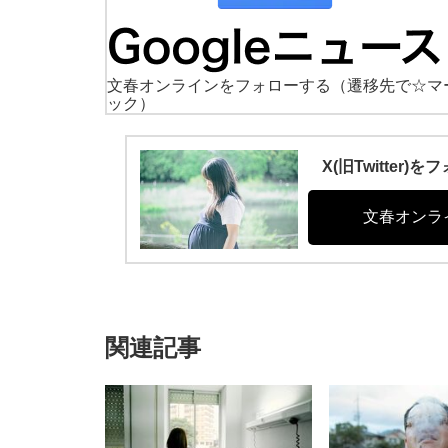
文春オンラインをフォローする
（遷移先で☆マ
ック）
X(旧Twitte
文春オンラ
関連記事