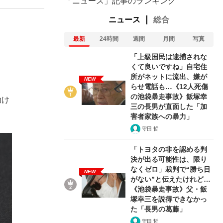
「ニュース」記事のランキング
ニュース
総合
最新
24時間
週間
月間
写真
「上級国民は逮捕されな
くて良いですね」自宅住
所がネットに流出、嫌が
NEW
らせ電話も…《12人死傷
の池袋暴走事故》飯塚幸
助け
三の長男が直面した「加
害者家族への暴力」
守田 哲
「トヨタの非を認める判
決が出る可能性は、限り
なくゼロ」裁判で“勝ち目
NEW
がない”と伝えたけれど…
《池袋暴走事故》父・飯
塚幸三を説得できなかっ
た「長男の葛藤」
守田 哲