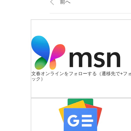
前へ
文春オンラインをフォローする
（遷移先で+フ
ック）