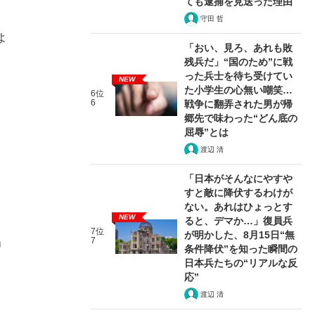
ても逮捕を見送った理由
守田 哲
よ
「おい、見ろ、あれも敗
残兵だ」“国のため”に戦
った兵士を待ち受けてい
NEW
た小学生の心無い嘲笑…
6位
6
戦争に翻弄された男が帰
郷先で味わった“どん底の
屈辱”とは
渡辺 清
「日本がそんなにやすや
すと敵に降伏するわけが
ない。あれはひょっとす
NEW
ると、デマか…」復員兵
7位
が明かした、8月15日“無
7
」
条件降伏”を知った瞬間の
日本兵たちの“リアルな反
応”
渡辺 清