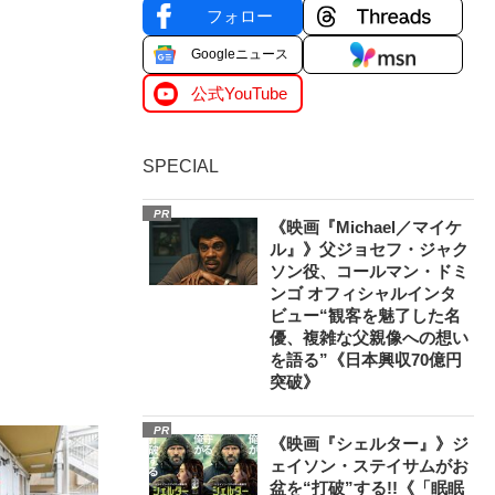
フォロー
Googleニュース
公式YouTube
SPECIAL
PR
《映画『Michael／マイケ
ル』》父ジョセフ・ジャク
ソン役、コールマン・ドミ
ンゴ オフィシャルインタ
ビュー“観客を魅了した名
優、複雑な父親像への想い
を語る”《日本興収70億円
突破》
PR
《映画『シェルター』》ジ
ェイソン・ステイサムがお
盆を“打破”する!!《「眠眠