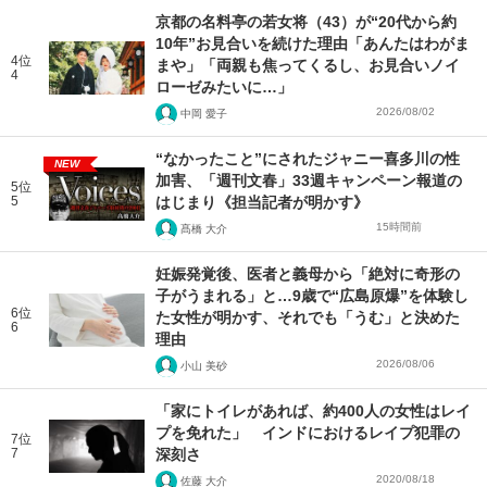
京都の名料亭の若女将（43）が“20代から約
10年”お見合いを続けた理由「あんたはわがま
4位
まや」「両親も焦ってくるし、お見合いノイ
4
ローゼみたいに…」
2026/08/02
中岡 愛子
“なかったこと”にされたジャニー喜多川の性
NEW
加害、「週刊文春」33週キャンペーン報道の
5位
5
はじまり《担当記者が明かす》
15時間前
髙橋 大介
妊娠発覚後、医者と義母から「絶対に奇形の
子がうまれる」と…9歳で“広島原爆”を体験し
6位
た女性が明かす、それでも「うむ」と決めた
6
理由
2026/08/06
小山 美砂
「家にトイレがあれば、約400人の女性はレイ
プを免れた」 インドにおけるレイプ犯罪の
7位
7
深刻さ
2020/08/18
佐藤 大介