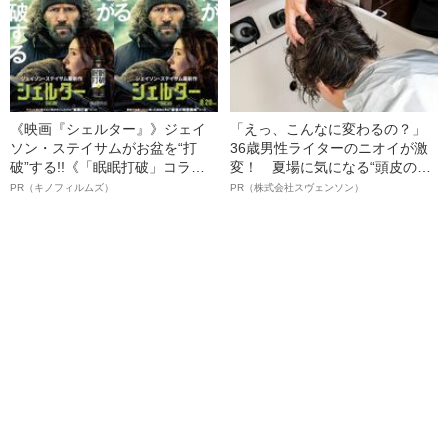
《映画『シェルター』》ジェイ
「えっ、こんなに変わるの？」
ソン・ステイサムがお盆を“打
36歳男性ライターのニオイが激
破”する!!《「眠眠打破」コラ
変！ 夏場に気になる“頭皮のニ
ボ》
オイ”や“ベタつき”を解消す
PR（キノフィルムズ）
PR（株式会社スヴェンソン）
る、“ウィッグのスペシャリス
ト”が生み出した徹底ケアとは