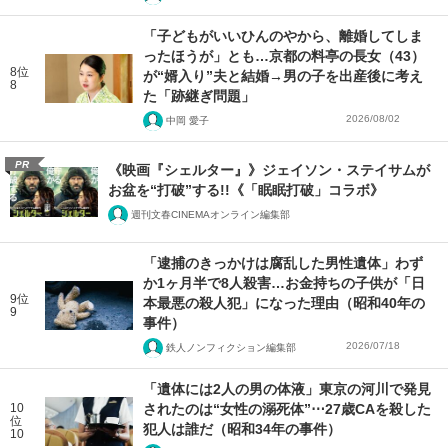
「子どもがいいひんのやから、離婚してしま
ったほうが」とも…京都の料亭の長女（43）
8位
が“婿入り”夫と結婚→男の子を出産後に考え
8
た「跡継ぎ問題」
2026/08/02
中岡 愛子
PR
《映画『シェルター』》ジェイソン・ステイサムが
お盆を“打破”する!!《「眠眠打破」コラボ》
週刊文春CINEMAオンライン編集部
「逮捕のきっかけは腐乱した男性遺体」わず
か1ヶ月半で8人殺害…お金持ちの子供が「日
9位
本最悪の殺人犯」になった理由（昭和40年の
9
事件）
2026/07/18
鉄人ノンフィクション編集部
「遺体には2人の男の体液」東京の河川で発見
10
されたのは“女性の溺死体”⋯27歳CAを殺した
位
犯人は誰だ（昭和34年の事件）
10