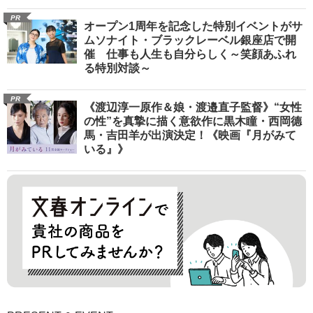
PR
オープン1周年を記念した特別イベントがサ
ムソナイト・ブラックレーベル銀座店で開
催 仕事も人生も自分らしく～笑顔あふれ
る特別対談～
PR
《渡辺淳一原作＆娘・渡邉直子監督》“女性
の性”を真摯に描く意欲作に黒木瞳・西岡德
馬・吉田羊が出演決定！《映画『月がみて
いる』》