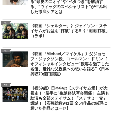
る“頭皮のニオイ”や“ベタつき”を解消す
る、“ウィッグのスペシャリスト”が生み出
した徹底ケアとは
PR
《映画『シェルター』》ジェイソン・ステ
イサムがお盆を“打破”する!!《「眠眠打破」
コラボ》
PR
《映画『Michael／マイケル』》父ジョセ
フ・ジャクソン役、コールマン・ドミンゴ
オフィシャルインタビュー“観客を魅了した
名優、複雑な父親像への想いを語る”《日本
興収70億円突破》
PR
《祝59歳》日本中の【ステイサム愛】が大
暴走！ “勝手に”生誕祭試写会開催！ 主演も
助演も全部ステイサム！「ステサミー賞」
爆誕！【応募総数941票 全54作品の栄冠に
輝いた作品とはー!?】