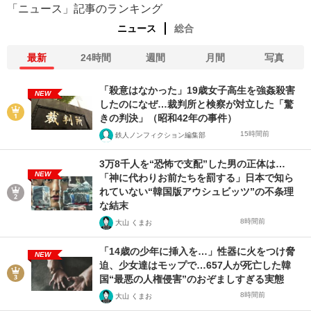
「ニュース」記事のランキング
ニュース
総合
最新
24時間
週間
月間
写真
「殺意はなかった」19歳女子高生を強姦殺害
NEW
したのになぜ…裁判所と検察が対立した「驚
きの判決」（昭和42年の事件）
15時間前
鉄人ノンフィクション編集部
3万8千人を“恐怖で支配”した男の正体は…
NEW
「神に代わりお前たちを罰する」日本で知ら
れていない“韓国版アウシュビッツ”の不条理
な結末
8時間前
大山 くまお
「14歳の少年に挿入を…」性器に火をつけ脅
NEW
迫、少女達はモップで…657人が死亡した韓
国“最悪の人権侵害”のおぞましすぎる実態
8時間前
大山 くまお