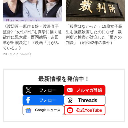
《渡辺淳一原作＆娘・渡邉直子
「殺意はなかった」19歳女子高
監督》“女性の性”を真摯に描く意
生を強姦殺害したのになぜ…裁
欲作に黒木瞳・西岡德馬・吉田
判所と検察が対立した「驚きの
羊が出演決定！《映画『月がみ
判決」（昭和42年の事件）
ている』》
PR（キノフィルムズ）
最新情報を発信中！
フォロー
メルマガ登録
フォロー
公式YouTube
Googleニュース