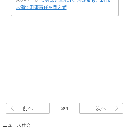
次のページ
C男は児童ポルノ法違反も、14歳
未満で刑事責任を問えず
前へ
次へ
3/4
ニュース
社会