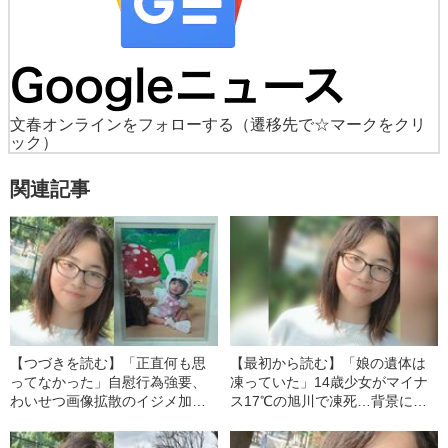
文春オンラインをフォローする
（遷移先で☆マークをクリ
ック）
関連記事
【つづきを読む】「正直何も思
【最初から読む】「娘の遺体は
ってなかった」自慰行為強要、
凍っていた」14歳少女がマイナ
わいせつ画像拡散のイジメ加害
ス17℃の旭川で凍死…背景に
生徒らを直撃【旭川14歳女子凍
「性的な辱め」のトラウマ
死】《7000万円支払いで遺族と
《7000万円支払いで遺族と和解