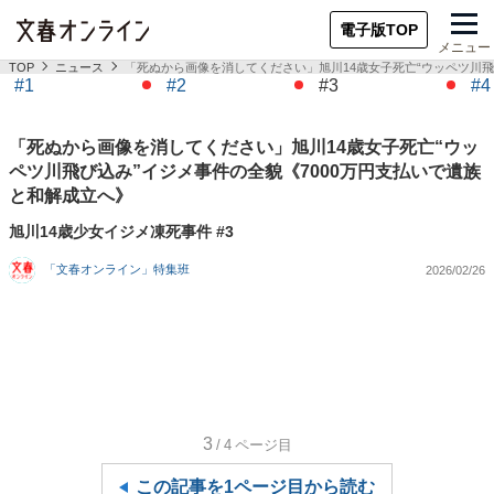
電子版TOP
メニュー
TOP
ニュース
「死ぬから画像を消してください」旭川14歳女子死亡“ウッペツ川飛
#1
#2
#3
#4
「死ぬから画像を消してください」旭川14歳女子死亡“ウッ
ペツ川飛び込み”イジメ事件の全貌《7000万円支払いで遺族
と和解成立へ》
旭川14歳少女イジメ凍死事件 #3
「文春オンライン」特集班
2026/02/26
3
/4
ページ目
この記事を1ページ目から読む