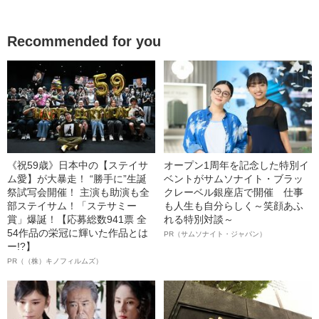
Recommended for you
《祝59歳》日本中の【ステイサ
オープン1周年を記念した特別イ
ム愛】が大暴走！ “勝手に”生誕
ベントがサムソナイト・ブラッ
祭試写会開催！ 主演も助演も全
クレーベル銀座店で開催 仕事
部ステイサム！「ステサミー
も人生も自分らしく～笑顔あふ
賞」爆誕！【応募総数941票 全
れる特別対談～
54作品の栄冠に輝いた作品とは
PR（サムソナイト・ジャパン）
ー!?】
PR（（株）キノフィルムズ）