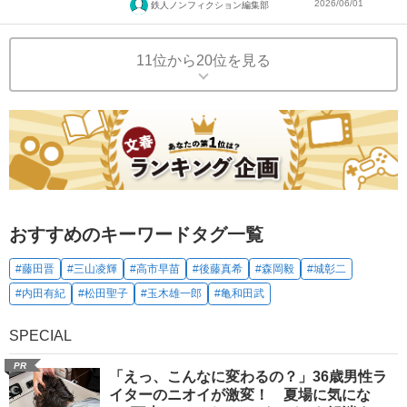
2026/06/01
鉄人ノンフィクション編集部
11位から20位を見る
おすすめのキーワードタグ一覧
#藤田晋
#三山凌輝
#高市早苗
#後藤真希
#森岡毅
#城彰二
#内田有紀
#松田聖子
#玉木雄一郎
#亀和田武
SPECIAL
PR
「えっ、こんなに変わるの？」36歳男性ラ
イターのニオイが激変！ 夏場に気にな