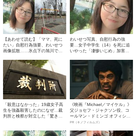
和解成立へ》
成立へ》
【あわせて読む】「ママ、死に
わいせつ写真、自慰行為の強
たい」自慰行為強要、わいせつ
要…女子中学生（14）を死に追
画像拡散……氷点下の旭川で凍
いやった「凄惨いじめ」加害生
死した14歳女子中学生への“壮絶
徒が見せた“あり得ない態度”
イジメ”《7000万円支払いで遺族
と和解成立へ》
「殺意はなかった」19歳女子高
《映画『Michael／マイケル』》
生を強姦殺害したのになぜ…裁
父ジョセフ・ジャクソン役、コ
判所と検察が対立した「驚きの
ールマン・ドミンゴ オフィシャ
判決」（昭和42年の事件）
ルインタビュー“観客を魅了した
PR（キノフィルムズ）
名優、複雑な父親像への想いを
語る”《日本興収70億円突破》