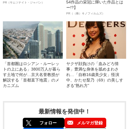
54作品の栄冠に輝いた作品とは
PR（サムソナイト・ジャパン）
ー!?】
PR（（株）キノフィルムズ）
「首都圏はロシアン・ルーレッ
ヤクザ顔負けの「血みどろ情
トの上にある」3800万人が暮ら
事」豊満な身体を舐めまわさ
す土地で何が…京大名誉教授が
れ…「自称16歳美少女」怪演
解説する「首都直下地震」のメ
中、かたせ梨乃（69）の美しす
カニズム
ぎる“熟れ方”
最新情報を発信中！
フォロー
メルマガ登録