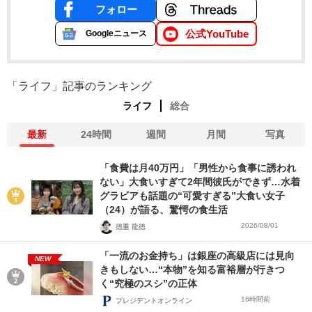
フォロー
公式YouTube
Googleニュース
「ライフ」記事のランキング
ライフ
総合
最新
24時間
週間
月間
写真
「食費は月40万円」「男性から食事に誘われ
ない」大食いすぎて2年間彼氏ができず…水着
グラビアも話題の“可愛すぎる”大食い女子
（24）が語る、驚愕の食生活
2026/08/01
徳重 龍徳
「一流のお金持ち」は銀座の高級店には見向
NEW
きもしない…“本物”を知る富裕層が行きつ
く“究極のスシ”の正体
16時間前
プレジデントオンライン