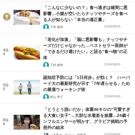
「こんなに少ないの？」食べ過ぎは確実に悪
影響…小腹が空いたらナッツやチーズを食べ
る人が知らない「本当の適正量」
2026/08/05
下村 健寿
「老化が加速」「脳に悪影響も」ナッツやチ
ーズだけじゃなかった…ベストセラー医師が
4位
「できるだけ避けたい」と語る“食べ物”の正
4
体
2026/08/05
下村 健寿
認知症予防には「1日何歩」が効く？ ハーバ
ード大の最新研究が示す「7年遅らせる」ため
5位
5
の最適ウォーキング術
2026/05/30
梶山 寿子
「とうとう脱いだか」体重46キロの“可愛すぎ
る大食い女子”→大胆な水着姿を披露…24歳イ
6位
ンフルエンサーが明かす、グラビア挑戦の予
6
想外の結末
2026/08/06
「文春オンライン」編集部