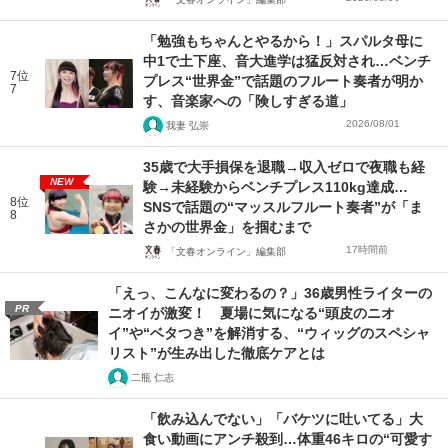
「勉強もちゃんとやるから！」スパルタ母に
中1で土下座、音大進学は猛反対され…ベンチ
7位
プレス“世界金”で話題のフルート奏者が明か
7
す、音楽家への「険しすぎる道」
2026/08/01
我妻 弘崇
35歳で大手損保を退職→収入ゼロで夜職も経
NEW
験→未経験からベンチプレス110kg達成…
8位
SNSで話題の“マッスルフルート奏者”が「ま
8
さかの世界金」を掴むまで
17時間前
「文春オンライン」編集部
「えっ、こんなに変わるの？」36歳男性ライターの
PR
ニオイが激変！ 夏場に気になる“頭皮のニオ
イ”や“ベタつき”を解消する、“ウィッグのスペシャ
リスト”が生み出した徹底ケアとは
二瓶 仁志
「飲み込んでない」「バケツに吐いてる」大
食い動画にアンチ殺到…体重46キロの“可愛す