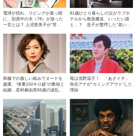
電球が切れ、リビングが真っ暗
81歳ひとり暮らしの父がラブホ
に…別居中の夫（78）が放った
テルから救急搬送、いったい誰
一言とは？ 上沼恵美子が“苦
と…？ 息子が驚愕した“老いた
言”「男の人の間違った楽天家、
親の性生活”
あれなんなんでしょう」
和服での激しい絡みでヌードを
母は浅野温子！ 「あさイチ」
披露、“体重150キロ超”の教祖と
魚住アナが“カミングアウト”した
結婚…若村麻由美56歳の波乱万
理由
丈