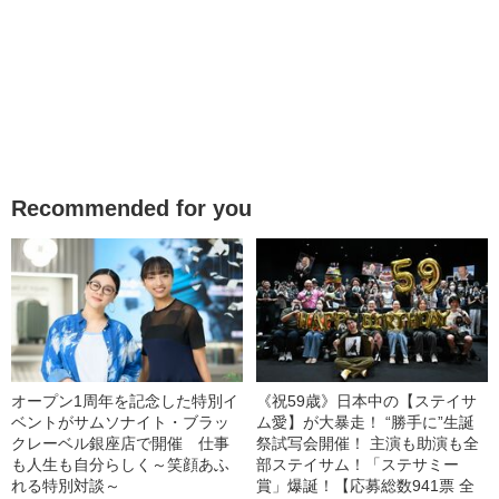
Recommended for you
オープン1周年を記念した特別イ
《祝59歳》日本中の【ステイサ
ベントがサムソナイト・ブラッ
ム愛】が大暴走！ “勝手に”生誕
クレーベル銀座店で開催 仕事
祭試写会開催！ 主演も助演も全
も人生も自分らしく～笑顔あふ
部ステイサム！「ステサミー
れる特別対談～
賞」爆誕！【応募総数941票 全