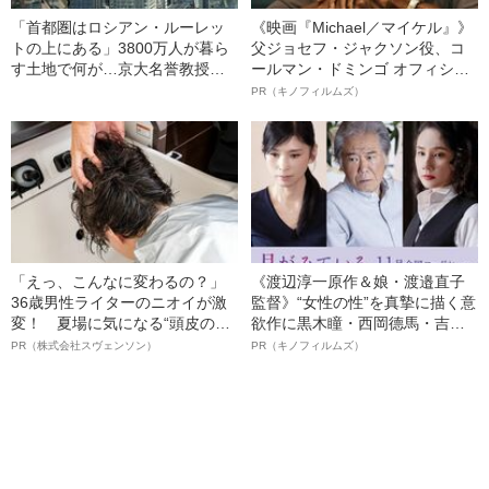
「首都圏はロシアン・ルーレッ
《映画『Michael／マイケル』》
トの上にある」3800万人が暮ら
父ジョセフ・ジャクソン役、コ
す土地で何が…京大名誉教授が
ールマン・ドミンゴ オフィシャ
解説する「首都直下地震」のメ
ルインタビュー“観客を魅了した
PR（キノフィルムズ）
カニズム
名優、複雑な父親像への想いを
語る”《日本興収70億円突破》
「えっ、こんなに変わるの？」
《渡辺淳一原作＆娘・渡邉直子
36歳男性ライターのニオイが激
監督》“女性の性”を真摯に描く意
変！ 夏場に気になる“頭皮のニ
欲作に黒木瞳・西岡德馬・吉田
オイ”や“ベタつき”を解消す
羊が出演決定！《映画『月がみ
PR（株式会社スヴェンソン）
PR（キノフィルムズ）
る、“ウィッグのスペシャリス
ている』》
ト”が生み出した徹底ケアとは