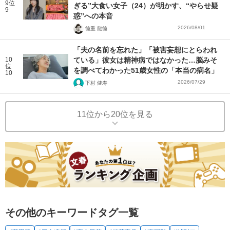
9位
ぎる”大食い女子（24）が明かす、“やらせ疑
9
惑”への本音
2026/08/01
徳重 龍徳
「夫の名前を忘れた」「被害妄想にとらわれ
10
ている」彼女は精神病ではなかった…脳みそ
位
を調べてわかった51歳女性の「本当の病名」
10
2026/07/29
下村 健寿
11位から20位を見る
その他のキーワードタグ一覧