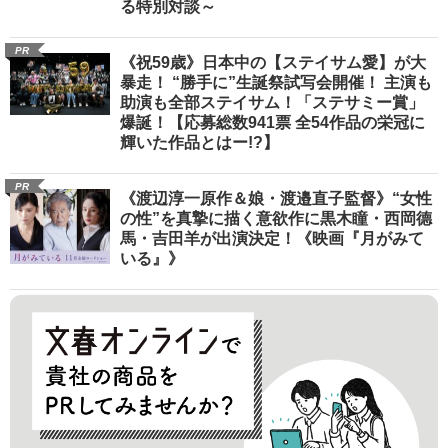
る特別対談～
PR
《祝59歳》日本中の【ステイサム愛】が大
暴走！ “勝手に”生誕祭試写会開催！ 主演も
助演も全部ステイサム！「ステサミー賞」
爆誕！【応募総数941票 全54作品の栄冠に
輝いた作品とはー!?】
PR
《渡辺淳一原作＆娘・渡邉直子監督》“女性
の性”を真摯に描く意欲作に黒木瞳・西岡德
馬・吉田羊が出演決定！《映画『月がみて
いる』》