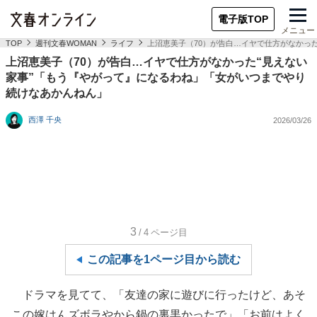
電子版TOP
メニュー
TOP
週刊文春WOMAN
ライフ
上沼恵美子（70）が告白…イヤで仕方がなかっ
上沼恵美子（70）が告白…イヤで仕方がなかった“見えない
家事”「もう『やがって』になるわね」「女がいつまでやり
続けなあかんねん」
西澤 千央
2026/03/26
3
/4
ページ目
この記事を1ページ目から読む
ドラマを見てて、「友達の家に遊びに行ったけど、あそ
この嫁はんズボラやから鍋の裏黒かったで」「お前はよく