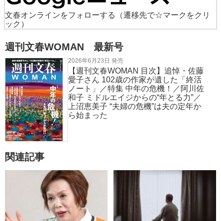
文春オンラインをフォローする
（遷移先で☆マークをクリ
ック）
週刊文春WOMAN 最新号
2026年6月23日 発売
【週刊文春WOMAN 目次】追悼・佐藤
愛子さん 102歳の作家が遺した「終活
ノート」／特集 中年の危機！／阿川佐
和子 ミドルエイジからの“年とる力”／
上沼恵美子 “夫婦の危機”は夫の定年か
ら始まった
関連記事