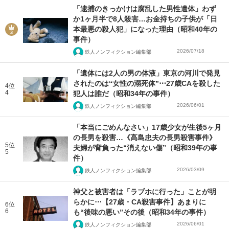
「逮捕のきっかけは腐乱した男性遺体」わず
か1ヶ月半で8人殺害…お金持ちの子供が「日
本最悪の殺人犯」になった理由（昭和40年の
事件）
2026/07/18
鉄人ノンフィクション編集部
「遺体には2人の男の体液」東京の河川で発見
されたのは“女性の溺死体”⋯27歳CAを殺した
4位
4
犯人は誰だ（昭和34年の事件）
2026/06/01
鉄人ノンフィクション編集部
「本当にごめんなさい」17歳少女が生後5ヶ月
の長男を殺害…《高島忠夫の長男殺害事件》
5位
夫婦が背負った“消えない傷”（昭和39年の事
5
件）
2026/03/09
鉄人ノンフィクション編集部
神父と被害者は「ラブホに行った」ことが明
らかに⋯【27歳・CA殺害事件】あまりに
6位
6
も“後味の悪い”その後（昭和34年の事件）
2026/06/01
鉄人ノンフィクション編集部