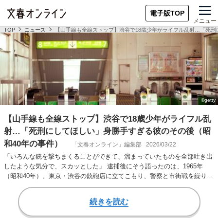
電子版TOP
メニュー
TOP
ニュース
【山手線も全線ストップ】渋谷で18歳少年がライフル乱射…「死刑
【山手線も全線ストップ】渋谷で18歳少年がライフル乱
射…「死刑にしてほしい」身勝手すぎる彼のその後（昭
和40年の事件）
「文春オンライン」編集部
2026/03/22
「いろんな銃を撃ちまくることができて、溜まっていたものを全部吐き出
したような気分で、スカッとした」 逮捕後にそう語ったのは、1965年
（昭和40年）、東京・渋谷の銃砲店に立てこもり、警察と市街戦を繰り広
げた18歳の少…
続きを読む