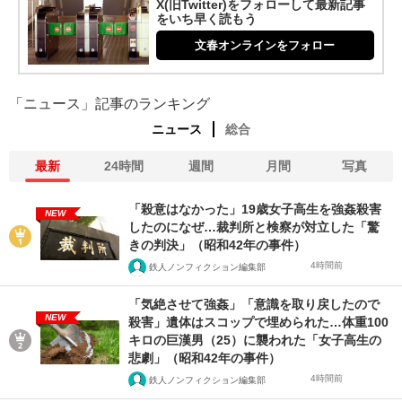
X(旧Twitter)をフォローして最新記事
をいち早く読もう
文春オンラインをフォロー
「ニュース」記事のランキング
ニュース
総合
最新
24時間
週間
月間
写真
「殺意はなかった」19歳女子高生を強姦殺害
NEW
したのになぜ…裁判所と検察が対立した「驚
きの判決」（昭和42年の事件）
4時間前
鉄人ノンフィクション編集部
「気絶させて強姦」「意識を取り戻したので
NEW
殺害」遺体はスコップで埋められた…体重100
キロの巨漢男（25）に襲われた「女子高生の
悲劇」（昭和42年の事件）
4時間前
鉄人ノンフィクション編集部