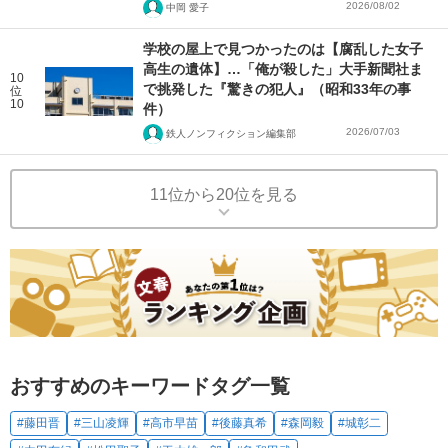
2026/08/02
中岡 愛子
学校の屋上で見つかったのは【腐乱した女子
高生の遺体】…「俺が殺した」大手新聞社ま
10
で挑発した『驚きの犯人』（昭和33年の事
位
10
件）
2026/07/03
鉄人ノンフィクション編集部
11位から20位を見る
おすすめのキーワードタグ一覧
#藤田晋
#三山凌輝
#高市早苗
#後藤真希
#森岡毅
#城彰二