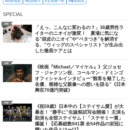
#内田有紀
#松田聖子
#玉木雄一郎
#亀和田武
SPECIAL
PR
「えっ、こんなに変わるの？」36歳男性ラ
イターのニオイが激変！ 夏場に気にな
る“頭皮のニオイ”や“ベタつき”を解消す
る、“ウィッグのスペシャリスト”が生み出
した徹底ケアとは
PR
《映画『Michael／マイケル』》父ジョセ
フ・ジャクソン役、コールマン・ドミンゴ
オフィシャルインタビュー“観客を魅了した
名優、複雑な父親像への想いを語る”《日本
興収70億円突破》
PR
《祝59歳》日本中の【ステイサム愛】が大
暴走！ “勝手に”生誕祭試写会開催！ 主演も
助演も全部ステイサム！「ステサミー賞」
爆誕！【応募総数941票 全54作品の栄冠に
輝いた作品とはー!?】