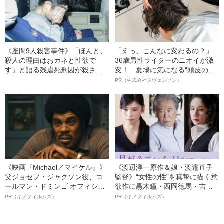
《座間9人殺害事件》「ほんと、
「えっ、こんなに変わるの？」
殺人の理由はおカネと性欲で
36歳男性ライターのニオイが激
す」と語る残虐死刑囚が殺さな
変！ 夏場に気になる“頭皮のニ
かった“3人の女性”
オイ”や“ベタつき”を解消す
PR（株式会社スヴェンソン）
る、“ウィッグのスペシャリス
ト”が生み出した徹底ケアとは
《映画『Michael／マイケル』》
《渡辺淳一原作＆娘・渡邉直子
父ジョセフ・ジャクソン役、コ
監督》“女性の性”を真摯に描く意
ールマン・ドミンゴ オフィシャ
欲作に黒木瞳・西岡德馬・吉田
ルインタビュー“観客を魅了した
羊が出演決定！《映画『月がみ
PR（キノフィルムズ）
PR（キノフィルムズ）
名優、複雑な父親像への想いを
ている』》
語る”《日本興収70億円突破》