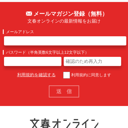
メールマガジン登録（無料）
文春オンラインの最新情報をお届け
メールアドレス
パスワード（半角英数6文字以上12文字以下）
利用規約を確認する
利用規約に同意します