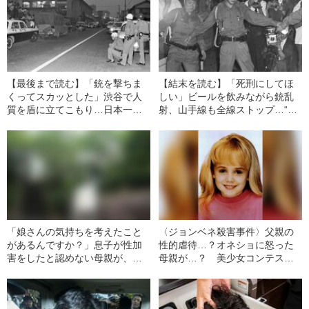
【最後まで読む】「銃を撃ちま
【結末を読む】「死刑にしてほ
くってスカッとした」渋谷で人
しい」ビールを飲みながら銃乱
質を盾に立てこもり…日本一の
射、山手線も全線ストップ…“銃
繁華街を「戦場に変えた」18歳
の魔力”に取り憑かれた18歳少年
少年の犯行理由（昭和40年の事
の『その後の人生』（昭和40年
件）
の事件）
「娘さんの気持ちを考えたこと
〈ジョンベネ殺害事件〉父親の
があるんですか？」息子が性加
性的虐待…？オネショに怒った
害をしたと認めない母親が、逆
母親が…？ 美少女コンテスト
に被害女性（18）を責めた“身勝
常連の6歳の娘の殺害で、家族が
手すぎる一言”とは
疑われたワケ