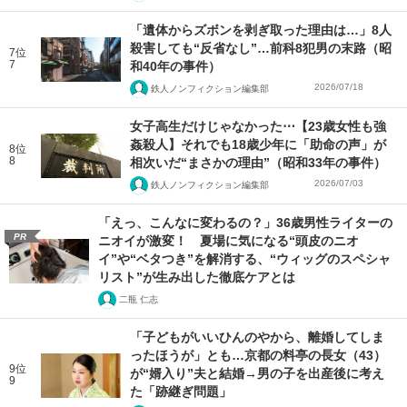
「遺体からズボンを剥ぎ取った理由は…」8人
殺害しても“反省なし”…前科8犯男の末路（昭
7位
7
和40年の事件）
2026/07/18
鉄人ノンフィクション編集部
女子高生だけじゃなかった⋯【23歳女性も強
姦殺人】それでも18歳少年に「助命の声」が
8位
8
相次いだ“まさかの理由”（昭和33年の事件）
2026/07/03
鉄人ノンフィクション編集部
「えっ、こんなに変わるの？」36歳男性ライターの
PR
ニオイが激変！ 夏場に気になる“頭皮のニオ
イ”や“ベタつき”を解消する、“ウィッグのスペシャ
リスト”が生み出した徹底ケアとは
二瓶 仁志
「子どもがいいひんのやから、離婚してしま
ったほうが」とも…京都の料亭の長女（43）
9位
が“婿入り”夫と結婚→男の子を出産後に考え
9
た「跡継ぎ問題」