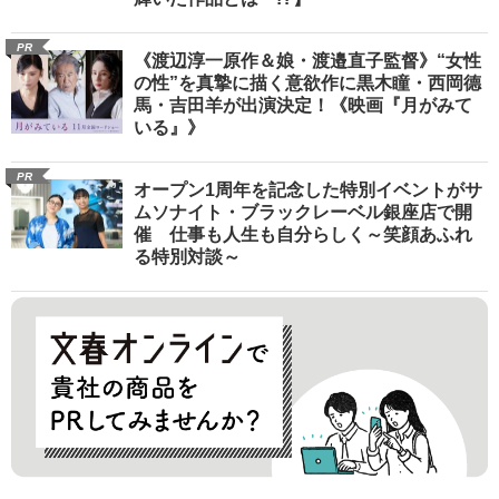
PR
《渡辺淳一原作＆娘・渡邉直子監督》“女性
の性”を真摯に描く意欲作に黒木瞳・西岡德
馬・吉田羊が出演決定！《映画『月がみて
いる』》
PR
オープン1周年を記念した特別イベントがサ
ムソナイト・ブラックレーベル銀座店で開
催 仕事も人生も自分らしく～笑顔あふれ
る特別対談～