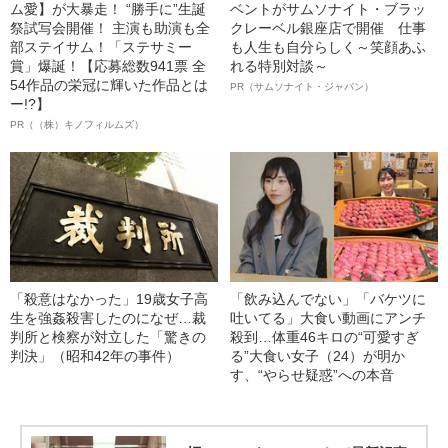
ム愛】が大暴走！ “勝手に”生誕
ベントがサムソナイト・ブラッ
祭試写会開催！ 主演も助演も全
クレーベル銀座店で開催 仕事
部ステイサム！「ステサミー
も人生も自分らしく～笑顔あふ
賞」爆誕！【応募総数941票 全
れる特別対談～
54作品の栄冠に輝いた作品とは
PR（サムソナイト・ジャパン）
ー!?】
PR（（株）キノフィルムズ）
「殺意はなかった」19歳女子高
「飲み込んでない」「バケツに
生を強姦殺害したのになぜ…裁
吐いてる」大食い動画にアンチ
判所と検察が対立した「驚きの
殺到…体重46キロの“可愛すぎ
判決」（昭和42年の事件）
る”大食い女子（24）が明か
す、“やらせ疑惑”への本音